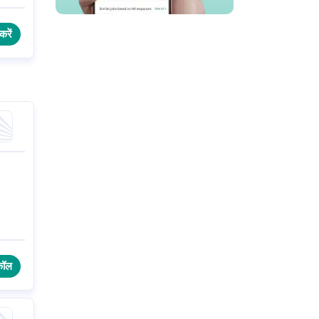
करें
कॉल