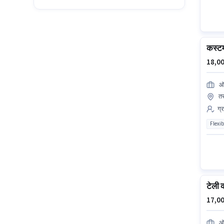
कस्टम
18,00
ऑ
तर
ग्
Flexib
टेली क
17,00
ऑ