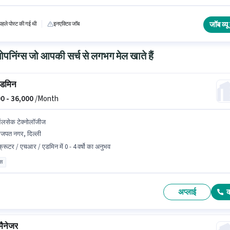
e Pro, Corel Video Studio, Magix Movie होना अनिवार्य है। यह एक फुल टाइम भूमिका है, जिसमें डे शिफ्ट
ि सप्ताह है। Impes Technology वीडियो एडिटर श्रेणी में वीडियो एडिटर पद के लिए सक्रिय रूप से
 रहा है।
जॉब व्यू 
हले पोस्ट की गई थी
इनएक्टिव जॉब
निंग्स जो आपकी सर्च से लगभग मेल खाते हैं
डमिन
0 -
36,000
/Month
लसेक टेक्नोलॉजीज
जपत नगर, दिल्ली
क्रूटर / एचआर / एडमिन में 0 - 4 वर्षो का अनुभव
ास
अप्लाई
मैनेजर