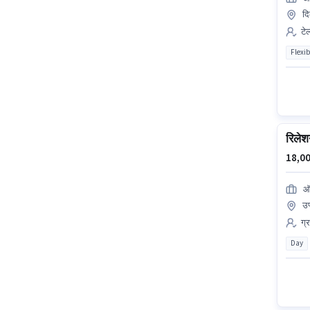
दि
टेल
Flexib
रिलेश
18,00
ऑ
उप
ग्
Day