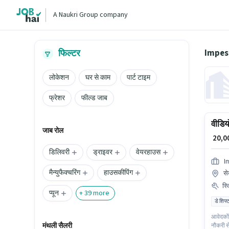
A Naukri Group company
Impes 
फिल्टर
लोकेशन
घर से काम
पार्ट टाइम
फ्रेशर
फील्ड जाब
वीडिय
जाब रोल
₹ 20,
डिलिवरी
ड्राइवर
वेयरहाउस
I
मैन्युफैक्चरिंग
हाउसकीपिंग
से
स्
प्यून
+
39
more
डे शिफ्
आवेदकों
मंथली सैलरी
नौकरी स