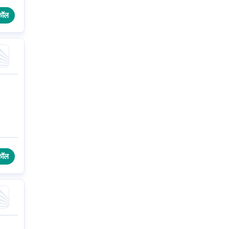
कॉल
कॉल