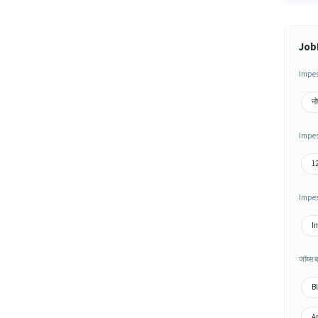
JobH
Impes 
नो
Impes 
12
Impes 
Im
जॉब्स ब
Bl
Ap