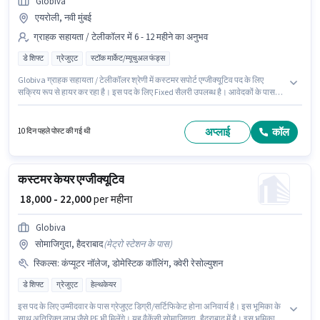
Globiva
एयरोली, नवी मुंबई
ग्राहक सहायता / टेलीकॉलर में 6 - 12 महीने का अनुभव
डे शिफ्ट
ग्रेजुएट
स्टॉक मार्केट/म्यूचुअल फंड्स
Globiva ग्राहक सहायता / टेलीकॉलर श्रेणी में कस्टमर सपोर्ट एग्जीक्यूटिव पद के लिए
सक्रिय रूप से हायर कर रहा है। इस पद के लिए Fixed सैलरी उपलब्ध है। आवेदकों के पास
कम से कम ग्रेजुएट डिग्री या सर्टिफिकेट होना चाहिए। यह भूमिका फुल टाइम की है, डे शिफ्ट
के साथ और 6 days working प्रति सप्ताह है। यह नौकरी एयरोली, मुंबई में स्थित है। यह पद
6 - 12 महीने वर्ष के अनुभव वाले के लिए उपयुक्त है। आप प्रति माह ₹22000 तक कमा सकते
अप्लाई
कॉल
10 दिन पहले पोस्ट की गई थी
हैं।
कस्टमर केयर एग्जीक्यूटिव
₹ 18,000 - 22,000
per महीना
Globiva
सोमाजिगुदा, हैदराबाद
(
मेट्रो स्टेशन के पास
)
स्किल्स
:
कंप्यूटर नॉलेज, डोमेस्टिक कॉलिंग, क्वेरी रेसोल्युशन
डे शिफ्ट
ग्रेजुएट
हेल्थकेयर
इस पद के लिए उम्मीदवार के पास ग्रेजुएट डिग्री/सर्टिफिकेट होना अनिवार्य है। इस भूमिका के
साथ अतिरिक्त लाभ जैसे PF भी मिलेंगे। यह वैकेंसी सोमाजिगुदा, हैदराबाद में है। इस भूमिका में