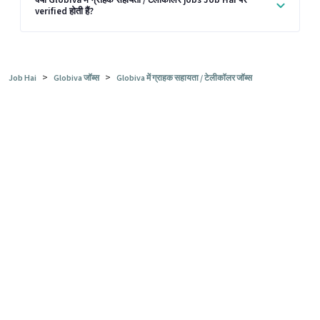
verified होती हैं?
>
>
Job Hai
Globiva जॉब्स
Globiva में ग्राहक सहायता / टेलीकॉलर जॉब्स