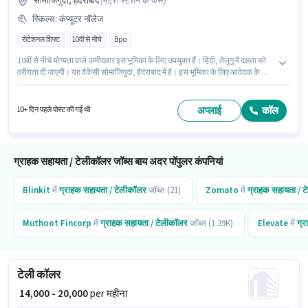
सोमाजिगुदा, हैदराबाद
(
मेट्रो स्टेशन के पास
)
स्किल्स
:
कंप्यूटर नॉलेज
रोटेशनल शिफ्ट
10वीं से नीचे
Bpo
10वीं से नीचे योग्यता वाले उम्मीदवार इस भूमिका के लिए उपयुक्त हैं। हिंदी, तेलुगु में दक्षता को
वरीयता दी जाएगी। यह वैकेंसी सोमाजिगुदा, हैदराबाद में है। इस भूमिका के लिए आवेदक के पास
कंप्यूटर नॉलेज जैसी स्किल्स होनी चाहिए। यह भूमिका फुल टाइम की है, रोटेशनल शिफ्ट के
साथ और 6 days working प्रति सप्ताह है। इस भूमिका में Fixed वेतन संरचना मिलती है।
अप्लाई
कॉल
10+ दिन पहले पोस्ट की गई थी
ग्राहक सहायता / टेलीकॉलर जॉब्स बाय अदर पॉपुलर कंपनियां
Blinkit
में
ग्राहक सहायता / टेलीकॉलर
जॉब्स (21)
Zomato
में
ग्राहक सहायता / 
Muthoot Fincorp
में
ग्राहक सहायता / टेलीकॉलर
जॉब्स (1.39K)
Elevate
में
ग्र
टेली कॉलर
₹ 14,000 - 20,000
per महीना