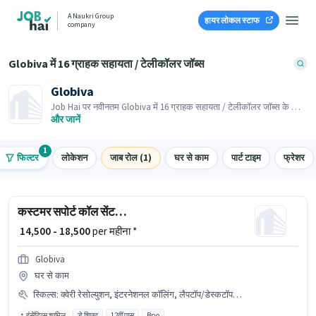
A Naukri Group
हायर लोकल स्टाफ
company
Globiva में 16 ग्राहक सहायता / टेलीकॉलर जॉब्स
Globiva
Job Hai पर नवीनतम Globiva में 16 ग्राहक सहायता / टेलीकॉलर जॉब्स के लिए
आवेदन करें! भर्तीकर्ता के पास आपके क्षेत्र में तत्काल रिक्तियां हैं।
और जानें
1
फिल्टर
लोकेशन
जाब रोल (1)
घर से काम
पार्ट टाइम
फ्रेशर
कस्टमर सपोर्ट कॉल सेंटर BPO एग्जीक्यूटिव
₹ 14,500 - 18,500
per महीना *
Globiva
घर से काम
स्किल्स
:
क्वेरी रेसोल्युशन, इंटरनेशनल कॉलिंग, लैपटॉप/डेस्कटॉप, कंप्यूटर नॉलेज, इंटरनेट कनेक्शन
इंसेंटिव्स शामिल
डे शिफ्ट
12वीं पास
Bpo