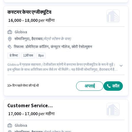
कस्टमर केयर एग्जीक्यूटिव
₹ 16,000 - 18,000
per महीना
Globiva
सोमाजिगुदा, हैदराबाद
(
मेट्रो स्टेशन के पास
)
स्किल्स
:
डोमेस्टिक कॉलिंग, कंप्यूटर नॉलेज, क्वेरी रेसोल्युशन
डे शिफ्ट
12वीं पास
Bpo
Globiva में ग्राहक सहायता / टेलीकॉलर श्रेणी में कस्टमर केयर एग्जीक्यूटिव के रूप में जुड़ें।
इस भूमिका के साथ अतिरिक्त लाभ जैसे PF भी मिलेंगे। यह वैकेंसी सोमाजिगुदा, हैदराबाद में है।
इस भूमिका में Fixed वेतन संरचना मिलती है। इस पद के लिए उम्मीदवार के पास 12वीं पास
डिग्री/सर्टिफिकेट होना अनिवार्य है। इस भूमिका के लिए आवेदक के पास कंप्यूटर नॉलेज,
डोमेस्टिक कॉलिंग, क्वेरी रेसोल्युशन जैसी स्किल्स होनी चाहिए।
अप्लाई
कॉल
10+ दिन पहले पोस्ट की गई थी
Customer Services inbound process
₹ 17,000 - 17,000
per महीना
Globiva