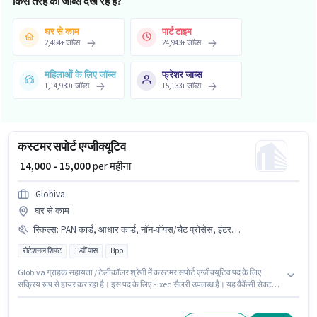
किस तरह की जॉब्स देख रहे हैं?
घर से काम
पार्ट टाइम
2,464
+
जॉब्स
24,943
+
जॉब्स
महिलाओं के लिए जॉब्स
फ्रेशर जाब्स
1,14,930
+
जॉब्स
15,133
+
जॉब्स
कस्टमर सपोर्ट एग्जीक्यूटिव
₹ 14,000 - 15,000
per महीना
Globiva
घर से काम
स्किल्स
:
PAN कार्ड, आधार कार्ड, नॉन-वॉयस/चैट प्रोसेस, इंटरनेशनल कॉलिंग
रोटेशनल शिफ्ट
12वीं पास
Bpo
Globiva ग्राहक सहायता / टेलीकॉलर श्रेणी में कस्टमर सपोर्ट एग्जीक्यूटिव पद के लिए
सक्रिय रूप से हायर कर रहा है। इस पद के लिए Fixed सैलरी उपलब्ध है। यह वैकेंसी सेक्टर
वी - साल्ट लेक, कोलकाता में है। इस भूमिका के लिए आवेदक के पास इंटरनेशनल कॉलिंग,
नॉन-वॉयस/चैट प्रोसेस जैसी स्किल्स होनी चाहिए। यह भूमिका 0 - 2 वर्षो वर्ष के अनुभव वाले के