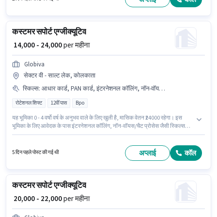
कस्टमर सपोर्ट एग्जीक्यूटिव
₹ 14,000 - 24,000
per महीना
Globiva
सेक्टर वी - साल्ट लेक, कोलकाता
स्किल्स
:
आधार कार्ड, PAN कार्ड, इंटरनेशनल कॉलिंग, नॉन-वॉयस/चैट प्रोसेस
रोटेशनल शिफ्ट
12वीं पास
Bpo
यह भूमिका 0 - 4 वर्षो वर्ष के अनुभव वाले के लिए खुली है, मासिक वेतन ₹24000 रहेगा। इस
भूमिका के लिए आवेदक के पास इंटरनेशनल कॉलिंग, नॉन-वॉयस/चैट प्रोसेस जैसी स्किल्स
होनी चाहिए। Globiva ग्राहक सहायता / टेलीकॉलर श्रेणी में कस्टमर सपोर्ट एग्जीक्यूटिव पद
के लिए सक्रिय रूप से हायर कर रहा है। इस पद के लिए Fixed सैलरी उपलब्ध है। आवेदकों के
पास कम से कम 12वीं पास डिग्री या सर्टिफिकेट होना चाहिए। इस पद के लिए आवश्यक
अप्लाई
कॉल
5 दिन पहले पोस्ट की गई थी
दस्तावेज़ जैसे PAN कार्ड, आधार कार्ड का होना अनिवार्य है।
कस्टमर सपोर्ट एग्जीक्यूटिव
₹ 20,000 - 22,000
per महीना