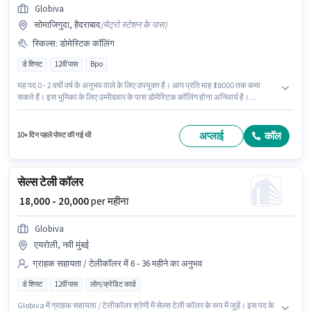
Globiva
सोमाजिगुदा, हैदराबाद
(
मेट्रो स्टेशन के पास
)
स्किल्स
:
डोमेस्टिक कॉलिंग
डे शिफ्ट
12वीं पास
Bpo
यह पद 0 - 2 वर्षो वर्ष के अनुभव वाले के लिए उपयुक्त है। आप प्रति माह ₹18000 तक कमा
सकते हैं। इस भूमिका के लिए उम्मीदवार के पास डोमेस्टिक कॉलिंग होना अनिवार्य है।
Globiva में ग्राहक सहायता / टेलीकॉलर श्रेणी में कस्टमर सपोर्ट एग्जीक्यूटिव के रूप में जुड़ें।
इस भूमिका में Fixed वेतन संरचना मिलती है। यह नौकरी सोमाजिगुदा, हैदराबाद में स्थित है।
इस पद के लिए उम्मीदवार के पास 12वीं पास डिग्री/सर्टिफिकेट होना अनिवार्य है।
अप्लाई
कॉल
10+ दिन पहले पोस्ट की गई थी
सेल्स टेली कॉलर
₹ 18,000 - 20,000
per महीना
Globiva
एयरोली, नवी मुंबई
ग्राहक सहायता / टेलीकॉलर में 6 - 36 महीने का अनुभव
डे शिफ्ट
12वीं पास
लोन/क्रेडिट कार्ड
Globiva में ग्राहक सहायता / टेलीकॉलर श्रेणी में सेल्स टेली कॉलर के रूप में जुड़ें। इस पद के