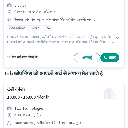
Globiva
सेक्टर वी - साल्ट लेक, कोलकाता
स्किल्स
:
क्वेरी रेसोल्युशन, नॉन-वॉयस/चैट प्रोसेस, इंटरनेशनल कॉलिंग, डोमेस्टिक कॉलिंग
रोटेशनल शिफ्ट
12वीं पास
Bpo
Globiva में ग्राहक सहायता / टेलीकॉलर श्रेणी में टेली कॉलर के रूप में जुड़ें। इस पद के लिए
Fixed सैलरी उपलब्ध है। यह वैकेंसी सेक्टर वी - साल्ट लेक, कोलकाता में है। इंश्योरेंस, PF,
मेडिकल बेनिफिट्स पद और कंपनी की नीतियों के अनुसार दिए जा सकते हैं। इस पद के लिए
उम्मीदवार के पास 12वीं पास डिग्री/सर्टिफिकेट होना अनिवार्य है। इस भूमिका के लिए आवेदक
के पास डोमेस्टिक कॉलिंग, इंटरनेशनल कॉलिंग, क्वेरी रेसोल्युशन, नॉन-वॉयस/चैट प्रोसेस
अप्लाई
कॉल
10+ दिन पहले पोस्ट की गई थी
जैसी स्किल्स होनी चाहिए।
Job ओपनिंग्स जो आपकी सर्च से लगभग मेल खाते हैं
टेली कॉलर
10,000 -
16,000
/Month
Tezz Technologies
उत्तम नगर वेस्ट, दिल्ली
ग्राहक सहायता / टेलीकॉलर में 0 - 6 महीने का अनुभव