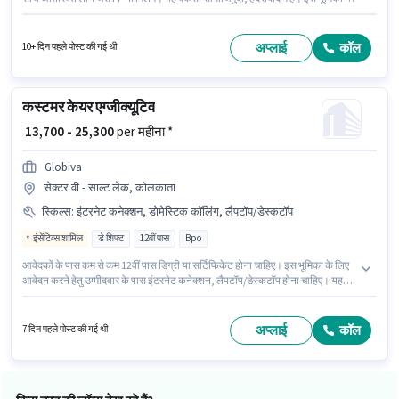
Fixed वेतन संरचना मिलती है। यह भूमिका 1 - 2 वर्षो वर्ष के अनुभव वाले के लिए खुली है,
मासिक वेतन ₹22000 रहेगा। इस भूमिका के लिए उम्मीदवार के पास कंप्यूटर नॉलेज, डोमेस्टिक
कॉलिंग, क्वेरी रेसोल्युशन होना अनिवार्य है।
अप्लाई
कॉल
10+ दिन पहले पोस्ट की गई थी
कस्टमर केयर एग्जीक्यूटिव
₹ 13,700 - 25,300
per महीना *
Globiva
सेक्टर वी - साल्ट लेक, कोलकाता
स्किल्स
:
इंटरनेट कनेक्शन, डोमेस्टिक कॉलिंग, लैपटॉप/डेस्कटॉप
इंसेंटिव्स शामिल
डे शिफ्ट
12वीं पास
Bpo
आवेदकों के पास कम से कम 12वीं पास डिग्री या सर्टिफिकेट होना चाहिए। इस भूमिका के लिए
आवेदन करने हेतु उम्मीदवार के पास इंटरनेट कनेक्शन, लैपटॉप/डेस्कटॉप होना चाहिए। यह
एक फुल टाइम भूमिका है, जिसमें डे शिफ्ट और 6 days working प्रति सप्ताह है। इस पद के
लिए Fixed + Incentives सैलरी उपलब्ध है। यह नौकरी सेक्टर वी - साल्ट लेक, कोलकाता में
स्थित है। इस भूमिका के साथ अतिरिक्त लाभ जैसे PF भी मिलेंगे।
अप्लाई
कॉल
7 दिन पहले पोस्ट की गई थी