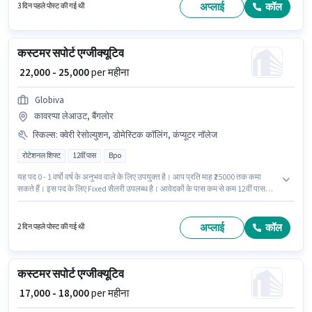
लिए खुली है, मासिक वेतन ₹15000 रहेगा। इस पद के लिए आवश्यक दस्तावेज़ जैसे PAN कार्ड,
अप्लाई
कॉल
3 दिन पहले पोस्ट की गई थी
आधार कार्ड का होना अनिवार्य है।
कस्टमर सपोर्ट एग्जीक्यूटिव
₹ 22,000 - 25,000
per महीना
Globiva
कावरप्पा लेआउट, बैंगलोर
स्किल्स
:
क्वेरी रेसोल्युशन, डोमेस्टिक कॉलिंग, कंप्यूटर नॉलेज
रोटेशनल शिफ्ट
12वीं पास
Bpo
यह पद 0 - 1 वर्षो वर्ष के अनुभव वाले के लिए उपयुक्त है। आप प्रति माह ₹25000 तक कमा
सकते हैं। इस पद के लिए Fixed सैलरी उपलब्ध है। आवेदकों के पास कम से कम 12वीं पास
डिग्री या सर्टिफिकेट होना चाहिए। इस भूमिका के लिए उम्मीदवार के पास कंप्यूटर नॉलेज,
डोमेस्टिक कॉलिंग, क्वेरी रेसोल्युशन होना अनिवार्य है। यह भूमिका फुल टाइम की है, रोटेशनल
शिफ्ट के साथ और 6 days working प्रति सप्ताह है। आवेदक को हिंदी में धाराप्रवाह होना
अप्लाई
कॉल
2 दिन पहले पोस्ट की गई थी
चाहिए।
कस्टमर सपोर्ट एग्जीक्यूटिव
₹ 17,000 - 18,000
per महीना