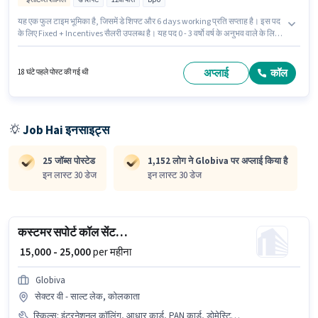
यह एक फुल टाइम भूमिका है, जिसमें डे शिफ्ट और 6 days working प्रति सप्ताह है। इस पद
के लिए Fixed + Incentives सैलरी उपलब्ध है। यह पद 0 - 3 वर्षो वर्ष के अनुभव वाले के लिए
उपयुक्त है। आप प्रति माह ₹18500 तक कमा सकते हैं। PF पद और कंपनी की नीतियों के
अनुसार दिए जा सकते हैं। इस पद के लिए उम्मीदवार के पास 12वीं पास डिग्री/सर्टिफिकेट होना
अनिवार्य है। इस जॉब के लिए इंटरनेट कनेक्शन, लैपटॉप/डेस्कटॉप का उपलब्ध होना आवश्यक
अप्लाई
कॉल
18 घंटे पहले पोस्ट की गई थी
है।
Job Hai इनसाइट्स
25 जॉब्स पोस्टेड
1,152 लोग ने Globiva पर अप्लाई किया है
इन लास्ट 30 डेज
इन लास्ट 30 डेज
कस्टमर सपोर्ट कॉल सेंटर एग्जीक्यूटिव
₹ 15,000 - 25,000
per महीना
Globiva
सेक्टर वी - साल्ट लेक, कोलकाता
स्किल्स
:
इंटरनेशनल कॉलिंग, आधार कार्ड, PAN कार्ड, डोमेस्टिक कॉलिंग