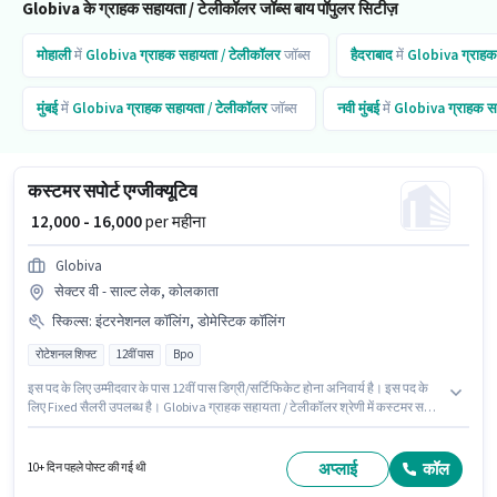
Globiva के ग्राहक सहायता / टेलीकॉलर जॉब्स बाय पॉपुलर सिटीज़
मोहाली
में
Globiva
ग्राहक सहायता / टेलीकॉलर
जॉब्स
हैदराबाद
में
Globiva
ग्राहक
मुंबई
में
Globiva
ग्राहक सहायता / टेलीकॉलर
जॉब्स
नवी मुंबई
में
Globiva
ग्राहक स
कस्टमर सपोर्ट एग्जीक्यूटिव
₹ 12,000 - 16,000
per महीना
Globiva
सेक्टर वी - साल्ट लेक, कोलकाता
स्किल्स
:
इंटरनेशनल कॉलिंग, डोमेस्टिक कॉलिंग
रोटेशनल शिफ्ट
12वीं पास
Bpo
इस पद के लिए उम्मीदवार के पास 12वीं पास डिग्री/सर्टिफिकेट होना अनिवार्य है। इस पद के
लिए Fixed सैलरी उपलब्ध है। Globiva ग्राहक सहायता / टेलीकॉलर श्रेणी में कस्टमर सपोर्ट
एग्जीक्यूटिव पद के लिए सक्रिय रूप से हायर कर रहा है। इस भूमिका के साथ अतिरिक्त लाभ
जैसे PF भी मिलेंगे। यह वैकेंसी सेक्टर वी - साल्ट लेक, कोलकाता में है। इस भूमिका के लिए
आवेदक के पास डोमेस्टिक कॉलिंग, इंटरनेशनल कॉलिंग जैसी स्किल्स होनी चाहिए।
अप्लाई
कॉल
10+ दिन पहले पोस्ट की गई थी