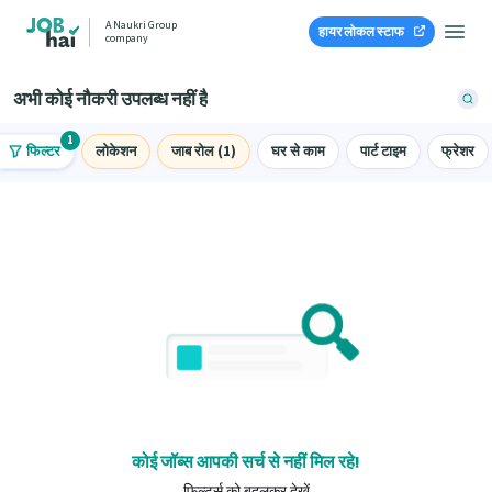
A Naukri Group
हायर लोकल स्टाफ
company
अभी कोई नौकरी उपलब्ध नहीं है
1
फिल्टर
लोकेशन
जाब रोल (1)
घर से काम
पार्ट टाइम
फ्रेशर
कोई जॉब्स आपकी सर्च से नहीं मिल रहे!
फ़िल्टर्स को बदलकर देखें