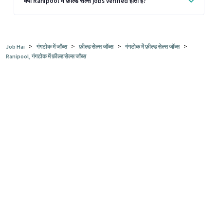
क्या Ranipool में फ़ील्ड सेल्स jobs verified होती हैं?
>
>
>
>
Job Hai
गंगटोक में जॉब्स
फ़ील्ड सेल्स जॉब्स
गंगटोक में फ़ील्ड सेल्स जॉब्स
Ranipool, गंगटोक में फ़ील्ड सेल्स जॉब्स