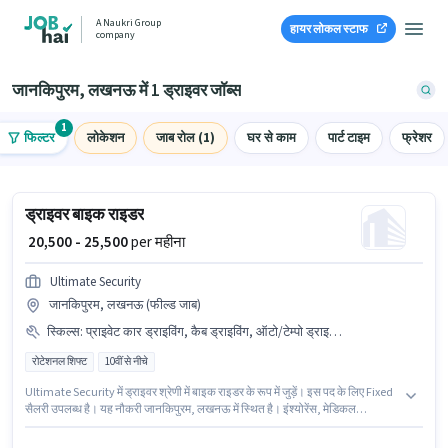
A Naukri Group
हायर लोकल स्टाफ
company
जानकिपुरम, लखनऊ में 1 ड्राइवर जॉब्स
1
फिल्टर
लोकेशन
जाब रोल (1)
घर से काम
पार्ट टाइम
फ्रेशर
ड्राइवर बाइक राइडर
₹ 20,500 - 25,500
per महीना
Ultimate Security
जानकिपुरम, लखनऊ (फील्ड जाब)
स्किल्स
:
प्राइवेट कार ड्राइविंग, कैब ड्राइविंग, ऑटो/टेम्पो ड्राइविंग
रोटेशनल शिफ्ट
10वीं से नीचे
Ultimate Security में ड्राइवर श्रेणी में बाइक राइडर के रूप में जुड़ें। इस पद के लिए Fixed
सैलरी उपलब्ध है। यह नौकरी जानकिपुरम, लखनऊ में स्थित है। इंश्योरेंस, मेडिकल
बेनिफिट्स पद और कंपनी की नीतियों के अनुसार दिए जा सकते हैं। यह भूमिका फुल टाइम की
है, रोटेशनल शिफ्ट के साथ और 6 days working प्रति सप्ताह है। इस भूमिका के लिए