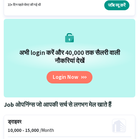
उम्मीदवार के पास ऑटो/टेम्पो ड्राइविंग, कैब ड्राइविंग, प्राइवेट कार ड्राइविंग होना अनिवार्य
जॉब व्यू करें
10+ दिन पहले पोस्ट की गई थी
है।
अभी login करें और ₹40,000 तक सैलरी वाली
नौकरियां देखें
Login Now
Job ओपनिंग्स जो आपकी सर्च से लगभग मेल खाते हैं
ड्राइवर
10,000 -
15,000
/Month