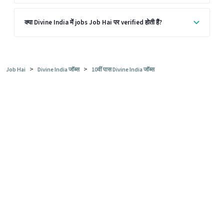
क्या Divine India में jobs Job Hai पर verified होती हैं?
>
>
Job Hai
Divine India जॉब्स
10वीं पास Divine India जॉब्स