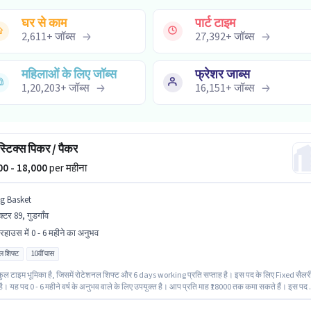
घर से काम
पार्ट टाइम
2,611
+
जॉब्स
27,392
+
जॉब्स
महिलाओं के लिए जॉब्स
फ्रेशर जाब्स
1,20,203
+
जॉब्स
16,151
+
जॉब्स
्टिक्स पिकर / पैकर
000 - 18,000
per महीना
ig Basket
क्टर 89, गुडगाँव
यरहाउस में 0 - 6 महीने का अनुभव
ल शिफ्ट
10वीं पास
ुल टाइम भूमिका है, जिसमें रोटेशनल शिफ्ट और 6 days working प्रति सप्ताह है। इस पद के लिए Fixed सैलर
ै। यह पद 0 - 6 महीने वर्ष के अनुभव वाले के लिए उपयुक्त है। आप प्रति माह ₹18000 तक कमा सकते हैं। इस पद 
ीदवार के पास 10वीं पास डिग्री/सर्टिफिकेट होना अनिवार्य है। यह वैकेंसी सेक्टर 89, गुडगाँव में है। Big Basket मे
श्रेणी में पिकर / पैकर के रूप में जुड़ें।