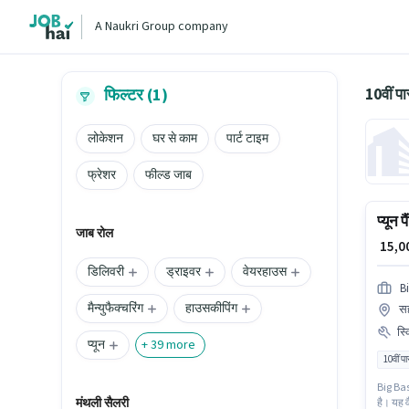
A Naukri Group company
10वीं प
फिल्टर (1)
लोकेशन
घर से काम
पार्ट टाइम
फ्रेशर
फील्ड जाब
प्यून प
जाब रोल
₹ 15,
डिलिवरी
ड्राइवर
वेयरहाउस
B
मैन्युफैक्चरिंग
हाउसकीपिंग
सह
स्
प्यून
+
39
more
10वीं प
Big Bask
मंथली सैलरी
है। यह व