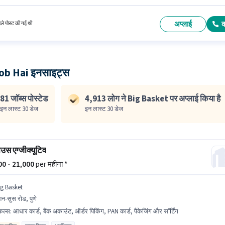
पद के लिए उम्मीदवार के पास 10वीं पास डिग्री/सर्टिफिकेट होना अनिवार्य है। इस भूमिका के लिए आवेदक के पास ट
िंग, डस्टिंग/ क्लीनिंग, फोटोकॉपींग, ऑफिस हेल्प, टी/कॉफी सर्विंग जैसी स्किल्स होनी चाहिए।
अप्लाई
हले पोस्ट की गई थी
ob Hai इनसाइट्स
81 जॉब्स पोस्टेड
4,913 लोग ने Big Basket पर अप्लाई किया है
इन लास्ट 30 डेज
इन लास्ट 30 डेज
ाउस एग्जीक्यूटिव
600 - 21,000
per महीना *
ig Basket
न-सुस रोड, पुणे
किल्स
:
आधार कार्ड, बैंक अकाउंट, ऑर्डर पिकिंग, PAN कार्ड, पैकेजिंग और सॉर्टिंग