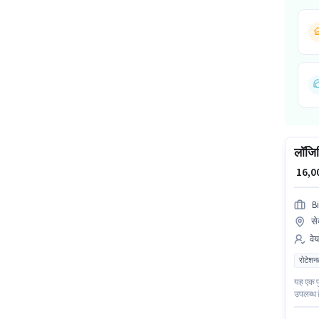
लॉजिस
₹ 16,
B
से
वे
रोटेशन
यह एक फ
उपलब्ध ह
लिए उम्म
वेयरहाउस 