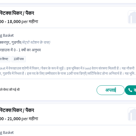
्टिक्स पिकर / पैकर
000 - 18,000
per महीना
ig Basket
्करपुर, गुडगाँव
(
मेट्रो स्टेशन के पास
)
रहाउस में 0 - 1 वर्षो का अनुभव
ल शिफ्ट
10वीं पास
et में वेयरहाउस श्रेणी में पिकर / पैकर के रूप में जुड़ें। इस भूमिका में Fixed वेतन संरचना मिलती है। यह नौकरी
, गुडगाँव में स्थित है। इस पद के लिए उम्मीदवार के पास 10वीं पास डिग्री/सर्टिफिकेट होना अनिवार्य है। यह भूमि
्षो वर्ष के अनुभव वाले के लिए खुली है, मासिक वेतन ₹18000 रहेगा। यह भूमिका फुल टाइम की है, रोटेशनल शिफ्ट के
6 days working प्रति सप्ताह है।
अप्लाई
हले पोस्ट की गई थी
्टिक्स पिकर / पैकर
000 - 21,000
per महीना
ig Basket