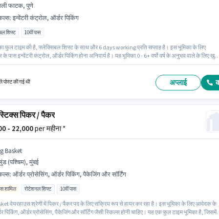
ली फाटक, पुणे
किल्स
:
इन्वेंटरी कंट्रोल, ऑर्डर पिकिंग
िबल शिफ्ट
10वीं पास
का फुल टाइम की है, फ्लेक्सिबल शिफ्ट के साथ और 6 days working प्रति सप्ताह है। इस भूमिका के लिए
र के पास इन्वेंटरी कंट्रोल, ऑर्डर पिकिंग होना अनिवार्य है। यह भूमिका 0 - 6+ वर्षो वर्ष के अनुभव वाले के लिए खुल
क वेतन ₹21000 रहेगा। इस भूमिका के साथ अतिरिक्त लाभ जैसे इंश्योरेंस, PF भी मिलेंगे। यह नौकरी इमली फाटक
 स्थित है। इस भूमिका में Fixed वेतन संरचना मिलती है।
अप्लाई
े पोस्ट की गई थी
्टिक्स पिकर / पैकर
000 - 22,000
per महीना *
ig Basket
लुंड (पश्चिम), मुंबई
किल्स
:
ऑर्डर प्रोसेसिंग, ऑर्डर पिकिंग, पैकेजिंग और सॉर्टिंग
िव्स शामिल
रोटेशनल शिफ्ट
10वीं पास
ket वेयरहाउस श्रेणी में पिकर / पैकर पद के लिए सक्रिय रूप से हायर कर रहा है। इस भूमिका के लिए आवेदक के
र पिकिंग, ऑर्डर प्रोसेसिंग, पैकेजिंग और सॉर्टिंग जैसी स्किल्स होनी चाहिए। यह एक फुल टाइम भूमिका है, जिसमें