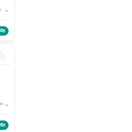
ग,
ा
कॉल
्डर
ए
कॉल