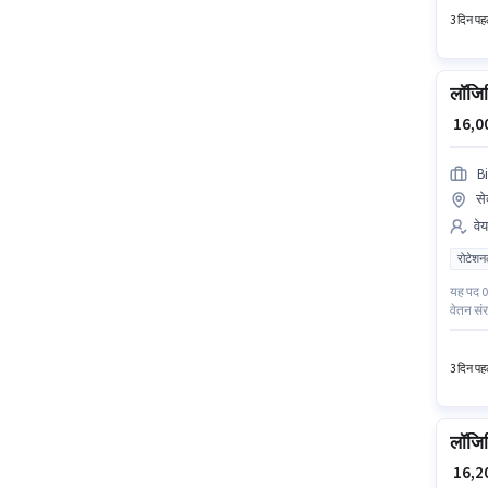
3 दिन पहल
लॉजिस
₹ 16,
B
से
वे
रोटेशन
यह पद 0 
वेतन संर
सर्टिफिक
यह भूमि
3 दिन पहल
लॉजिस
₹ 16,