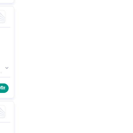
का
कॉल