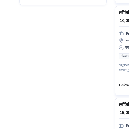
लॉजिस
₹ 16,
B
चक
वेय
रोटेशन
Big Bask
चक्करपुर
0 - 1 वर
साथ और 
12 घंटे प
लॉजिस
₹ 15,
B