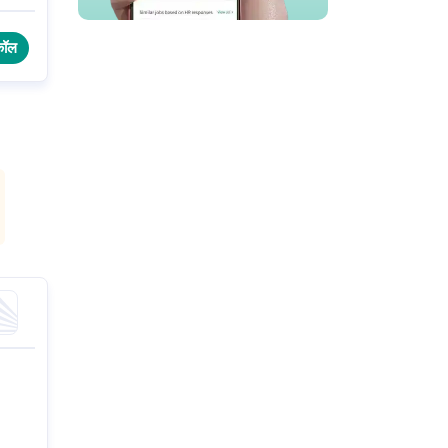
ी/
कॉल