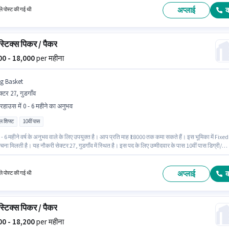
अप्लाई
े पोस्ट की गई थी
्टिक्स पिकर / पैकर
000 - 18,000
per महीना
ig Basket
क्टर 27, गुडगाँव
यरहाउस में 0 - 6 महीने का अनुभव
ल शिफ्ट
10वीं पास
- 6 महीने वर्ष के अनुभव वाले के लिए उपयुक्त है। आप प्रति माह ₹18000 तक कमा सकते हैं। इस भूमिका में Fixed
चना मिलती है। यह नौकरी सेक्टर 27, गुडगाँव में स्थित है। इस पद के लिए उम्मीदवार के पास 10वीं पास डिग्री/
ेट होना अनिवार्य है। Big Basket वेयरहाउस श्रेणी में पिकर / पैकर पद के लिए सक्रिय रूप से हायर कर रहा है।
का फुल टाइम की है, रोटेशनल शिफ्ट के साथ और 6 days working प्रति सप्ताह है।
अप्लाई
े पोस्ट की गई थी
्टिक्स पिकर / पैकर
200 - 18,200
per महीना