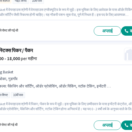
िव्स शामिल
नाइट शिफ्ट
10वीं पास
et में वेयरहाउस श्रेणी में वेयरहाउस एग्जीक्यूटिव के रूप में जुड़ें। इस भूमिका के लिए आवेदक के पास ऑर्डर पिकिं
 और सॉर्टिंग जैसी स्किल्स होनी चाहिए। यह नौकरी पशन-सुस रोड, पुणे में स्थित है। इस पद के लिए आवश्यक
़ जैसे आधार कार्ड, बैंक अकाउंट, PAN कार्ड का होना अनिवार्य है। आवेदकों के पास कम से कम 10वीं पास डिग्री य
केट होना चाहिए। इस भूमिका में Fixed + Incentives वेतन संरचना मिलती है।
अप्लाई
े पोस्ट की गई थी
्टिक्स पिकर / पैकर
000 - 18,000
per महीना
ig Basket
ओका, गुडगाँव
किल्स
:
पैकेजिंग और सॉर्टिंग, ऑर्डर प्रोसेसिंग, ऑर्डर पिकिंग, स्टॉक टेकिंग, इन्वेंटरी कंट्रोल
ल शिफ्ट
10वीं पास
et में वेयरहाउस श्रेणी में पिकर / पैकर के रूप में जुड़ें। इस भूमिका के लिए उम्मीदवार के पास इन्वेंटरी कंट्रोल, ऑर
ऑर्डर प्रोसेसिंग, पैकेजिंग और सॉर्टिंग, स्टॉक टेकिंग होना अनिवार्य है। यह पद 0 - 2 वर्षो वर्ष के अनुभव वाले के लि
 है। आप प्रति माह ₹18000 तक कमा सकते हैं। इस भूमिका में Fixed वेतन संरचना मिलती है। यह नौकरी मेओका,
में स्थित है। आवेदकों के पास कम से कम 10वीं पास डिग्री या सर्टिफिकेट होना चाहिए।
अप्लाई
ले पोस्ट की गई थी