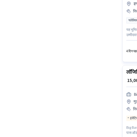
इम
स्
फ्लेक्स
यह भूमि
उम्मीदवा
है, मासि
पुणे में
4 दिन पहल
लॉजिस
₹ 15,
B
मु
स्
इंसेंट
Big Bas
पास ऑर्ड