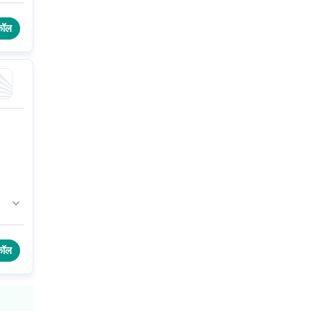
िए
d +
कॉल
ग,
कॉल