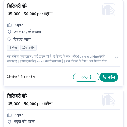
डिलिवरी बॉय
₹ 35,000 - 50,000
per महीना
Zepto
उत्तरपाड़ा, कोलकाता
स्किल्स
:
बाइक
डे शिफ्ट
10वीं से नीचे
यह भूमिका फुल टाइम / पार्ट टाइम की है, डे शिफ्ट के साथ और 6 days working प्रति
सप्ताह है। इस पद के लिए Fixed सैलरी उपलब्ध है। इस नौकरी के लिए 10वीं से नीचे योग्यता
वाले उम्मीदवार आवेदन कर सकते हैं। इस जॉब के लिए बाइक का उपलब्ध होना आवश्यक है।
यह भूमिका 0 - 6 वर्षो वर्ष के अनुभव वाले के लिए खुली है, मासिक वेतन ₹50000 रहेगा। आवेदक
को अंग्रेजी में धाराप्रवाह होना चाहिए।
अप्लाई
कॉल
16 घंटे पहले पोस्ट की गई थी
डिलिवरी बॉय
₹ 35,000 - 50,000
per महीना
Zepto
भट्टा गाँव, झांसी