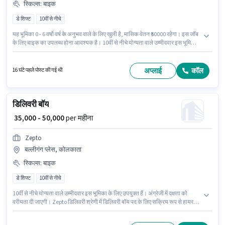
स्किल्स
:
बाइक
डे शिफ्ट
10वीं से नीचे
यह भूमिका 0 - 6 वर्षो वर्ष के अनुभव वाले के लिए खुली है, मासिक वेतन ₹50000 रहेगा। इस जॉब
के लिए बाइक का उपलब्ध होना आवश्यक है। 10वीं से नीचे योग्यता वाले उम्मीदवार इस भूमिका
के लिए उपयुक्त हैं। आवेदक को अंग्रेजी में धाराप्रवाह होना चाहिए। यह वैकेंसी भट्टा गाँव,
झांसी में है। इस पद के लिए Fixed सैलरी उपलब्ध है।
अप्लाई
कॉल
16 घंटे पहले पोस्ट की गई थी
डिलिवरी बॉय
₹ 35,000 - 50,000
per महीना
Zepto
बल्लीगंग प्लेस, कोलकाता
स्किल्स
:
बाइक
डे शिफ्ट
10वीं से नीचे
10वीं से नीचे योग्यता वाले उम्मीदवार इस भूमिका के लिए उपयुक्त हैं। अंग्रेजी में दक्षता को
वरीयता दी जाएगी। Zepto डिलिवरी श्रेणी में डिलिवरी बॉय पद के लिए सक्रिय रूप से हायर
कर रहा है। इस भूमिका के लिए आवेदन करने हेतु उम्मीदवार के पास बाइक होना चाहिए। यह एक
फुल टाइम / पार्ट टाइम भूमिका है, जिसमें डे शिफ्ट और 6 days working प्रति सप्ताह है। इस