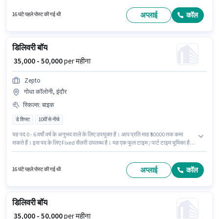
उम्मीदवार के पास बाइक होना चाहिए। Zepto में डिलिवरी श्रेणी में डिलिवरी बॉय के रूप में
जुड़ें। अंग्रेजी में दक्षता को वरीयता दी जाएगी।
अप्लाई
कॉल
16 घंटे पहले पोस्ट की गई थी
डिलिवरी बॉय
₹ 35,000 - 50,000
per महीना
Zepto
गोधा कॉलोनी, इंदौर
स्किल्स
:
बाइक
डे शिफ्ट
10वीं से नीचे
यह पद 0 - 6 वर्षो वर्ष के अनुभव वाले के लिए उपयुक्त है। आप प्रति माह ₹50000 तक कमा
सकते हैं। इस पद के लिए Fixed सैलरी उपलब्ध है। यह एक फुल टाइम / पार्ट टाइम भूमिका है,
जिसमें डे शिफ्ट और 6 days working प्रति सप्ताह है। अंग्रेजी में दक्षता को वरीयता दी
जाएगी। यह नौकरी गोधा कॉलोनी, इंदौर में स्थित है। इस जॉब के लिए बाइक का उपलब्ध होना
आवश्यक है।
अप्लाई
कॉल
16 घंटे पहले पोस्ट की गई थी
डिलिवरी बॉय
₹ 35,000 - 50,000
per महीना