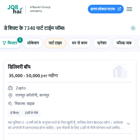
A Naukri Group
हायर लोकल स्टाफ
company
डे शिफ़्ट के 7340 पार्ट टाईम जॉब्स
1
फिल्टर
लोकेशन
पार्ट टाइम
घर से काम
फ्रेशर
फील्ड जाब
डिलिवरी बॉय
₹ 35,000 - 50,000
per महीना
Zepto
रतनपुर कॉलोनी, कानपुर
स्किल्स
:
बाइक
डे शिफ्ट
10वीं से नीचे
यह भूमिका 0 - 6 वर्षो वर्ष के अनुभव वाले के लिए खुली है, मासिक वेतन ₹50000 रहेगा। आवेदक
को अंग्रेजी में धाराप्रवाह होना चाहिए। इस नौकरी के लिए 10वीं से नीचे योग्यता वाले उम्मीदवार
आवेदन कर सकते हैं। इस भूमिका के लिए आवेदन करने हेतु उम्मीदवार के पास बाइक होना
चाहिए। यह भूमिका फुल टाइम / पार्ट टाइम की है, डे शिफ्ट के साथ और 6 days working