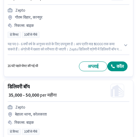
Zepto
गौतम विहार, कानपुर
स्किल्स
:
बाइक
डे शिफ्ट
10वीं से नीचे
यह पद 0 - 6 वर्षो वर्ष के अनुभव वाले के लिए उपयुक्त है। आप प्रति माह ₹50000 तक कमा
सकते हैं। अंग्रेजी में दक्षता को वरीयता दी जाएगी। Zepto डिलिवरी श्रेणी में डिलिवरी बॉय पद
के लिए सक्रिय रूप से हायर कर रहा है। इस जॉब के लिए बाइक का उपलब्ध होना आवश्यक है।
यह भूमिका फुल टाइम / पार्ट टाइम की है, डे शिफ्ट के साथ और 6 days working प्रति
सप्ताह है। इस पद के लिए Fixed सैलरी उपलब्ध है।
अप्लाई
कॉल
16 घंटे पहले पोस्ट की गई थी
डिलिवरी बॉय
₹ 35,000 - 50,000
per महीना
Zepto
बेहाला थाना, कोलकाता
स्किल्स
:
बाइक
डे शिफ्ट
10वीं से नीचे