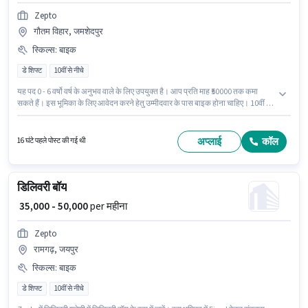
Zepto
गौतम विहार, जमशेदपुर
स्किल्स
:
बाइक
डे शिफ्ट
10वीं से नीचे
यह पद 0 - 6 वर्षो वर्ष के अनुभव वाले के लिए उपयुक्त है। आप प्रति माह ₹50000 तक कमा
सकते हैं। इस भूमिका के लिए आवेदन करने हेतु उम्मीदवार के पास बाइक होना चाहिए। 10वीं से
नीचे योग्यता वाले उम्मीदवार इस भूमिका के लिए उपयुक्त हैं। अंग्रेजी में दक्षता को वरीयता दी
जाएगी। यह वैकेंसी गौतम विहार, जमशेदपुर में है। इस भूमिका में Fixed वेतन संरचना मिलती
है।
अप्लाई
कॉल
16 घंटे पहले पोस्ट की गई थी
डिलिवरी बॉय
₹ 35,000 - 50,000
per महीना
Zepto
रामगढ़, जयपुर
स्किल्स
:
बाइक
डे शिफ्ट
10वीं से नीचे