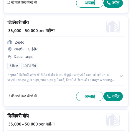
पद के लिए Fixed सैलरी उपलब्ध है।
अप्लाई
कॉल
16 घंटे पहले पोस्ट की गई थी
डिलिवरी बॉय
₹ 35,000 - 50,000
per महीना
Zepto
आदर्श नगर, इंदौर
स्किल्स
:
बाइक
डे शिफ्ट
10वीं से नीचे
Zepto में डिलिवरी श्रेणी में डिलिवरी बॉय के रूप में जुड़ें। अंग्रेजी में दक्षता को वरीयता दी
जाएगी। यह एक फुल टाइम / पार्ट टाइम भूमिका है, जिसमें डे शिफ्ट और 6 days working
प्रति सप्ताह है। इस जॉब के लिए बाइक का उपलब्ध होना आवश्यक है। यह वैकेंसी आदर्श नगर,
इंदौर में है। इस पद के लिए Fixed सैलरी उपलब्ध है।
अप्लाई
कॉल
16 घंटे पहले पोस्ट की गई थी
डिलिवरी बॉय
₹ 35,000 - 50,000
per महीना