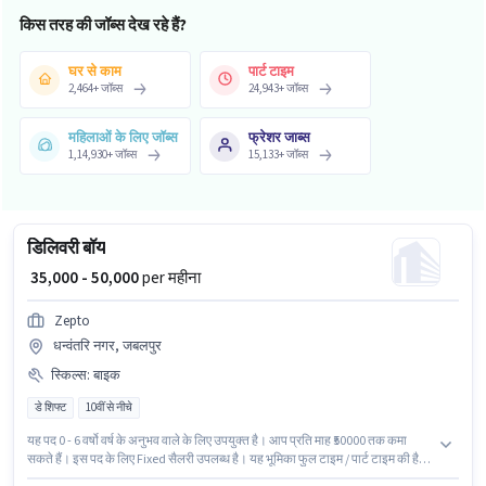
किस तरह की जॉब्स देख रहे हैं?
घर से काम
पार्ट टाइम
2,464
+
जॉब्स
24,943
+
जॉब्स
महिलाओं के लिए जॉब्स
फ्रेशर जाब्स
1,14,930
+
जॉब्स
15,133
+
जॉब्स
डिलिवरी बॉय
₹ 35,000 - 50,000
per महीना
Zepto
धन्वंतरि नगर, जबलपुर
स्किल्स
:
बाइक
डे शिफ्ट
10वीं से नीचे
यह पद 0 - 6 वर्षो वर्ष के अनुभव वाले के लिए उपयुक्त है। आप प्रति माह ₹50000 तक कमा
सकते हैं। इस पद के लिए Fixed सैलरी उपलब्ध है। यह भूमिका फुल टाइम / पार्ट टाइम की है, डे
शिफ्ट के साथ और 6 days working प्रति सप्ताह है। इस भूमिका के लिए आवेदन करने हेतु