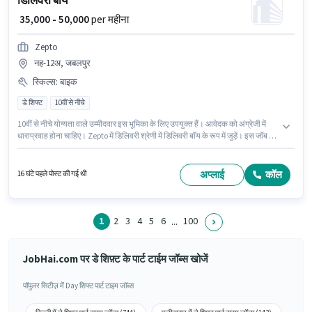
डिलिवरी बॉय
₹ 35,000 - 50,000
per महीना
Zepto
नह-12अ, जबलपुर
स्किल्स
:
बाइक
डे शिफ्ट
10वीं से नीचे
10वीं से नीचे योग्यता वाले उम्मीदवार इस भूमिका के लिए उपयुक्त हैं। आवेदक को अंग्रेजी में
धाराप्रवाह होना चाहिए। Zepto में डिलिवरी श्रेणी में डिलिवरी बॉय के रूप में जुड़ें। इस जॉब के
लिए बाइक का उपलब्ध होना आवश्यक है। यह नौकरी नह-12अ, जबलपुर में स्थित है। इस
भूमिका में Fixed वेतन संरचना मिलती है।
अप्लाई
कॉल
16 घंटे पहले पोस्ट की गई थी
1
2
3
4
5
6
100
...
JobHai.com पर डे शिफ़्ट के पार्ट टाईम जॉब्स खोजें
पॉपुलर सिटीज़ में Day शिफ्ट पार्ट टाइम जॉब्स