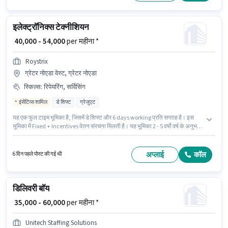
इलेक्ट्रॉनिक्स टेक्नीशियन
₹ 40,000 - 54,000
per महीना *
Roystrix
ग्रेटर नोएडा वेस्ट, ग्रेटर नोएडा
स्किल्स
:
रिपेयरिंग, सर्विसिंग
इंसेंटिव्स शामिल
डे शिफ्ट
ग्रेजुएट
यह एक फुल टाइम भूमिका है, जिसमें डे शिफ्ट और 6 days working प्रति सप्ताह है। इस
भूमिका में Fixed + Incentives वेतन संरचना मिलती है। यह भूमिका 2 - 5 वर्षो वर्ष के अनुभव
वाले के लिए खुली है, मासिक वेतन ₹54000 रहेगा। इंश्योरेंस, अकॉमोडेशन, मेडिकल बेनिफिट्स
पद और कंपनी की नीतियों के अनुसार दिए जा सकते हैं। आवेदकों के पास कम से कम ग्रेजुएट
डिग्री या सर्टिफिकेट होना चाहिए। इस भूमिका के लिए उम्मीदवार के पास रिपेयरिंग, सर्विसिंग
अप्लाई
कॉल
6 दिन पहले पोस्ट की गई थी
होना अनिवार्य है।
डिलिवरी बॉय
₹ 35,000 - 60,000
per महीना *
Unitech Staffing Solutions