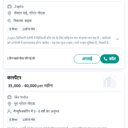
Zepto
सेक्टर पाई, ग्रेटर नोएडा
स्किल्स
:
बाइक
डे शिफ्ट
10वीं से नीचे
Zepto डिलिवरी श्रेणी में डिलिवरी बॉय पद के लिए सक्रिय रूप से हायर कर रहा है। आवेदक
को अंग्रेजी में धाराप्रवाह होना चाहिए। यह एक फुल टाइम / पार्ट टाइम भूमिका है, जिसमें डे
शिफ्ट और 6 days working प्रति सप्ताह है। इस भूमिका में Fixed वेतन संरचना मिलती है।
यह नौकरी सेक्टर पाई, ग्रेटर नोएडा में स्थित है। इस जॉब के लिए बाइक का उपलब्ध होना
आवश्यक है।
अप्लाई
कॉल
1 दिन पहले पोस्ट की गई थी
कारपेंटर
₹ 35,000 - 40,000
per महीना
Skv India
पूरा ग्रेटर नोएडा
मैन्युफैक्चरिंग में 0 - 6 वर्षो का अनुभव
डे शिफ्ट
10वीं से नीचे