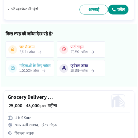
होना चाहिए। J K S Sure में डिलिवरी श्रेणी में Grocery Delivery Boy के रूप में जुड़ें।
अंग्रेजी में दक्षता को वरीयता दी जाएगी।
अप्लाई
कॉल
21 घंटे पहले पोस्ट की गई थी
किस तरह की जॉब्स देख रहे हैं?
घर से काम
पार्ट टाइम
2,611
+
जॉब्स
27,392
+
जॉब्स
महिलाओं के लिए जॉब्स
फ्रेशर जाब्स
1,20,203
+
जॉब्स
16,151
+
जॉब्स
Grocery Delivery Boy
₹ 25,000 - 45,000
per महीना
J K S Sure
चमरावली रामगढ़, ग्रेटर नोएडा
स्किल्स
:
बाइक