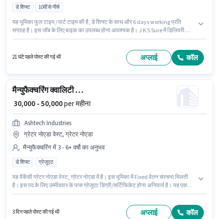
डे शिफ्ट
10वीं से नीचे
यह भूमिका फुल टाइम / पार्ट टाइम की है, डे शिफ्ट के साथ और 6 days working प्रति
सप्ताह है। इस जॉब के लिए बाइक का उपलब्ध होना आवश्यक है। J K S Sure में डिलिवरी
श्रेणी में Grocery Delivery Boy के रूप में जुड़ें। अंग्रेजी में दक्षता को वरीयता दी जाएगी। इस
नौकरी के लिए 10वीं से नीचे योग्यता वाले उम्मीदवार आवेदन कर सकते हैं। इस पद के लिए
Fixed सैलरी उपलब्ध है।
अप्लाई
कॉल
21 घंटे पहले पोस्ट की गई थी
मैन्युफैक्चरिंग क्वालिटी कंट्रोल इंजीनियर
₹ 30,000 - 50,000
per महीना
Ashtech Industries
ग्रेटर नोएडा वेस्ट, ग्रेटर नोएडा
मैन्युफैक्चरिंग में 3 - 6+ वर्षो का अनुभव
डे शिफ्ट
ग्रेजुएट
यह वैकेंसी ग्रेटर नोएडा वेस्ट, ग्रेटर नोएडा में है। इस भूमिका में Fixed वेतन संरचना मिलती
है। इस पद के लिए उम्मीदवार के पास ग्रेजुएट डिग्री/सर्टिफिकेट होना अनिवार्य है। यह एक
फुल टाइम भूमिका है, जिसमें डे शिफ्ट और 6 days working प्रति सप्ताह है। यह पद 3 - 6+
वर्षो वर्ष के अनुभव वाले के लिए उपयुक्त है। आप प्रति माह ₹50000 तक कमा सकते हैं।
Ashtech Industries में मैन्युफैक्चरिंग श्रेणी में क्वालिटी कंट्रोल इंजीनियर के रूप में जुड़ें।
अप्लाई
कॉल
3 दिन पहले पोस्ट की गई थी