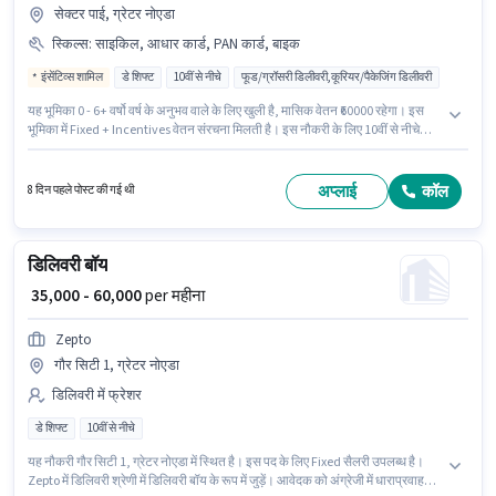
सेक्टर पाई, ग्रेटर नोएडा
स्किल्स
:
साइकिल, आधार कार्ड, PAN कार्ड, बाइक
इंसेंटिव्स शामिल
डे शिफ्ट
10वीं से नीचे
फूड/ग्रॉसरी डिलीवरी,कूरियर/पैकेजिंग डिलीवरी
यह भूमिका 0 - 6+ वर्षो वर्ष के अनुभव वाले के लिए खुली है, मासिक वेतन ₹60000 रहेगा। इस
भूमिका में Fixed + Incentives वेतन संरचना मिलती है। इस नौकरी के लिए 10वीं से नीचे
योग्यता वाले उम्मीदवार आवेदन कर सकते हैं। इस भूमिका के साथ अतिरिक्त लाभ जैसे
इंश्योरेंस, मेडिकल बेनिफिट्स भी मिलेंगे। यह नौकरी सेक्टर पाई, ग्रेटर नोएडा में स्थित है। इस
भूमिका के लिए आवेदन करने हेतु उम्मीदवार के पास बाइक, साइकिल होना चाहिए।
अप्लाई
कॉल
8 दिन पहले पोस्ट की गई थी
डिलिवरी बॉय
₹ 35,000 - 60,000
per महीना
Zepto
गौर सिटी 1, ग्रेटर नोएडा
डिलिवरी में फ्रेशर
डे शिफ्ट
10वीं से नीचे
यह नौकरी गौर सिटी 1, ग्रेटर नोएडा में स्थित है। इस पद के लिए Fixed सैलरी उपलब्ध है।
Zepto में डिलिवरी श्रेणी में डिलिवरी बॉय के रूप में जुड़ें। आवेदक को अंग्रेजी में धाराप्रवाह