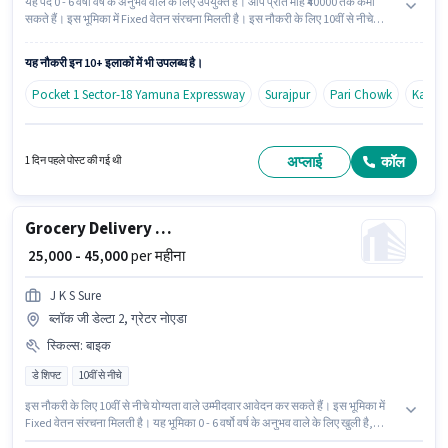
यह पद 0 - 6 वर्षो वर्ष के अनुभव वाले के लिए उपयुक्त है। आप प्रति माह ₹40000 तक कमा
सकते हैं। इस भूमिका में Fixed वेतन संरचना मिलती है। इस नौकरी के लिए 10वीं से नीचे
योग्यता वाले उम्मीदवार आवेदन कर सकते हैं। यह एक फुल टाइम भूमिका है, जिसमें डे शिफ्ट
और 6 days working प्रति सप्ताह है। Skv India में मैन्युफैक्चरिंग श्रेणी में कारपेंटर के रूप
यह नौकरी इन 10+ इलाकों में भी उपलब्ध है।
में जुड़ें।
Pocket 1 Sector-18 Yamuna Expressway
Surajpur
Pari Chowk
Kasna
अप्लाई
कॉल
1 दिन पहले पोस्ट की गई थी
Grocery Delivery Boy
₹ 25,000 - 45,000
per महीना
J K S Sure
ब्लॉक जी डेल्टा 2, ग्रेटर नोएडा
स्किल्स
:
बाइक
डे शिफ्ट
10वीं से नीचे
इस नौकरी के लिए 10वीं से नीचे योग्यता वाले उम्मीदवार आवेदन कर सकते हैं। इस भूमिका में
Fixed वेतन संरचना मिलती है। यह भूमिका 0 - 6 वर्षो वर्ष के अनुभव वाले के लिए खुली है,
मासिक वेतन ₹45000 रहेगा। इस भूमिका के लिए आवेदन करने हेतु उम्मीदवार के पास बाइक