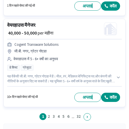
कॉलिंग, वायरिंग, कम्युनिकेशन स्किल होना अनिवार्य है।
अप्लाई
कॉल
1 दिन पहले पोस्ट की गई थी
वेयरहाउस मैनेजर
₹ 40,000 - 50,000
per महीना
Cogent Transware Solutions
जी.बी. नगर, ग्रेटर नोएडा
वेयरहाउस में 5 - 6+ वर्षो का अनुभव
डे शिफ्ट
ग्रेजुएट
यह वैकेंसी जी.बी. नगर, ग्रेटर नोएडा में है। मील, PF, मेडिकल बेनिफिट्स पद और कंपनी की
नीतियों के अनुसार दिए जा सकते हैं। यह भूमिका 5 - 6+ वर्षो वर्ष के अनुभव वाले के लिए खुली
है, मासिक वेतन ₹50000 रहेगा। इस भूमिका में Fixed वेतन संरचना मिलती है। आवेदकों के पास
कम से कम ग्रेजुएट डिग्री या सर्टिफिकेट होना चाहिए। Cogent Transware Solutions
वेयरहाउस श्रेणी में वेयरहाउस मैनेजर पद के लिए सक्रिय रूप से हायर कर रहा है।
अप्लाई
कॉल
10+ दिन पहले पोस्ट की गई थी
1
2
3
4
5
6
32
...