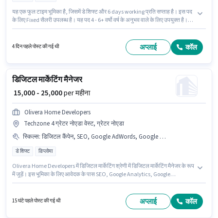
यह एक फुल टाइम भूमिका है, जिसमें डे शिफ्ट और 6 days working प्रति सप्ताह है। इस पद
के लिए Fixed सैलरी उपलब्ध है। यह पद 4 - 6+ वर्षो वर्ष के अनुभव वाले के लिए उपयुक्त है।
आप प्रति माह ₹30000 तक कमा सकते हैं। इस भूमिका के लिए उम्मीदवार के पास इन्वेंटरी
कंट्रोल/प्लानिंग, मशीन/इक्विपमेंट मैंटेनेंस, मशीन/इक्विपमेंट ऑपरेशन, प्रोडक्शन शेड्यूलिंग
होना अनिवार्य है। आवेदकों के पास कम से कम ग्रेजुएट डिग्री या सर्टिफिकेट होना चाहिए। यह
अप्लाई
कॉल
4 दिन पहले पोस्ट की गई थी
वैकेंसी कासना, ग्रेटर नोएडा में है।
डिजिटल मार्केटिंग मैनेजर
₹ 15,000 - 25,000
per महीना
Olivera Home Developers
Techzone 4 ग्रेटर नोएडा वेस्ट, ग्रेटर नोएडा
स्किल्स
:
डिजिटल कैंपेन, SEO, Google AdWords, Google Analytics, सोशल मीडिया
डे शिफ्ट
डिप्लोमा
Olivera Home Developers में डिजिटल मार्केटिंग श्रेणी में डिजिटल मार्केटिंग मैनेजर के रूप
में जुड़ें। इस भूमिका के लिए आवेदक के पास SEO, Google Analytics, Google
AdWords, डिजिटल कैंपेन, सोशल मीडिया जैसी स्किल्स होनी चाहिए। यह नौकरी
Techzone 4 ग्रेटर नोएडा वेस्ट, ग्रेटर नोएडा में स्थित है। इस भूमिका में Fixed वेतन संरचना
मिलती है। इस पद के लिए उम्मीदवार के पास डिप्लोमा डिग्री/सर्टिफिकेट होना अनिवार्य है। यह
अप्लाई
कॉल
15 घंटे पहले पोस्ट की गई थी
भूमिका 6 - 24 महीने वर्ष के अनुभव वाले के लिए खुली है, मासिक वेतन ₹25000 रहेगा।