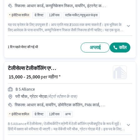
स्किल्स
:
आधार कार्ड, कम्युनिकेशन स्किल, वायरिंग, इंटरनेट कनेक्शन, बैंक अकाउंट, PAN कार्ड
इंसेंटिव्स शामिल
डे शिफ्ट
12वीं पास
स्टॉक मार्केट/म्यूचुअल फंड्स
यह पद फ्रेशर के लिए उपयुक्त है। आप प्रति माह ₹25000 तक कमा सकते हैं। इस भूमिका के
लिए आवेदक के पास वायरिंग, कम्युनिकेशन स्किल जैसी स्किल्स होनी चाहिए। यह एक फुल
टाइम भूमिका है, जिसमें डे शिफ्ट और 6 days working प्रति सप्ताह है। इस पद के लिए
आवश्यक दस्तावेज़ जैसे PAN कार्ड, आधार कार्ड, बैंक अकाउंट का होना अनिवार्य है। ANYA
JOB PLACEMENT SERVICES टेलीसेल्स / टेलीमार्केटिंग श्रेणी में टेलीसेल्स पद के लिए
अप्लाई
कॉल
1 दिन पहले पोस्ट की गई थी
सक्रिय रूप से हायर कर रहा है। इस जॉब के लिए इंटरनेट कनेक्शन का उपलब्ध होना
आवश्यक है।
टेलीसेल्स टेलीकॉलिंग एग्जीक्यूटिव
₹ 15,000 - 25,000
per महीना *
B S Alliance
परी चौक, ग्रेटर नोएडा
(
मेट्रो स्टेशन के पास
)
स्किल्स
:
आधार कार्ड, वायरिंग, डोमेस्टिक कॉलिंग, PAN कार्ड, कम्युनिकेशन स्किल, कंप्यूटर नॉलेज, बैंक अकाउंट
इंसेंटिव्स शामिल
डे शिफ्ट
12वीं पास
अन्य
B S Alliance में टेलीसेल्स / टेलीमार्केटिंग श्रेणी में टेली कॉलिंग एग्जीक्यूटिव के रूप में जुड़ें।
हिंदी में दक्षता को वरीयता दी जाएगी। यह वैकेंसी परी चौक, ग्रेटर नोएडा में है। इस पद के लिए
Fixed + Incentives सैलरी उपलब्ध है। इस पद के लिए उम्मीदवार के पास 12वीं पास डिग्री/
सर्टिफिकेट होना अनिवार्य है। इस भूमिका के लिए उम्मीदवार के पास कंप्यूटर नॉलेज, डोमेस्टिक