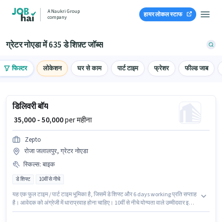
A Naukri Group
हायर लोकल स्टाफ
company
ग्रेटर नोएडा में 635 डे शिफ़्ट जॉब्स
फिल्टर
लोकेशन
घर से काम
पार्ट टाइम
फ्रेशर
फील्ड जाब
डिलिवरी बॉय
₹ 35,000 - 50,000
per महीना
Zepto
रोजा जलालपुर, ग्रेटर नोएडा
स्किल्स
:
बाइक
डे शिफ्ट
10वीं से नीचे
यह एक फुल टाइम / पार्ट टाइम भूमिका है, जिसमें डे शिफ्ट और 6 days working प्रति सप्ताह
है। आवेदक को अंग्रेजी में धाराप्रवाह होना चाहिए। 10वीं से नीचे योग्यता वाले उम्मीदवार इस
भूमिका के लिए उपयुक्त हैं। इस भूमिका के लिए आवेदन करने हेतु उम्मीदवार के पास बाइक होना
चाहिए। यह वैकेंसी रोजा जलालपुर, ग्रेटर नोएडा में है। इस पद के लिए Fixed सैलरी उपलब्ध