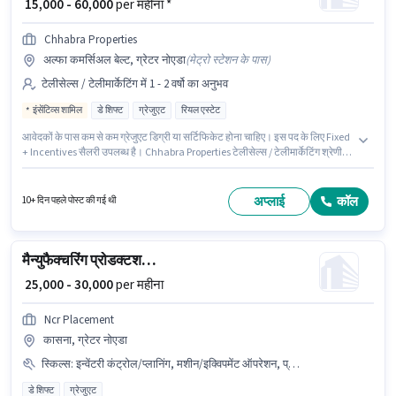
₹ 15,000 - 60,000
per महीना *
Chhabra Properties
अल्फा कमर्सिअल बेल्ट, ग्रेटर नोएडा
(
मेट्रो स्टेशन के पास
)
टेलीसेल्स / टेलीमार्केटिंग में 1 - 2 वर्षो का अनुभव
इंसेंटिव्स शामिल
डे शिफ्ट
ग्रेजुएट
रियल एस्टेट
आवेदकों के पास कम से कम ग्रेजुएट डिग्री या सर्टिफिकेट होना चाहिए। इस पद के लिए Fixed
+ Incentives सैलरी उपलब्ध है। Chhabra Properties टेलीसेल्स / टेलीमार्केटिंग श्रेणी में
सेल्स एग्जीक्यूटिव पद के लिए सक्रिय रूप से हायर कर रहा है। यह भूमिका 1 - 2 वर्षो वर्ष के
अनुभव वाले के लिए खुली है, मासिक वेतन ₹60000 रहेगा। यह नौकरी अल्फा कमर्सिअल बेल्ट,
ग्रेटर नोएडा में स्थित है। यह एक फुल टाइम भूमिका है, जिसमें डे शिफ्ट और 6 days working
अप्लाई
कॉल
10+ दिन पहले पोस्ट की गई थी
प्रति सप्ताह है।
मैन्युफैक्चरिंग प्रोडक्टशन मैनेजर
₹ 25,000 - 30,000
per महीना
Ncr Placement
कासना, ग्रेटर नोएडा
स्किल्स
:
इन्वेंटरी कंट्रोल/प्लानिंग, मशीन/इक्विपमेंट ऑपरेशन, प्रोडक्शन शेड्यूलिंग, मशीन/इक्विपमेंट मैंटेनेंस
डे शिफ्ट
ग्रेजुएट