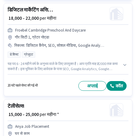
डिजिटल मार्केटिंग असिस्टेंट
₹ 18,000 - 22,000
per महीना
Froebel Cambridge Preschool And Daycare
गौर सिटी 1, ग्रेटर नोएडा
स्किल्स
:
डिजिटल कैंपेन, SEO, सोशल मीडिया, Google Analytics, Google AdWords
डे शिफ्ट
ग्रेजुएट
यह पद 6 - 24 महीने वर्ष के अनुभव वाले के लिए उपयुक्त है। आप प्रति माह ₹22000 तक कमा
सकते हैं। इस भूमिका के लिए आवेदक के पास SEO, Google Analytics, Google
AdWords, डिजिटल कैंपेन, सोशल मीडिया जैसी स्किल्स होनी चाहिए। यह एक फुल टाइम
भूमिका है, जिसमें डे शिफ्ट और 6 days working प्रति सप्ताह है। इस भूमिका के साथ
अतिरिक्त लाभ जैसे PF, मेडिकल बेनिफिट्स भी मिलेंगे। इस पद के लिए उम्मीदवार के पास
अप्लाई
कॉल
20 घंटे पहले पोस्ट की गई थी
ग्रेजुएट डिग्री/सर्टिफिकेट होना अनिवार्य है। इस पद के लिए Fixed सैलरी उपलब्ध है।
टेलीसेल्स
₹ 15,000 - 25,000
per महीना *
Anya Job Placement
घर से काम