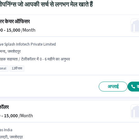
निंग्स जो आपकी सर्च से लगभग मेल खाते हैं
मर केयर ऑफिसर
0 -
15,000
/Month
ive Splash Infotech Private Limited
मना, जमशेदपुर
राहक सहायता / टेलीकॉलर में 0 - 6 महीने का अनुभव
ional
12वीं पास
अप्लाई
कॉलर
 -
15,000
/Month
as India
लमुरी, जमशेदपुर