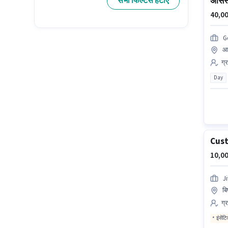
असिस्
सभी फिल्टर्स हटाएं
40,00
G
आद
ग्
Day
Cust
10,00
J
बि
ग्
इंसेंट