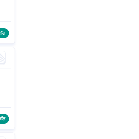
कॉल
कॉल