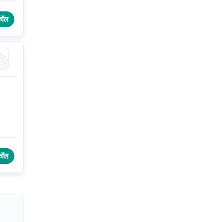
कॉल
कॉल