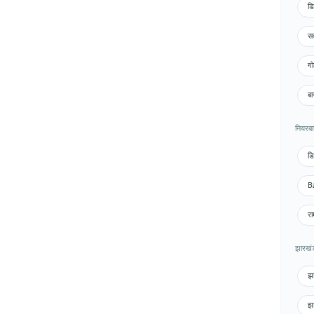
डि
सक
गो
बा
नियरबा
डि
Ba
रा
झारखंड 
झा
झा