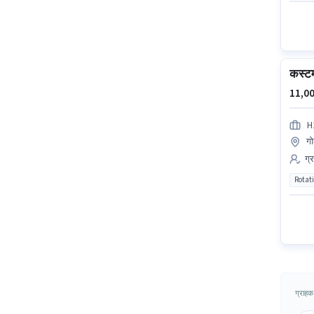
कस्टम
11,00
H
गो
ग्
Rotat
ग्राहक