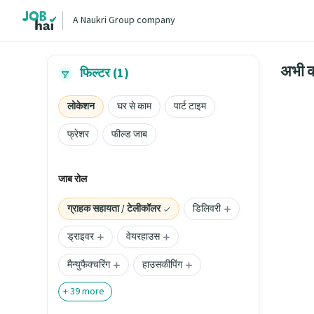
A Naukri Group company
अभी क
फिल्टर (1)
लोकेशन
घर से काम
पार्ट टाइम
फ्रेशर
फील्ड जाब
जाब रोल
ग्राहक सहायता / टेलीकॉलर
डिलिवरी
ड्राइवर
वेयरहाउस
मैन्युफैक्चरिंग
हाउसकीपिंग
+
39
more