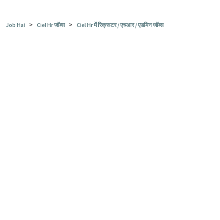
>
>
Job Hai
Ciel Hr जॉब्स
Ciel Hr में रिक्रूटर / एचआर / एडमिन जॉब्स