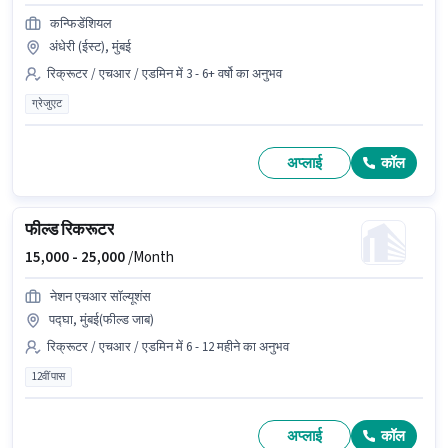
कन्फिडेंशियल
अंधेरी (ईस्ट), मुंबई
रिक्रूटर / एचआर / एडमिन में 3 - 6+ वर्षो का अनुभव
ग्रेजुएट
अप्लाई
कॉल
फील्ड रिकरूटर
15,000 -
25,000
/Month
नेशन एचआर सॉल्यूशंस
पद्घा, मुंबई(फील्ड जाब)
रिक्रूटर / एचआर / एडमिन में 6 - 12 महीने का अनुभव
12वीं पास
अप्लाई
कॉल