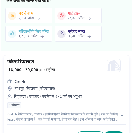
किस तरह की जॉब्स देख रहे हैं?
घर से काम
पार्ट टाइम
2,713
+
जॉब्स
27,865
+
जॉब्स
महिलाओं के लिए जॉब्स
फ्रेशर जाब्स
1,21,914
+
जॉब्स
16,289
+
जॉब्स
फील्ड रिकरूटर
₹ 18,000 - 20,000
per महीना
Ciel Hr
माधापुर, हैदराबाद (फील्ड जाब)
रिक्रूटर / एचआर / एडमिन में 0 - 1 वर्षो का अनुभव
12वीं पास
Ciel Hr में रिक्रूटर / एचआर / एडमिन श्रेणी में फील्ड रिकरूटर के रूप में जुड़ें। इस पद के लिए
Fixed सैलरी उपलब्ध है। यह वैकेंसी माधापुर, हैदराबाद में है। इस भूमिका के साथ अतिरिक्त
लाभ जैसे PF भी मिलेंगे। इस पद के लिए उम्मीदवार के पास 12वीं पास डिग्री/सर्टिफिकेट होना
अनिवार्य है। यह पद 0 - 1 वर्षो वर्ष के अनुभव वाले के लिए उपयुक्त है। आप प्रति माह ₹20000