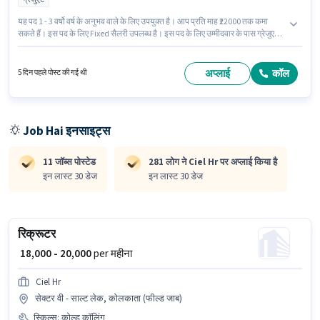
यह पद 1 - 3 वर्षो वर्ष के अनुभव वाले के लिए उपयुक्त है। आप प्रति माह ₹22000 तक कमा
सकते हैं। इस पद के लिए Fixed सैलरी उपलब्ध है। इस पद के लिए उम्मीदवार के पास ग्रेजुएट
डिग्री/सर्टिफिकेट होना अनिवार्य है। इस भूमिका के साथ अतिरिक्त लाभ जैसे इंश्योरेंस, PF भी
मिलेंगे। यह वैकेंसी बेहाला, कोलकाता में है। इस भूमिका के लिए आवेदक के पास टैलेंट
एक्वीज़िशन/सोर्सिंग जैसी स्किल्स होनी चाहिए।
अप्लाई
कॉल
5 दिन पहले पोस्ट की गई थी
Job Hai इनसाइट्स
11 जॉब्स पोस्टेड
281 लोग ने Ciel Hr पर अप्लाई किया है
इन लास्ट 30 डेज
इन लास्ट 30 डेज
रिक्रूटर
₹ 18,000 - 20,000
per महीना
Ciel Hr
सेक्टर वी - साल्ट लेक, कोलकाता (फील्ड जाब)
स्किल्स
:
कोल्ड कॉलिंग