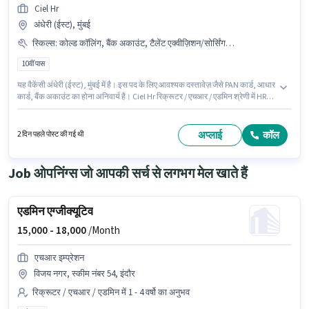
Ciel Hr
अंधेरी (ईस्ट), मुंबई
स्किल्स
:
कोल्ड कॉलिंग, बैंक अकाउंट, टैलेंट एक्वीज़िशन/सोर्सिंग, PAN कार्ड, आधार कार्ड
10वीं पास
यह वैकेंसी अंधेरी (ईस्ट), मुंबई में है। इस पद के लिए आवश्यक दस्तावेज़ जैसे PAN कार्ड, आधार
कार्ड, बैंक अकाउंट का होना अनिवार्य है। Ciel Hr रिक्रूटर / एचआर / एडमिन श्रेणी में HR
रिकरूटर पद के लिए सक्रिय रूप से हायर कर रहा है। इस भूमिका के लिए आवेदक के पास
कोल्ड कॉलिंग, टैलेंट एक्वीज़िशन/सोर्सिंग जैसी स्किल्स होनी चाहिए। आवेदकों के पास कम से
कम 10वीं पास डिग्री या सर्टिफिकेट होना चाहिए। इस पद के लिए Fixed सैलरी उपलब्ध है।
अप्लाई
कॉल
2 दिन पहले पोस्ट की गई थी
Job ओपनिंग्स जो आपकी सर्च से लगभग मेल खाते हैं
एडमिन एग्जीक्यूटिव
15,000 -
18,000
/Month
एचआर इम्प्रेशन
विजय नगर, स्कीम नंबर 54, इंदौर
रिक्रूटर / एचआर / एडमिन में 1 - 4 वर्षो का अनुभव