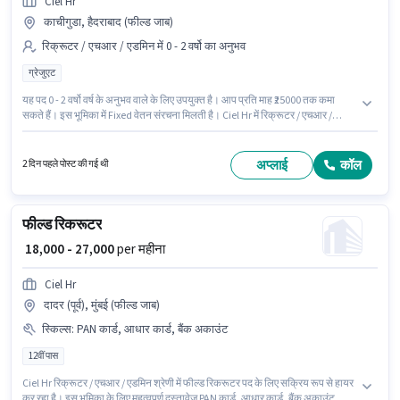
Ciel Hr
काचीगुडा, हैदराबाद (फील्ड जाब)
रिक्रूटर / एचआर / एडमिन में 0 - 2 वर्षो का अनुभव
ग्रेजुएट
यह पद 0 - 2 वर्षो वर्ष के अनुभव वाले के लिए उपयुक्त है। आप प्रति माह ₹25000 तक कमा
सकते हैं। इस भूमिका में Fixed वेतन संरचना मिलती है। Ciel Hr में रिक्रूटर / एचआर /
एडमिन श्रेणी में फील्ड रिकरूटर के रूप में जुड़ें। यह नौकरी काचीगुडा, हैदराबाद में स्थित है।
इस पद के लिए उम्मीदवार के पास ग्रेजुएट डिग्री/सर्टिफिकेट होना अनिवार्य है।
अप्लाई
कॉल
2 दिन पहले पोस्ट की गई थी
फील्ड रिकरूटर
₹ 18,000 - 27,000
per महीना
Ciel Hr
दादर (पूर्व), मुंबई (फील्ड जाब)
स्किल्स
:
PAN कार्ड, आधार कार्ड, बैंक अकाउंट
12वीं पास
Ciel Hr रिक्रूटर / एचआर / एडमिन श्रेणी में फील्ड रिकरूटर पद के लिए सक्रिय रूप से हायर
कर रहा है। इस भूमिका के लिए महत्वपूर्ण दस्तावेज़ PAN कार्ड, आधार कार्ड, बैंक अकाउंट