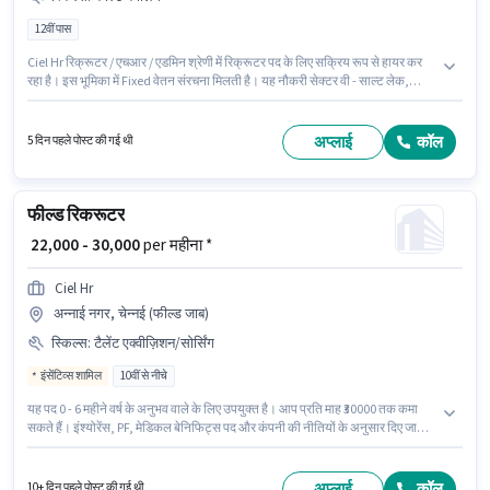
12वीं पास
Ciel Hr रिक्रूटर / एचआर / एडमिन श्रेणी में रिक्रूटर पद के लिए सक्रिय रूप से हायर कर
रहा है। इस भूमिका में Fixed वेतन संरचना मिलती है। यह नौकरी सेक्टर वी - साल्ट लेक,
कोलकाता में स्थित है। इस भूमिका के साथ अतिरिक्त लाभ जैसे PF भी मिलेंगे। इस पद के लिए
उम्मीदवार के पास 12वीं पास डिग्री/सर्टिफिकेट होना अनिवार्य है। इस भूमिका के लिए आवेदक
के पास कोल्ड कॉलिंग जैसी स्किल्स होनी चाहिए।
अप्लाई
कॉल
5 दिन पहले पोस्ट की गई थी
फील्ड रिकरूटर
₹ 22,000 - 30,000
per महीना *
Ciel Hr
अन्नाई नगर, चेन्नई (फील्ड जाब)
स्किल्स
:
टैलेंट एक्वीज़िशन/सोर्सिंग
इंसेंटिव्स शामिल
10वीं से नीचे
यह पद 0 - 6 महीने वर्ष के अनुभव वाले के लिए उपयुक्त है। आप प्रति माह ₹30000 तक कमा
सकते हैं। इंश्योरेंस, PF, मेडिकल बेनिफिट्स पद और कंपनी की नीतियों के अनुसार दिए जा
सकते हैं। इस नौकरी के लिए 10वीं से नीचे योग्यता वाले उम्मीदवार आवेदन कर सकते हैं। इस
भूमिका में Fixed + Incentives वेतन संरचना मिलती है। यह नौकरी अन्नाई नगर, चेन्नई में
स्थित है। इस भूमिका के लिए उम्मीदवार के पास टैलेंट एक्वीज़िशन/सोर्सिंग होना अनिवार्य है।
अप्लाई
कॉल
10+ दिन पहले पोस्ट की गई थी