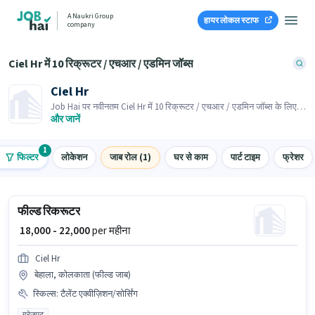
A Naukri Group
हायर लोकल स्टाफ
company
Ciel Hr में 10 रिक्रूटर / एचआर / एडमिन जॉब्स
Ciel Hr
Job Hai पर नवीनतम Ciel Hr में 10 रिक्रूटर / एचआर / एडमिन जॉब्स के लिए
आवेदन करें! भर्तीकर्ता के पास आपके क्षेत्र में तत्काल रिक्तियां हैं।
और जानें
1
फिल्टर
लोकेशन
जाब रोल (1)
घर से काम
पार्ट टाइम
फ्रेशर
फील्ड रिकरूटर
₹ 18,000 - 22,000
per महीना
Ciel Hr
बेहाला, कोलकाता (फील्ड जाब)
स्किल्स
:
टैलेंट एक्वीज़िशन/सोर्सिंग
ग्रेजुएट