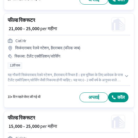
फील्ड रिकरूटर
₹ 21,000 - 25,000
per महीना
Ciel Hr
सिकंदराबाद रेलवे स्टेशन, हैदराबाद (फील्ड जाब)
स्किल्स
:
टैलेंट एक्वीज़िशन/सोर्सिंग
12वीं पास
यह नौकरी सिकंदराबाद रेलवे स्टेशन, हैदराबाद में स्थित है। इस भूमिका के लिए आवेदक के पास
टैलेंट एक्वीज़िशन/सोर्सिंग जैसी स्किल्स होनी चाहिए। यह पद 0 - 2 वर्षो वर्ष के अनुभव वाले के
लिए उपयुक्त है। आप प्रति माह ₹25000 तक कमा सकते हैं। इस पद के लिए Fixed सैलरी
उपलब्ध है। Ciel Hr में रिक्रूटर / एचआर / एडमिन श्रेणी में फील्ड रिकरूटर के रूप में जुड़ें।
आवेदकों के पास कम से कम 12वीं पास डिग्री या सर्टिफिकेट होना चाहिए।
अप्लाई
कॉल
10+ दिन पहले पोस्ट की गई थी
फील्ड रिकरूटर
₹ 15,000 - 25,000
per महीना