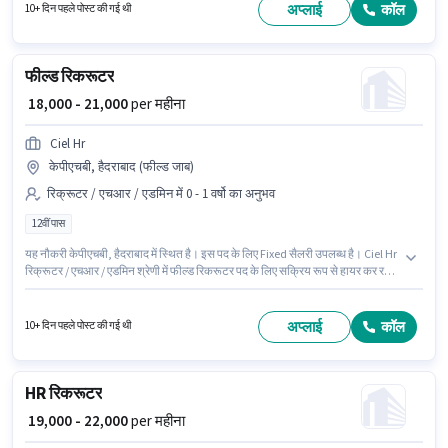
तक कमा सकते हैं।
अप्लाई
कॉल
10+ दिन पहले पोस्ट की गई थी
फील्ड रिकरूटर
₹ 18,000 - 21,000
per महीना
Ciel Hr
केपीएचबी, हैदराबाद (फील्ड जाब)
रिक्रूटर / एचआर / एडमिन में 0 - 1 वर्षो का अनुभव
12वीं पास
यह नौकरी केपीएचबी, हैदराबाद में स्थित है। इस पद के लिए Fixed सैलरी उपलब्ध है। Ciel Hr
रिक्रूटर / एचआर / एडमिन श्रेणी में फील्ड रिकरूटर पद के लिए सक्रिय रूप से हायर कर रहा
है। इस भूमिका के साथ अतिरिक्त लाभ जैसे PF भी मिलेंगे। यह भूमिका 0 - 1 वर्षो वर्ष के अनुभव
वाले के लिए खुली है, मासिक वेतन ₹21000 रहेगा। आवेदकों के पास कम से कम 12वीं पास डिग्री
या सर्टिफिकेट होना चाहिए।
अप्लाई
कॉल
10+ दिन पहले पोस्ट की गई थी
HR रिकरूटर
₹ 19,000 - 22,000
per महीना