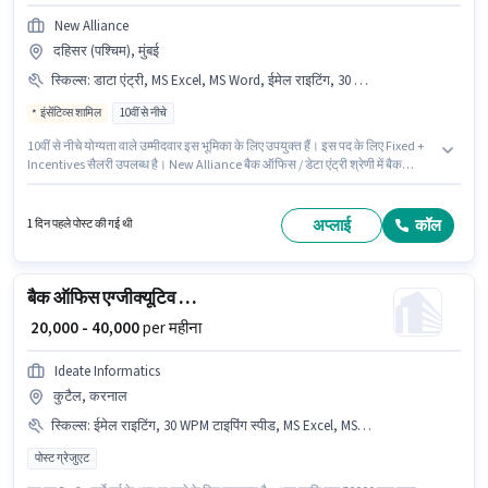
New Alliance
दहिसर (पश्चिम), मुंबई
स्किल्स
:
डाटा एंट्री, MS Excel, MS Word, ईमेल राइटिंग, 30 WPM टाइपिंग स्पीड, कंप्यूटर नॉलेज, इंटरनेट सर्फिंग
इंसेंटिव्स शामिल
10वीं से नीचे
10वीं से नीचे योग्यता वाले उम्मीदवार इस भूमिका के लिए उपयुक्त हैं। इस पद के लिए Fixed +
Incentives सैलरी उपलब्ध है। New Alliance बैक ऑफिस / डेटा एंट्री श्रेणी में बैक
ऑफिस असिस्टेंट पद के लिए सक्रिय रूप से हायर कर रहा है। कैब, इंश्योरेंस, PF, मेडिकल
बेनिफिट्स पद और कंपनी की नीतियों के अनुसार दिए जा सकते हैं। यह वैकेंसी दहिसर
(पश्चिम), मुंबई में है। इस भूमिका के लिए उम्मीदवार के पास 30 WPM टाइपिंग स्पीड, कंप्यूटर
अप्लाई
कॉल
1 दिन पहले पोस्ट की गई थी
नॉलेज, डाटा एंट्री, ईमेल राइटिंग, इंटरनेट सर्फिंग, MS Excel, MS Word होना अनिवार्य है।
बैक ऑफिस एग्जीक्यूटिव असिस्टेंट
₹ 20,000 - 40,000
per महीना
Ideate Informatics
कुटैल, करनाल
स्किल्स
:
ईमेल राइटिंग, 30 WPM टाइपिंग स्पीड, MS Excel, MS Word, डाटा एंट्री, कंप्यूटर नॉलेज, इंटरनेट सर्फिंग
पोस्ट ग्रेजुएट