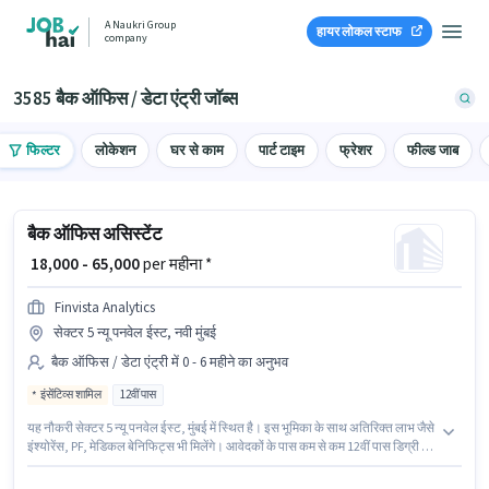
A Naukri Group
हायर लोकल स्टाफ
company
3585 बैक ऑफिस / डेटा एंट्री जॉब्स
फिल्टर
लोकेशन
घर से काम
पार्ट टाइम
फ्रेशर
फील्ड जाब
बैक ऑफिस असिस्टेंट
₹ 18,000 - 65,000
per महीना *
Finvista Analytics
सेक्टर 5 न्यू पनवेल ईस्ट, नवी मुंबई
बैक ऑफिस / डेटा एंट्री में 0 - 6 महीने का अनुभव
इंसेंटिव्स शामिल
12वीं पास
यह नौकरी सेक्टर 5 न्यू पनवेल ईस्ट, मुंबई में स्थित है। इस भूमिका के साथ अतिरिक्त लाभ जैसे
इंश्योरेंस, PF, मेडिकल बेनिफिट्स भी मिलेंगे। आवेदकों के पास कम से कम 12वीं पास डिग्री या
सर्टिफिकेट होना चाहिए। इस भूमिका में Fixed + Incentives वेतन संरचना मिलती है। यह
पद 0 - 6 महीने वर्ष के अनुभव वाले के लिए उपयुक्त है। आप प्रति माह ₹65000 तक कमा सकते