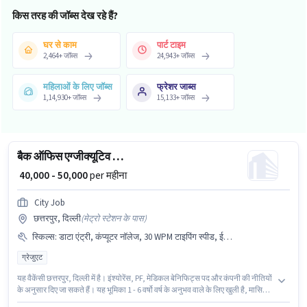
किस तरह की जॉब्स देख रहे हैं?
घर से काम
पार्ट टाइम
2,464
+
जॉब्स
24,943
+
जॉब्स
महिलाओं के लिए जॉब्स
फ्रेशर जाब्स
1,14,930
+
जॉब्स
15,133
+
जॉब्स
बैक ऑफिस एग्जीक्यूटिव असिस्टेंट
₹ 40,000 - 50,000
per महीना
City Job
छत्तरपुर, दिल्ली
(
मेट्रो स्टेशन के पास
)
स्किल्स
:
डाटा एंट्री, कंप्यूटर नॉलेज, 30 WPM टाइपिंग स्पीड, ईमेल राइटिंग, MS Excel, इंटरनेट सर्फिंग, MS Word
ग्रेजुएट
यह वैकेंसी छत्तरपुर, दिल्ली में है। इंश्योरेंस, PF, मेडिकल बेनिफिट्स पद और कंपनी की नीतियों
के अनुसार दिए जा सकते हैं। यह भूमिका 1 - 6 वर्षो वर्ष के अनुभव वाले के लिए खुली है, मासिक
वेतन ₹50000 रहेगा। इस भूमिका के लिए आवेदक के पास 30 WPM टाइपिंग स्पीड, कंप्यूटर