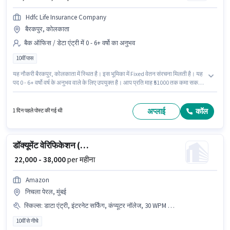
Hdfc Life Insurance Company
बैरकपुर, कोलकाता
बैक ऑफिस / डेटा एंट्री में 0 - 6+ वर्षो का अनुभव
10वीं पास
यह नौकरी बैरकपुर, कोलकाता में स्थित है। इस भूमिका में Fixed वेतन संरचना मिलती है। यह
पद 0 - 6+ वर्षो वर्ष के अनुभव वाले के लिए उपयुक्त है। आप प्रति माह ₹51000 तक कमा सकते
हैं। इंश्योरेंस, PF, मेडिकल बेनिफिट्स पद और कंपनी की नीतियों के अनुसार दिए जा सकते हैं।
Hdfc Life Insurance Company बैक ऑफिस / डेटा एंट्री श्रेणी में बैक ऑफिस
कोऑर्डिनेटर पद के लिए सक्रिय रूप से हायर कर रहा है। आवेदकों के पास कम से कम 10वीं
अप्लाई
कॉल
1 दिन पहले पोस्ट की गई थी
पास डिग्री या सर्टिफिकेट होना चाहिए।
डॉक्यूमेंट वेरिफिकेशन (ऑफिस)
₹ 22,000 - 38,000
per महीना
Amazon
निचला पेरल, मुंबई
स्किल्स
:
डाटा एंट्री, इंटरनेट सर्फिंग, कंप्यूटर नॉलेज, 30 WPM टाइपिंग स्पीड, MS Excel, MS Word, ईमेल राइटिंग
10वीं से नीचे