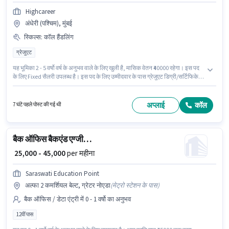
Highcareer
अंधेरी (पश्चिम), मुंबई
स्किल्स
:
कॉल हैंडलिंग
ग्रेजुएट
यह भूमिका 2 - 5 वर्षो वर्ष के अनुभव वाले के लिए खुली है, मासिक वेतन ₹40000 रहेगा। इस पद
के लिए Fixed सैलरी उपलब्ध है। इस पद के लिए उम्मीदवार के पास ग्रेजुएट डिग्री/सर्टिफिकेट
होना अनिवार्य है। इस भूमिका के लिए उम्मीदवार के पास कॉल हैंडलिंग होना अनिवार्य है। यह
वैकेंसी अंधेरी (पश्चिम), मुंबई में है। HIGHCAREER रिसेप्शनिस्ट श्रेणी में एग्जीक्यूटिव
असिस्टेंट पद के लिए सक्रिय रूप से हायर कर रहा है।
अप्लाई
कॉल
7 घंटे पहले पोस्ट की गई थी
बैक ऑफिस बैकएंड एग्जीक्यूटिव
₹ 25,000 - 45,000
per महीना
Saraswati Education Point
अल्फा 2 कमर्शियल बेल्ट, ग्रेटर नोएडा
(
मेट्रो स्टेशन के पास
)
बैक ऑफिस / डेटा एंट्री में 0 - 1 वर्षो का अनुभव
12वीं पास