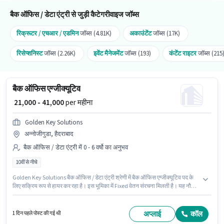
बैक ऑफिस / डेटा एंट्री से जुड़ी कैटेगरीवाइज जॉब्स
रिक्रूटर / एचआर / एडमिन
जॉब्स (4.81K)
अकाउंटेंट
जॉब्स (17K)
रिसेप्शनिस्ट
जॉब्स (2.26K)
इवेंट मैनेजमेंट
जॉब्स (193)
कंटेंट राइटर
जॉब्स (215
बैक ऑफिस एग्जीक्यूटिव
₹ 21,000 - 41,000
per महीना
Golden Key Solutions
अन्नोजीगुडा, हैदराबाद
बैक ऑफिस / डेटा एंट्री में 0 - 6 वर्षो का अनुभव
10वीं से नीचे
Golden Key Solutions बैक ऑफिस / डेटा एंट्री श्रेणी में बैक ऑफिस एग्जीक्यूटिव पद के
लिए सक्रिय रूप से हायर कर रहा है। इस भूमिका में Fixed वेतन संरचना मिलती है। यह नौकरी
अन्नोजीगुडा, हैदराबाद में स्थित है। यह पद 0 - 6 वर्षो वर्ष के अनुभव वाले के लिए उपयुक्त है।
आप प्रति माह ₹41000 तक कमा सकते हैं। 10वीं से नीचे योग्यता वाले उम्मीदवार इस भूमिका के
लिए उपयुक्त हैं।
अप्लाई
कॉल
1 दिन पहले पोस्ट की गई थी