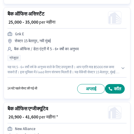
बैक ऑफिस असिस्टेंट
₹ 25,000 - 35,000
per महीना
Gnk E
सेक्टर 15 बेलापुर, नवी मुंबई
बैक ऑफिस / डेटा एंट्री में 5 - 6+ वर्षो का अनुभव
ग्रेजुएट
यह पद 5 - 6+ वर्षो वर्ष के अनुभव वाले के लिए उपयुक्त है। आप प्रति माह ₹35000 तक कमा
सकते हैं। इस भूमिका में Fixed वेतन संरचना मिलती है। यह वैकेंसी सेक्टर 15 बेलापुर, मुंबई में
है। आवेदकों के पास कम से कम ग्रेजुएट डिग्री या सर्टिफिकेट होना चाहिए। Gnk E में बैक
ऑफिस / डेटा एंट्री श्रेणी में बैक ऑफिस असिस्टेंट के रूप में जुड़ें।
अप्लाई
कॉल
14 घंटे पहले पोस्ट की गई थी
बैक ऑफिस एग्जीक्यूटिव
₹ 20,900 - 41,600
per महीना *
New Alliance