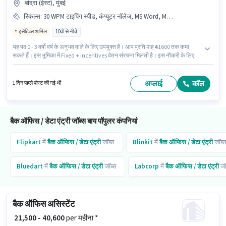
बांद्रा (ईस्ट), मुंबई
स्किल्स
:
30 WPM टाइपिंग स्पीड, कंप्यूटर नॉलेज, MS Word, MS Excel, इंटरनेट सर्फिंग, डाटा एंट्री, ईमेल राइटिंग
इंसेंटिव्स शामिल
10वीं से नीचे
यह पद 0 - 3 वर्षो वर्ष के अनुभव वाले के लिए उपयुक्त है। आप प्रति माह ₹41600 तक कमा
सकते हैं। इस भूमिका में Fixed + Incentives वेतन संरचना मिलती है। इस नौकरी के लिए
10वीं से नीचे योग्यता वाले उम्मीदवार आवेदन कर सकते हैं। कैब, इंश्योरेंस, PF, मेडिकल
बेनिफिट्स पद और कंपनी की नीतियों के अनुसार दिए जा सकते हैं। यह वैकेंसी बांद्रा (ईस्ट),
मुंबई में है। इस भूमिका के लिए उम्मीदवार के पास 30 WPM टाइपिंग स्पीड, कंप्यूटर नॉलेज,
अप्लाई
कॉल
1 दिन पहले पोस्ट की गई थी
डाटा एंट्री, ईमेल राइटिंग, इंटरनेट सर्फिंग, MS Excel, MS Word होना अनिवार्य है।
बैक ऑफिस / डेटा एंट्री जॉब्स बाय पॉपुलर कंपनियां
Flipkart
में
बैक ऑफिस / डेटा एंट्री
जॉब्स
Blinkit
में
बैक ऑफिस / डेटा एंट्री
जॉब्
Bluedart
में
बैक ऑफिस / डेटा एंट्री
जॉब्स
Labcorp
में
बैक ऑफिस / डेटा एंट्री
जॉ
बैक ऑफिस असिस्टेंट
₹ 21,500 - 40,600
per महीना *