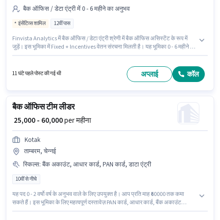
बैक ऑफिस / डेटा एंट्री में 0 - 6 महीने का अनुभव
इंसेंटिव्स शामिल
12वीं पास
Finvista Analytics में बैक ऑफिस / डेटा एंट्री श्रेणी में बैक ऑफिस असिस्टेंट के रूप में
जुड़ें। इस भूमिका में Fixed + Incentives वेतन संरचना मिलती है। यह भूमिका 0 - 6 महीने वर्ष
के अनुभव वाले के लिए खुली है, मासिक वेतन ₹65000 रहेगा। इंश्योरेंस, PF, मेडिकल बेनिफिट्स
पद और कंपनी की नीतियों के अनुसार दिए जा सकते हैं। इस पद के लिए उम्मीदवार के पास 12वीं
पास डिग्री/सर्टिफिकेट होना अनिवार्य है। यह नौकरी डोंबिवली (पश्चिम), मुंबई में स्थित है।
अप्लाई
कॉल
11 घंटे पहले पोस्ट की गई थी
बैक ऑफिस टीम लीडर
₹ 25,000 - 60,000
per महीना
Kotak
ताम्बरम, चेन्नई
स्किल्स
:
बैंक अकाउंट, आधार कार्ड, PAN कार्ड, डाटा एंट्री
10वीं से नीचे
यह पद 0 - 2 वर्षो वर्ष के अनुभव वाले के लिए उपयुक्त है। आप प्रति माह ₹60000 तक कमा
सकते हैं। इस भूमिका के लिए महत्वपूर्ण दस्तावेज़ PAN कार्ड, आधार कार्ड, बैंक अकाउंट
आवश्यक हैं। 10वीं से नीचे योग्यता वाले उम्मीदवार इस भूमिका के लिए उपयुक्त हैं। इस भूमिका
के लिए उम्मीदवार के पास डाटा एंट्री होना अनिवार्य है। यह वैकेंसी ताम्बरम, चेन्नई में है।