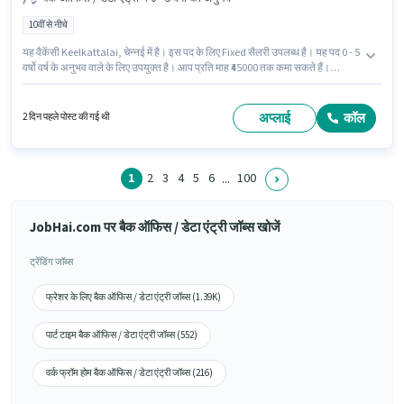
10वीं से नीचे
यह वैकेंसी Keelkattalai, चेन्नई में है। इस पद के लिए Fixed सैलरी उपलब्ध है। यह पद 0 - 5
वर्षो वर्ष के अनुभव वाले के लिए उपयुक्त है। आप प्रति माह ₹45000 तक कमा सकते हैं।
Elastic Run में बैक ऑफिस / डेटा एंट्री श्रेणी में सुपरवाइजर के रूप में जुड़ें। 10वीं से नीचे
योग्यता वाले उम्मीदवार इस भूमिका के लिए उपयुक्त हैं।
अप्लाई
कॉल
2 दिन पहले पोस्ट की गई थी
1
2
3
4
5
6
100
...
JobHai.com पर बैक ऑफिस / डेटा एंट्री जॉब्स खोजें
ट्रेंडिंग जॉब्स
फ्रेशर के लिए बैक ऑफिस / डेटा एंट्री जॉब्स (1.39K)
पार्ट टाइम बैक ऑफिस / डेटा एंट्री जॉब्स (552)
वर्क फ्रॉम होम बैक ऑफिस / डेटा एंट्री जॉब्स (216)