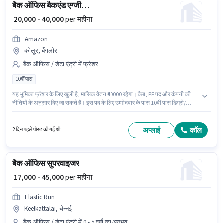
बैक ऑफिस बैकएंड एग्जीक्यूटिव
₹ 20,000 - 40,000
per महीना
Amazon
कोलूर, बैंगलोर
बैक ऑफिस / डेटा एंट्री में फ्रेशर
10वीं पास
यह भूमिका फ्रेशर के लिए खुली है, मासिक वेतन ₹40000 रहेगा। कैब, PF पद और कंपनी की
नीतियों के अनुसार दिए जा सकते हैं। इस पद के लिए उम्मीदवार के पास 10वीं पास डिग्री/
सर्टिफिकेट होना अनिवार्य है। इस भूमिका में Fixed वेतन संरचना मिलती है। यह नौकरी
कोलूर, बैंगलोर में स्थित है। Amazon में बैक ऑफिस / डेटा एंट्री श्रेणी में बैकएंड एग्जीक्यूटिव
के रूप में जुड़ें।
अप्लाई
कॉल
2 दिन पहले पोस्ट की गई थी
बैक ऑफिस सुपरवाइजर
₹ 17,000 - 45,000
per महीना
Elastic Run
Keelkattalai, चेन्नई
बैक ऑफिस / डेटा एंट्री में 0 - 5 वर्षो का अनुभव