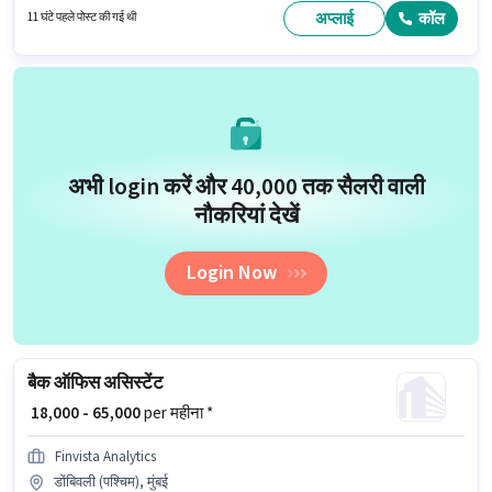
हैं। Finvista Analytics में बैक ऑफिस / डेटा एंट्री श्रेणी में बैक ऑफिस असिस्टेंट के रूप में
अप्लाई
कॉल
11 घंटे पहले पोस्ट की गई थी
जुड़ें।
अभी login करें और ₹40,000 तक सैलरी वाली
नौकरियां देखें
Login Now
बैक ऑफिस असिस्टेंट
₹ 18,000 - 65,000
per महीना *
Finvista Analytics
डोंबिवली (पश्चिम), मुंबई