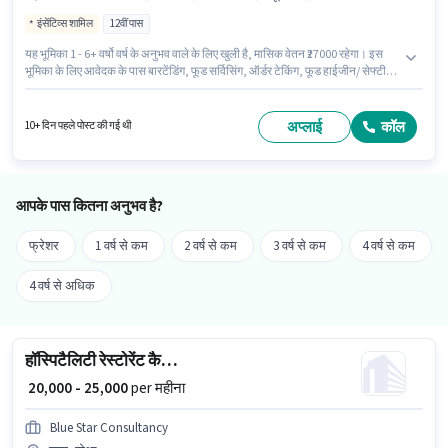
इंसेंटिव्स शामिल
12वीं पास
यह भूमिका 1 - 6+ वर्षो वर्ष के अनुभव वाले के लिए खुली है, मासिक वेतन ₹27000 रहेगा। इस
भूमिका के लिए आवेदक के पास बारटेंडिंग, फूड सर्विसिंग, ऑर्डर टेकिंग, फूड हाईजीन/ सेफ्टी,
मेनू नॉलेज, टेबल सेटिंग, टेबल क्लीनिंग जैसी स्किल्स होनी चाहिए। इस पद के लिए उम्मीदवार
के पास 12वीं पास डिग्री/सर्टिफिकेट होना अनिवार्य है। इस भूमिका के साथ अतिरिक्त लाभ
जैसे मील, इंश्योरेंस, PF, अकॉमोडेशन, मेडिकल बेनिफिट्स भी मिलेंगे। यह नौकरी असगाओ,
अप्लाई
कॉल
10+ दिन पहले पोस्ट की गई थी
गोआ में स्थित है। इस भूमिका में Fixed + Incentives वेतन संरचना मिलती है।
आपके पास कितना अनुभव है?
फ्रेशर
1 वर्ष से कम
2 वर्ष से कम
3 वर्ष से कम
4 वर्ष से कम
4 वर्ष से अधिक
हॉस्पिटैलिटी रेस्टोरेंट कैप्टन
₹ 20,000 - 25,000
per महीना
Blue Star Consultancy