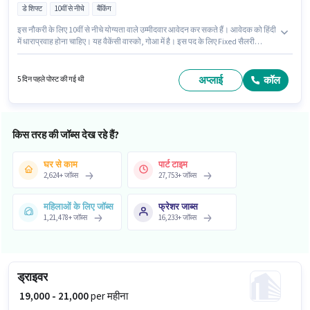
डे शिफ्ट
10वीं से नीचे
बैंकिंग
इस नौकरी के लिए 10वीं से नीचे योग्यता वाले उम्मीदवार आवेदन कर सकते हैं। आवेदक को हिंदी
में धाराप्रवाह होना चाहिए। यह वैकेंसी वास्को, गोआ में है। इस पद के लिए Fixed सैलरी
उपलब्ध है। यह पद 0 - 2 वर्षो वर्ष के अनुभव वाले के लिए उपयुक्त है। आप प्रति माह ₹30000
तक कमा सकते हैं। यह भूमिका पार्ट टाइम की है, डे शिफ्ट के साथ और 5 days working
प्रति सप्ताह है।
अप्लाई
कॉल
5 दिन पहले पोस्ट की गई थी
किस तरह की जॉब्स देख रहे हैं?
घर से काम
पार्ट टाइम
2,624
+
जॉब्स
27,753
+
जॉब्स
महिलाओं के लिए जॉब्स
फ्रेशर जाब्स
1,21,478
+
जॉब्स
16,233
+
जॉब्स
ड्राइवर
₹ 19,000 - 21,000
per महीना