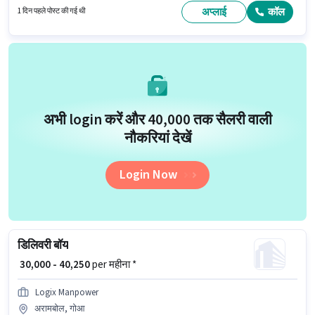
बेनिफिट्स पद और कंपनी की नीतियों के अनुसार दिए जा सकते हैं।
अप्लाई
कॉल
1 दिन पहले पोस्ट की गई थी
अभी login करें और ₹40,000 तक सैलरी वाली
नौकरियां देखें
Login Now
डिलिवरी बॉय
₹ 30,000 - 40,250
per महीना *
Logix Manpower
अरामबोल, गोआ