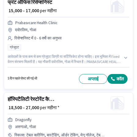
फ्रंट ऑफिस रिसेप्शनिस्ट
₹ 15,000 - 17,000
per महीना
Prabasvcare Health Clinic
दवोरलिम, गोआ
रिसेप्शनिस्ट में 0 - 6 वर्षो का अनुभव
ग्रेजुएट
आवेदकों के पास कम से कम ग्रेजुएट डिग्री या सर्टिफिकेट होना चाहिए। इस भूमिका में Fixed
वेतन संरचना मिलती है। यह नौकरी दवोरलिम, गोआ में स्थित है। PRABASVCARE HEALTH
CLINIC PRIVATE LIMITED में रिसेप्शनिस्ट श्रेणी में फ्रंट ऑफिस रिसेप्शनिस्ट के रूप में
जुड़ें। यह भूमिका 0 - 6 वर्षो वर्ष के अनुभव वाले के लिए खुली है, मासिक वेतन ₹17000 रहेगा।
अप्लाई
कॉल
5 दिन पहले पोस्ट की गई थी
हॉस्पिटैलिटी रेस्टोरेंट कैप्टन
₹ 18,500 - 27,000
per महीना *
Dragonfly
असगाओ, गोआ
स्किल्स
:
टेबल क्लीनिंग, बारटेंडिंग, ऑर्डर टेकिंग, मेनू नॉलेज, टेबल सेटिंग, फूड सर्विसिंग, फूड हाईजीन/ सेफ्टी