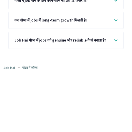
गोआ में job पाने के लिए कौन-कौन सी skills जरूरी हैं?
क्या गोआ में jobs में long-term growth मिलती है?
Job Hai गोआ में jobs को genuine और reliable कैसे बनाता है?
>
Job Hai
गोआ में जॉब्स