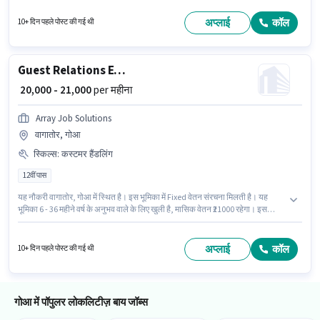
अनुभव वाले के लिए खुली है, मासिक वेतन ₹25000 रहेगा। इस भूमिका में Fixed वेतन संरचना
मिलती है। यह नौकरी पैटो सेंटर, गोआ में स्थित है। इस पद के लिए उम्मीदवार के पास 12वीं
अप्लाई
कॉल
10+ दिन पहले पोस्ट की गई थी
पास डिग्री/सर्टिफिकेट होना अनिवार्य है।
Guest Relations Executive
₹ 20,000 - 21,000
per महीना
Array Job Solutions
वागातोर, गोआ
स्किल्स
:
कस्टमर हैंडलिंग
12वीं पास
यह नौकरी वागातोर, गोआ में स्थित है। इस भूमिका में Fixed वेतन संरचना मिलती है। यह
भूमिका 6 - 36 महीने वर्ष के अनुभव वाले के लिए खुली है, मासिक वेतन ₹21000 रहेगा। इस
भूमिका के साथ अतिरिक्त लाभ जैसे मील, PF, मेडिकल बेनिफिट्स भी मिलेंगे। Array Job
Solutions रिसेप्शनिस्ट श्रेणी में Guest Relations Executive पद के लिए सक्रिय रूप से
हायर कर रहा है। इस भूमिका के लिए आवेदक के पास कस्टमर हैंडलिंग जैसी स्किल्स होनी
अप्लाई
कॉल
10+ दिन पहले पोस्ट की गई थी
चाहिए।
गोआ में पॉपुलर लोकलिटीज़ बाय जॉब्स