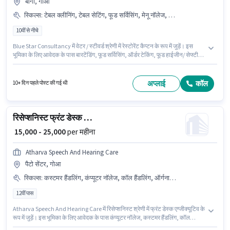
बागा, गोआ
स्किल्स
:
टेबल क्लीनिंग, टेबल सेटिंग, फूड सर्विसिंग, मेनू नॉलेज, बारटेंडिंग, फूड हाईजीन/ सेफ्टी, ऑर्डर टेकिंग
10वीं से नीचे
Blue Star Consultancy में वेटर / स्टीवर्ड श्रेणी में रेस्टोरेंट कैप्टन के रूप में जुड़ें। इस
भूमिका के लिए आवेदक के पास बारटेंडिंग, फूड सर्विसिंग, ऑर्डर टेकिंग, फूड हाईजीन/ सेफ्टी,
मेनू नॉलेज, टेबल सेटिंग, टेबल क्लीनिंग जैसी स्किल्स होनी चाहिए। यह नौकरी बागा, गोआ में
स्थित है। इस भूमिका में Fixed वेतन संरचना मिलती है। यह पद 0 - 6+ वर्षो वर्ष के अनुभव वाले
के लिए उपयुक्त है। आप प्रति माह ₹25000 तक कमा सकते हैं। मील, अकॉमोडेशन पद और
अप्लाई
कॉल
10+ दिन पहले पोस्ट की गई थी
कंपनी की नीतियों के अनुसार दिए जा सकते हैं।
रिसेप्शनिस्ट फ्रंट डेस्क एग्जीक्यूटिव
₹ 15,000 - 25,000
per महीना
Atharva Speech And Hearing Care
पैटो सेंटर, गोआ
स्किल्स
:
कस्टमर हैंडलिंग, कंप्यूटर नॉलेज, कॉल हैंडलिंग, ऑर्गनाइजिंग & शेड्यूलिंग
12वीं पास
Atharva Speech And Hearing Care में रिसेप्शनिस्ट श्रेणी में फ्रंट डेस्क एग्जीक्यूटिव के
रूप में जुड़ें। इस भूमिका के लिए आवेदक के पास कंप्यूटर नॉलेज, कस्टमर हैंडलिंग, कॉल
हैंडलिंग, ऑर्गनाइजिंग & शेड्यूलिंग जैसी स्किल्स होनी चाहिए। यह भूमिका 1 - 2 वर्षो वर्ष के