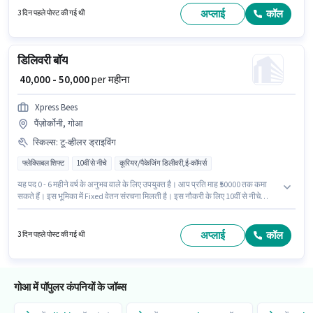
स्थित है। इस पद के लिए आवश्यक दस्तावेज़ जैसे PAN कार्ड, आधार कार्ड, बैंक अकाउंट का
अप्लाई
कॉल
3 दिन पहले पोस्ट की गई थी
होना अनिवार्य है।
डिलिवरी बॉय
₹ 40,000 - 50,000
per महीना
Xpress Bees
पैंज़ोर्कोनी, गोआ
स्किल्स
:
टू-व्हीलर ड्राइविंग
फ्लेक्सिबल शिफ्ट
10वीं से नीचे
कूरियर/पैकेजिंग डिलीवरी,ई-कॉमर्स
यह पद 0 - 6 महीने वर्ष के अनुभव वाले के लिए उपयुक्त है। आप प्रति माह ₹50000 तक कमा
सकते हैं। इस भूमिका में Fixed वेतन संरचना मिलती है। इस नौकरी के लिए 10वीं से नीचे
योग्यता वाले उम्मीदवार आवेदन कर सकते हैं। इंश्योरेंस पद और कंपनी की नीतियों के अनुसार
दिए जा सकते हैं। यह एक फुल टाइम भूमिका है, जिसमें फ्लेक्सिबल शिफ्ट और 6 days
working प्रति सप्ताह है। इस भूमिका के लिए आवेदक के पास टू-व्हीलर ड्राइविंग जैसी
अप्लाई
कॉल
3 दिन पहले पोस्ट की गई थी
स्किल्स होनी चाहिए।
गोआ में पॉपुलर कंपनियों के जॉब्स