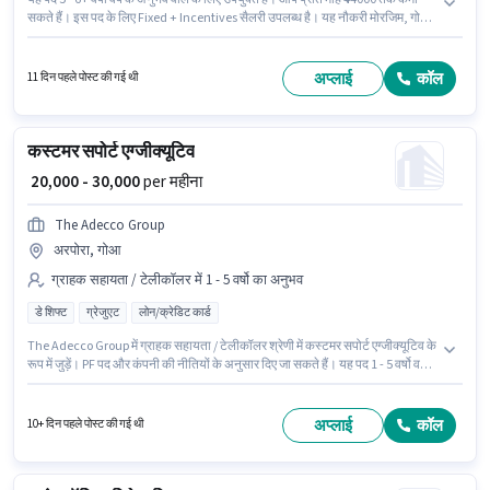
सकते हैं। इस पद के लिए Fixed + Incentives सैलरी उपलब्ध है। यह नौकरी मोरजिम, गोआ
में स्थित है। Talentvision में रिसेप्शनिस्ट श्रेणी में फ्रंट डेस्क एग्जीक्यूटिव के रूप में जुड़ें।
आवेदकों के पास कम से कम ग्रेजुएट डिग्री या सर्टिफिकेट होना चाहिए।
अप्लाई
कॉल
11 दिन पहले पोस्ट की गई थी
कस्टमर सपोर्ट एग्जीक्यूटिव
₹ 20,000 - 30,000
per महीना
The Adecco Group
अरपोरा, गोआ
ग्राहक सहायता / टेलीकॉलर में 1 - 5 वर्षो का अनुभव
डे शिफ्ट
ग्रेजुएट
लोन/क्रेडिट कार्ड
The Adecco Group में ग्राहक सहायता / टेलीकॉलर श्रेणी में कस्टमर सपोर्ट एग्जीक्यूटिव के
रूप में जुड़ें। PF पद और कंपनी की नीतियों के अनुसार दिए जा सकते हैं। यह पद 1 - 5 वर्षो वर्ष
के अनुभव वाले के लिए उपयुक्त है। आप प्रति माह ₹30000 तक कमा सकते हैं। इस पद के लिए
Fixed सैलरी उपलब्ध है। यह वैकेंसी अरपोरा, गोआ में है। आवेदकों के पास कम से कम ग्रेजुएट
डिग्री या सर्टिफिकेट होना चाहिए।
अप्लाई
कॉल
10+ दिन पहले पोस्ट की गई थी