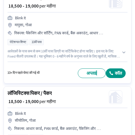
₹ 18,500 - 19,000
per महीना
Blink It
मापुसा, गोआ
स्किल्स
:
पैकेजिंग और सॉर्टिंग, PAN कार्ड, बैंक अकाउंट, आधार कार्ड
रोटेशनल शिफ्ट
10वीं पास
आवेदकों के पास कम से कम 10वीं पास डिग्री या सर्टिफिकेट होना चाहिए। इस पद के लिए
Fixed सैलरी उपलब्ध है। यह भूमिका 0 - 6 महीने वर्ष के अनुभव वाले के लिए खुली है, मासिक
वेतन ₹19000 रहेगा। इस भूमिका के लिए उम्मीदवार के पास पैकेजिंग और सॉर्टिंग होना अनिवार्य
है। यह एक फुल टाइम भूमिका है, जिसमें रोटेशनल शिफ्ट और 6 days working प्रति सप्ताह
है। इस पद के लिए आवश्यक दस्तावेज़ जैसे PAN कार्ड, आधार कार्ड, बैंक अकाउंट का होना
अप्लाई
कॉल
10+ दिन पहले पोस्ट की गई थी
अनिवार्य है।
लॉजिस्टिक्स पिकर / पैकर
₹ 18,500 - 19,000
per महीना
Blink It
सीयोलिम, गोआ
स्किल्स
:
आधार कार्ड, PAN कार्ड, बैंक अकाउंट, पैकेजिंग और सॉर्टिंग