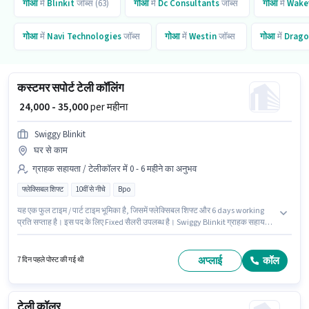
गोआ
में
Blinkit
जॉब्स (63)
गोआ
में
Dc Consultants
जॉब्स
गोआ
में
Wakef
गोआ
में
Navi Technologies
जॉब्स
गोआ
में
Westin
जॉब्स
गोआ
में
Drago
कस्टमर सपोर्ट टेली कॉलिंग
₹ 24,000 - 35,000
per महीना
Swiggy Blinkit
घर से काम
ग्राहक सहायता / टेलीकॉलर में 0 - 6 महीने का अनुभव
फ्लेक्सिबल शिफ्ट
10वीं से नीचे
Bpo
यह एक फुल टाइम / पार्ट टाइम भूमिका है, जिसमें फ्लेक्सिबल शिफ्ट और 6 days working
प्रति सप्ताह है। इस पद के लिए Fixed सैलरी उपलब्ध है। Swiggy Blinkit ग्राहक सहायता
/ टेलीकॉलर श्रेणी में टेली कॉलिंग पद के लिए सक्रिय रूप से हायर कर रहा है। इंश्योरेंस पद
और कंपनी की नीतियों के अनुसार दिए जा सकते हैं। यह वैकेंसी मापुसा, गोआ में है। 10वीं से
नीचे योग्यता वाले उम्मीदवार इस भूमिका के लिए उपयुक्त हैं।
अप्लाई
कॉल
7 दिन पहले पोस्ट की गई थी
टेली कॉलर