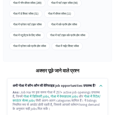
गोआ में नॉन वॉयस जॉब्स (249)
गोआ में पार्ट टाइम जॉब्स (94)
गोआ में डे शिफ़्ट जॉब्स (51)
गोआ में वॉयस जॉब्स (11)
गोआ में फ्रेशर पार्ट टाइम जॉब्स
गोआ में वर्क फ्रॉम होम जॉब्स
गोआ में स्टूडेंट्स के लिए जॉब्स
गोआ में पार्ट टाइम वर्क फ्रॉम होम जॉब्स
गोआ में फ्रेशर वर्क फ्रॉम होम जॉब्स
गोआ में नाईट शिफ़्ट जॉब्स
अक्सर पूछे जाने वाले प्रश्न
अभी गोआ में कौन-कौन सी वेरिफाइड job opportunities उपलब्ध हैं?
Ans:
Job Hai पर इस समय गोआ में 257+ active job openings उपलब्ध
हैं, जिनमें
गोआ में डिलिवरी jobs
,
गोआ में वेयरहाउस jobs
और
गोआ में रिटेल/
काउंटर सेल्स jobs
जैसी अलग-अलग categories शामिल हैं। ये listings
नियमित रूप से अपडेट होती रहती हैं, जिससे आपको वर्तमान hiring demand
के अनुसार सही jobs मिल सकें।