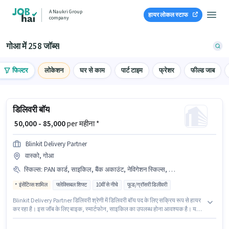
A Naukri Group
हायर लोकल स्टाफ
company
गोआ में 258 जॉब्स
फिल्टर
लोकेशन
घर से काम
पार्ट टाइम
फ्रेशर
फील्ड जाब
डिलिवरी बॉय
₹ 50,000 - 85,000
per महीना *
Blinkit Delivery Partner
वास्को, गोआ
स्किल्स
:
PAN कार्ड, साइकिल, बैंक अकाउंट, नेविगेशन स्किल्स, आधार कार्ड, स्मार्टफोन, बाइक
इंसेंटिव्स शामिल
फ्लेक्सिबल शिफ्ट
10वीं से नीचे
फूड/ग्रॉसरी डिलीवरी
Blinkit Delivery Partner डिलिवरी श्रेणी में डिलिवरी बॉय पद के लिए सक्रिय रूप से हायर
कर रहा है। इस जॉब के लिए बाइक, स्मार्टफोन, साइकिल का उपलब्ध होना आवश्यक है। यह
वैकेंसी वास्को, गोआ में है। इस भूमिका के लिए उम्मीदवार के पास नेविगेशन स्किल्स होना
अनिवार्य है। 10वीं से नीचे योग्यता वाले उम्मीदवार इस भूमिका के लिए उपयुक्त हैं। PF, मेडिकल