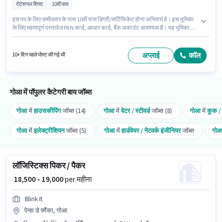
रोटेशनल शिफ्ट
10वीं पास
इस पद के लिए उम्मीदवार के पास 10वीं पास डिग्री/सर्टिफिकेट होना अनिवार्य है। इस भूमिका
के लिए महत्वपूर्ण दस्तावेज़ PAN कार्ड, आधार कार्ड, बैंक अकाउंट आवश्यक हैं। यह भूमिका
फुल टाइम की है, रोटेशनल शिफ्ट के साथ और 6 days working प्रति सप्ताह है। इस
भूमिका के लिए आवेदक के पास पैकेजिंग और सॉर्टिंग जैसी स्किल्स होनी चाहिए। यह नौकरी
सीयोलिम, गोआ में स्थित है। इस पद के लिए Fixed सैलरी उपलब्ध है।
अप्लाई
कॉल
10+ दिन पहले पोस्ट की गई थी
गोआ में पॉपुलर कैटेगरी बाय जॉब्स
गोआ
में
हाउसकीपिंग
जॉब्स (14)
गोआ
में
वेटर / स्टीवर्ड
जॉब्स (8)
गोआ
में
कुक / 
गोआ
में
इलेक्ट्रीशियन
जॉब्स (5)
गोआ
में
हार्डवेयर / नेटवर्क इंजीनियर
जॉब्स
गो
लॉजिस्टिक्स पिकर / पैकर
₹ 18,500 - 19,000
per महीना
Blink It
पेन्हा डे फ़्रैंका, गोआ