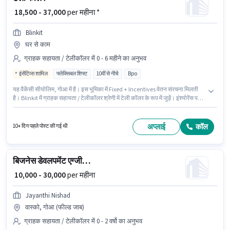
₹ 18,500 - 37,000
per महीना *
Blinkit
घर से काम
ग्राहक सहायता / टेलीकॉलर में 0 - 6 महीने का अनुभव
इंसेंटिव्स शामिल
फ्लेक्सिबल शिफ्ट
10वीं से नीचे
Bpo
यह वैकेंसी सीयोलिम, गोआ में है। इस भूमिका में Fixed + Incentives वेतन संरचना मिलती
है। Blinkit में ग्राहक सहायता / टेलीकॉलर श्रेणी में टेली कॉलर के रूप में जुड़ें। इंश्योरेंस पद
और कंपनी की नीतियों के अनुसार दिए जा सकते हैं। 10वीं से नीचे योग्यता वाले उम्मीदवार इस
भूमिका के लिए उपयुक्त हैं। यह भूमिका फुल टाइम / पार्ट टाइम की है, फ्लेक्सिबल शिफ्ट के
साथ और 6 days working प्रति सप्ताह है।
अप्लाई
कॉल
10+ दिन पहले पोस्ट की गई थी
बिजनेस डेवलपमेंट एग्जीक्यूटिव
₹ 10,000 - 30,000
per महीना
Jayanthi Nishad
वास्को, गोआ (फील्ड जाब)
ग्राहक सहायता / टेलीकॉलर में 0 - 2 वर्षो का अनुभव