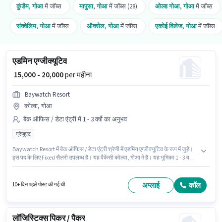
कुंडैम
,
गोआ
में जॉब्स
मापुसा
,
गोआ
में जॉब्स (28)
ओल्ड गोआ
,
गोआ
में जॉब्स
संक्वेलिम
,
गोआ
में जॉब्स
ऑक्सेल
,
गोआ
में जॉब्स
एकोई विलेज
,
गोआ
में जॉब्स
एडमिन एग्जीक्यूटिव
₹ 15,000 - 20,000
per महीना
Baywatch Resort
कोल्वा, गोआ
बैक ऑफिस / डेटा एंट्री में 1 - 3 वर्षो का अनुभव
ग्रेजुएट
Baywatch Resort में बैक ऑफिस / डेटा एंट्री श्रेणी में एडमिन एग्जीक्यूटिव के रूप में जुड़ें।
इस पद के लिए Fixed सैलरी उपलब्ध है। यह वैकेंसी कोल्वा, गोआ में है। यह भूमिका 1 - 3 वर्षो
वर्ष के अनुभव वाले के लिए खुली है, मासिक वेतन ₹20000 रहेगा। इस पद के लिए उम्मीदवार के
पास ग्रेजुएट डिग्री/सर्टिफिकेट होना अनिवार्य है।
अप्लाई
कॉल
10+ दिन पहले पोस्ट की गई थी
लॉजिस्टिक्स पिकर / पैकर