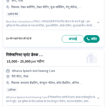
बागा, गोआ
स्किल्स
:
टेबल क्लीनिंग, टेबल सेटिंग, फूड सर्विसिंग, मेनू नॉलेज, बारटेंडिंग, फूड हाईजीन/ सेफ्टी, ऑर्डर टेकिंग
10वीं से नीचे
Blue Star Consultancy में वेटर / स्टीवर्ड श्रेणी में रेस्टोरेंट कैप्टन के रूप में जुड़ें। इस
भूमिका के लिए आवेदक के पास बारटेंडिंग, फूड सर्विसिंग, ऑर्डर टेकिंग, फूड हाईजीन/ सेफ्टी,
मेनू नॉलेज, टेबल सेटिंग, टेबल क्लीनिंग जैसी स्किल्स होनी चाहिए। यह नौकरी बागा, गोआ में
स्थित है। इस भूमिका में Fixed वेतन संरचना मिलती है। यह पद 0 - 6+ वर्षो वर्ष के अनुभव वाले
के लिए उपयुक्त है। आप प्रति माह ₹25000 तक कमा सकते हैं। मील, अकॉमोडेशन पद और
अप्लाई
कॉल
10+ दिन पहले पोस्ट की गई थी
कंपनी की नीतियों के अनुसार दिए जा सकते हैं।
रिसेप्शनिस्ट फ्रंट डेस्क एग्जीक्यूटिव
₹ 15,000 - 25,000
per महीना
Atharva Speech And Hearing Care
पैटो सेंटर, गोआ
स्किल्स
:
कस्टमर हैंडलिंग, कंप्यूटर नॉलेज, कॉल हैंडलिंग, ऑर्गनाइजिंग & शेड्यूलिंग
12वीं पास
Atharva Speech And Hearing Care में रिसेप्शनिस्ट श्रेणी में फ्रंट डेस्क एग्जीक्यूटिव के
रूप में जुड़ें। इस भूमिका के लिए आवेदक के पास कंप्यूटर नॉलेज, कस्टमर हैंडलिंग, कॉल
हैंडलिंग, ऑर्गनाइजिंग & शेड्यूलिंग जैसी स्किल्स होनी चाहिए। यह भूमिका 1 - 2 वर्षो वर्ष के