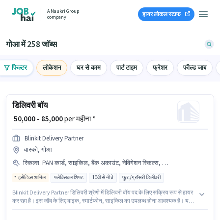
A Naukri Group
हायर लोकल स्टाफ
company
गोआ में 258 जॉब्स
फिल्टर
लोकेशन
घर से काम
पार्ट टाइम
फ्रेशर
फील्ड जाब
डिलिवरी बॉय
₹ 50,000 - 85,000
per महीना *
Blinkit Delivery Partner
वास्को, गोआ
स्किल्स
:
PAN कार्ड, साइकिल, बैंक अकाउंट, नेविगेशन स्किल्स, आधार कार्ड, स्मार्टफोन, बाइक
इंसेंटिव्स शामिल
फ्लेक्सिबल शिफ्ट
10वीं से नीचे
फूड/ग्रॉसरी डिलीवरी
Blinkit Delivery Partner डिलिवरी श्रेणी में डिलिवरी बॉय पद के लिए सक्रिय रूप से हायर
कर रहा है। इस जॉब के लिए बाइक, स्मार्टफोन, साइकिल का उपलब्ध होना आवश्यक है। यह
वैकेंसी वास्को, गोआ में है। इस भूमिका के लिए उम्मीदवार के पास नेविगेशन स्किल्स होना
अनिवार्य है। 10वीं से नीचे योग्यता वाले उम्मीदवार इस भूमिका के लिए उपयुक्त हैं। PF, मेडिकल