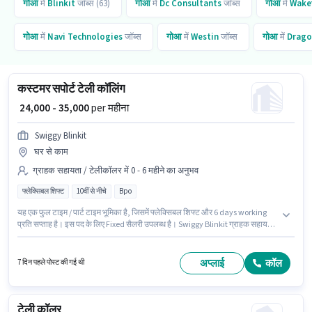
गोआ
में
Blinkit
जॉब्स (63)
गोआ
में
Dc Consultants
जॉब्स
गोआ
में
Wakef
गोआ
में
Navi Technologies
जॉब्स
गोआ
में
Westin
जॉब्स
गोआ
में
Drago
कस्टमर सपोर्ट टेली कॉलिंग
₹ 24,000 - 35,000
per महीना
Swiggy Blinkit
घर से काम
ग्राहक सहायता / टेलीकॉलर में 0 - 6 महीने का अनुभव
फ्लेक्सिबल शिफ्ट
10वीं से नीचे
Bpo
यह एक फुल टाइम / पार्ट टाइम भूमिका है, जिसमें फ्लेक्सिबल शिफ्ट और 6 days working
प्रति सप्ताह है। इस पद के लिए Fixed सैलरी उपलब्ध है। Swiggy Blinkit ग्राहक सहायता
/ टेलीकॉलर श्रेणी में टेली कॉलिंग पद के लिए सक्रिय रूप से हायर कर रहा है। इंश्योरेंस पद
और कंपनी की नीतियों के अनुसार दिए जा सकते हैं। यह वैकेंसी मापुसा, गोआ में है। 10वीं से
नीचे योग्यता वाले उम्मीदवार इस भूमिका के लिए उपयुक्त हैं।
अप्लाई
कॉल
7 दिन पहले पोस्ट की गई थी
टेली कॉलर