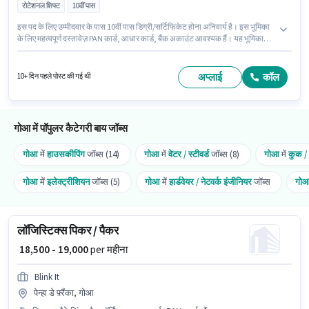
रोटेशनल शिफ्ट
10वीं पास
इस पद के लिए उम्मीदवार के पास 10वीं पास डिग्री/सर्टिफिकेट होना अनिवार्य है। इस भूमिका
के लिए महत्वपूर्ण दस्तावेज़ PAN कार्ड, आधार कार्ड, बैंक अकाउंट आवश्यक हैं। यह भूमिका
फुल टाइम की है, रोटेशनल शिफ्ट के साथ और 6 days working प्रति सप्ताह है। इस
भूमिका के लिए आवेदक के पास पैकेजिंग और सॉर्टिंग जैसी स्किल्स होनी चाहिए। यह नौकरी
सीयोलिम, गोआ में स्थित है। इस पद के लिए Fixed सैलरी उपलब्ध है।
अप्लाई
कॉल
10+ दिन पहले पोस्ट की गई थी
गोआ में पॉपुलर कैटेगरी बाय जॉब्स
गोआ
में
हाउसकीपिंग
जॉब्स (14)
गोआ
में
वेटर / स्टीवर्ड
जॉब्स (8)
गोआ
में
कुक / 
गोआ
में
इलेक्ट्रीशियन
जॉब्स (5)
गोआ
में
हार्डवेयर / नेटवर्क इंजीनियर
जॉब्स
गो
लॉजिस्टिक्स पिकर / पैकर
₹ 18,500 - 19,000
per महीना
Blink It
पेन्हा डे फ़्रैंका, गोआ