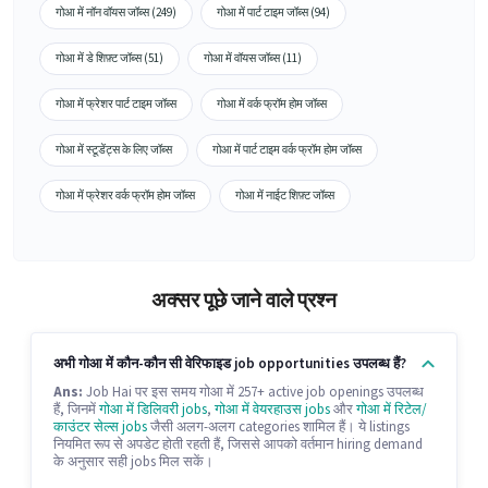
गोआ में नॉन वॉयस जॉब्स (249)
गोआ में पार्ट टाइम जॉब्स (94)
गोआ में डे शिफ़्ट जॉब्स (51)
गोआ में वॉयस जॉब्स (11)
गोआ में फ्रेशर पार्ट टाइम जॉब्स
गोआ में वर्क फ्रॉम होम जॉब्स
गोआ में स्टूडेंट्स के लिए जॉब्स
गोआ में पार्ट टाइम वर्क फ्रॉम होम जॉब्स
गोआ में फ्रेशर वर्क फ्रॉम होम जॉब्स
गोआ में नाईट शिफ़्ट जॉब्स
अक्सर पूछे जाने वाले प्रश्न
अभी गोआ में कौन-कौन सी वेरिफाइड job opportunities उपलब्ध हैं?
Ans:
Job Hai पर इस समय गोआ में 257+ active job openings उपलब्ध
हैं, जिनमें
गोआ में डिलिवरी jobs
,
गोआ में वेयरहाउस jobs
और
गोआ में रिटेल/
काउंटर सेल्स jobs
जैसी अलग-अलग categories शामिल हैं। ये listings
नियमित रूप से अपडेट होती रहती हैं, जिससे आपको वर्तमान hiring demand
के अनुसार सही jobs मिल सकें।