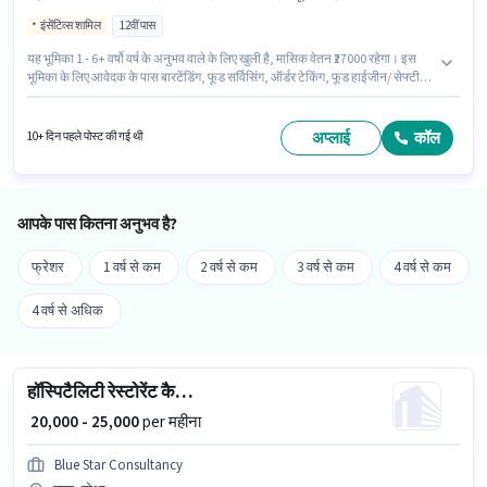
इंसेंटिव्स शामिल
12वीं पास
यह भूमिका 1 - 6+ वर्षो वर्ष के अनुभव वाले के लिए खुली है, मासिक वेतन ₹27000 रहेगा। इस
भूमिका के लिए आवेदक के पास बारटेंडिंग, फूड सर्विसिंग, ऑर्डर टेकिंग, फूड हाईजीन/ सेफ्टी,
मेनू नॉलेज, टेबल सेटिंग, टेबल क्लीनिंग जैसी स्किल्स होनी चाहिए। इस पद के लिए उम्मीदवार
के पास 12वीं पास डिग्री/सर्टिफिकेट होना अनिवार्य है। इस भूमिका के साथ अतिरिक्त लाभ
जैसे मील, इंश्योरेंस, PF, अकॉमोडेशन, मेडिकल बेनिफिट्स भी मिलेंगे। यह नौकरी असगाओ,
अप्लाई
कॉल
10+ दिन पहले पोस्ट की गई थी
गोआ में स्थित है। इस भूमिका में Fixed + Incentives वेतन संरचना मिलती है।
आपके पास कितना अनुभव है?
फ्रेशर
1 वर्ष से कम
2 वर्ष से कम
3 वर्ष से कम
4 वर्ष से कम
4 वर्ष से अधिक
हॉस्पिटैलिटी रेस्टोरेंट कैप्टन
₹ 20,000 - 25,000
per महीना
Blue Star Consultancy