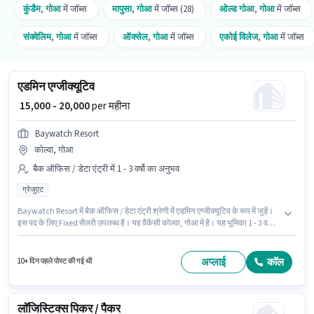
कुंडैम
,
गोआ
में जॉब्स
मापुसा
,
गोआ
में जॉब्स (28)
ओल्ड गोआ
,
गोआ
में जॉब्स
संक्वेलिम
,
गोआ
में जॉब्स
ऑक्सेल
,
गोआ
में जॉब्स
एकोई विलेज
,
गोआ
में जॉब्स
एडमिन एग्जीक्यूटिव
₹ 15,000 - 20,000
per महीना
Baywatch Resort
कोल्वा, गोआ
बैक ऑफिस / डेटा एंट्री में 1 - 3 वर्षो का अनुभव
ग्रेजुएट
Baywatch Resort में बैक ऑफिस / डेटा एंट्री श्रेणी में एडमिन एग्जीक्यूटिव के रूप में जुड़ें।
इस पद के लिए Fixed सैलरी उपलब्ध है। यह वैकेंसी कोल्वा, गोआ में है। यह भूमिका 1 - 3 वर्षो
वर्ष के अनुभव वाले के लिए खुली है, मासिक वेतन ₹20000 रहेगा। इस पद के लिए उम्मीदवार के
पास ग्रेजुएट डिग्री/सर्टिफिकेट होना अनिवार्य है।
अप्लाई
कॉल
10+ दिन पहले पोस्ट की गई थी
लॉजिस्टिक्स पिकर / पैकर