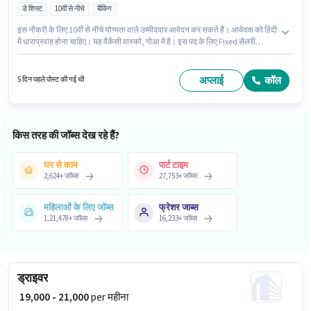
डे शिफ्ट
10वीं से नीचे
बैंकिंग
इस नौकरी के लिए 10वीं से नीचे योग्यता वाले उम्मीदवार आवेदन कर सकते हैं। आवेदक को हिंदी
में धाराप्रवाह होना चाहिए। यह वैकेंसी वास्को, गोआ में है। इस पद के लिए Fixed सैलरी
उपलब्ध है। यह पद 0 - 2 वर्षो वर्ष के अनुभव वाले के लिए उपयुक्त है। आप प्रति माह ₹30000
तक कमा सकते हैं। यह भूमिका पार्ट टाइम की है, डे शिफ्ट के साथ और 5 days working
प्रति सप्ताह है।
अप्लाई
कॉल
5 दिन पहले पोस्ट की गई थी
किस तरह की जॉब्स देख रहे हैं?
घर से काम
पार्ट टाइम
2,624
+
जॉब्स
27,753
+
जॉब्स
महिलाओं के लिए जॉब्स
फ्रेशर जाब्स
1,21,478
+
जॉब्स
16,233
+
जॉब्स
ड्राइवर
₹ 19,000 - 21,000
per महीना