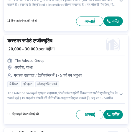
सकते हैं। इस पद के लिए Fixed + Incentives सैलरी उपलब्ध है। यह नौकरी मोरजिम, गोआ
में स्थित है। Talentvision में रिसेप्शनिस्ट श्रेणी में फ्रंट डेस्क एग्जीक्यूटिव के रूप में जुड़ें।
आवेदकों के पास कम से कम ग्रेजुएट डिग्री या सर्टिफिकेट होना चाहिए।
अप्लाई
कॉल
11 दिन पहले पोस्ट की गई थी
कस्टमर सपोर्ट एग्जीक्यूटिव
₹ 20,000 - 30,000
per महीना
The Adecco Group
अरपोरा, गोआ
ग्राहक सहायता / टेलीकॉलर में 1 - 5 वर्षो का अनुभव
डे शिफ्ट
ग्रेजुएट
लोन/क्रेडिट कार्ड
The Adecco Group में ग्राहक सहायता / टेलीकॉलर श्रेणी में कस्टमर सपोर्ट एग्जीक्यूटिव के
रूप में जुड़ें। PF पद और कंपनी की नीतियों के अनुसार दिए जा सकते हैं। यह पद 1 - 5 वर्षो वर्ष
के अनुभव वाले के लिए उपयुक्त है। आप प्रति माह ₹30000 तक कमा सकते हैं। इस पद के लिए
Fixed सैलरी उपलब्ध है। यह वैकेंसी अरपोरा, गोआ में है। आवेदकों के पास कम से कम ग्रेजुएट
डिग्री या सर्टिफिकेट होना चाहिए।
अप्लाई
कॉल
10+ दिन पहले पोस्ट की गई थी