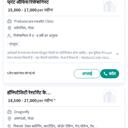
फ्रंट ऑफिस रिसेप्शनिस्ट
₹ 15,000 - 17,000
per महीना
Prabasvcare Health Clinic
दवोरलिम, गोआ
रिसेप्शनिस्ट में 0 - 6 वर्षो का अनुभव
ग्रेजुएट
आवेदकों के पास कम से कम ग्रेजुएट डिग्री या सर्टिफिकेट होना चाहिए। इस भूमिका में Fixed
वेतन संरचना मिलती है। यह नौकरी दवोरलिम, गोआ में स्थित है। PRABASVCARE HEALTH
CLINIC PRIVATE LIMITED में रिसेप्शनिस्ट श्रेणी में फ्रंट ऑफिस रिसेप्शनिस्ट के रूप में
जुड़ें। यह भूमिका 0 - 6 वर्षो वर्ष के अनुभव वाले के लिए खुली है, मासिक वेतन ₹17000 रहेगा।
अप्लाई
कॉल
5 दिन पहले पोस्ट की गई थी
हॉस्पिटैलिटी रेस्टोरेंट कैप्टन
₹ 18,500 - 27,000
per महीना *
Dragonfly
असगाओ, गोआ
स्किल्स
:
टेबल क्लीनिंग, बारटेंडिंग, ऑर्डर टेकिंग, मेनू नॉलेज, टेबल सेटिंग, फूड सर्विसिंग, फूड हाईजीन/ सेफ्टी