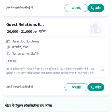
अनुभव वाले के लिए खुली है, मासिक वेतन ₹25000 रहेगा। इस भूमिका में Fixed वेतन संरचना
मिलती है। यह नौकरी पैटो सेंटर, गोआ में स्थित है। इस पद के लिए उम्मीदवार के पास 12वीं
अप्लाई
कॉल
10+ दिन पहले पोस्ट की गई थी
पास डिग्री/सर्टिफिकेट होना अनिवार्य है।
Guest Relations Executive
₹ 20,000 - 21,000
per महीना
Array Job Solutions
वागातोर, गोआ
स्किल्स
:
कस्टमर हैंडलिंग
12वीं पास
यह नौकरी वागातोर, गोआ में स्थित है। इस भूमिका में Fixed वेतन संरचना मिलती है। यह
भूमिका 6 - 36 महीने वर्ष के अनुभव वाले के लिए खुली है, मासिक वेतन ₹21000 रहेगा। इस
भूमिका के साथ अतिरिक्त लाभ जैसे मील, PF, मेडिकल बेनिफिट्स भी मिलेंगे। Array Job
Solutions रिसेप्शनिस्ट श्रेणी में Guest Relations Executive पद के लिए सक्रिय रूप से
हायर कर रहा है। इस भूमिका के लिए आवेदक के पास कस्टमर हैंडलिंग जैसी स्किल्स होनी
अप्लाई
कॉल
10+ दिन पहले पोस्ट की गई थी
चाहिए।
गोआ में पॉपुलर लोकलिटीज़ बाय जॉब्स