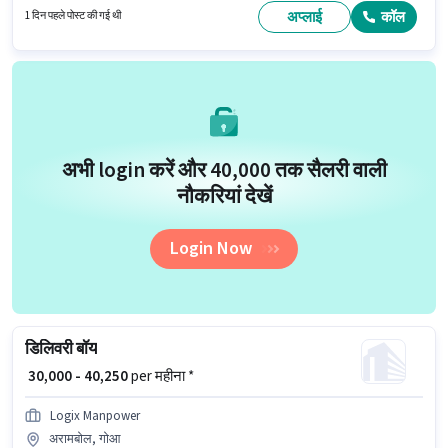
बेनिफिट्स पद और कंपनी की नीतियों के अनुसार दिए जा सकते हैं।
अप्लाई
कॉल
1 दिन पहले पोस्ट की गई थी
अभी login करें और ₹40,000 तक सैलरी वाली
नौकरियां देखें
Login Now
डिलिवरी बॉय
₹ 30,000 - 40,250
per महीना *
Logix Manpower
अरामबोल, गोआ