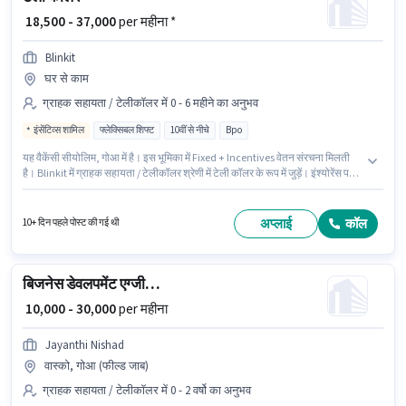
₹ 18,500 - 37,000
per महीना *
Blinkit
घर से काम
ग्राहक सहायता / टेलीकॉलर में 0 - 6 महीने का अनुभव
इंसेंटिव्स शामिल
फ्लेक्सिबल शिफ्ट
10वीं से नीचे
Bpo
यह वैकेंसी सीयोलिम, गोआ में है। इस भूमिका में Fixed + Incentives वेतन संरचना मिलती
है। Blinkit में ग्राहक सहायता / टेलीकॉलर श्रेणी में टेली कॉलर के रूप में जुड़ें। इंश्योरेंस पद
और कंपनी की नीतियों के अनुसार दिए जा सकते हैं। 10वीं से नीचे योग्यता वाले उम्मीदवार इस
भूमिका के लिए उपयुक्त हैं। यह भूमिका फुल टाइम / पार्ट टाइम की है, फ्लेक्सिबल शिफ्ट के
साथ और 6 days working प्रति सप्ताह है।
अप्लाई
कॉल
10+ दिन पहले पोस्ट की गई थी
बिजनेस डेवलपमेंट एग्जीक्यूटिव
₹ 10,000 - 30,000
per महीना
Jayanthi Nishad
वास्को, गोआ (फील्ड जाब)
ग्राहक सहायता / टेलीकॉलर में 0 - 2 वर्षो का अनुभव