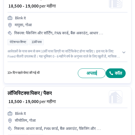
₹ 18,500 - 19,000
per महीना
Blink It
मापुसा, गोआ
स्किल्स
:
पैकेजिंग और सॉर्टिंग, PAN कार्ड, बैंक अकाउंट, आधार कार्ड
रोटेशनल शिफ्ट
10वीं पास
आवेदकों के पास कम से कम 10वीं पास डिग्री या सर्टिफिकेट होना चाहिए। इस पद के लिए
Fixed सैलरी उपलब्ध है। यह भूमिका 0 - 6 महीने वर्ष के अनुभव वाले के लिए खुली है, मासिक
वेतन ₹19000 रहेगा। इस भूमिका के लिए उम्मीदवार के पास पैकेजिंग और सॉर्टिंग होना अनिवार्य
है। यह एक फुल टाइम भूमिका है, जिसमें रोटेशनल शिफ्ट और 6 days working प्रति सप्ताह
है। इस पद के लिए आवश्यक दस्तावेज़ जैसे PAN कार्ड, आधार कार्ड, बैंक अकाउंट का होना
अप्लाई
कॉल
10+ दिन पहले पोस्ट की गई थी
अनिवार्य है।
लॉजिस्टिक्स पिकर / पैकर
₹ 18,500 - 19,000
per महीना
Blink It
सीयोलिम, गोआ
स्किल्स
:
आधार कार्ड, PAN कार्ड, बैंक अकाउंट, पैकेजिंग और सॉर्टिंग