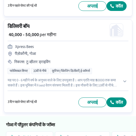
स्थित है। इस पद के लिए आवश्यक दस्तावेज़ जैसे PAN कार्ड, आधार कार्ड, बैंक अकाउंट का
अप्लाई
कॉल
3 दिन पहले पोस्ट की गई थी
होना अनिवार्य है।
डिलिवरी बॉय
₹ 40,000 - 50,000
per महीना
Xpress Bees
पैंज़ोर्कोनी, गोआ
स्किल्स
:
टू-व्हीलर ड्राइविंग
फ्लेक्सिबल शिफ्ट
10वीं से नीचे
कूरियर/पैकेजिंग डिलीवरी,ई-कॉमर्स
यह पद 0 - 6 महीने वर्ष के अनुभव वाले के लिए उपयुक्त है। आप प्रति माह ₹50000 तक कमा
सकते हैं। इस भूमिका में Fixed वेतन संरचना मिलती है। इस नौकरी के लिए 10वीं से नीचे
योग्यता वाले उम्मीदवार आवेदन कर सकते हैं। इंश्योरेंस पद और कंपनी की नीतियों के अनुसार
दिए जा सकते हैं। यह एक फुल टाइम भूमिका है, जिसमें फ्लेक्सिबल शिफ्ट और 6 days
working प्रति सप्ताह है। इस भूमिका के लिए आवेदक के पास टू-व्हीलर ड्राइविंग जैसी
अप्लाई
कॉल
3 दिन पहले पोस्ट की गई थी
स्किल्स होनी चाहिए।
गोआ में पॉपुलर कंपनियों के जॉब्स