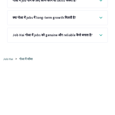
गोआ में job पाने के लिए कौन-कौन सी skills जरूरी हैं?
क्या गोआ में jobs में long-term growth मिलती है?
Job Hai गोआ में jobs को genuine और reliable कैसे बनाता है?
>
Job Hai
गोआ में जॉब्स