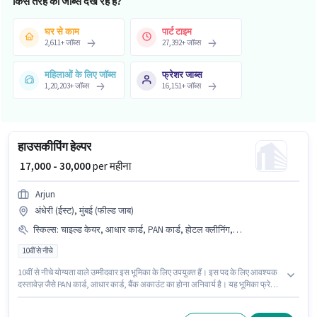
किस तरह की जॉब्स देख रहे हैं?
घर से काम
पार्ट टाइम
2,611
+
जॉब्स
27,392
+
जॉब्स
महिलाओं के लिए जॉब्स
फ्रेशर जाब्स
1,20,203
+
जॉब्स
16,151
+
जॉब्स
हाउसकीपिंग हेल्पर
₹ 17,000 - 30,000
per महीना
Arjun
अंधेरी (ईस्ट), मुंबई (फील्ड जाब)
स्किल्स
:
चाइल्ड केयर, आधार कार्ड, PAN कार्ड, होटल क्लीनिंग, किचन क्लीनिंग, स्कूल क्लीनिंग, हॉस्पिटल क्लीनिंग, टी/कॉफी मेकिंग, बैंक अकाउंट, टॉयलेट क्लीनिंग, कुकिंग, हाउस क्लीनिंग, रेस्तरां क्लीनिंग
10वीं से नीचे
10वीं से नीचे योग्यता वाले उम्मीदवार इस भूमिका के लिए उपयुक्त हैं। इस पद के लिए आवश्यक
दस्तावेज़ जैसे PAN कार्ड, आधार कार्ड, बैंक अकाउंट का होना अनिवार्य है। यह भूमिका फ्रेशर
के लिए खुली है, मासिक वेतन ₹30000 रहेगा। इस भूमिका में Fixed वेतन संरचना मिलती है। यह
वैकेंसी अंधेरी (ईस्ट), मुंबई में है। इस भूमिका के साथ अतिरिक्त लाभ जैसे मील, इंश्योरेंस, PF,