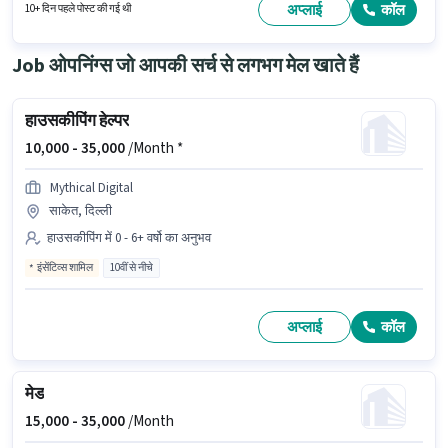
मेडिकल बेनिफिट्स भी मिलेंगे।
अप्लाई
कॉल
10+ दिन पहले पोस्ट की गई थी
Job ओपनिंग्स जो आपकी सर्च से लगभग मेल खाते हैं
हाउसकीपिंग हेल्पर
10,000 -
35,000
/Month *
Mythical Digital
साकेत, दिल्ली
हाउसकीपिंग में 0 - 6+ वर्षो का अनुभव
इंसेंटिव्स शामिल
10वीं से नीचे
अप्लाई
कॉल
मेड
15,000 -
35,000
/Month