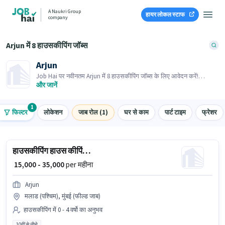
A Naukri Group
हायर लोकल स्टाफ
company
Arjun में 8 हाउसकीपिंग जॉब्स
Arjun
Job Hai पर नवीनतम Arjun में 8 हाउसकीपिंग जॉब्स के लिए आवेदन करें!
भर्तीकर्ता के पास आपके क्षेत्र में तत्काल रिक्तियां हैं।
और जानें
1
फिल्टर
लोकेशन
जाब रोल (1)
घर से काम
पार्ट टाइम
फ्रेशर
हाउसकीपिंग हाउस कीपिंग स्टाफ
₹ 15,000 - 35,000
per महीना
Arjun
मलाड (पश्चिम), मुंबई (फील्ड जाब)
हाउसकीपिंग में 0 - 4 वर्षो का अनुभव
10वीं से नीचे