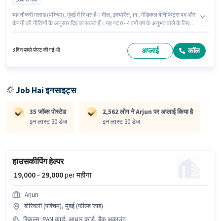
यह नौकरी मलाड (पश्चिम), मुंबई में स्थित है। मील, इंश्योरेंस, PF, मेडिकल बेनिफिट्स पद और
कंपनी की नीतियों के अनुसार दिए जा सकते हैं। यह पद 0 - 4 वर्षो वर्ष के अनुभव वाले के लिए
उपयुक्त है। आप प्रति माह ₹35000 तक कमा सकते हैं। इस पद के लिए Fixed सैलरी उपलब्ध
है। 10वीं से नीचे योग्यता वाले उम्मीदवार इस भूमिका के लिए उपयुक्त हैं। Arjun में
हाउसकीपिंग श्रेणी में हाउस कीपिंग स्टाफ के रूप में जुड़ें।
अप्लाई
कॉल
3 दिन पहले पोस्ट की गई थी
Job Hai इनसाइट्स
35 जॉब्स पोस्टेड
2,562 लोग ने Arjun पर अप्लाई किया है
इन लास्ट 30 डेज
इन लास्ट 30 डेज
हाउसकीपिंग हेल्पर
₹ 19,000 - 29,000
per महीना
Arjun
बोरिवली (पश्चिम), मुंबई (फील्ड जाब)
स्किल्स
:
PAN कार्ड, आधार कार्ड, बैंक अकाउंट