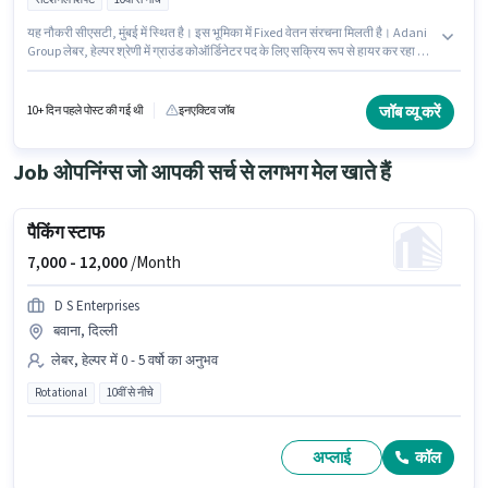
यह नौकरी सीएसटी, मुंबई में स्थित है। इस भूमिका में Fixed वेतन संरचना मिलती है। Adani
Group लेबर, हेल्पर श्रेणी में ग्राउंड कोऑर्डिनेटर पद के लिए सक्रिय रूप से हायर कर रहा है।
इस भूमिका के साथ अतिरिक्त लाभ जैसे कैब, मील, इंश्योरेंस, PF, अकॉमोडेशन, मेडिकल
बेनिफिट्स भी मिलेंगे। यह भूमिका फुल टाइम की है, रोटेशनल शिफ्ट के साथ और 6 days
working प्रति सप्ताह है। यह पद 0 - 6 महीने वर्ष के अनुभव वाले के लिए उपयुक्त है। आप
जॉब व्यू करें
10+ दिन पहले पोस्ट की गई थी
इनएक्टिव जॉब
प्रति माह ₹50000 तक कमा सकते हैं।
Job ओपनिंग्स जो आपकी सर्च से लगभग मेल खाते हैं
पैकिंग स्टाफ
7,000 -
12,000
/Month
D S Enterprises
बवाना, दिल्ली
लेबर, हेल्पर में 0 - 5 वर्षो का अनुभव
Rotational
10वीं से नीचे
अप्लाई
कॉल