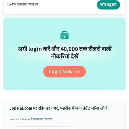
भूमिका के लिए उपयुक्त हैं।
जॉब व्यू करें
10+ दिन पहले पोस्ट की गई थी
अभी login करें और ₹40,000 तक सैलरी वाली
नौकरियां देखें
Login Now
JobHai.com पर रविनडर नगर, पडरौना में अकाउंटेंट जॉब्स खोजें
Ravindra Nagar में जॉब्स बाय कैटेगरी