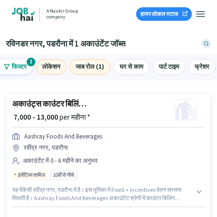
A Naukri Group
हायर लोकल स्टाफ
company
रविनडर नगर, पडरौना में 1 अकाउंटेंट जॉब्स
1
फिल्टर
लोकेशन
जाब रोल (1)
घर से काम
पार्ट टाइम
फ्रेशर
अकाउंट्स काउंटर बिलिंग एग्जीक्यूटिव
₹ 7,000 - 13,000
per महीना *
Aashray Foods And Beverages
रवींद्र नगर, पडरौना
अकाउंटेंट में 0 - 6 महीने का अनुभव
इंसेंटिव्स शामिल
10वीं से नीचे
यह वैकेंसी रवींद्र नगर, पडरौना में है। इस भूमिका में Fixed + Incentives वेतन संरचना
मिलती है। Aashray Foods And Beverages अकाउंटेंट श्रेणी में काउंटर बिलिंग
एग्जीक्यूटिव पद के लिए सक्रिय रूप से हायर कर रहा है। यह भूमिका 0 - 6 महीने वर्ष के अनुभव
वाले के लिए खुली है, मासिक वेतन ₹13000 रहेगा। 10वीं से नीचे योग्यता वाले उम्मीदवार इस