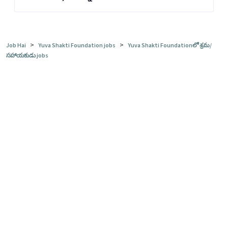
>
>
Job Hai
Yuva Shakti Foundation jobs
Yuva Shakti Foundationలో శ్రమ/
సహాయకుడు jobs