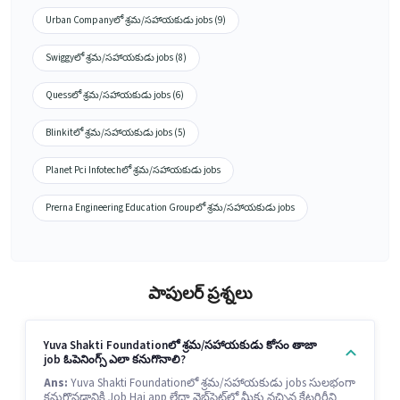
Urban Companyలో శ్రమ/సహాయకుడు jobs (9)
Swiggyలో శ్రమ/సహాయకుడు jobs (8)
Quessలో శ్రమ/సహాయకుడు jobs (6)
Blinkitలో శ్రమ/సహాయకుడు jobs (5)
Planet Pci Infotechలో శ్రమ/సహాయకుడు jobs
Prerna Engineering Education Groupలో శ్రమ/సహాయకుడు jobs
పాపులర్ ప్రశ్నలు
Yuva Shakti Foundationలో శ్రమ/సహాయకుడు కోసం తాజా
job ఓపెనింగ్స్ ఎలా కనుగొనాలి?
Ans:
Yuva Shakti Foundationలో శ్రమ/సహాయకుడు jobs సులభంగా
కనుగొనడానికి Job Hai app లేదా వెబ్‌సైట్‌లో మీకు నచ్చిన కేటగిరీని