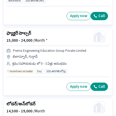
Rotational
10వ తరగతి పాస్
Apply now
Call
ఫ్యాక్టరీ హెల్పర్
15,000 -
24,000
/Month *
Prerna Engineering Education Group Private Limited
బిలాస్పూర్, గుర్గావ్
శ్రమ/సహాయకుడు లో 0 - 3 ఏళ్లు అనుభవం
Incentives included
Day
10వ తరగతి లోపు
Apply now
Call
లోడర్/అన్‌లోడర్
14,500 -
19,000
/Month