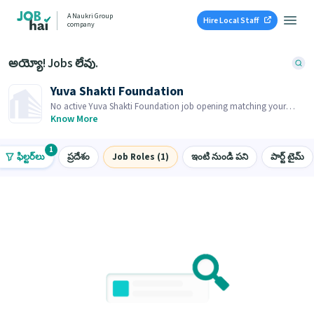
A Naukri Group
Hire Local Staff
company
అయ్యో! Jobs లేవు.
Yuva Shakti Foundation
No active Yuva Shakti Foundation job opening matching your
search. Browse similar job openings below.
Know More
1
ఫిల్టర్‌లు
ప్రదేశం
Job Roles (1)
ఇంటి నుండి పని
పార్ట్ టైమ్