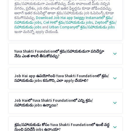
శ్రమ/సహాయకుడుగా ఎంచుకోవచ్చు. మీకు కావాలంటే మీకు నచ్చిన
నగరం, ప్రదేశం, job రకం లాంటి ఇతర ఫిల్టర్లను కూడా జోడించవచ్చు.
అలాగే ఇతర కంపెనీల్లో తాజా శ్రమ/సహాయకుడు job ఓపెనింగ్స్ కూడా
కనుగొనవచ్చు.
Download Job Hai app
Swiggy Instamartలో శ్రమ/
సహాయకుడు jobs
,
Ciel Hrలో శ్రమ/సహాయకుడు jobs
,
Zeptoలో శ్రమ/
సహాయకుడు jobs
and
Urban Companyలో శ్రమ/సహాయకుడు jobs
ఇంకా మరెన్నో apply చేయండి.
Yuva Shakti Foundationలో శ్రమ/సహాయకుడుగా పనిచేస్తూ
నేను ఎంత శాలరీ తీసుకోవచ్చు?
Job Hai app ఉపయోగించి Yuva Shakti Foundationలో శ్రమ/
సహాయకుడు jobs కనుగొని, ఎలా apply చేయాలి?
Job Haiలో Yuva Shakti Foundationలో ఎన్ని శ్రమ/
సహాయకుడు jobs ఉన్నాయి?
శ్రమ/సహాయకుడు కోసం Yuva Shakti Foundationలో ఇంటి వద్ద
నుంచి పనిచేసే jobs ఉన్నాయా?