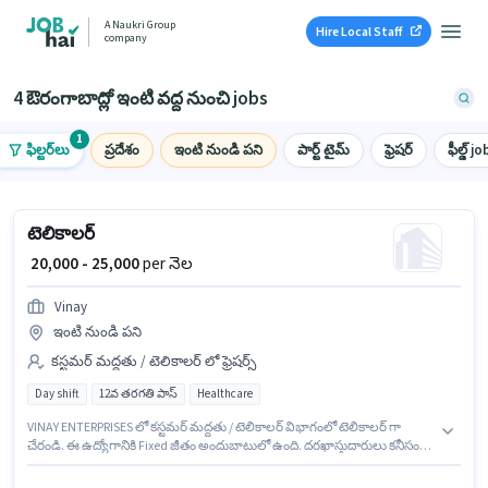
A Naukri Group
Hire Local Staff
company
4 ఔరంగాబాద్లో ఇంటి వద్ద నుంచి jobs
1
ఫిల్టర్‌లు
ప్రదేశం
ఇంటి నుండి పని
పార్ట్ టైమ్
ఫ్రెషర్
ఫీల్డ్ jo
టెలికాలర్
₹ 20,000 - 25,000
per నెల
Vinay
ఇంటి నుండి పని
కస్టమర్ మద్దతు / టెలికాలర్ లో ఫ్రెషర్స్
Day shift
12వ తరగతి పాస్
Healthcare
VINAY ENTERPRISES లో కస్టమర్ మద్దతు / టెలికాలర్ విభాగంలో టెలికాలర్ గా
చేరండి. ఈ ఉద్యోగానికి Fixed జీతం అందుబాటులో ఉంది. దరఖాస్తుదారులు కనీసం
12వ తరగతి పాస్ డిగ్రీ లేదా సర్టిఫికెట్ కలిగి ఉండాలి. హిందీ లో నైపుణ్యం ఉన్నవారికి
ప్రాధాన్యత ఇస్తారు. ఈ ఉద్యోగం ఫ్రెషర్ కోసం, నెల జీతం ₹25000 ఉంటుంది. ఈ ఉద్యోగం