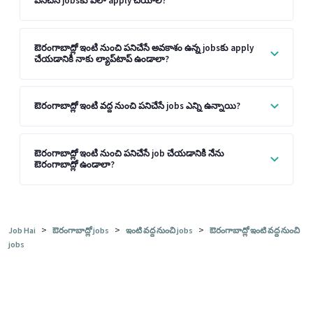
పనిచేసే jobsకు ఎలా apply చేయాలి?
ఔరంగాబాద్లో ఇంటి నుంచి పనిచేసే అవకాశం ఉన్న jobsకు apply
చేయడానికి నాకు ల్యాప్‌టాప్ ఉండాలా?
ఔరంగాబాద్లో ఇంటి వద్ద నుంచి పనిచేసే jobs ఎన్ని ఉన్నాయి?
ఔరంగాబాద్లో ఇంటి నుంచి పనిచేసే job చేయడానికి నేను
ఔరంగాబాద్లో ఉండాలా?
>
>
>
Job Hai
ఔరంగాబాద్లో jobs
ఇంటి వద్ద నుంచి jobs
ఔరంగాబాద్లో ఇంటి వద్ద నుంచి
jobs