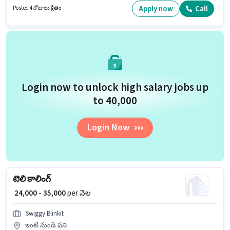
Full Time ప్రాతిపదికపై, DAY shift మరియు వారానికి 6 days working ఉన్నాయి.
Apply now
Call
Posted 4 రోజులు క్రితం
Login now to unlock high salary jobs up
to ₹40,000
Login Now
టెలి కాలింగ్
₹ 24,000 - 35,000
per నెల
Swiggy Blinkit
ఇంటి నుండి పని