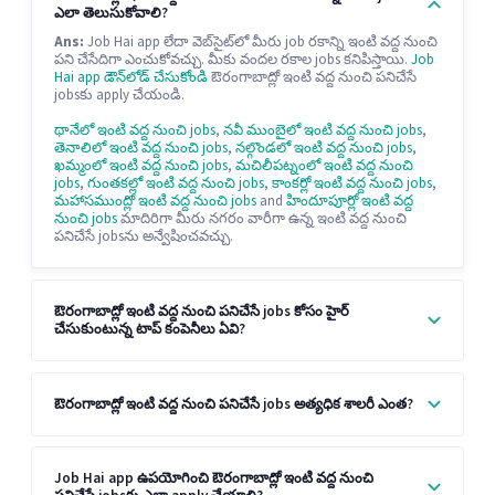
ఎలా తెలుసుకోవాలి?
Ans:
Job Hai app లేదా వెబ్‌సైట్‌లో మీరు job రకాన్ని ఇంటి వద్ద నుంచి
పని చేసేదిగా ఎంచుకోవచ్చు. మీకు వందల రకాల jobs కనిపిస్తాయి.
Job
Hai app డౌన్‌లోడ్ చేసుకోండి
ఔరంగాబాద్లో ఇంటి వద్ద నుంచి పనిచేసే
jobsకు apply చేయండి.
థానేలో ఇంటి వద్ద నుంచి jobs
,
నవీ ముంబైలో ఇంటి వద్ద నుంచి jobs
,
తెనాలిలో ఇంటి వద్ద నుంచి jobs
,
నల్గొండలో ఇంటి వద్ద నుంచి jobs
,
ఖమ్మంలో ఇంటి వద్ద నుంచి jobs
,
మచిలీపట్నంలో ఇంటి వద్ద నుంచి
jobs
,
గుంతకల్లో ఇంటి వద్ద నుంచి jobs
,
కాంకర్లో ఇంటి వద్ద నుంచి jobs
,
మహాసముంద్లో ఇంటి వద్ద నుంచి jobs
and
హిందూపూర్లో ఇంటి వద్ద
నుంచి jobs
మాదిరిగా మీరు నగరం వారీగా ఉన్న ఇంటి వద్ద నుంచి
పనిచేసే jobsను అన్వేషించవచ్చు.
ఔరంగాబాద్లో ఇంటి వద్ద నుంచి పనిచేసే jobs కోసం హైర్
చేసుకుంటున్న టాప్ కంపెనీలు ఏవి?
ఔరంగాబాద్లో ఇంటి వద్ద నుంచి పనిచేసే jobs అత్యధిక శాలరీ ఎంత?
Job Hai app ఉపయోగించి ఔరంగాబాద్లో ఇంటి వద్ద నుంచి