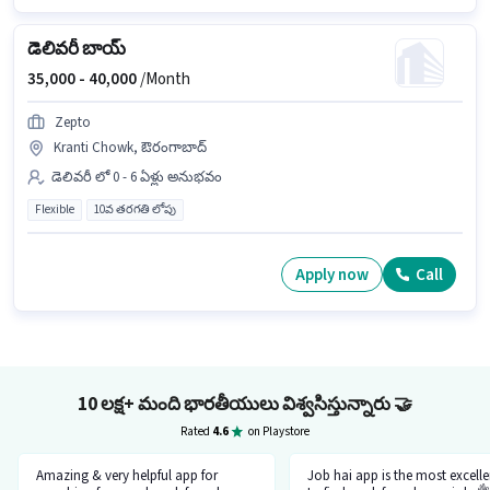
డెలివరీ బాయ్
35,000 -
40,000
/Month
Zepto
Kranti Chowk, ఔరంగాబాద్
డెలివరీ లో 0 - 6 ఏళ్లు అనుభవం
Flexible
10వ తరగతి లోపు
Apply now
Call
10 లక్ష+ మంది భారతీయులు విశ్వసిస్తున్నారు
🤝
Rated
4.6
on Playstore
Amazing & very helpful app for
Job hai app is the most excell