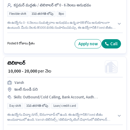
కస్టమర్ మద్దతు / టెలికాలర్ లో 0 - 6 నెలలు అనుభవం
Flexible shift
10వ తరగతి లోపు
Bpo
ఈ ఉద్యోగం 0 - 6 నెలలు సంవత్సరాల అనుభవం ఉన్న వారికి కోసం అనుకూలంగా
ఉంటుంది. మీరు నెలకు ₹35000 వరకు సంపాదించవచ్చు. ఈ ఉద్యోగానికి Fixed జీతం
ఇవ్వబడుతుంది. ఇది Full Time / పార్ట్ టైమ్ ఉద్యోగం, ఇందులో FLEXIBLE shift
మరియు వారానికి 6 days working ఉంటాయి. Swiggy Blinkit కస్టమర్ మద్దతు /
టెలికాలర్ విభాగంలో టెలి కాలింగ్ ఉద్యోగానికి క్రియాశీలకంగా నియామకం
Apply now
Call
Posted 8 రోజులు క్రితం
జరుగుతోంది. ఈ ఉద్యోగం ఉస్మాన్‌పుర, ఔరంగాబాద్ లో ఉంది. ఈ ఉద్యోగానికి 10వ
తరగతి లోపు అర్హత ఉన్న అభ్యర్థులు దరఖాస్తు చేయవచ్చు.
టెలికాలర్
₹ 10,000 - 20,000
per నెల
Vansh
ఇంటి నుండి పని
Skills
:
Outbound/Cold Calling, Bank Account, Aadhar Card, Communication Skill, Internet Connection, Wiring, PAN Card, Lead Generation
Day shift
10వ తరగతి లోపు
Loan/ credit card
ఈ ఉద్యోగం విద్యా నగర్, ఔరంగాబాద్ లో ఉంది. ఈ ఉద్యోగానికి Fixed జీతం
అందుబాటులో ఉంది. Vansh టెలిసెల్స్ / టెలిమార్కెటింగ్ విభాగంలో టెలికాలర్
ఉద్యోగానికి క్రియాశీలకంగా నియామకం జరుగుతోంది. ఈ ఉద్యోగానికి అభ్యర్థి వద్ద
Lead Generation, Outbound/Cold Calling, Wiring, Communication Skill