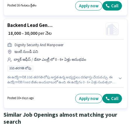
ఉండాలి. ఈ ఉద్యోగం ఫ్రెషర్ కోసం, నెల జీతం ₹20000 ఉంటుంది. ఈ ఉద్యోగానికి
Apply now
Call
Posted 16 గంటలు క్రితం
ముఖ్యమైన డాక్యుమెంట్లు PAN Card, Aadhar Card, Bank Account అవసరం.
Backend Lead Generate
₹ 18,000 - 30,000
per నెల
Dignity Security And Manpower
ఇంటి నుండి పని
బ్యాక్ ఆఫీస్ / డేటా ఎంట్రీ లో 0 - 6+ ఏళ్లు అనుభవం
10వ తరగతి లోపు
ఈ ఉద్యోగానికి 10వ తరగతి లోపు అర్హత ఉన్న అభ్యర్థులు దరఖాస్తు చేయవచ్చు. ఈ
ఉద్యోగానికి Fixed జీతం అందుబాటులో ఉంది. ఈ ఉద్యోగం 0 - 6+ ఏళ్లు సంవత్సరాల
అనుభవం ఉన్న వారికి కోసం అనుకూలంగా ఉంటుంది. మీరు నెలకు ₹30000 వరకు
సంపాదించవచ్చు. ఈ ఉద్యోగం Aarati Nagar, ఔరంగాబాద్ లో ఉంది. Dignity
Security And Manpower బ్యాక్ ఆఫీస్ / డేటా ఎంట్రీ విభాగంలో Backend Lead
Apply now
Call
Posted 10+ days ago
Generate ఉద్యోగానికి క్రియాశీలకంగా నియామకం జరుగుతోంది.
Similar Job Openings almost matching your
search