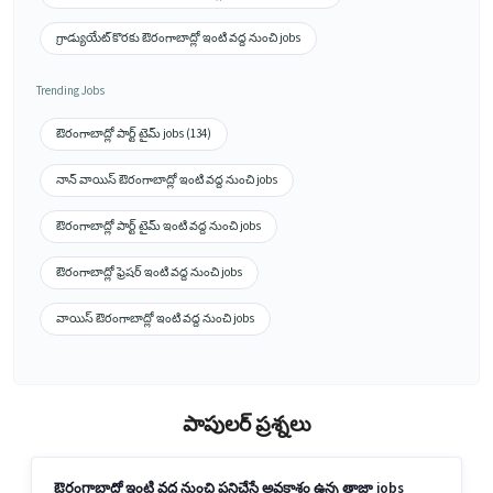
గ్రాడ్యుయేట్ కొరకు ఔరంగాబాద్లో ఇంటి వద్ద నుంచి jobs
Trending Jobs
ఔరంగాబాద్లో పార్ట్ టైమ్ jobs (134)
నాన్ వాయిస్ ఔరంగాబాద్లో ఇంటి వద్ద నుంచి jobs
ఔరంగాబాద్లో పార్ట్ టైమ్ ఇంటి వద్ద నుంచి jobs
ఔరంగాబాద్లో ఫ్రెషర్ ఇంటి వద్ద నుంచి jobs
వాయిస్ ఔరంగాబాద్లో ఇంటి వద్ద నుంచి jobs
పాపులర్ ప్రశ్నలు
ఔరంగాబాద్లో ఇంటి వద్ద నుంచి పనిచేసే అవకాశం ఉన్న తాజా jobs