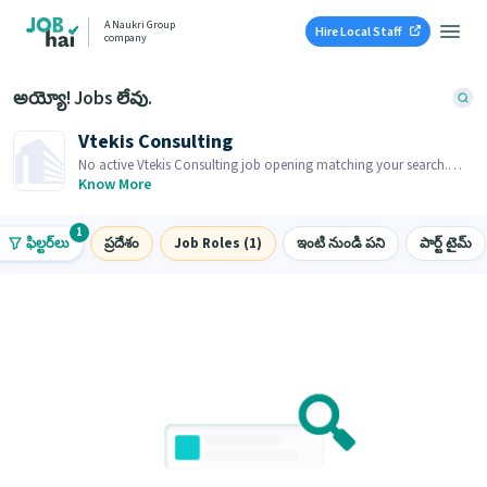
A Naukri Group
Hire Local Staff
company
అయ్యో! Jobs లేవు.
Vtekis Consulting
No active Vtekis Consulting job opening matching your search.
Browse similar job openings below.
Know More
1
ఫిల్టర్‌లు
ప్రదేశం
Job Roles (1)
ఇంటి నుండి పని
పార్ట్ టైమ్