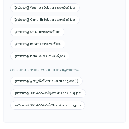
హైదరాబాద్లో Vagarious Solutions అకౌంటెంట్ jobs
హైదరాబాద్లో Gamut Hr Solutions అకౌంటెంట్ jobs
హైదరాబాద్లో Amazon అకౌంటెంట్ jobs
హైదరాబాద్లో Dynamic అకౌంటెంట్ jobs
హైదరాబాద్లో Pista House అకౌంటెంట్ jobs
Vtekis Consulting jobs by Qualifiations in హైదరాబాద్
హైదరాబాద్లో గ్రాడ్యుయేట్ Vtekis Consulting jobs (5)
హైదరాబాద్లో 10వ తరగతి లోపు Vtekis Consulting jobs
హైదరాబాద్లో 10వ తరగతి పాస్ Vtekis Consulting jobs