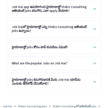
Job Hai app ఉపయోగించి హైదరాబాద్లో Vtekis Consulting
అకౌంటెంట్ jobs కనుగొని, ఎలా apply చేయాలి?
Job Haiలో హైదరాబాద్లో ఎన్ని Vtekis Consulting అకౌంటెంట్
jobs ఉన్నాయి?
హైదరాబాద్లో jobs కోసం టాప్ కంపెనీలు ఏమిటి?
What are the popular Jobs on Job Hai?
హైదరాబాద్లో jobs కనుగొనడానికి మీరు Job Hai యాప్‌ను
ఎందుకు డౌన్‌లోడ్ చేసుకోవాలి?
>
>
>
Job Hai
Vtekis Consulting jobs
Vtekis Consultingలో అకౌంటెంట్ jobs