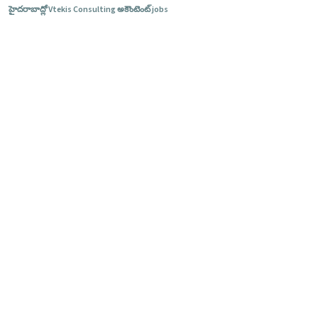
హైదరాబాద్లో Vtekis Consulting అకౌంటెంట్ jobs