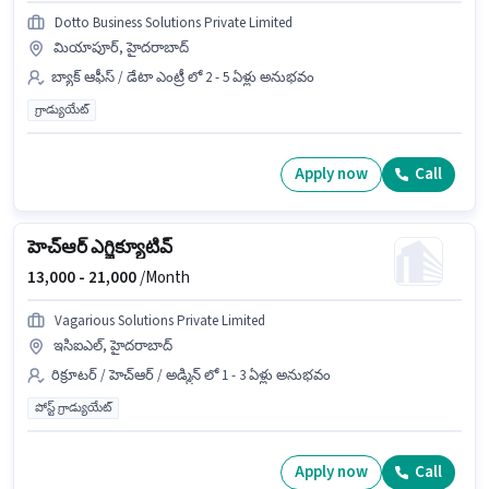
Dotto Business Solutions Private Limited
మియాపూర్, హైదరాబాద్
బ్యాక్ ఆఫీస్ / డేటా ఎంట్రీ లో 2 - 5 ఏళ్లు అనుభవం
గ్రాడ్యుయేట్
Apply now
Call
హెచ్‌ఆర్ ఎగ్జిక్యూటివ్
13,000 -
21,000
/Month
Vagarious Solutions Private Limited
ఇసిఐఎల్, హైదరాబాద్
రిక్రూటర్ / హెచ్ఆర్ / అడ్మిన్ లో 1 - 3 ఏళ్లు అనుభవం
పోస్ట్ గ్రాడ్యుయేట్
Apply now
Call