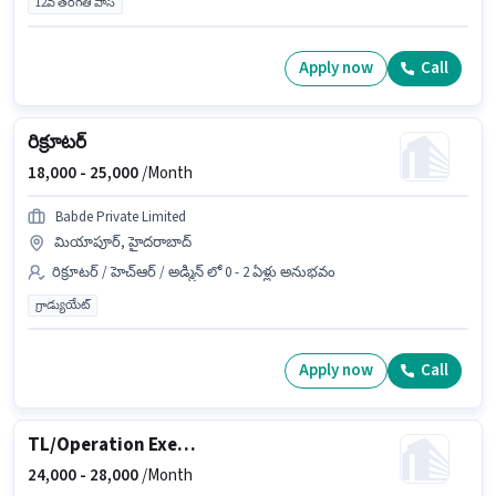
12వ తరగతి పాస్
Apply now
Call
రిక్రూటర్
18,000 -
25,000
/Month
Babde Private Limited
మియాపూర్, హైదరాబాద్
రిక్రూటర్ / హెచ్ఆర్ / అడ్మిన్ లో 0 - 2 ఏళ్లు అనుభవం
గ్రాడ్యుయేట్
Apply now
Call
TL/Operation Executive
24,000 -
28,000
/Month