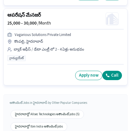
ఆపరేషన్ మేనజర్
25,000 -
30,000
/Month
Vagarious Solutions Private Limited
కొంపల్లి, హైదరాబాద్
బ్యాక్ ఆఫీస్ / డేటా ఎంట్రీ లో 2 - 4 ఏళ్లు అనుభవం
గ్రాడ్యుయేట్
Apply now
Call
అకౌంటెంట్ Jobs in హైదరాబాద్ by Other Popular Companies
హైదరాబాద్లో Allsec Technologies అకౌంటెంట్ jobs (5)
హైదరాబాద్లో Ibm India అకౌంటెంట్ jobs