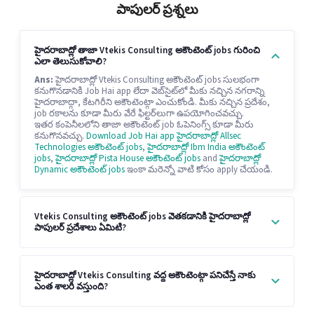
పాపులర్ ప్రశ్నలు
హైదరాబాద్లో తాజా Vtekis Consulting అకౌంటెంట్ jobs గురించి
ఎలా తెలుసుకోవాలి?
Ans:
హైదరాబాద్లో Vtekis Consulting అకౌంటెంట్ jobs సులభంగా
కనుగొనడానికి Job Hai app లేదా వెబ్‌సైట్‌లో మీకు నచ్చిన నగరాన్ని
హైదరాబాద్గా, కేటగిరీని అకౌంటెంట్గా ఎంచుకోండి. మీకు నచ్చిన ప్రదేశం,
job రకాలను కూడా మీరు వేరే ఫిల్టర్‌లుగా ఉపయోగించవచ్చు.
ఇతర కంపెనీలలోని తాజా అకౌంటెంట్ job ఓపెనింగ్స్ కూడా మీరు
కనుగొనవచ్చు.
Download Job Hai app
హైదరాబాద్లో Allsec
Technologies అకౌంటెంట్ jobs
,
హైదరాబాద్లో Ibm India అకౌంటెంట్
jobs
,
హైదరాబాద్లో Pista House అకౌంటెంట్ jobs
and
హైదరాబాద్లో
Dynamic అకౌంటెంట్ jobs
ఇంకా మరెన్నో వాటి కోసం apply చేయండి.
Vtekis Consulting అకౌంటెంట్ jobs వెతకడానికి హైదరాబాద్లో
పాపులర్ ప్రదేశాలు ఏమిటి?
హైదరాబాద్లో Vtekis Consulting వద్ద అకౌంటెంట్గా పనిచేస్తే నాకు
ఎంత శాలరీ వస్తుంది?