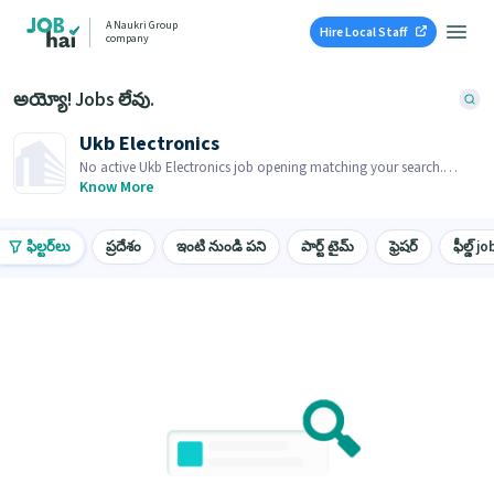
A Naukri Group
Hire Local Staff
company
అయ్యో! Jobs లేవు.
Ukb Electronics
No active Ukb Electronics job opening matching your search.
Browse similar job openings below.
Know More
ఫిల్టర్‌లు
ప్రదేశం
ఇంటి నుండి పని
పార్ట్ టైమ్
ఫ్రెషర్
ఫీల్డ్ jo