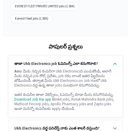
EVEREST FLEET PRIVATE LIMITED jobs (1.58K)
Everest Fleet jobs (1.58K)
పాపులర్ ప్రశ్నలు
తాజా Ukb Electronics job ఓపెనింగ్స్ ఎలా కనుగొనాలి?
Ans:
మీకు నచ్చిన కంపెనీగా Ukb Electronicsని ఎంచుకోండి, అలాగే
మీకు నచ్చిన job రోల్, ప్రదేశం, job రకం లాంటి ఇతర ఫిల్టర్‌లను
జోడించండి. తర్వాత మీరు Ukb Electronics on Job Haiలో Ukb
Electronics వద్ద ఉన్న తాజా jobs సులభంగా కనుగొనవచ్చు.
ఇతర కంపెనీల తాజా వెకెన్సీలు, ఓపెనింగ్స్ కూడా మీరు కనుగొనవచ్చు.
Download Job Hai app
Blinkit jobs, Kotak Mahindra Bank jobs,
Muthoot Fincorp jobs, Apollo Pharmacy jobs and Zepto jobs
ఇంకా మరెన్నో కంపెనీలకు apply చేయండి.
Ukb Electronics వద్ద పనిచేస్తే నాకు ఎంత శాలరీ వస్తుంది?