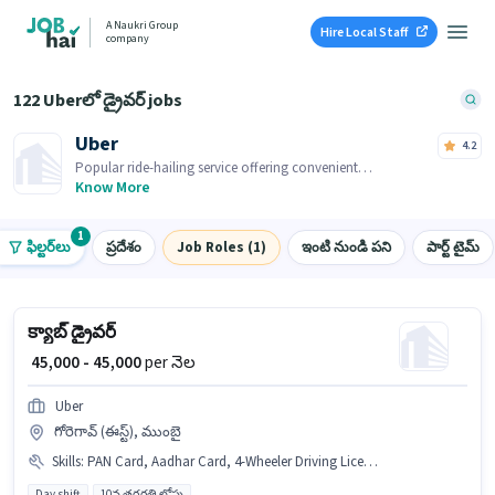
A Naukri Group
Hire Local Staff
company
122 Uberలో డ్రైవర్ jobs
Uber
4.2
Popular ride-hailing service offering convenient
transportation options at your fingertips.
Know More
1
ఫిల్టర్‌లు
ప్రదేశం
Job Roles (1)
ఇంటి నుండి పని
పార్ట్ టైమ్
క్యాబ్ డ్రైవర్
₹ 45,000 - 45,000
per నెల
Uber
గోరెగావ్ (ఈస్ట్), ముంబై
Skills
:
PAN Card, Aadhar Card, 4-Wheeler Driving Licence
Day shift
10వ తరగతి లోపు