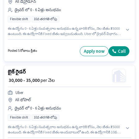
All డెహ్రాడూన్
డ్రైవర్ లో 0 - 6 ఏళ్లు అనుభవం
Flexible shift
10వ తరగతి లోపు
ఈ ఉద్యోగం 0 - 6 ఏళ్లు సంవత్సరాల అనుభవం ఉన్న వారికి కోసం, నెల జీతం ₹35000
ఉంటుంది. ఈ ఉద్యోగానికి Fixed జీతం ఇవ్వబడుతుంది. Uber లో డ్రైవర్ విభాగంలో
బైక్ రైడర్ గా చేరండి. 10వ తరగతి లోపు అర్హత ఉన్న అభ్యర్థులు ఈ ఉద్యోగానికి అప్లై
చేసుకోవచ్చు. ఇది Full Time ఉద్యోగం, ఇందులో FLEXIBLE shift మరియు వారానికి 6
days working ఉంటాయి.
Apply now
Call
Posted 5 రోజులు క్రితం
బైక్ రైడర్
₹ 30,000 - 35,000
per నెల
Uber
All భోపాల్
డ్రైవర్ లో 0 - 6 ఏళ్లు అనుభవం
Flexible shift
10వ తరగతి లోపు
ఈ ఉద్యోగం 0 - 6 ఏళ్లు సంవత్సరాల అనుభవం ఉన్న వారికి కోసం, నెల జీతం ₹35000
ఉంటుంది. ఈ ఉద్యోగానికి Fixed జీతం అందుబాటులో ఉంది. ఈ ఉద్యోగానికి 10వ
తరగతి లోపు అర్హత ఉన్న అభ్యర్థులు దరఖాస్తు చేయవచ్చు. ఇది Full Time ఉద్యోగం,