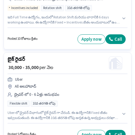
Incentives included
Rotation shift
10వ తరగతి లోపు
ఇది Full Time ఉద్యోగం, ఇందులో Rotation Shift మరియు వారానికి 6 days
working ఉంటాయి. ఈ ఉద్యోగానికి Fixed + Incentives జీతం అందుబాటులో ఉంది.
ఈ ఉద్యోగం 1 - 6+ ఏళ్లు సంవత్సరాల అనుభవం ఉన్న వారికి కోసం అనుకూలంగా
ఉంటుంది. మీరు నెలకు ₹70000 వరకు సంపాదించవచ్చు. అదనపు Insurance లు
ఉద్యోగ స్థాయి మరియు కంపెనీ పాలసీలపై ఆధారపడి ఇప్పించబడతాయి. 10వ
Apply now
Call
Posted 10 రోజులు క్రితం
తరగతి లోపు అర్హత ఉన్న అభ్యర్థులు ఈ ఉద్యోగానికి అప్లై చేసుకోవచ్చు. ఈ ఉద్యోగానికి
ముఖ్యమైన డాక్యుమెంట్లు PAN Card, Heavy Vehicle Driving Licence, Aadhar
Card, 4-Wheeler Driving Licence, Bank Account అవసరం.
బైక్ రైడర్
₹ 30,000 - 35,000
per నెల
Uber
All అలహాబాద్
డ్రైవర్ లో 0 - 6 ఏళ్లు అనుభవం
Flexible shift
10వ తరగతి లోపు
Uber లో డ్రైవర్ విభాగంలో బైక్ రైడర్ గా చేరండి. ఈ ఉద్యోగానికి Fixed జీతం
ఇవ్వబడుతుంది. ఈ ఉద్యోగానికి 10వ తరగతి లోపు అర్హత ఉన్న అభ్యర్థులు దరఖాస్తు
చేయవచ్చు. ఈ ఉద్యోగం 0 - 6 ఏళ్లు సంవత్సరాల అనుభవం ఉన్న వారికి కోసం, నెల
జీతం ₹35000 ఉంటుంది. ఇది Full Time ఉద్యోగం, ఇందులో FLEXIBLE shift మరియు
వారానికి 6 days working ఉంటాయి.
Apply now
Call
Posted 5 రోజులు క్రితం