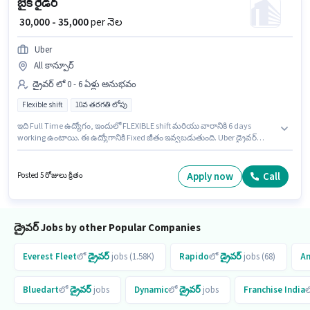
బైక్ రైడర్
₹ 30,000 - 35,000
per నెల
Uber
All కాన్పూర్
డ్రైవర్ లో 0 - 6 ఏళ్లు అనుభవం
Flexible shift
10వ తరగతి లోపు
ఇది Full Time ఉద్యోగం, ఇందులో FLEXIBLE shift మరియు వారానికి 6 days
working ఉంటాయి. ఈ ఉద్యోగానికి Fixed జీతం ఇవ్వబడుతుంది. Uber డ్రైవర్
విభాగంలో బైక్ రైడర్ ఉద్యోగానికి క్రియాశీలకంగా నియామకం జరుగుతోంది. ఈ
ఉద్యోగానికి 10వ తరగతి లోపు అర్హత ఉన్న అభ్యర్థులు దరఖాస్తు చేయవచ్చు. ఈ
ఉద్యోగం 0 - 6 ఏళ్లు సంవత్సరాల అనుభవం ఉన్న వారికి కోసం, నెల జీతం ₹35000
Apply now
Call
Posted 5 రోజులు క్రితం
ఉంటుంది.
డ్రైవర్ Jobs by other Popular Companies
Everest Fleet
లో
డ్రైవర్
jobs (1.58K)
Rapido
లో
డ్రైవర్
jobs (68)
A
Bluedart
లో
డ్రైవర్
jobs
Dynamic
లో
డ్రైవర్
jobs
Franchise India