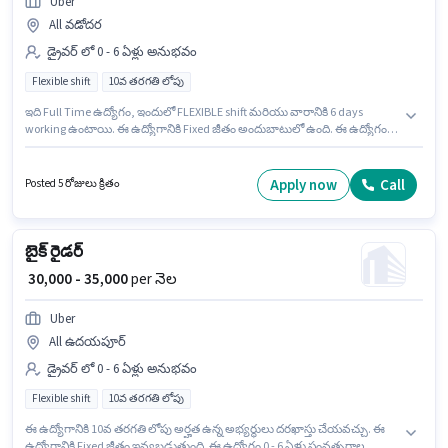
Uber
All వడోదర
డ్రైవర్ లో 0 - 6 ఏళ్లు అనుభవం
Flexible shift
10వ తరగతి లోపు
ఇది Full Time ఉద్యోగం, ఇందులో FLEXIBLE shift మరియు వారానికి 6 days
working ఉంటాయి. ఈ ఉద్యోగానికి Fixed జీతం అందుబాటులో ఉంది. ఈ ఉద్యోగం 0
- 6 ఏళ్లు సంవత్సరాల అనుభవం ఉన్న వారికి కోసం అనుకూలంగా ఉంటుంది. మీరు
నెలకు ₹35000 వరకు సంపాదించవచ్చు. ఈ ఉద్యోగానికి 10వ తరగతి లోపు అర్హత ఉన్న
అభ్యర్థులు దరఖాస్తు చేయవచ్చు. Uber డ్రైవర్ విభాగంలో బైక్ రైడర్ ఉద్యోగానికి
Apply now
Call
Posted 5 రోజులు క్రితం
క్రియాశీలకంగా నియామకం జరుగుతోంది.
బైక్ రైడర్
₹ 30,000 - 35,000
per నెల
Uber
All ఉదయపూర్
డ్రైవర్ లో 0 - 6 ఏళ్లు అనుభవం
Flexible shift
10వ తరగతి లోపు
ఈ ఉద్యోగానికి 10వ తరగతి లోపు అర్హత ఉన్న అభ్యర్థులు దరఖాస్తు చేయవచ్చు. ఈ
ఉద్యోగానికి Fixed జీతం ఇవ్వబడుతుంది. ఈ ఉద్యోగం 0 - 6 ఏళ్లు సంవత్సరాల