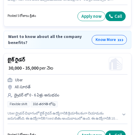
అనుభవం ఉన్న వారికి కోసం అనుకూలంగా ఉంటుంది. మీరు నెలకు ₹35000 వరకు
సంపాదించవచ్చు. Uber లో డ్రైవర్ విభాగంలో బైక్ రైడర్ గా చేరండి. ఈ ఉద్యోగం Full
Time ప్రాతిపదికపై, FLEXIBLE shift మరియు వారానికి 6 days working ఉన్నాయి.
Apply now
Call
Posted 5 రోజులు క్రితం
Want to know about all the company
Know More
benefits?
బైక్ రైడర్
₹ 30,000 - 35,000
per నెల
Uber
All సూరత్
డ్రైవర్ లో 0 - 6 ఏళ్లు అనుభవం
Flexible shift
10వ తరగతి లోపు
Uber డ్రైవర్ విభాగంలో బైక్ రైడర్ ఉద్యోగానికి క్రియాశీలకంగా నియామకం
జరుగుతోంది. ఈ ఉద్యోగానికి Fixed జీతం అందుబాటులో ఉంది. ఈ ఉద్యోగానికి 10వ
తరగతి లోపు అర్హత ఉన్న అభ్యర్థులు దరఖాస్తు చేయవచ్చు. ఈ ఉద్యోగం Full Time
ప్రాతిపదికపై, FLEXIBLE shift మరియు వారానికి 6 days working ఉన్నాయి. ఈ
ఉద్యోగం 0 - 6 ఏళ్లు సంవత్సరాల అనుభవం ఉన్న వారికి కోసం అనుకూలంగా
Posted 5 రోజులు క్రితం