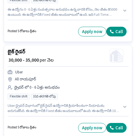
Flexible shift
10వ తరగతి లోపు
ఈ ఉద్యోగం 0 - 6 ఏళ్లు సంవత్సరాల అనుభవం ఉన్న వారికి కోసం, నెల జీతం ₹35000
ఉంటుంది. ఈ ఉద్యోగానికి Fixed జీతం అందుబాటులో ఉంది. ఇది Full Time
ఉద్యోగం, ఇందులో FLEXIBLE shift మరియు వారానికి 6 days working ఉంటాయి.
Uber లో డ్రైవర్ విభాగంలో బైక్ రైడర్ గా చేరండి. 10వ తరగతి లోపు అర్హత ఉన్న
అభ్యర్థులు ఈ ఉద్యోగానికి అప్లై చేసుకోవచ్చు.
Apply now
Call
Posted 5 రోజులు క్రితం
బైక్ రైడర్
₹ 30,000 - 35,000
per నెల
Uber
All రాయపూర్
డ్రైవర్ లో 0 - 6 ఏళ్లు అనుభవం
Flexible shift
10వ తరగతి లోపు
Uber డ్రైవర్ విభాగంలో బైక్ రైడర్ ఉద్యోగానికి క్రియాశీలకంగా నియామకం
జరుగుతోంది. ఈ ఉద్యోగానికి Fixed జీతం అందుబాటులో ఉంది. ఈ ఉద్యోగానికి 10వ
తరగతి లోపు అర్హత ఉన్న అభ్యర్థులు దరఖాస్తు చేయవచ్చు. ఈ ఉద్యోగం Full Time
ప్రాతిపదికపై, FLEXIBLE shift మరియు వారానికి 6 days working ఉన్నాయి. ఈ
ఉద్యోగం 0 - 6 ఏళ్లు సంవత్సరాల అనుభవం ఉన్న వారికి కోసం, నెల జీతం ₹35000
Apply now
Call
Posted 5 రోజులు క్రితం
ఉంటుంది.