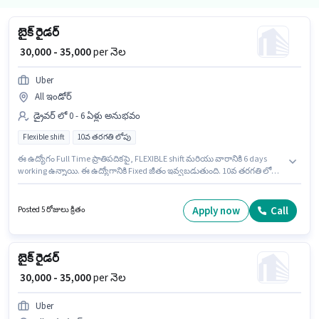
బైక్ రైడర్
₹ 30,000 - 35,000
per నెల
Uber
All ఇండోర్
డ్రైవర్ లో 0 - 6 ఏళ్లు అనుభవం
Flexible shift
10వ తరగతి లోపు
ఈ ఉద్యోగం Full Time ప్రాతిపదికపై, FLEXIBLE shift మరియు వారానికి 6 days
working ఉన్నాయి. ఈ ఉద్యోగానికి Fixed జీతం ఇవ్వబడుతుంది. 10వ తరగతి లోపు
అర్హత ఉన్న అభ్యర్థులు ఈ ఉద్యోగానికి అప్లై చేసుకోవచ్చు. ఈ ఉద్యోగం 0 - 6 ఏళ్లు
సంవత్సరాల అనుభవం ఉన్న వారికి కోసం అనుకూలంగా ఉంటుంది. మీరు నెలకు
₹35000 వరకు సంపాదించవచ్చు. Uber డ్రైవర్ విభాగంలో బైక్ రైడర్ ఉద్యోగానికి
Apply now
Call
Posted 5 రోజులు క్రితం
క్రియాశీలకంగా నియామకం జరుగుతోంది.
బైక్ రైడర్
₹ 30,000 - 35,000
per నెల
Uber