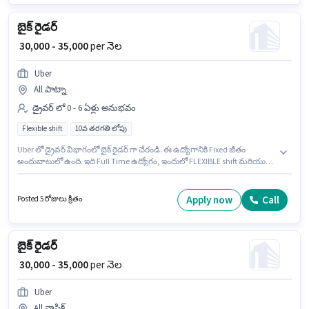
బైక్ రైడర్
₹ 30,000 - 35,000
per నెల
Uber
All పాట్నా
డ్రైవర్ లో 0 - 6 ఏళ్లు అనుభవం
Flexible shift
10వ తరగతి లోపు
Uber లో డ్రైవర్ విభాగంలో బైక్ రైడర్ గా చేరండి. ఈ ఉద్యోగానికి Fixed జీతం
అందుబాటులో ఉంది. ఇది Full Time ఉద్యోగం, ఇందులో FLEXIBLE shift మరియు
వారానికి 6 days working ఉంటాయి. 10వ తరగతి లోపు అర్హత ఉన్న అభ్యర్థులు ఈ
ఉద్యోగానికి అప్లై చేసుకోవచ్చు. ఈ ఉద్యోగం 0 - 6 ఏళ్లు సంవత్సరాల అనుభవం ఉన్న
వారికి కోసం, నెల జీతం ₹35000 ఉంటుంది.
Apply now
Call
Posted 5 రోజులు క్రితం
బైక్ రైడర్
₹ 30,000 - 35,000
per నెల
Uber
All నాసిక్