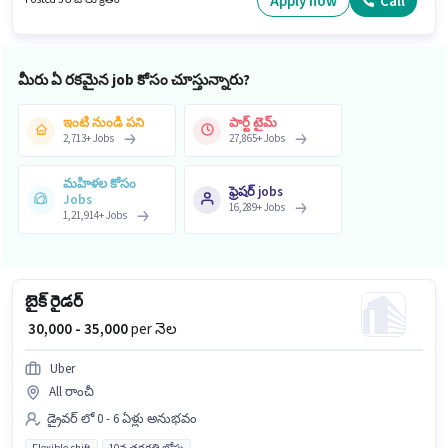
Apply now
Call
ఉంటుంది. మీరు నెలకు ₹35000 వరకు సంపాదించవచ్చు.
మీరు ఏ రకమైన job కోసం చూస్తున్నారు?
ఇంటి నుండి పని
పార్ట్ టైమ్
2,713
+
Jobs
27,865
+
Jobs
మహిళల కోసం
ఫ్రెషర్ jobs
Jobs
16,289
+
Jobs
1,21,914
+
Jobs
బైక్ రైడర్
₹ 30,000 - 35,000
per నెల
Uber
All రాంచీ
డ్రైవర్ లో 0 - 6 ఏళ్లు అనుభవం