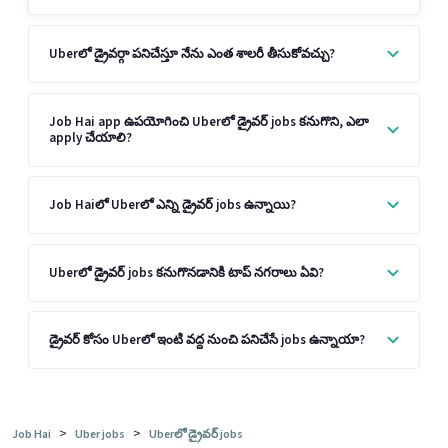
Uberలో డ్రైవర్గా పనిచేస్తూ నేను ఎంత శాలరీ తీసుకోవచ్చు?
Job Hai app ఉపయోగించి Uberలో డ్రైవర్ jobs కనుగొని, ఎలా
apply చేయాలి?
Job Haiలో Uberలో ఎన్ని డ్రైవర్ jobs ఉన్నాయి?
Uberలో డ్రైవర్ jobs కనుగొనడానికి టాప్ నగరాలు ఏవి?
డ్రైవర్ కోసం Uberలో ఇంటి వద్ద నుంచి పనిచేసే jobs ఉన్నాయా?
>
>
Job Hai
Uber jobs
Uberలో డ్రైవర్ jobs