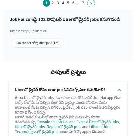
1
2
3
4
5
6
7
...
JobHai.comపై 122 పాపులర్ Uberలో డ్రైవర్ jobs కనుగొనండి
Uber Jobs by Qualification
10వ తరగతి లోపు Uber jobs (126)
పాపులర్ ప్రశ్నలు
Uberలో డ్రైవర్ కోసం తాజా job ఓపెనింగ్స్ ఎలా కనుగొనాలి?
Ans:
Uberలో డ్రైవర్ jobs సులభంగా కనుగొనడానికి Job Hai app లేదా
వెబ్‌సైట్‌లో మీకు నచ్చిన కేటగిరీని డ్రైవర్గా ఎంచుకోవచ్చు. మీకు
కావాలంటే మీకు నచ్చిన నగరం, ప్రదేశం, job రకం లాంటి ఇతర ఫిల్టర్లను
కూడా జోడించవచ్చు.
అలాగే ఇతర కంపెనీల్లో తాజా డ్రైవర్ job ఓపెనింగ్స్ కూడా
కనుగొనవచ్చు.
Download Job Hai app
Everest Fleetలో డ్రైవర్ jobs
,
Uberలో డ్రైవర్ jobs
,
Rapidoలో డ్రైవర్ jobs
and
Lithium Urban
Technologiesలో డ్రైవర్ jobs
ఇంకా మరెన్నో apply చేయండి.