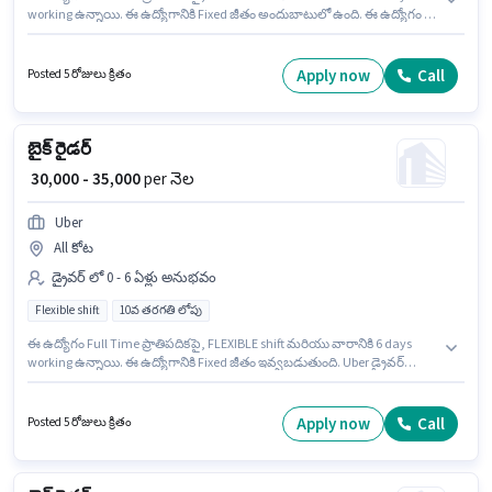
working ఉన్నాయి. ఈ ఉద్యోగానికి Fixed జీతం అందుబాటులో ఉంది. ఈ ఉద్యోగం 0 -
6 ఏళ్లు సంవత్సరాల అనుభవం ఉన్న వారికి కోసం అనుకూలంగా ఉంటుంది. మీరు
నెలకు ₹35000 వరకు సంపాదించవచ్చు. ఈ ఉద్యోగానికి 10వ తరగతి లోపు అర్హత ఉన్న
అభ్యర్థులు దరఖాస్తు చేయవచ్చు. Uber లో డ్రైవర్ విభాగంలో బైక్ రైడర్ గా చేరండి.
Apply now
Call
Posted 5 రోజులు క్రితం
బైక్ రైడర్
₹ 30,000 - 35,000
per నెల
Uber
All కోట
డ్రైవర్ లో 0 - 6 ఏళ్లు అనుభవం
Flexible shift
10వ తరగతి లోపు
ఈ ఉద్యోగం Full Time ప్రాతిపదికపై, FLEXIBLE shift మరియు వారానికి 6 days
working ఉన్నాయి. ఈ ఉద్యోగానికి Fixed జీతం ఇవ్వబడుతుంది. Uber డ్రైవర్
విభాగంలో బైక్ రైడర్ ఉద్యోగానికి క్రియాశీలకంగా నియామకం జరుగుతోంది. ఈ
ఉద్యోగం 0 - 6 ఏళ్లు సంవత్సరాల అనుభవం ఉన్న వారికి కోసం అనుకూలంగా
ఉంటుంది. మీరు నెలకు ₹35000 వరకు సంపాదించవచ్చు. 10వ తరగతి లోపు అర్హత
Apply now
Call
Posted 5 రోజులు క్రితం
ఉన్న అభ్యర్థులు ఈ ఉద్యోగానికి అప్లై చేసుకోవచ్చు.