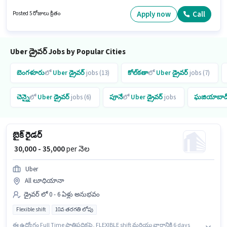
సంవత్సరాల అనుభవం ఉన్న వారికి కోసం అనుకూలంగా ఉంటుంది. మీరు నెలకు
₹35000 వరకు సంపాదించవచ్చు. ఈ ఉద్యోగం Full Time ప్రాతిపదికపై, FLEXIBLE shift
Apply now
Call
Posted 5 రోజులు క్రితం
మరియు వారానికి 6 days working ఉన్నాయి.
Uber డ్రైవర్ Jobs by Popular Cities
బెంగళూరు
లో
Uber
డ్రైవర్
jobs (13)
కోల్‌కతా
లో
Uber
డ్రైవర్
jobs (7)
చెన్నై
లో
Uber
డ్రైవర్
jobs (6)
పూనే
లో
Uber
డ్రైవర్
jobs
ఘజియాబాద
బైక్ రైడర్
₹ 30,000 - 35,000
per నెల
Uber
All లూధియానా
డ్రైవర్ లో 0 - 6 ఏళ్లు అనుభవం
Flexible shift
10వ తరగతి లోపు
ఈ ఉద్యోగం Full Time ప్రాతిపదికపై, FLEXIBLE shift మరియు వారానికి 6 days