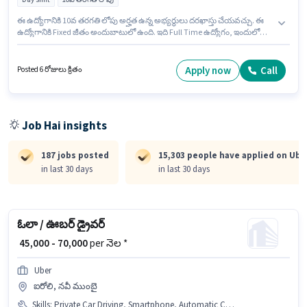
ఈ ఉద్యోగానికి 10వ తరగతి లోపు అర్హత ఉన్న అభ్యర్థులు దరఖాస్తు చేయవచ్చు. ఈ
ఉద్యోగానికి Fixed జీతం అందుబాటులో ఉంది. ఇది Full Time ఉద్యోగం, ఇందులో
DAY shift మరియు వారానికి 6 days working ఉంటాయి. ఈ ఉద్యోగానికి ముఖ్యమైన
డాక్యుమెంట్లు PAN Card, Aadhar Card, 4-Wheeler Driving Licence అవసరం.
ఈ ఖాళీ గోరెగావ్ (ఈస్ట్), ముంబై లో ఉంది. Uber లో డ్రైవర్ విభాగంలో క్యాబ్ డ్రైవర్
Apply now
Call
Posted 6 రోజులు క్రితం
గా చేరండి.
Job Hai insights
187 jobs posted
15,303 people have applied on Ube
in last 30 days
in last 30 days
ఓలా / ఊబర్ డ్రైవర్
₹ 45,000 - 70,000
per నెల *
Uber
ఐరోలి, నవీ ముంబై
Skills
:
Private Car Driving, Smartphone, Automatic Car Driving, Bus Driving, Heavy Vehicle Driving Licence, PAN Card, Cab Driving, Luxury Car Driving, Bank Account, Truck Driving, Aadhar Card, 4-Wheeler Driving Licence