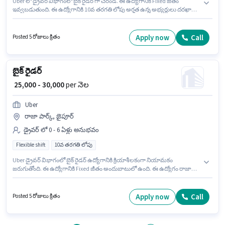
Uber లో డ్రైవర్ విభాగంలో బైక్ రైడర్ గా చేరండి. ఈ ఉద్యోగానికి Fixed జీతం
ఇవ్వబడుతుంది. ఈ ఉద్యోగానికి 10వ తరగతి లోపు అర్హత ఉన్న అభ్యర్థులు దరఖాస్తు
చేయవచ్చు. ఈ ఉద్యోగం 0 - 6 ఏళ్లు సంవత్సరాల అనుభవం ఉన్న వారికి కోసం
అనుకూలంగా ఉంటుంది. మీరు నెలకు ₹35000 వరకు సంపాదించవచ్చు. ఇది Full Time
ఉద్యోగం, ఇందులో FLEXIBLE shift మరియు వారానికి 6 days working ఉంటాయి.
Apply now
Call
Posted 5 రోజులు క్రితం
బైక్ రైడర్
₹ 25,000 - 30,000
per నెల
Uber
రాజా పార్క్, జైపూర్
డ్రైవర్ లో 0 - 6 ఏళ్లు అనుభవం
Flexible shift
10వ తరగతి లోపు
Uber డ్రైవర్ విభాగంలో బైక్ రైడర్ ఉద్యోగానికి క్రియాశీలకంగా నియామకం
జరుగుతోంది. ఈ ఉద్యోగానికి Fixed జీతం అందుబాటులో ఉంది. ఈ ఉద్యోగం రాజా
పార్క్, జైపూర్ లో ఉంది. అభ్యర్థి ఇంగ్లీష్ లో నిపుణుడిగా ఉండాలి. 10వ తరగతి లోపు
అర్హత ఉన్న అభ్యర్థులు ఈ ఉద్యోగానికి అప్లై చేసుకోవచ్చు. ఈ ఉద్యోగం 0 - 6 ఏళ్లు
సంవత్సరాల అనుభవం ఉన్న వారికి కోసం, నెల జీతం ₹30000 ఉంటుంది.
Apply now
Call
Posted 5 రోజులు క్రితం