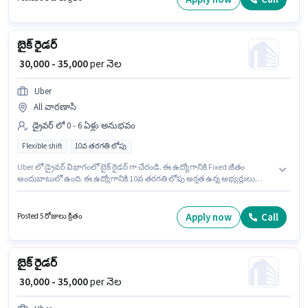
బైక్ రైడర్
₹ 30,000 - 35,000
per నెల
Uber
All వారణాసి
డ్రైవర్ లో 0 - 6 ఏళ్లు అనుభవం
Flexible shift
10వ తరగతి లోపు
Uber లో డ్రైవర్ విభాగంలో బైక్ రైడర్ గా చేరండి. ఈ ఉద్యోగానికి Fixed జీతం
అందుబాటులో ఉంది. ఈ ఉద్యోగానికి 10వ తరగతి లోపు అర్హత ఉన్న అభ్యర్థులు
దరఖాస్తు చేయవచ్చు. ఈ ఉద్యోగం 0 - 6 ఏళ్లు సంవత్సరాల అనుభవం ఉన్న వారికి
కోసం, నెల జీతం ₹35000 ఉంటుంది. ఈ ఉద్యోగం Full Time ప్రాతిపదికపై, FLEXIBLE
shift మరియు వారానికి 6 days working ఉన్నాయి.
Apply now
Call
Posted 5 రోజులు క్రితం
బైక్ రైడర్
₹ 30,000 - 35,000
per నెల