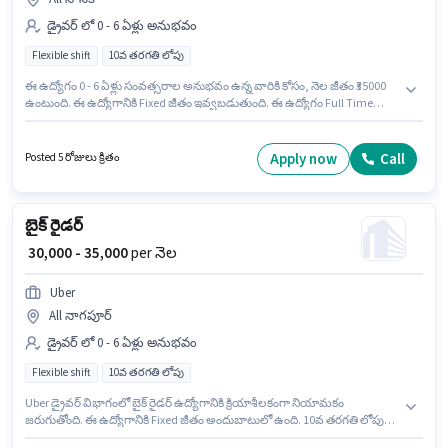
డ్రైవర్ లో 0 - 6 ఏళ్లు అనుభవం
Flexible shift
10వ తరగతి లోపు
ఈ ఉద్యోగం 0 - 6 ఏళ్లు సంవత్సరాల అనుభవం ఉన్న వారికి కోసం, నెల జీతం ₹35000
ఉంటుంది. ఈ ఉద్యోగానికి Fixed జీతం ఇవ్వబడుతుంది. ఈ ఉద్యోగం Full Time
ప్రాతిపదికపై, FLEXIBLE shift మరియు వారానికి 6 days working ఉన్నాయి. ఈ
ఉద్యోగానికి 10వ తరగతి లోపు అర్హత ఉన్న అభ్యర్థులు దరఖాస్తు చేయవచ్చు. Uber
డ్రైవర్ విభాగంలో బైక్ రైడర్ ఉద్యోగానికి క్రియాశీలకంగా నియామకం జరుగుతోంది.
Apply now
Call
Posted 5 రోజులు క్రితం
బైక్ రైడర్
₹ 30,000 - 35,000
per నెల
Uber
All నాగపూర్
డ్రైవర్ లో 0 - 6 ఏళ్లు అనుభవం
Flexible shift
10వ తరగతి లోపు
Uber డ్రైవర్ విభాగంలో బైక్ రైడర్ ఉద్యోగానికి క్రియాశీలకంగా నియామకం
జరుగుతోంది. ఈ ఉద్యోగానికి Fixed జీతం అందుబాటులో ఉంది. 10వ తరగతి లోపు
అర్హత ఉన్న అభ్యర్థులు ఈ ఉద్యోగానికి అప్లై చేసుకోవచ్చు. ఈ ఉద్యోగం 0 - 6 ఏళ్లు