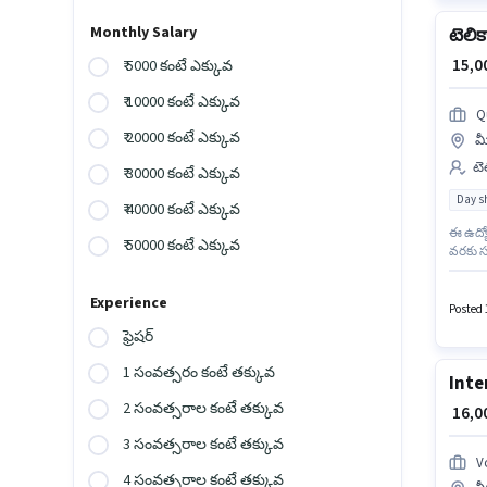
Monthly Salary
టెలిక
₹ 15,
₹ 5000 కంటే ఎక్కువ
₹ 10000 కంటే ఎక్కువ
Q
₹ 20000 కంటే ఎక్కువ
మ
టె
₹ 30000 కంటే ఎక్కువ
Day sh
₹ 40000 కంటే ఎక్కువ
ఈ ఉద్య
₹ 50000 కంటే ఎక్కువ
వరకు సం
టెలిమార
మరియు 
Experience
అర్హత ఉ
Posted 
ఫ్రెషర్
1 సంవత్సరం కంటే తక్కువ
Inte
2 సంవత్సరాల కంటే తక్కువ
₹ 16,
3 సంవత్సరాల కంటే తక్కువ
V
4 సంవత్సరాల కంటే తక్కువ