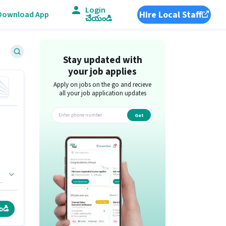
Login
Hire Local Staff
Download App
చేయండి
Stay updated with
your job applies
Apply on jobs on the go and recieve
all your job application updates
Get
app
ి
d
ge
ండి