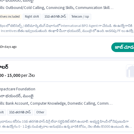
ీరా భయందర్, ముంబై
lls
:
Outbound/Cold Calling, Convincing Skills, Communication Skill, International Calling, Lead Generation, PAN Card, Bank Account, Aadhar Card
ntives included
Night shift
10వ తరగతి పాస్
Telecom / isp
po లో టెలిసెల్స్ / టెలిమార్కెటింగ్ విభాగంలో International BPO Agent గా చేరండి. ఈ ఉద్యోగానికి
+ Incentives జీతం ఇవ్వబడుతుంది. ఈ ఖాళీ మీరా భయందర్, ముంబై లో ఉంది. అదనపు PF లు ఉద్యో
 మరియు కంపెనీ పాలసీలపై ఆధారపడి ఇప్పించబడతాయి. దరఖాస్తుదారులు కనీసం 10వ తరగతి పాస్ డిగ్
్టిఫికెట్ కలిగి ఉండాలి. ఈ ఉద్యోగానికి అవసరమైన డాక్యుమెంట్లు PAN Card, Aadhar Card, Bank
t కలిగి ఉండాలి.
జాబ్ చూడ
10+ days ago
ాలర్
000 - 15,000
per నెల
mpactcare Foundation
ీరా భయందర్, ముంబై
lls
:
Bank Account, Computer Knowledge, Domestic Calling, Communication Skill, Aadhar Card, Wiring, PAN Card, Outbound/Cold Calling
ift
10వ తరగతి పాస్
Other
ుదారులు కనీసం 10వ తరగతి పాస్ డిగ్రీ లేదా సర్టిఫికెట్ కలిగి ఉండాలి. అభ్యర్థి హిందీ లో నిపుణుడిగా
. ఈ ఉద్యోగం 0 - 1 ఏళ్లు సంవత్సరాల అనుభవం ఉన్న వారికి కోసం, నెల జీతం ₹15000 ఉంటుంది. ఈ
ానికి అర్హత పొందేందుకు అభ్యర్థికి Computer Knowledge, Domestic Calling, Outbound/Cold