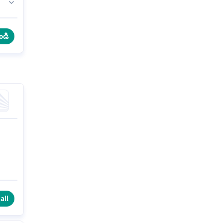
ు.
ండి
all