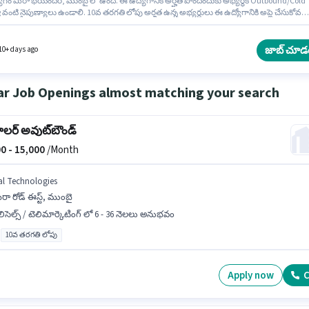
ోగం మీరా భయందర్, ముంబై లో ఉంది. ఈ ఉద్యోగానికి అర్హత పొందేందుకు అభ్యర్థికి Outbound/Cold
 వంటి నైపుణ్యాలు ఉండాలి. 10వ తరగతి లోపు అర్హత ఉన్న అభ్యర్థులు ఈ ఉద్యోగానికి అప్లై చేసుకోవచ్చ
ోగానికి Fixed జీతం ఇవ్వబడుతుంది. ఈ ఉద్యోగం 0 - 2 ఏళ్లు సంవత్సరాల అనుభవం ఉన్న వారికి కోసం,
ం ₹15000 ఉంటుంది. అభ్యర్థి హిందీ, మరాఠీ లో నిపుణుడిగా ఉండాలి.
జాబ్ చూడ
10+ days ago
ar Job Openings almost matching your search
ాలర్ అవుట్‌బౌండ్
0 -
15,000
/Month
al Technologies
రా రోడ్ ఈస్ట్, ముంబై
లిసెల్స్ / టెలిమార్కెటింగ్ లో 6 - 36 నెలలు అనుభవం
10వ తరగతి లోపు
Apply now
C