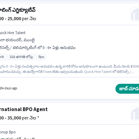
ాలింగ్ ఎగ్జిక్యూటివ్
000 - 25,000
per నెల
uick Hire Talent
ీరా భయందర్, ముంబై
లిసెల్స్ / టెలిమార్కెటింగ్ లో 0 - 6+ ఏళ్లు అనుభవం
ift
10వ తరగతి లోపు
Bpo
ోగం 0 - 6+ ఏళ్లు సంవత్సరాల అనుభవం ఉన్న వారికి కోసం అనుకూలంగా ఉంటుంది. మీరు నెలకు ₹2500
పాదించవచ్చు. ఈ ఉద్యోగానికి Fixed జీతం ఇవ్వబడుతుంది. Quick Hire Talent లో టెలిసెల్స్ /
్కెటింగ్ విభాగంలో టెలికాలింగ్ ఎగ్జిక్యూటివ్ గా చేరండి. ఈ ఉద్యోగం Full Time ప్రాతిపదికపై, DAY shif
వారానికి 5 days working ఉన్నాయి. ఈ ఖాళీ మీరా భయందర్, ముంబై లో ఉంది. 10వ తరగతి లోపు
న్న అభ్యర్థులు ఈ ఉద్యోగానికి అప్లై చేసుకోవచ్చు.
జాబ్ చూడ
10+ days ago
rnational BPO Agent
000 - 35,000
per నెల *
onup Bpo