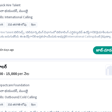
uick Hire Talent
ీరా భయందర్, ముంబై
lls
:
International Calling
ift
10వ తరగతి లోపు
Bpo
ire Talent టెలిసెల్స్ / టెలిమార్కెటింగ్ విభాగంలో టెలికాలింగ్ ఎగ్జిక్యూటివ్ ఉద్యోగానికి క్రియాశీలకంగ
 జరుగుతోంది. ఈ ఉద్యోగానికి అర్హత పొందేందుకు అభ్యర్థికి International Calling వంటి నైపుణ్యా
. ఈ ఖాళీ మీరా భయందర్, ముంబై లో ఉంది. ఈ ఉద్యోగానికి Fixed జీతం అందుబాటులో ఉంది. ఈ
నికి 10వ తరగతి లోపు అర్హత ఉన్న అభ్యర్థులు దరఖాస్తు చేయవచ్చు. ఈ ఉద్యోగం Full Time
దికపై, DAY shift మరియు వారానికి 5 days working ఉన్నాయి.
జాబ్ చూడ
10+ days ago
ాలర్
000 - 15,000
per నెల
mpactcare Foundation
ీరా భయందర్, ముంబై
lls
:
Outbound/Cold Calling
ift
10వ తరగతి లోపు
Bpo