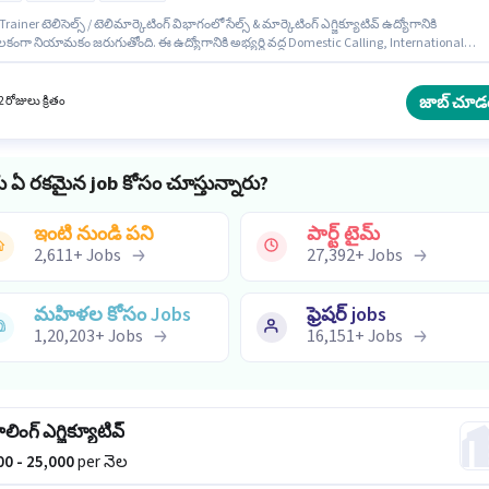
rainer టెలిసెల్స్ / టెలిమార్కెటింగ్ విభాగంలో సేల్స్ & మార్కెటింగ్ ఎగ్జిక్యూటివ్ ఉద్యోగానికి
ీలకంగా నియామకం జరుగుతోంది. ఈ ఉద్యోగానికి అభ్యర్థి వద్ద Domestic Calling, International
g, Lead Generation ఉండాలి. ఈ ఖాళీ మీరా భయందర్, ముంబై లో ఉంది. ఈ ఉద్యోగానికి Fixed జీతం
ుతుంది. ఇది Full Time ఉద్యోగం, ఇందులో DAY shift మరియు వారానికి 6 days working ఉంటాయి.
ోగం 6 - 60 నెలలు సంవత్సరాల అనుభవం ఉన్న వారికి కోసం అనుకూలంగా ఉంటుంది. మీరు నెలకు ₹180
జాబ్ చూడ
 రోజులు క్రితం
ంపాదించవచ్చు.
ు ఏ రకమైన job కోసం చూస్తున్నారు?
ఇంటి నుండి పని
పార్ట్ టైమ్
2,611
+
Jobs
27,392
+
Jobs
మహిళల కోసం Jobs
ఫ్రెషర్ jobs
1,20,203
+
Jobs
16,151
+
Jobs
ాలింగ్ ఎగ్జిక్యూటివ్
000 - 25,000
per నెల