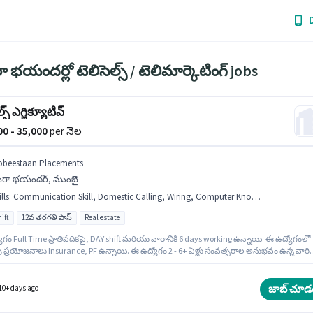
ా భయందర్లో టెలిసెల్స్ / టెలిమార్కెటింగ్ jobs
ేల్స్ ఎగ్జిక్యూటివ్
000 - 35,000
per నెల
obeestaan Placements
ీరా భయందర్, ముంబై
lls
:
Communication Skill, Domestic Calling, Wiring, Computer Knowledge, Outbound/Cold Calling, Lead Generation
ift
12వ తరగతి పాస్
Real estate
ోగం Full Time ప్రాతిపదికపై, DAY shift మరియు వారానికి 6 days working ఉన్నాయి. ఈ ఉద్యోగంలో
ప్రయోజనాలు Insurance, PF ఉన్నాయి. ఈ ఉద్యోగం 2 - 6+ ఏళ్లు సంవత్సరాల అనుభవం ఉన్న వారిక
నుకూలంగా ఉంటుంది. మీరు నెలకు ₹35000 వరకు సంపాదించవచ్చు. ఈ ఉద్యోగానికి Fixed జీతం
టులో ఉంది. ఈ ఖాళీ మీరా భయందర్, ముంబై లో ఉంది. ఈ ఉద్యోగానికి అభ్యర్థి వద్ద Outbound/Col
g, Communication Skill, Wiring, Lead Generation, Domestic Calling, Computer Knowled
జాబ్ చూడ
10+ days ago
.