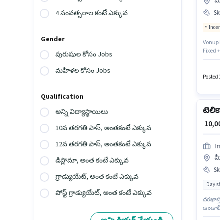
మ
Ski
4 సంవత్సరాల కంటే ఎక్కువ
Ince
Gender
Vonup B
Fixed 
పురుషుల కోసం Jobs
స్థాయి
లేదా సర
మహిళల కోసం Jobs
Accoun
Posted 
Qualification
టెలిక
అన్ని విద్యాస్థాయిలు
₹ 10,
10వ తరగతి పాస్, అంతకంటే ఎక్కువ
12వ తరగతి పాస్, అంతకంటే ఎక్కువ
I
మ
డిప్లొమా, అంత కంటే ఎక్కువ
Ski
గ్రాడ్యుయేట్, అంత కంటే ఎక్కువ
Day sh
పోస్ట్ గ్రాడ్యుయేట్, అంత కంటే ఎక్కువ
దరఖాస్త
ఉండాలి
ఉద్యోగ