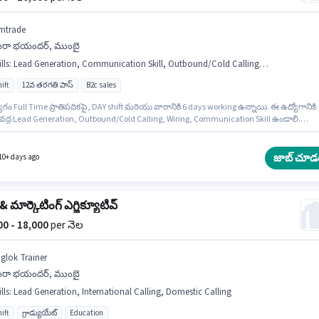
mtrade
ీరా భయందర్, ముంబై
lls
:
Lead Generation, Communication Skill, Outbound/Cold Calling, Wiring
ift
12వ తరగతి పాస్
B2c sales
గం Full Time ప్రాతిపదికపై, DAY shift మరియు వారానికి 6 days working ఉన్నాయి. ఈ ఉద్యోగానికి
థి వద్ద Lead Generation, Outbound/Cold Calling, Wiring, Communication Skill ఉండాలి.
 లో టెలిసెల్స్ / టెలిమార్కెటింగ్ విభాగంలో ఇన్‌సైడ్ సేల్స్ ఎగ్జిక్యూటివ్ గా చేరండి. ఈ ఉద్యోగానికి Fix
వ్వబడుతుంది. ఈ ఉద్యోగం మీరా భయందర్, ముంబై లో ఉంది. ఈ ఉద్యోగం 6 - 48 నెలలు సంవత్సరాల
 ఉన్న వారికి కోసం అనుకూలంగా ఉంటుంది. మీరు నెలకు ₹20000 వరకు సంపాదించవచ్చు.
జాబ్ చూడ
10+ days ago
 & మార్కెటింగ్ ఎగ్జిక్యూటివ్
000 - 18,000
per నెల
iglok Trainer
ీరా భయందర్, ముంబై
lls
:
Lead Generation, International Calling, Domestic Calling
ift
గ్రాడ్యుయేట్
Education