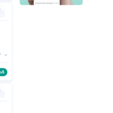
0
t
ండి