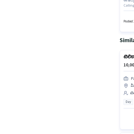
ఈ ఉద్య
Calling
ఈ ఉద్య
నెల జీత
Posted 
Simil
టెలిక
10,00
P
మీ
టె
Day