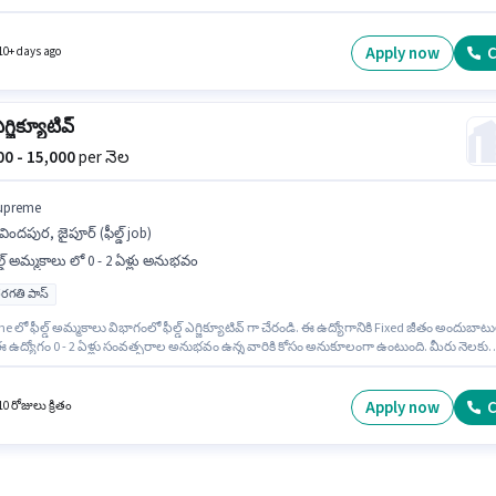
 ఈ ఉద్యోగం గోవంది, ముంబై లో ఉంది. Supreme లో అకౌంటెంట్ విభాగంలో అకౌంట్స్ ఎగ్జిక్యూటివ్ గా
Apply now
C
10+ days ago
 ఎగ్జిక్యూటివ్
000 - 15,000
per నెల
upreme
విందపుర, జైపూర్ (ఫీల్డ్ job)
ల్డ్ అమ్మకాలు లో 0 - 2 ఏళ్లు అనుభవం
రగతి పాస్
 లో ఫీల్డ్ అమ్మకాలు విభాగంలో ఫీల్డ్ ఎగ్జిక్యూటివ్ గా చేరండి. ఈ ఉద్యోగానికి Fixed జీతం అందుబాట
ఈ ఉద్యోగం 0 - 2 ఏళ్లు సంవత్సరాల అనుభవం ఉన్న వారికి కోసం అనుకూలంగా ఉంటుంది. మీరు నెలకు
 వరకు సంపాదించవచ్చు. ఈ ఉద్యోగం గోవిందపుర, జైపూర్ లో ఉంది. దరఖాస్తుదారులు కనీసం 12వ తరగ
్రీ లేదా సర్టిఫికెట్ కలిగి ఉండాలి.
Apply now
C
0 రోజులు క్రితం