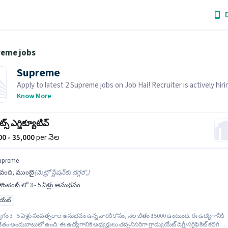
reme jobs
Supreme
Apply to latest 2 Supreme jobs on Job Hai! Recruiter is actively hiri
your area.
Know More
్స్ ఎగ్జిక్యూటివ్
000 - 35,000
per నెల
upreme
ోవంది, ముంబై
(
మెట్రో స్టేషన్‌కు దగ్గర',
)
ౌంటెంట్ లో 3 - 5 ఏళ్లు అనుభవం
యుయేట్
గం 3 - 5 ఏళ్లు సంవత్సరాల అనుభవం ఉన్న వారికి కోసం, నెల జీతం ₹35000 ఉంటుంది. ఈ ఉద్యోగానికి
ీతం అందుబాటులో ఉంది. ఈ ఉద్యోగానికి అభ్యర్థులు తప్పనిసరిగా గ్రాడ్యుయేట్ డిగ్రీ/సర్టిఫికెట్ కలిగి