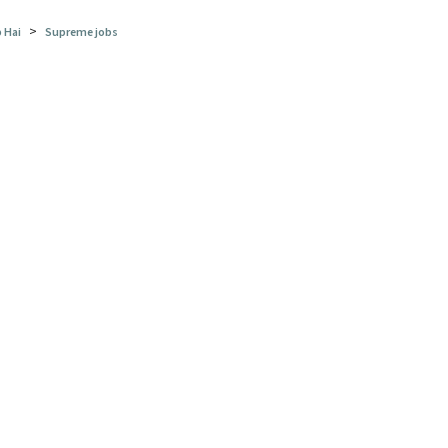
>
 Hai
Supreme jobs