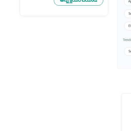
అన్ని క్లియర్ చేయండి
A
Sw
E
Trend
Su