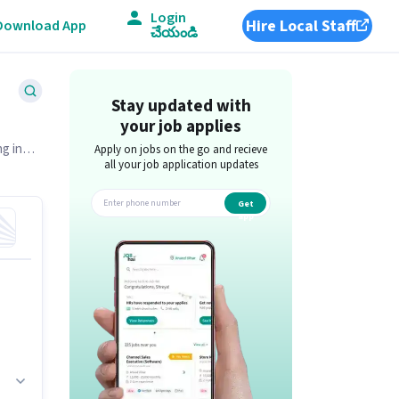
Login
Hire Local Staff
Download App
చేయండి
Stay updated with
your job applies
ng in
Apply on jobs on the go and recieve
all your job application updates
Get
app