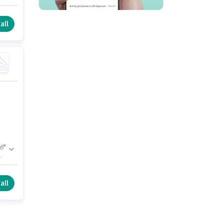
all
ులో
తి
all