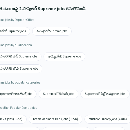
Hai.comపై 2 పాపులర్ Supreme jobs కనుగొనండి
me jobs by Popular Cities
ూనేలో Supreme jobs
ముంబైలో Supreme jobs
me jobs by qualification
2వ తరగతి పాస్ Supreme jobs
గ్రాడ్యుయేట్ Supreme jobs
0వ తరగతి లోపు Supreme jobs
me jobs by popular cateogries
upremeలో అకౌంటెంట్ jobs
Supremeలో డెలివరీ jobs
Supremeలో ఫీల్డ్ అమ్మకాలు jobs
by other Popular Companies
inkit jobs (10.5K)
Kotak Mahindra Bank jobs (9.22K)
Muthoot Fincorp jobs (7.48K)