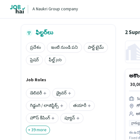
A Naukri Group company
2 Sup
ఫిల్టర్‌లు
ప్రదేశం
ఇంటి నుండి పని
పార్ట్ టైమ్
ఫ్రెషర్
ఫీల్డ్ job
అకౌంట
Job Roles
₹ 30,
డెలివరీ
డ్రైవర్
S
గిడ్డంగి / లాజిస్టిక్స్
తయారీ
గ
అక
హౌస్ కీపింగ్
ప్యూన్
గ్రాడ్
+
39
more
ఈ ఉద్యో
Fixed జ