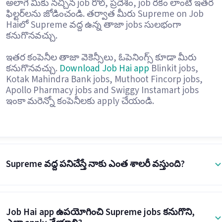
అలాగే మీకు నచ్చిన job రోల్, ప్రదేశం, job రకం లాంటి ఇతర
ఫిల్టర్‌లను జోడించండి. తర్వాత మీరు Supreme on Job
Haiలో Supreme వద్ద ఉన్న తాజా jobs సులభంగా
కనుగొనవచ్చు.
ఇతర కంపెనీల తాజా వెకెన్సీలు, ఓపెనింగ్స్ కూడా మీరు
కనుగొనవచ్చు.
Download Job Hai app
Blinkit jobs,
Kotak Mahindra Bank jobs, Muthoot Fincorp jobs,
Apollo Pharmacy jobs and Swiggy Instamart jobs
ఇంకా మరెన్నో కంపెనీలకు apply చేయండి.
Supreme వద్ద పనిచేస్తే నాకు ఎంత శాలరీ వస్తుంది?
Job Hai app ఉపయోగించి Supreme jobs కనుగొని,