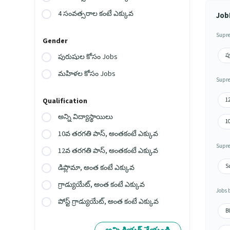
4 సంవత్సరాల కంటే ఎక్కువ
Job
Supre
Gender
ప
పురుషుల కోసం Jobs
మహిళల కోసం Jobs
Supre
1
Qualification
అన్ని విద్యాస్థాయిలు
1
10వ తరగతి పాస్, అంతకంటే ఎక్కువ
Supre
12వ తరగతి పాస్, అంతకంటే ఎక్కువ
S
డిప్లొమా, అంత కంటే ఎక్కువ
గ్రాడ్యుయేట్, అంత కంటే ఎక్కువ
Jobs 
పోస్ట్ గ్రాడ్యుయేట్, అంత కంటే ఎక్కువ
Bl