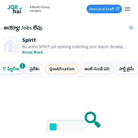
A Naukri Group
Hire Local Staff
company
అయ్యో! Jobs లేవు.
Spirit
No active SPIRIT job opening matching your search. Browse
similar job openings below.
Know More
1
ఫిల్టర్‌లు
ప్రదేశం
Qualification
ఇంటి నుండి పని
పార్ట్ టైమ్