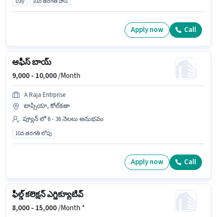
Day
10వ తరగతి పాస్
Apply now
Call
ఆఫీస్ బాయ్
9,000 -
10,000
/Month
A Raja Entrprise
టాప్సియా, కోల్‌కతా
ప్యూన్ లో 6 - 36 నెలలు అనుభవం
10వ తరగతి లోపు
Apply now
Call
ఫీల్డ్ కలెక్షన్ ఎగ్జిక్యూటివ్
8,000 -
15,000
/Month *