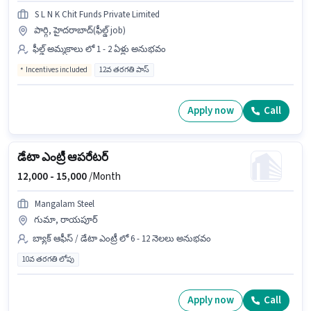
S L N K Chit Funds Private Limited
పార్గి, హైదరాబాద్(ఫీల్డ్ job)
ఫీల్డ్ అమ్మకాలు లో 1 - 2 ఏళ్లు అనుభవం
Incentives included
12వ తరగతి పాస్
Apply now
Call
డేటా ఎంట్రీ ఆపరేటర్
12,000 -
15,000
/Month
Mangalam Steel
గుమా, రాయపూర్
బ్యాక్ ఆఫీస్ / డేటా ఎంట్రీ లో 6 - 12 నెలలు అనుభవం
10వ తరగతి లోపు
Apply now
Call