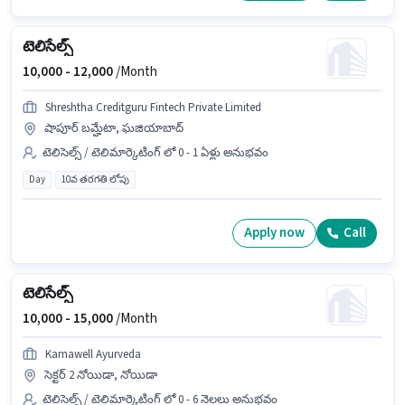
టెలిసేల్స్
10,000 -
12,000
/Month
Shreshtha Creditguru Fintech Private Limited
షాపూర్ బమ్హేటా, ఘజియాబాద్
టెలిసెల్స్ / టెలిమార్కెటింగ్ లో 0 - 1 ఏళ్లు అనుభవం
Day
10వ తరగతి లోపు
Apply now
Call
టెలిసేల్స్
10,000 -
15,000
/Month
Kamawell Ayurveda
సెక్టర్ 2 నోయిడా, నోయిడా
టెలిసెల్స్ / టెలిమార్కెటింగ్ లో 0 - 6 నెలలు అనుభవం