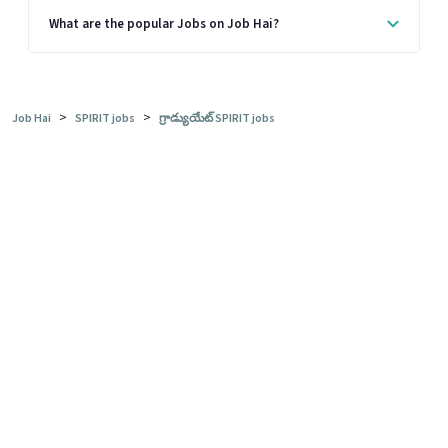
What are the popular Jobs on Job Hai?
>
>
Job Hai
SPIRIT jobs
గ్రాడ్యుయేట్ SPIRIT jobs