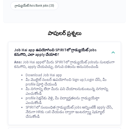
గ్రాడ్యుయేట్ Axis Bank jobs (33)
పాపులర్ ప్రశ్నలు
Job Hai app ఉపయోగించి SPIRITలో గ్రాడ్యుయేట్ jobs
కనుగొని, ఎలా apply చేయాలి?
Ans:
Job Hai appలో మీరు SPIRITలో గ్రాడ్యుయేట్ jobsను సులభంగా
కనుగొని, apply చేయవచ్చు. దిగువ దశలను అనుసరించండి:
Download Job Hai app
మీ మొబైల్ నంబర్ ఉపయోగించి Sign up/Login చేసి, మీ
profile పూర్తి చేయండి
మీ నగరాన్ని లేదా మీరు పని చేయాలనుకుంటున్న నగరాన్ని
ఎంచుకోండి
profile సెక్షన్‌కు వెళ్లి, మీ విద్యార్హతలను గ్రాడ్యుయేట్గా
ఎంచుకోండి
SPIRITలో సంబంధిత గ్రాడ్యుయేట్ jobs అన్నింటికీ apply చేసి,
నేరుగా HRకు call చేయడం ద్వారా ఇంటర్వ్యూ షెడ్యూల్
చేసుకోండి