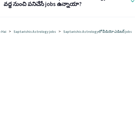
వద్ద నుంచి పనిచేసే jobs ఉన్నాయా?
>
>
 Hai
Saptarishis Astrology jobs
Saptarishis Astrologyలో వీడియో ఎడిటర్ jobs