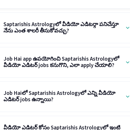
Saptarishis Astrologyలో వీడియో ఎడిటర్గా పనిచేస్తూ
నేను ఎంత శాలరీ తీసుకోవచ్చు?
Job Hai app ఉపయోగించి Saptarishis Astrologyలో
వీడియో ఎడిటర్ jobs కనుగొని, ఎలా apply చేయాలి?
Job Haiలో Saptarishis Astrologyలో ఎన్ని వీడియో
ఎడిటర్ jobs ఉన్నాయి?
వీడియో ఎడిటర్ కోసం Saptarishis Astrologyలో ఇంటి