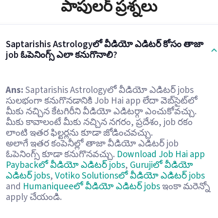
పాపులర్ ప్రశ్నలు
Saptarishis Astrologyలో వీడియో ఎడిటర్ కోసం తాజా
job ఓపెనింగ్స్ ఎలా కనుగొనాలి?
Ans:
Saptarishis Astrologyలో వీడియో ఎడిటర్ jobs
సులభంగా కనుగొనడానికి Job Hai app లేదా వెబ్‌సైట్‌లో
మీకు నచ్చిన కేటగిరీని వీడియో ఎడిటర్గా ఎంచుకోవచ్చు.
మీకు కావాలంటే మీకు నచ్చిన నగరం, ప్రదేశం, job రకం
లాంటి ఇతర ఫిల్టర్లను కూడా జోడించవచ్చు.
అలాగే ఇతర కంపెనీల్లో తాజా వీడియో ఎడిటర్ job
ఓపెనింగ్స్ కూడా కనుగొనవచ్చు.
Download Job Hai app
Paybackలో వీడియో ఎడిటర్ jobs
,
Gurujiలో వీడియో
ఎడిటర్ jobs
,
Votiko Solutionsలో వీడియో ఎడిటర్ jobs
and
Humaniqueeలో వీడియో ఎడిటర్ jobs
ఇంకా మరెన్నో
apply చేయండి.