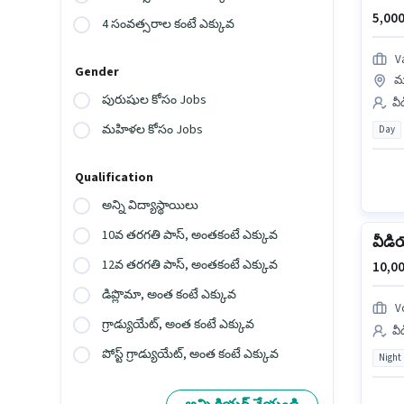
5,000
4 సంవత్సరాల కంటే ఎక్కువ
V
Gender
మ
పురుషుల కోసం Jobs
వీ
మహిళల కోసం Jobs
Day
Qualification
అన్ని విద్యాస్థాయిలు
10వ తరగతి పాస్, అంతకంటే ఎక్కువ
వీడి
12వ తరగతి పాస్, అంతకంటే ఎక్కువ
10,00
డిప్లొమా, అంత కంటే ఎక్కువ
V
గ్రాడ్యుయేట్, అంత కంటే ఎక్కువ
వీ
పోస్ట్ గ్రాడ్యుయేట్, అంత కంటే ఎక్కువ
Night