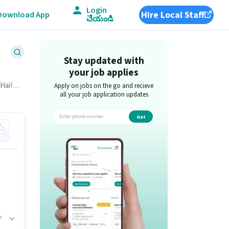
Login
Hire Local Staff
Download App
చేయండి
Stay updated with
your job applies
Hai!
Apply on jobs on the go and recieve
all your job application updates
Get
app
ు