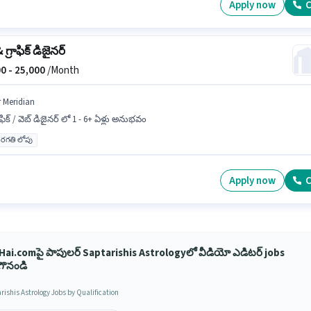
Apply now
C
 గ్రాఫిక్ డిజైనర్
0 -
25,000
/Month
r Meridian
రాఫిక్ / వెబ్ డిజైనర్ లో 1 - 6+ ఏళ్లు అనుభవం
రగతి లోపు
Apply now
C
Hai.comపై పాపులర్ Saptarishis Astrologyలో వీడియో ఎడిటర్ jobs
గొనండి
rishis Astrology Jobs by Qualification