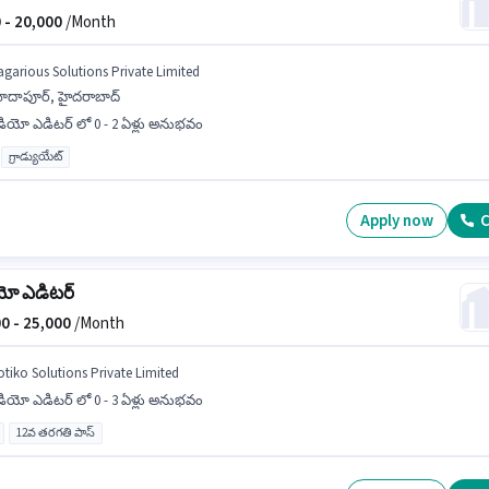
 -
20,000
/Month
agarious Solutions Private Limited
ాదాపూర్, హైదరాబాద్
డియో ఎడిటర్ లో 0 - 2 ఏళ్లు అనుభవం
గ్రాడ్యుయేట్
Apply now
C
యో ఎడిటర్
0 -
25,000
/Month
otiko Solutions Private Limited
డియో ఎడిటర్ లో 0 - 3 ఏళ్లు అనుభవం
12వ తరగతి పాస్