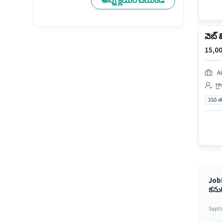
అన్ని క్లియర్ చేయండి
వెబ్ &
15,00
A
గ్
10వ త
Job
కను
Sapta