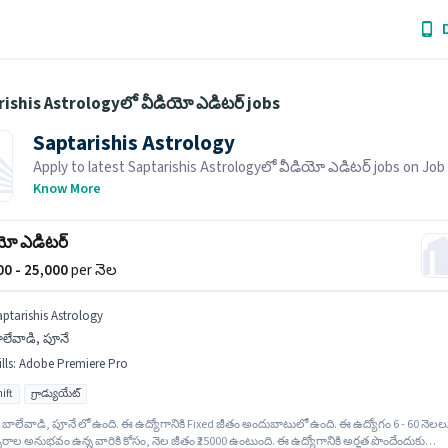
ishis Astrologyలో వీడియో ఎడిటర్ jobs
Saptarishis Astrology
Apply to latest Saptarishis Astrologyలో వీడియో ఎడిటర్ jobs on Job 
Recruiter is actively hiring in your area.
Know More
యో ఎడిటర్
000 - 25,000
per నెల
aptarishis Astrology
ాలేవాడి, పూనే
lls
:
Adobe Premiere Pro
ift
గ్రాడ్యుయేట్
 బాలేవాడి, పూనే లో ఉంది. ఈ ఉద్యోగానికి Fixed జీతం అందుబాటులో ఉంది. ఈ ఉద్యోగం 6 - 60 నెలల
రాల అనుభవం ఉన్న వారికి కోసం, నెల జీతం ₹25000 ఉంటుంది. ఈ ఉద్యోగానికి అర్హత పొందేందుకు