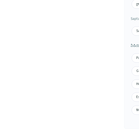
గ్
Sapta
S
వీడియ
P
G
H
E
Nv