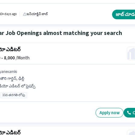
ికి Adobe Premiere Pro వంటి నైపుణ్యాలు ఉండాలి. Saptarishis Astrology లో వీడియో ఎడిటర్
ో వీడియో ఎడిటర్ గా చేరండి. ఈ ఉద్యోగానికి అభ్యర్థులు తప్పనిసరిగా గ్రాడ్యుయేట్ డిగ్రీ/సర్టిఫికెట్ కలిగ
.
జాబ్ చూడ
10+ days ago
ఇన్‌యాక్టివ్ జాబ్
ar Job Openings almost matching your search
యో ఎడిటర్
 -
8,000
/Month
yariexamki
జౌరి గార్డెన్, ఢిల్లీ
డియో ఎడిటర్ లో ఫ్రెషర్స్
10వ తరగతి లోపు
Apply now
C
యో ఎడిటర్