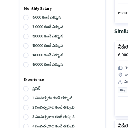
అభ్యర్థ
విభాగంల
Monthly Salary
ఉండాలి
Posted 
₹ 5000 కంటే ఎక్కువ
₹ 10000 కంటే ఎక్కువ
Simil
₹ 20000 కంటే ఎక్కువ
₹ 30000 కంటే ఎక్కువ
వీడి
6,000
₹ 40000 కంటే ఎక్కువ
₹ 50000 కంటే ఎక్కువ
T
రా
Experience
వీ
ఫ్రెషర్
Day
1 సంవత్సరం కంటే తక్కువ
2 సంవత్సరాల కంటే తక్కువ
3 సంవత్సరాల కంటే తక్కువ
వీడి
4 సంవత్సరాల కంటే తక్కువ