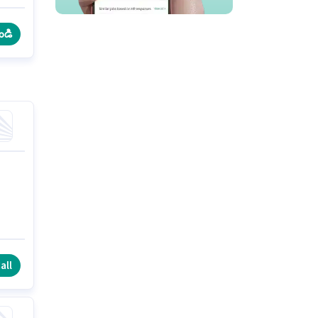
ి
ండి
all