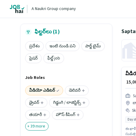
A Naukri Group company
Saptar
ఫిల్టర్‌లు (1)
ప్రదేశం
ఇంటి నుండి పని
పార్ట్ టైమ్
ఫ్రెషర్
ఫీల్డ్ job
వీడి
Job Roles
₹ 15,
వీడియో ఎడిటర్
డెలివరీ
S
డ్రైవర్
గిడ్డంగి / లాజిస్టిక్స్
బ
Ski
తయారీ
హౌస్ కీపింగ్
Day sh
+
39
more
ఈ ఖాళీ
సంవత్స