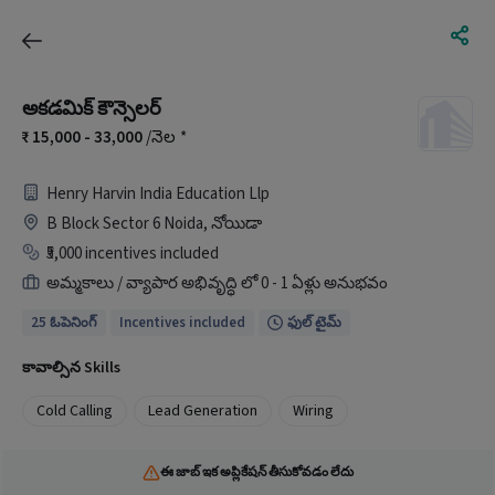
అకడమిక్ కౌన్సెలర్
15,000 - 33,000
/నెల
*
Henry Harvin India Education Llp
B Block Sector 6 Noida, నోయిడా
₹5,000 incentives included
అమ్మకాలు / వ్యాపార అభివృద్ధి లో 0 - 1 ఏళ్లు అనుభవం
25 ఓపెనింగ్
Incentives included
ఫుల్ టైమ్
కావాల్సిన Skills
Cold Calling
Lead Generation
Wiring
ఈ జాబ్ ఇక అప్లికేషన్ తీసుకోవడం లేదు