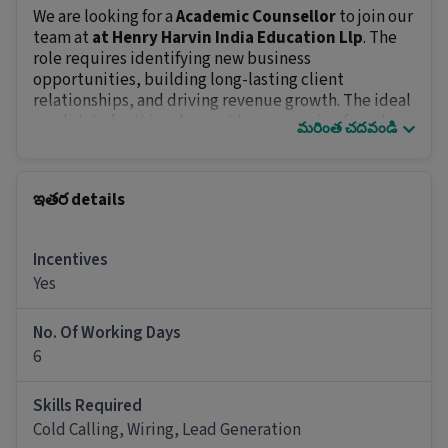
We are looking for a
Academic Counsellor
to join our
team at
at Henry Harvin India Education Llp
. The
role requires identifying new business
opportunities, building long-lasting client
relationships, and driving revenue growth. The ideal
candidate for this role must have a passion for sales,
మరింత చదవండి
excellent communication skills, and a proven record
of closing deals.
ఇతర details
Key Responsibilities:
Identify and approach potential clients to
generate leads and drive sales growth.
Incentives
Present and promote products or services to
Yes
prospective customers.
Maintain strong relationships with existing
No. Of Working Days
clients and motivate them to repeat business.
6
Prepare and deliver sales pitches tailored to
client needs.
Skills Required
Achieve monthly and quarterly sales targets.
Cold Calling, Wiring, Lead Generation
Stay informed on market trends and competitor