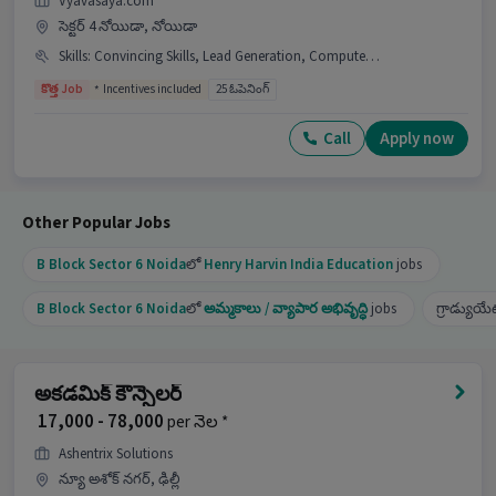
Vyavasaya.com
skills మరియు 0-1 సంవత్సరాల అనుభవం ఉన్న అభ్యర్థి
సెక్టర్ 4 నోయిడా, నోయిడా
ఈ job కు సరైనవాడు.
Skills
:
Convincing Skills, Lead Generation, Computer Knowledge, Cold Calling, ,, Other INDUSTRY
ఈ Academic Counsellor job ను మంచి అవకాశంగా
కొత్త Job
Incentives included
25 ఓపెనింగ్
ఏమి చేస్తుంది?
Call
Apply now
Ans :
ఇది మంచి అవకాశం ఎందుకంటే ఈ job కు
₹15,000-₹33,000 నెలకు జీతం ఉంది, ఇది ఒక Full Time
job మరియు 25 openings ఉన్నాయి.
Other Popular Jobs
అభ్యర్థులు మరింత సమాచారం కోసం HRకు call చేయవచ్చు.
B Block Sector 6 Noida
లో
Henry Harvin India Education
jobs
B Block Sector 6 Noida
లో
అమ్మకాలు / వ్యాపార అభివృద్ధి
jobs
గ్రాడ్యుయే
అకడమిక్ కౌన్సెలర్
₹ 17,000 - 78,000
per నెల *
Ashentrix Solutions
న్యూ అశోక్ నగర్, ఢిల్లీ