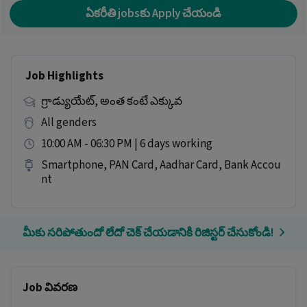
ఏకరీతి jobsకు Apply చేయండి
Job Highlights
గ్రాడ్యుయేట్, అంత కంటే ఎక్కువ
All genders
10:00 AM - 06:30 PM | 6 days working
Smartphone, PAN Card, Aadhar Card, Bank Accou
nt
మీకు సరిపోతుందో లేదో చెక్ చేయడానికి రిజిస్టర్ చేసుకోండి!
Job వివరణ