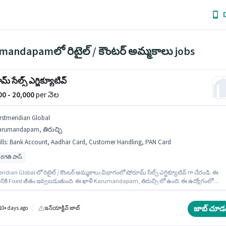
mandapamలో రిటైల్ / కౌంటర్ అమ్మకాలు jobs
్ సేల్స్ ఎగ్జిక్యూటివ్
000 - 20,000
per నెల
irstmeridian Global
arumandapam, తిరుచ్చి
lls
:
Bank Account, Aadhar Card, Customer Handling, PAN Card
రగతి పాస్
ridian Global లో రిటైల్ / కౌంటర్ అమ్మకాలు విభాగంలో షోరూమ్ సేల్స్ ఎగ్జిక్యూటివ్ గా చేరండి. ఈ
ానికి Fixed జీతం ఇవ్వబడుతుంది. ఈ ఖాళీ Karumandapam, తిరుచ్చి లో ఉంది. ఈ ఉద్యోగంలో
్రయోజనాలు PF ఉన్నాయి. దరఖాస్తుదారులు కనీసం 10వ తరగతి పాస్ డిగ్రీ లేదా సర్టిఫికెట్ కలిగి
 ఈ ఉద్యోగానికి అర్హత పొందేందుకు అభ్యర్థికి Customer Handling వంటి నైపుణ్యాలు ఉండాలి.
జాబ్ చూడ
10+ days ago
ఇన్‌యాక్టివ్ జాబ్