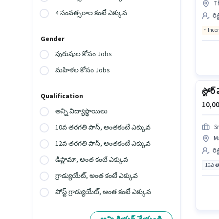
Th
4 సంవత్సరాల కంటే ఎక్కువ
రి
Ince
Gender
పురుషుల కోసం Jobs
మహిళల కోసం Jobs
స్టోర్
Qualification
10,00
అన్ని విద్యాస్థాయిలు
S
10వ తరగతి పాస్, అంతకంటే ఎక్కువ
Ma
12వ తరగతి పాస్, అంతకంటే ఎక్కువ
రి
డిప్లొమా, అంత కంటే ఎక్కువ
10వ త
గ్రాడ్యుయేట్, అంత కంటే ఎక్కువ
పోస్ట్ గ్రాడ్యుయేట్, అంత కంటే ఎక్కువ