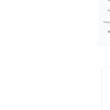
K
Ka
Trend
తి