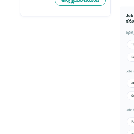
అన్ని క్లియర్ చేయండి
Job
కను
రిటైల్
Th
D
Jobs i
A
కం
Jobs 
K