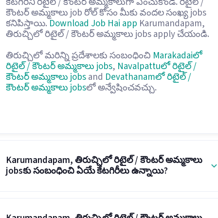
కేటగిరీని రిటైల్ / కౌంటర్ అమ్మకాలుగా ఎంచుకోండి. రిటైల్ /
కౌంటర్ అమ్మకాలు job రోల్ కోసం మీకు వందల సంఖ్య jobs
కనిపిస్తాయి.
Download Job Hai app
Karumandapam,
తిరుచ్చిలో రిటైల్ / కౌంటర్ అమ్మకాలు jobs apply చేయండి.
తిరుచ్చిలో మరిన్ని ప్రదేశాలకు సంబంధించి
Marakadaiలో
రిటైల్ / కౌంటర్ అమ్మకాలు jobs
,
Navalpattuలో రిటైల్ /
కౌంటర్ అమ్మకాలు jobs
and
Devathanamలో రిటైల్ /
కౌంటర్ అమ్మకాలు jobs
లో అన్వేషించవచ్చు.
Karumandapam, తిరుచ్చిలో రిటైల్ / కౌంటర్ అమ్మకాలు
jobsకు సంబంధించి ఏయే కేటగిరీలు ఉన్నాయి?