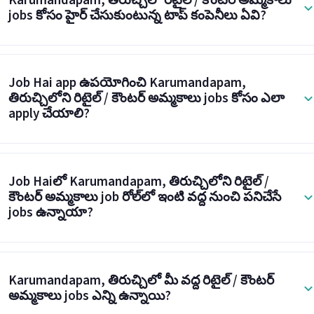
Karumandapam, తిరుచ్చిలో రిటైల్ / కౌంటర్ అమ్మకాలు
jobs కోసం హైర్ చేసుకుంటున్న టాప్ కంపెనీలు ఏవి?
Job Hai app ఉపయోగించి Karumandapam,
తిరుచ్చిలోని రిటైల్ / కౌంటర్ అమ్మకాలు jobs కోసం ఎలా
apply చేయాలి?
Job Haiలో Karumandapam, తిరుచ్చిలోని రిటైల్ /
కౌంటర్ అమ్మకాలు job రోల్‌లో ఇంటి వద్ద నుంచి పనిచేసే
jobs ఉన్నాయా?
Karumandapam, తిరుచ్చిలో మీ వద్ద రిటైల్ / కౌంటర్
అమ్మకాలు jobs ఎన్ని ఉన్నాయి?