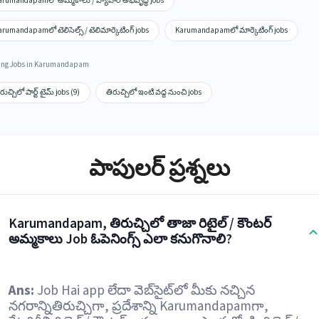
arumandapamలో అమ్మకాలు / వ్యాపార అభివృద్ధి jobs
rumandapamలో టెలిసెల్స్ / టెలిమార్కెటింగ్ jobs
Karumandapamలో మార్కెటింగ్ jobs
ing Jobs in Karumandapam
రుచ్చిలో పార్ట్ టైమ్ jobs (9)
తిరుచ్చిలో ఇంటి వద్ద నుంచి jobs
పాపులర్ ప్రశ్నలు
Karumandapam, తిరుచ్చిలో తాజా రిటైల్ / కౌంటర్
అమ్మకాలు Job ఓపెనింగ్స్ ఎలా కనుగొనాలి?
Ans:
Job Hai app లేదా వెబ్‌సైట్‌లో మీకు నచ్చిన
నగరాన్నితిరుచ్చిగా, ప్రదేశాన్ని Karumandapamగా,