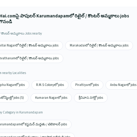
Hai.comపై పాపులర్ Karumandapamలో రిటైల్ / కౌంటర్ అమ్మకాలు jobs
గొనండి
 / కౌంటర్ అమ్మకాలు Jobs nearby
illai Nagarలో రిటైల్ / కౌంటర్ అమ్మకాలు jobs
Marakadaiలో రిటైల్ / కౌంటర్ అమ్మకాలు jobs
evathanamలో రిటైల్ / కౌంటర్ అమ్మకాలు jobs
n nearby Localities
lpha Nagarలో jobs
R.M.S Colonyలో jobs
Pirattiyurలో jobs
Anbu Nagarలో jobs
టోన్మెంట్లో jobs (5)
Kumaran Nagarలో jobs
శ్రీనివాస నగర్లో jobs
by Category in Karumandapam
arumandapamలో కస్టమర్ మద్దతు / టెలికాలర్ jobs