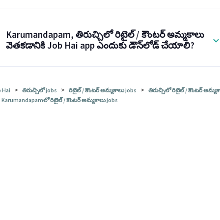
Karumandapam, తిరుచ్చిలో రిటైల్ / కౌంటర్ అమ్మకాలు
వెతకడానికి Job Hai app ఎందుకు డౌన్‌లోడ్ చేయాలి?
>
>
>
 Hai
తిరుచ్చిలో jobs
రిటైల్ / కౌంటర్ అమ్మకాలు jobs
తిరుచ్చిలో రిటైల్ / కౌంటర్ అమ్మ
Karumandapamలో రిటైల్ / కౌంటర్ అమ్మకాలు jobs