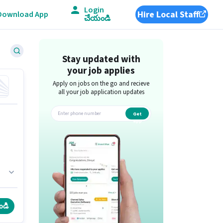
Login
Hire Local Staff
Download App
చేయండి
Stay updated with
your job applies
Apply on jobs on the go and recieve
all your job application updates
Get
app
ండి