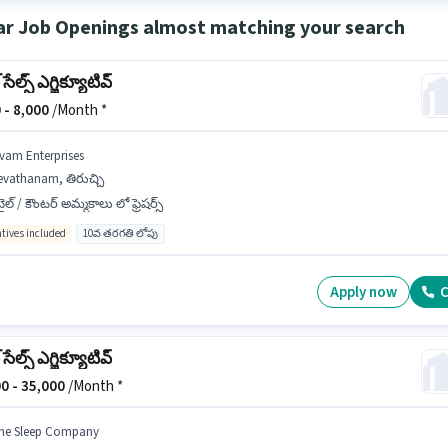
ar Job Openings almost matching your search
 సేల్స్ ఎగ్జిక్యూటివ్
 -
8,000
/Month *
ivam Enterprises
evathanam, తిరుచ్చి
టైల్ / కౌంటర్ అమ్మకాలు లో ఫ్రెషర్స్
ntives included
10వ తరగతి లోపు
Apply now
C
 సేల్స్ ఎగ్జిక్యూటివ్
0 -
35,000
/Month *
he Sleep Company