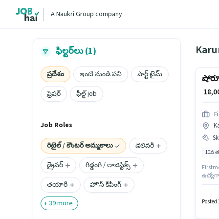
A Naukri Group company
Karu
ఫిల్టర్‌లు (1)
ప్రదేశం
ఇంటి నుండి పని
పార్ట్ టైమ్
షోరూమ
₹ 18,
ఫ్రెషర్
ఫీల్డ్ job
F
Job Roles
K
Ski
రిటైల్ / కౌంటర్ అమ్మకాలు
డెలివరీ
10వ త
డ్రైవర్
గిడ్డంగి / లాజిస్టిక్స్
Firstme
ఉద్యోగ
తయారీ
హౌస్ కీపింగ్
అదనపు ప
ఉండాలి.
Posted 
+
39
more