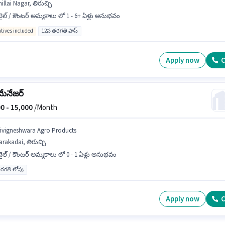
illai Nagar, తిరుచ్చి
టైల్ / కౌంటర్ అమ్మకాలు లో 1 - 6+ ఏళ్లు అనుభవం
ntives included
12వ తరగతి పాస్
Apply now
C
 మేనేజర్
0 -
15,000
/Month
rivigneshwara Agro Products
rakadai, తిరుచ్చి
టైల్ / కౌంటర్ అమ్మకాలు లో 0 - 1 ఏళ్లు అనుభవం
రగతి లోపు
Apply now
C