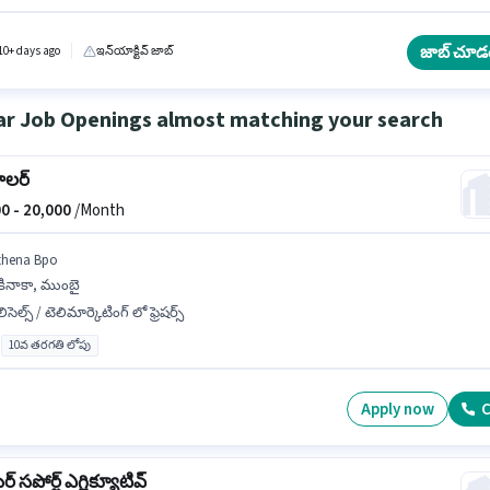
ోగానికి Internet Connection, Laptop/Desktop కలిగి ఉండటం ముఖ్యం. దరఖాస్తుదారులు కనీసం
యేట్ డిగ్రీ లేదా సర్టిఫికెట్ కలిగి ఉండాలి. అభ్యర్థి హిందీ లో నిపుణుడిగా ఉండాలి.
జాబ్ చూడ
10+ days ago
ఇన్‌యాక్టివ్ జాబ్
ar Job Openings almost matching your search
ాలర్
0 -
20,000
/Month
thena Bpo
కినాకా, ముంబై
ిసెల్స్ / టెలిమార్కెటింగ్ లో ఫ్రెషర్స్
10వ తరగతి లోపు
Apply now
C
్ సపోర్ట్ ఎగ్జిక్యూటివ్