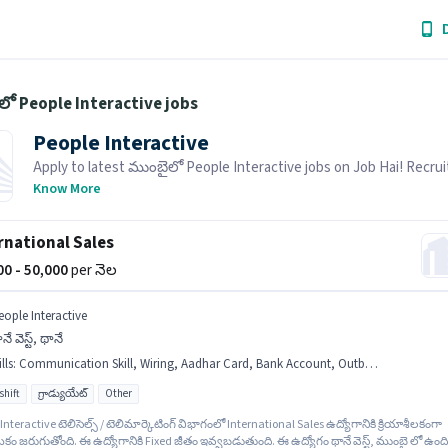
ో People Interactive jobs
People Interactive
Apply to latest ముంబైలో People Interactive jobs on Job Hai! Recruit
actively hiring in your area.
Know More
rnational Sales
000 - 50,000
per నెల
eople Interactive
నే వెస్ట్, థానే
lls
:
Communication Skill, Wiring, Aadhar Card, Bank Account, Outbound/Cold Calling, International Calling, Internet Connection, Laptop/Desktop, PAN Card, MS Excel, Lead Generation
shift
గ్రాడ్యుయేట్
Other
Interactive టెలిసెల్స్ / టెలిమార్కెటింగ్ విభాగంలో International Sales ఉద్యోగానికి క్రియాశీలకంగా
ం జరుగుతోంది. ఈ ఉద్యోగానికి Fixed జీతం ఇవ్వబడుతుంది. ఈ ఉద్యోగం థానే వెస్ట్, ముంబై లో ఉంది