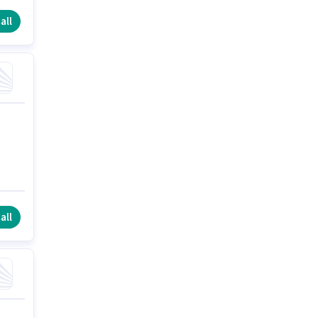
all
all