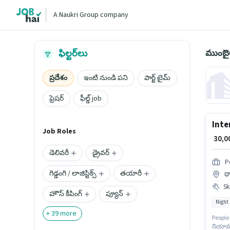
A Naukri Group company
ముంబైల
ఫిల్టర్‌లు
ప్రదేశం
ఇంటి నుండి పని
పార్ట్ టైమ్
ఫ్రెషర్
ఫీల్డ్ job
Inte
Job Roles
₹ 30,
డెలివరీ
డ్రైవర్
P
గిడ్డంగి / లాజిస్టిక్స్
తయారీ
థా
Ski
హౌస్ కీపింగ్
ప్యూన్
Night 
+
39
more
People 
నియామక