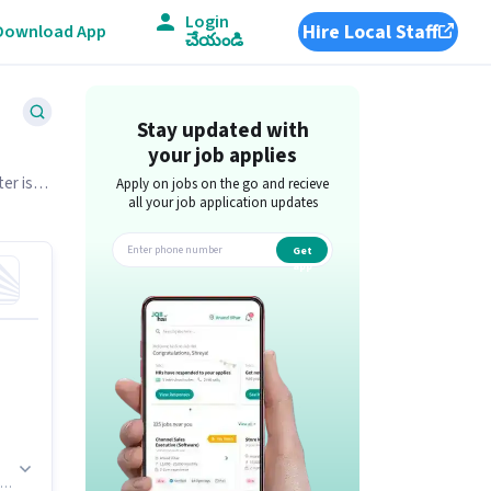
Login
Hire Local Staff
Download App
చేయండి
Stay updated with
your job applies
er is
Apply on jobs on the go and recieve
all your job application updates
Get
app
.