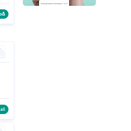
ండి
all