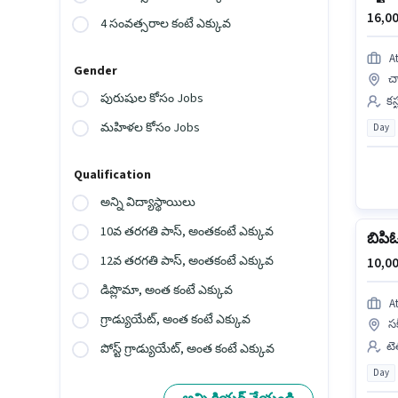
16,00
4 సంవత్సరాల కంటే ఎక్కువ
A
Gender
చ
పురుషుల కోసం Jobs
కస
మహిళల కోసం Jobs
Day
Qualification
అన్ని విద్యాస్థాయిలు
10వ తరగతి పాస్, అంతకంటే ఎక్కువ
బిపిఓ
12వ తరగతి పాస్, అంతకంటే ఎక్కువ
10,00
డిప్లొమా, అంత కంటే ఎక్కువ
A
గ్రాడ్యుయేట్, అంత కంటే ఎక్కువ
సక
టె
పోస్ట్ గ్రాడ్యుయేట్, అంత కంటే ఎక్కువ
Day