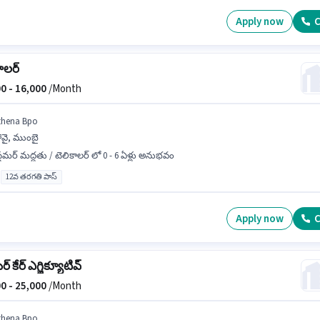
Apply now
C
ాలర్
0 -
16,000
/Month
thena Bpo
ోవై, ముంబై
్టమర్ మద్దతు / టెలికాలర్ లో 0 - 6 ఏళ్లు అనుభవం
12వ తరగతి పాస్
Apply now
C
్ కేర్ ఎగ్జిక్యూటివ్
0 -
25,000
/Month
thena Bpo