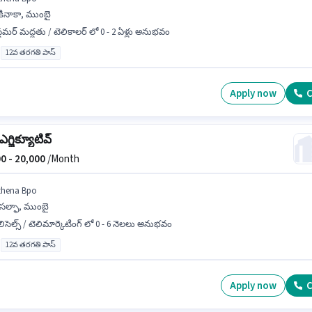
కినాకా, ముంబై
్టమర్ మద్దతు / టెలికాలర్ లో 0 - 2 ఏళ్లు అనుభవం
12వ తరగతి పాస్
Apply now
C
 ఎగ్జిక్యూటివ్
0 -
20,000
/Month
thena Bpo
సల్ఫా, ముంబై
లిసెల్స్ / టెలిమార్కెటింగ్ లో 0 - 6 నెలలు అనుభవం
12వ తరగతి పాస్
Apply now
C