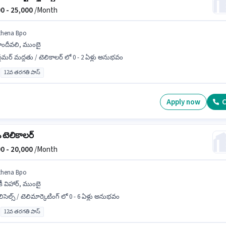
0 -
25,000
/Month
thena Bpo
ాందీవలి, ముంబై
్టమర్ మద్దతు / టెలికాలర్ లో 0 - 2 ఏళ్లు అనుభవం
12వ తరగతి పాస్
Apply now
C
 టెలికాలర్
0 -
20,000
/Month
thena Bpo
ీ విహార్, ముంబై
లిసెల్స్ / టెలిమార్కెటింగ్ లో 0 - 6 ఏళ్లు అనుభవం
12వ తరగతి పాస్