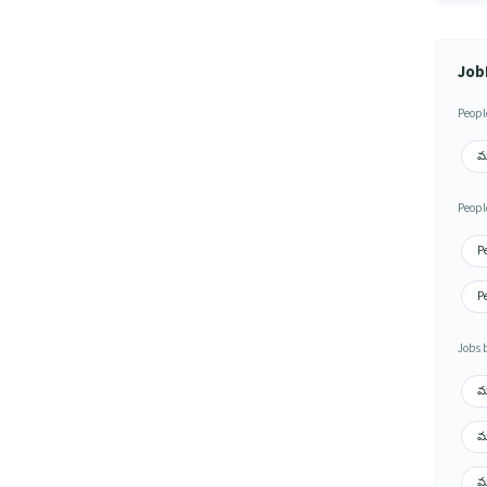
Job
Peopl
మ
Peopl
Pe
Pe
Jobs 
మ
మ
మ