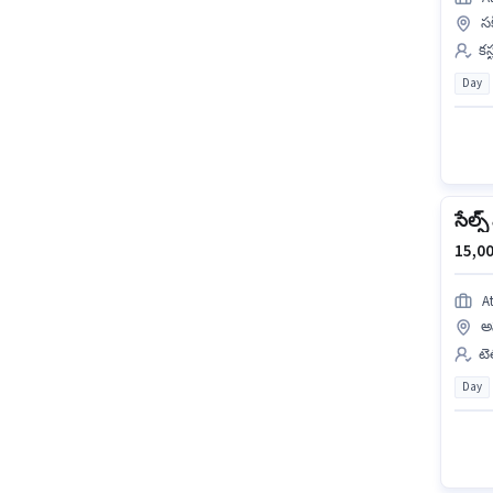
స
కస
Day
సేల్స్
15,00
A
అ
టె
Day