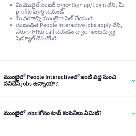
మీ మొబైల్ నంబర్ ద్వారా Sign up/Login చేసి, మీ
profile పూర్తి చేయండి
మీ నగరాన్ని ముంబైగా సెట్ చేయండి
సంబంధిత People Interactive jobs apply చేసి,
నేరుగా HRకు call చేయడం ద్వారా ఇంటర్వ్యూ
షెడ్యూల్ చేసుకోండి
ముంబైలో People Interactiveలో ఇంటి వద్ద నుంచి
పనిచేసే jobs ఉన్నాయా?
ముంబైలో jobs కోసం టాప్ కంపెనీలు ఏమిటి?