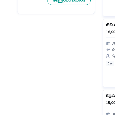
అన్ని క్లియర్ చేయండి
టెలిక
16,00
A
ప
కస
Day
కస్టమర
15,00
A