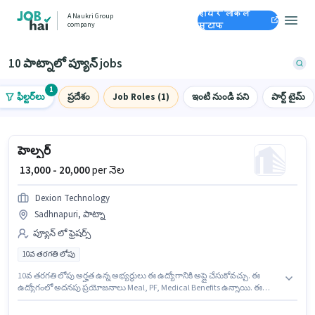
हायर लोकल
A Naukri Group
company
स्टाफ
10 పాట్నాలో ప్యూన్ jobs
1
ఫిల్టర్‌లు
ప్రదేశం
Job Roles (1)
ఇంటి నుండి పని
పార్ట్ టైమ్
హెల్పర్
₹ 13,000 - 20,000
per నెల
Dexion Technology
Sadhnapuri, పాట్నా
ప్యూన్ లో ఫ్రెషర్స్
10వ తరగతి లోపు
10వ తరగతి లోపు అర్హత ఉన్న అభ్యర్థులు ఈ ఉద్యోగానికి అప్లై చేసుకోవచ్చు. ఈ
ఉద్యోగంలో అదనపు ప్రయోజనాలు Meal, PF, Medical Benefits ఉన్నాయి. ఈ
ఉద్యోగం Sadhnapuri, పాట్నా లో ఉంది. ఈ ఉద్యోగానికి Fixed జీతం
ఇవ్వబడుతుంది. ఈ ఉద్యోగం ఫ్రెషర్ కోసం, నెల జీతం ₹20000 ఉంటుంది. Dexion