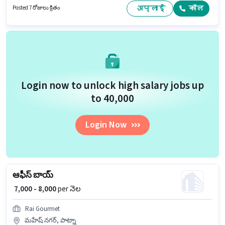
Technology ప్యూన్ విభాగంలో హెల్పర్ ఉద్యోగానికి క్రియాశీలకంగా నియామకం
अप्लाई
कॉल
Posted 7 రోజులు క్రితం
జరుగుతోంది.
Login now to unlock high salary jobs up
to ₹40,000
Login Now
ఆఫీస్ బాయ్
₹ 7,000 - 8,000
per నెల
Rai Gourmet
మహేష్ నగర్, పాట్నా