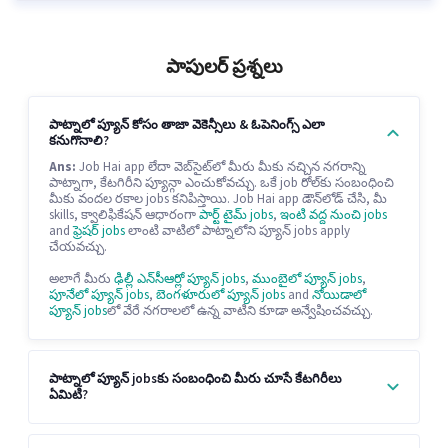
పాపులర్ ప్రశ్నలు
పాట్నాలో ప్యూన్ కోసం తాజా వెకెన్సీలు & ఓపెనింగ్స్ ఎలా
కనుగొనాలి?
Ans:
Job Hai app లేదా వెబ్‌సైట్‌లో మీరు మీకు నచ్చిన నగరాన్ని
పాట్నాగా, కేటగిరీని ప్యూన్గా ఎంచుకోవచ్చు. ఒకే job రోల్‌కు సంబంధించి
మీకు వందల రకాల jobs కనిపిస్తాయి. Job Hai app డౌన్‌లోడ్ చేసి, మీ
skills, క్వాలిఫికేషన్ ఆధారంగా
పార్ట్ టైమ్ jobs
,
ఇంటి వద్ద నుంచి jobs
and
ఫ్రెషర్ jobs
లాంటి వాటిలో పాట్నాలోని ప్యూన్ jobs apply
చేయవచ్చు.
అలాగే మీరు
ఢిల్లీ ఎన్‌సీఆర్లో ప్యూన్ jobs
,
ముంబైలో ప్యూన్ jobs
,
పూనేలో ప్యూన్ jobs
,
బెంగళూరులో ప్యూన్ jobs
and
నోయిడాలో
ప్యూన్ jobs
లో వేరే నగరాలలో ఉన్న వాటిని కూడా అన్వేషించవచ్చు.
పాట్నాలో ప్యూన్ jobsకు సంబంధించి మీరు చూసే కేటగిరీలు
ఏమిటి?