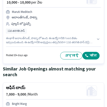
₹ 10,000 - 10,000
per నెల
Maruti Meditech
అదాలత్‌గంజ్, పాట్నా
ప్యూన్ లో ఫ్రెషర్స్
12వ తరగతి పాస్
ఈ ఖాళీ అదాలత్‌గంజ్, పాట్నా లో ఉంది. ఈ ఉద్యోగానికి Fixed జీతం
ఇవ్వబడుతుంది. ఈ ఉద్యోగానికి అభ్యర్థులు తప్పనిసరిగా 12వ తరగతి పాస్ డిగ్రీ/
సర్టిఫికెట్ కలిగి ఉండాలి. Maruti Meditech లో ప్యూన్ విభాగంలో Office Peon గా
చేరండి. ఈ ఉద్యోగం ఫ్రెషర్ కోసం, నెల జీతం ₹10000 ఉంటుంది.
अप्लाई
कॉल
Posted 10+ days ago
Similar Job Openings almost matching your
search
ఆఫీస్ బాయ్
7,000 -
9,000
/Month
Bright Marg