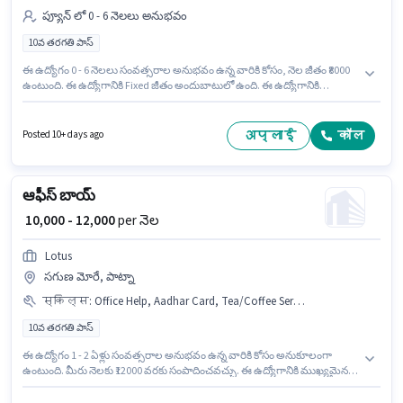
ప్యూన్ లో 0 - 6 నెలలు అనుభవం
10వ తరగతి పాస్
ఈ ఉద్యోగం 0 - 6 నెలలు సంవత్సరాల అనుభవం ఉన్న వారికి కోసం, నెల జీతం ₹8000
ఉంటుంది. ఈ ఉద్యోగానికి Fixed జీతం అందుబాటులో ఉంది. ఈ ఉద్యోగానికి
అభ్యర్థులు తప్పనిసరిగా 10వ తరగతి పాస్ డిగ్రీ/సర్టిఫికెట్ కలిగి ఉండాలి. ఈ ఖాళీ
మహేష్ నగర్, పాట్నా లో ఉంది. Rai Gourmet ప్యూన్ విభాగంలో ఆఫీస్ బాయ్
ఉద్యోగానికి క్రియాశీలకంగా నియామకం జరుగుతోంది.
अप्लाई
कॉल
Posted 10+ days ago
ఆఫీస్ బాయ్
₹ 10,000 - 12,000
per నెల
Lotus
సగుణ మోరే, పాట్నా
स्किल्स
:
Office Help, Aadhar Card, Tea/Coffee Serving, Bank Account, Tea/Coffee Making, Photocopying, Dusting/ Cleaning, PAN Card
10వ తరగతి పాస్
ఈ ఉద్యోగం 1 - 2 ఏళ్లు సంవత్సరాల అనుభవం ఉన్న వారికి కోసం అనుకూలంగా
ఉంటుంది. మీరు నెలకు ₹12000 వరకు సంపాదించవచ్చు. ఈ ఉద్యోగానికి ముఖ్యమైన
డాక్యుమెంట్లు PAN Card, Aadhar Card, Bank Account అవసరం. ఈ ఉద్యోగానికి
అభ్యర్థులు తప్పనిసరిగా 10వ తరగతి పాస్ డిగ్రీ/సర్టిఫికెట్ కలిగి ఉండాలి. ఈ