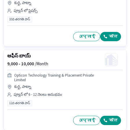
కుర్జి, పాట్నా
ప్యూన్ లో ఫ్రెషర్స్
10వ తరగతి పాస్
अप्लाई
कॉल
ఆఫీస్ బాయ్
9,000 -
10,000
/Month
Opticon Technology Training & Placement Private
Limited
కుర్జి, పాట్నా
ప్యూన్ లో 6 - 12 నెలలు అనుభవం
12వ తరగతి పాస్
अप्लाई
कॉल