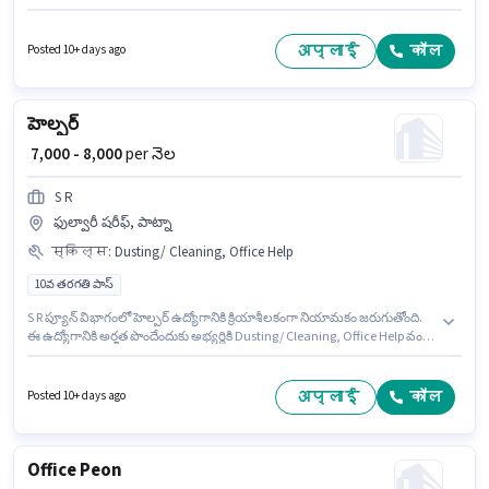
Junction, పాట్నా లో ఉంది. Keshava Stock Trading And Research Evolution
ప్యూన్ విభాగంలో ఆఫీస్ బాయ్ ఉద్యోగానికి క్రియాశీలకంగా నియామకం జరుగుతోంది.
ఈ ఉద్యోగానికి 10వ తరగతి లోపు అర్హత ఉన్న అభ్యర్థులు దరఖాస్తు చేయవచ్చు.
अप्लाई
कॉल
Posted 10+ days ago
హెల్పర్
₹ 7,000 - 8,000
per నెల
S R
ఫుల్వారీ షరీఫ్, పాట్నా
स्किल्स
:
Dusting/ Cleaning, Office Help
10వ తరగతి పాస్
S R ప్యూన్ విభాగంలో హెల్పర్ ఉద్యోగానికి క్రియాశీలకంగా నియామకం జరుగుతోంది.
ఈ ఉద్యోగానికి అర్హత పొందేందుకు అభ్యర్థికి Dusting/ Cleaning, Office Help వంటి
నైపుణ్యాలు ఉండాలి. దరఖాస్తుదారులు కనీసం 10వ తరగతి పాస్ డిగ్రీ లేదా సర్టిఫికెట్
కలిగి ఉండాలి. ఈ ఉద్యోగానికి Fixed జీతం ఇవ్వబడుతుంది. ఈ ఉద్యోగం ఫ్రెషర్ కోసం
అనుకూలంగా ఉంటుంది. మీరు నెలకు ₹8000 వరకు సంపాదించవచ్చు. ఈ ఉద్యోగం
अप्लाई
कॉल
Posted 10+ days ago
ఫుల్వారీ షరీఫ్, పాట్నా లో ఉంది.
Office Peon