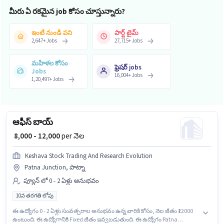
మీరు ఏ రకమైన job కోసం చూస్తున్నారు?
ఇంటి నుండి పని
పార్ట్ టైమ్
2,647
+
Jobs
27,715
+
Jobs
మహిళల కోసం
ఫ్రెషర్ jobs
Jobs
16,004
+
Jobs
1,20,497
+
Jobs
ఆఫీస్ బాయ్
₹ 8,000 - 12,000
per నెల
Keshava Stock Trading And Research Evolution
Patna Junction, పాట్నా
ప్యూన్ లో 0 - 2 ఏళ్లు అనుభవం
10వ తరగతి లోపు
ఈ ఉద్యోగం 0 - 2 ఏళ్లు సంవత్సరాల అనుభవం ఉన్న వారికి కోసం, నెల జీతం ₹12000
ఉంటుంది. ఈ ఉద్యోగానికి Fixed జీతం ఇవ్వబడుతుంది. ఈ ఉద్యోగం Patna