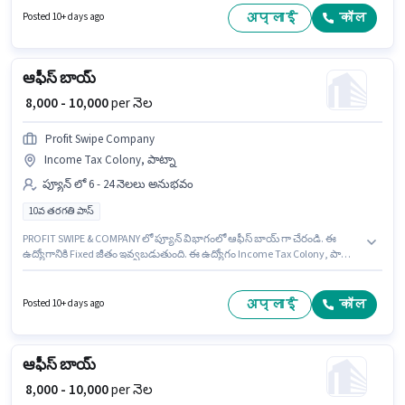
ఉద్యోగానికి అర్హత పొందేందుకు అభ్యర్థికి Tea/Coffee Making, Dusting/ Cleaning,
अप्लाई
कॉल
Posted 10+ days ago
Photocopying, Office Help, Tea/Coffee Serving వంటి నైపుణ్యాలు ఉండాలి. ఈ
ఉద్యోగం సగుణ మోరే, పాట్నా లో ఉంది. ఈ ఉద్యోగానికి Fixed జీతం అందుబాటులో
ఉంది.
ఆఫీస్ బాయ్
₹ 8,000 - 10,000
per నెల
Profit Swipe Company
Income Tax Colony, పాట్నా
ప్యూన్ లో 6 - 24 నెలలు అనుభవం
10వ తరగతి పాస్
PROFIT SWIPE & COMPANY లో ప్యూన్ విభాగంలో ఆఫీస్ బాయ్ గా చేరండి. ఈ
ఉద్యోగానికి Fixed జీతం ఇవ్వబడుతుంది. ఈ ఉద్యోగం Income Tax Colony, పాట్నా
లో ఉంది. ఈ ఉద్యోగానికి అభ్యర్థులు తప్పనిసరిగా 10వ తరగతి పాస్ డిగ్రీ/సర్టిఫికెట్
కలిగి ఉండాలి. ఈ ఉద్యోగం 6 - 24 నెలలు సంవత్సరాల అనుభవం ఉన్న వారికి కోసం,
నెల జీతం ₹10000 ఉంటుంది.
अप्लाई
कॉल
Posted 10+ days ago
ఆఫీస్ బాయ్
₹ 8,000 - 10,000
per నెల