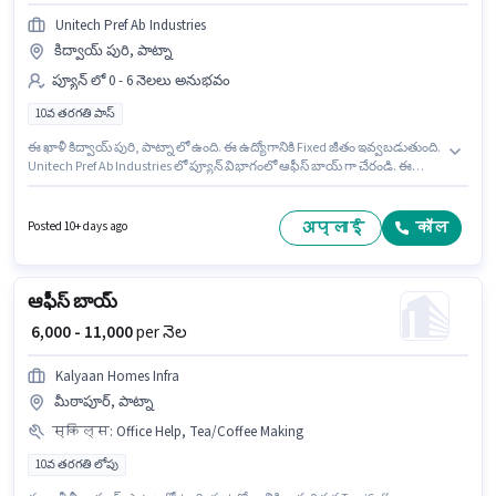
Unitech Pref Ab Industries
కిద్వాయ్ పురి, పాట్నా
ప్యూన్ లో 0 - 6 నెలలు అనుభవం
10వ తరగతి పాస్
ఈ ఖాళీ కిద్వాయ్ పురి, పాట్నా లో ఉంది. ఈ ఉద్యోగానికి Fixed జీతం ఇవ్వబడుతుంది.
Unitech Pref Ab Industries లో ప్యూన్ విభాగంలో ఆఫీస్ బాయ్ గా చేరండి. ఈ
ఉద్యోగానికి అభ్యర్థులు తప్పనిసరిగా 10వ తరగతి పాస్ డిగ్రీ/సర్టిఫికెట్ కలిగి ఉండాలి.
ఈ ఉద్యోగం 0 - 6 నెలలు సంవత్సరాల అనుభవం ఉన్న వారికి కోసం, నెల జీతం ₹10000
ఉంటుంది.
अप्लाई
कॉल
Posted 10+ days ago
ఆఫీస్ బాయ్
₹ 6,000 - 11,000
per నెల
Kalyaan Homes Infra
మీఠాపూర్, పాట్నా
स्किल्स
:
Office Help, Tea/Coffee Making
10వ తరగతి లోపు