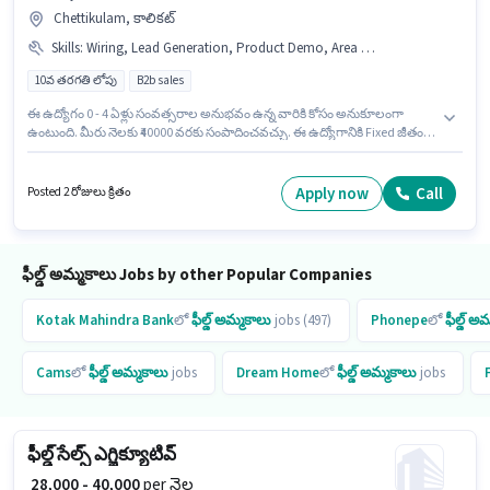
Chettikulam, కాలికట్
Skills
:
Wiring, Lead Generation, Product Demo, Area Knowledge
10వ తరగతి లోపు
B2b sales
ఈ ఉద్యోగం 0 - 4 ఏళ్లు సంవత్సరాల అనుభవం ఉన్న వారికి కోసం అనుకూలంగా
ఉంటుంది. మీరు నెలకు ₹40000 వరకు సంపాదించవచ్చు. ఈ ఉద్యోగానికి Fixed జీతం
అందుబాటులో ఉంది. 10వ తరగతి లోపు అర్హత ఉన్న అభ్యర్థులు ఈ ఉద్యోగానికి అప్లై
చేసుకోవచ్చు. అదనపు Insurance, PF, Medical Benefits లు ఉద్యోగ స్థాయి
మరియు కంపెనీ పాలసీలపై ఆధారపడి ఇప్పించబడతాయి. ఈ ఖాళీ Chettikulam,
Apply now
Call
Posted 2 రోజులు క్రితం
కాలికట్ లో ఉంది. ఈ ఉద్యోగానికి అభ్యర్థి వద్ద Lead Generation, Product Demo,
Wiring, Area Knowledge ఉండాలి.
ఫీల్డ్ అమ్మకాలు Jobs by other Popular Companies
Kotak Mahindra Bank
లో
ఫీల్డ్ అమ్మకాలు
jobs (497)
Phonepe
లో
ఫీల్డ్ అ
Cams
లో
ఫీల్డ్ అమ్మకాలు
jobs
Dream Home
లో
ఫీల్డ్ అమ్మకాలు
jobs
ఫీల్డ్ సేల్స్ ఎగ్జిక్యూటివ్
₹ 28,000 - 40,000
per నెల