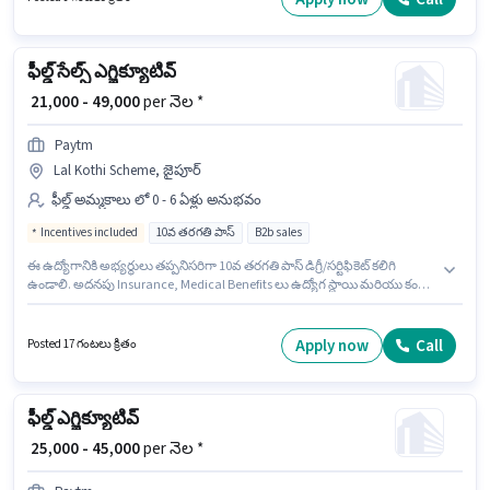
లోపు అర్హత ఉన్న అభ్యర్థులు దరఖాస్తు చేయవచ్చు.
ఫీల్డ్ సేల్స్ ఎగ్జిక్యూటివ్
₹ 21,000 - 49,000
per నెల *
Paytm
Lal Kothi Scheme, జైపూర్
ఫీల్డ్ అమ్మకాలు లో 0 - 6 ఏళ్లు అనుభవం
Incentives included
10వ తరగతి పాస్
B2b sales
ఈ ఉద్యోగానికి అభ్యర్థులు తప్పనిసరిగా 10వ తరగతి పాస్ డిగ్రీ/సర్టిఫికెట్ కలిగి
ఉండాలి. అదనపు Insurance, Medical Benefits లు ఉద్యోగ స్థాయి మరియు కంపెనీ
పాలసీలపై ఆధారపడి ఇప్పించబడతాయి. ఈ ఉద్యోగం 0 - 6 ఏళ్లు సంవత్సరాల
అనుభవం ఉన్న వారికి కోసం, నెల జీతం ₹49000 ఉంటుంది. ఈ ఉద్యోగానికి Fixed +
Incentives జీతం ఇవ్వబడుతుంది. ఈ ఉద్యోగం Lal Kothi Scheme, జైపూర్ లో
Apply now
Call
Posted 17 గంటలు క్రితం
ఉంది. Paytm ఫీల్డ్ అమ్మకాలు విభాగంలో ఫీల్డ్ సేల్స్ ఎగ్జిక్యూటివ్ ఉద్యోగానికి
క్రియాశీలకంగా నియామకం జరుగుతోంది.
ఫీల్డ్ ఎగ్జిక్యూటివ్
₹ 25,000 - 45,000
per నెల *