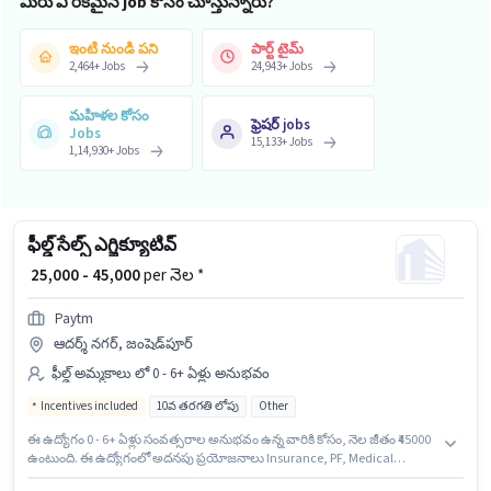
మీరు ఏ రకమైన job కోసం చూస్తున్నారు?
ఇంటి నుండి పని
పార్ట్ టైమ్
2,464
+
Jobs
24,943
+
Jobs
మహిళల కోసం
ఫ్రెషర్ jobs
Jobs
15,133
+
Jobs
1,14,930
+
Jobs
ఫీల్డ్ సేల్స్ ఎగ్జిక్యూటివ్
₹ 25,000 - 45,000
per నెల *
Paytm
ఆదర్శ్ నగర్, జంషెడ్‌పూర్
ఫీల్డ్ అమ్మకాలు లో 0 - 6+ ఏళ్లు అనుభవం
Incentives included
10వ తరగతి లోపు
Other
ఈ ఉద్యోగం 0 - 6+ ఏళ్లు సంవత్సరాల అనుభవం ఉన్న వారికి కోసం, నెల జీతం ₹45000
ఉంటుంది. ఈ ఉద్యోగంలో అదనపు ప్రయోజనాలు Insurance, PF, Medical
Benefits ఉన్నాయి. ఈ ఉద్యోగానికి 10వ తరగతి లోపు అర్హత ఉన్న అభ్యర్థులు