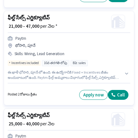
Generation, Wiring, Area Knowledge ఉండాలి.
ఫీల్డ్ సేల్స్ ఎగ్జిక్యూటివ్
₹ 21,000 - 47,000
per నెల *
Paytm
భోసారి, పూనే
Skills
:
Wiring, Lead Generation
Incentives included
10వ తరగతి లోపు
B2c sales
ఈ ఖాళీ భోసారి, పూనే లో ఉంది. ఈ ఉద్యోగానికి Fixed + Incentives జీతం
అందుబాటులో ఉంది. Paytm ఫీల్డ్ అమ్మకాలు విభాగంలో ఫీల్డ్ సేల్స్ ఎగ్జిక్యూటివ్
ఉద్యోగానికి క్రియాశీలకంగా నియామకం జరుగుతోంది. అదనపు Insurance, PF,
Medical Benefits లు ఉద్యోగ స్థాయి మరియు కంపెనీ పాలసీలపై ఆధారపడి
ఇప్పించబడతాయి. ఈ ఉద్యోగం 0 - 2 ఏళ్లు సంవత్సరాల అనుభవం ఉన్న వారికి కోసం
Apply now
Call
Posted 2 రోజులు క్రితం
అనుకూలంగా ఉంటుంది. మీరు నెలకు ₹47000 వరకు సంపాదించవచ్చు. ఈ ఉద్యోగానికి
అభ్యర్థి వద్ద Lead Generation, Wiring ఉండాలి.
ఫీల్డ్ సేల్స్ ఎగ్జిక్యూటివ్
₹ 25,000 - 40,000
per నెల
Paytm