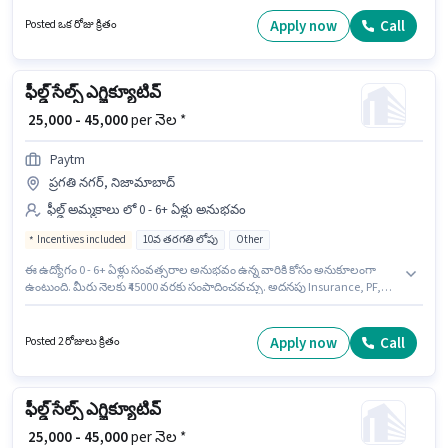
దరఖాస్తు చేయవచ్చు. ఈ ఉద్యోగానికి Fixed + Incentives జీతం అందుబాటులో
ఉంది. ఈ ఖాళీ ఆదర్శ్ నగర్, జంషెడ్‌పూర్ లో ఉంది. Paytm ఫీల్డ్ అమ్మకాలు
Apply now
Call
Posted ఒక రోజు క్రితం
విభాగంలో ఫీల్డ్ సేల్స్ ఎగ్జిక్యూటివ్ ఉద్యోగానికి క్రియాశీలకంగా నియామకం
జరుగుతోంది.
ఫీల్డ్ సేల్స్ ఎగ్జిక్యూటివ్
₹ 25,000 - 45,000
per నెల *
Paytm
ప్రగతి నగర్, నిజామాబాద్
ఫీల్డ్ అమ్మకాలు లో 0 - 6+ ఏళ్లు అనుభవం
Incentives included
10వ తరగతి లోపు
Other
ఈ ఉద్యోగం 0 - 6+ ఏళ్లు సంవత్సరాల అనుభవం ఉన్న వారికి కోసం అనుకూలంగా
ఉంటుంది. మీరు నెలకు ₹45000 వరకు సంపాదించవచ్చు. అదనపు Insurance, PF,
Medical Benefits లు ఉద్యోగ స్థాయి మరియు కంపెనీ పాలసీలపై ఆధారపడి
ఇప్పించబడతాయి. 10వ తరగతి లోపు అర్హత ఉన్న అభ్యర్థులు ఈ ఉద్యోగానికి అప్లై
చేసుకోవచ్చు. ఈ ఉద్యోగానికి Fixed + Incentives జీతం ఇవ్వబడుతుంది. ఈ ఖాళీ
Apply now
Call
Posted 2 రోజులు క్రితం
ప్రగతి నగర్, నిజామాబాద్ లో ఉంది. Paytm లో ఫీల్డ్ అమ్మకాలు విభాగంలో ఫీల్డ్ సేల్స్
ఎగ్జిక్యూటివ్ గా చేరండి.
ఫీల్డ్ సేల్స్ ఎగ్జిక్యూటివ్
₹ 25,000 - 45,000
per నెల *