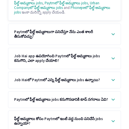
ఫీల్డ్ అమ్మకాలు jobs
,
Paytmలో ఫీల్డ్ అమ్మకాలు jobs
,
Urban
Companyలో ఫీల్డ్ అమ్మకాలు jobs
and
Phonepeలో ఫీల్డ్ అమ్మకాలు
jobs
ఇంకా మరెన్నో apply చేయండి.
Paytmలో ఫీల్డ్ అమ్మకాలుగా పనిచేస్తూ నేను ఎంత శాలరీ
తీసుకోవచ్చు?
Job Hai app ఉపయోగించి Paytmలో ఫీల్డ్ అమ్మకాలు jobs
కనుగొని, ఎలా apply చేయాలి?
Job Haiలో Paytmలో ఎన్ని ఫీల్డ్ అమ్మకాలు jobs ఉన్నాయి?
Paytmలో ఫీల్డ్ అమ్మకాలు jobs కనుగొనడానికి టాప్ నగరాలు ఏవి?
ఫీల్డ్ అమ్మకాలు కోసం Paytmలో ఇంటి వద్ద నుంచి పనిచేసే jobs
ఉన్నాయా?