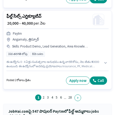
మరియు కంపెనీ పాలసీలపై ఆధారపడి ఇప్పించబడతాయి.
ఫీల్డ్ సేల్స్ ఎగ్జిక్యూటివ్
₹ 20,000 - 40,000
per నెల
Paytm
Angamaly, త్రిస్సూర్
Skills
:
Product Demo, Lead Generation, Area Knowledge, Wiring
10వ తరగతి లోపు
B2b sales
ఈ ఉద్యోగం 0 - 4 ఏళ్లు సంవత్సరాల అనుభవం ఉన్న వారికి కోసం, నెల జీతం ₹40000
ఉంటుంది. ఈ ఉద్యోగంలో అదనపు ప్రయోజనాలు Insurance, PF, Medical
Benefits ఉన్నాయి. 10వ తరగతి లోపు అర్హత ఉన్న అభ్యర్థులు ఈ ఉద్యోగానికి అప్లై
చేసుకోవచ్చు. ఈ ఉద్యోగానికి Fixed జీతం ఇవ్వబడుతుంది. ఈ ఖాళీ Angamaly,
త్రిస్సూర్ లో ఉంది. ఈ ఉద్యోగానికి అభ్యర్థి వద్ద Lead Generation, Product Demo,
Apply now
Call
Posted 2 రోజులు క్రితం
Wiring, Area Knowledge ఉండాలి.
1
2
3
4
5
6
28
...
JobHai.comపై 547 పాపులర్ Paytmలో ఫీల్డ్ అమ్మకాలు jobs