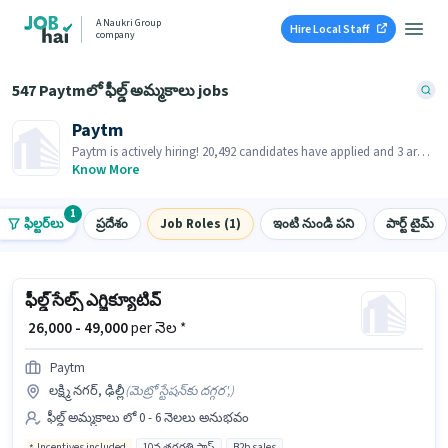
A Naukri Group
Hire Local Staff
company
547 Paytmలో ఫీల్డ్ అమ్మకాలు jobs
Paytm
Paytm is actively hiring! 20,492 candidates have applied and 3 are
already hired in last 30 days!
Know More
1
ఫిల్టర్‌లు
ప్రదేశం
Job Roles (1)
ఇంటి నుండి పని
పార్ట్ టైమ్
ఫీల్డ్ సేల్స్ ఎగ్జిక్యూటివ్
₹ 26,000 - 49,000
per నెల *
Paytm
లక్ష్మి నగర్, ఢిల్లీ
(
మెట్రో స్టేషన్‌కు దగ్గర',
)
ఫీల్డ్ అమ్మకాలు లో 0 - 6 నెలలు అనుభవం
Incentives included
10వ తరగతి పాస్
B2b sales