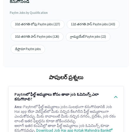
కనుగొనండి
Paytm Jobs by Qualification
10వ తరగతి లోపు Paytm jobs (227)
12వ తరగతి పాస్ Paytm jobs (143)
10వ తరగతి పాస్ Paytm jobs (126)
గ్రాడ్యుయేట్ Paytm jobs (22)
డిప్లొమా Paytm jobs
పాపులర్ ప్రశ్నలు
Paytmలో ఫీల్డ్ అమ్మకాలు కోసం తాజా job ఓపెనింగ్స్ ఎలా
కనుగొనాలి?
Ans:
Paytmలో ఫీల్డ్ అమ్మకాలు jobs సులభంగా కనుగొనడానికి Job
Hai app లేదా వెబ్‌సైట్‌లో మీకు నచ్చిన కేటగిరీని ఫీల్డ్ అమ్మకాలుగా
ఎంచుకోవచ్చు. మీకు కావాలంటే మీకు నచ్చిన నగరం, ప్రదేశం, job రకం
లాంటి ఇతర ఫిల్టర్లను కూడా జోడించవచ్చు.
అలాగే ఇతర కంపెనీల్లో తాజా ఫీల్డ్ అమ్మకాలు job ఓపెనింగ్స్ కూడా
కనుగొనవచ్చు.
Download Job Hai app
Kotak Mahindra Bankలో