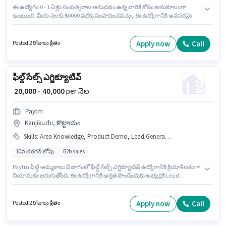
ఈ ఉద్యోగం 0 - 1 ఏళ్లు సంవత్సరాల అనుభవం ఉన్న వారికి కోసం అనుకూలంగా
ఉంటుంది. మీరు నెలకు ₹50000 వరకు సంపాదించవచ్చు. ఈ ఉద్యోగానికి అవసరమైన
డాక్యుమెంట్లు PAN Card, Aadhar Card, 2-Wheeler Driving Licence, Bank
Account కలిగి ఉండాలి. ఈ ఉద్యోగానికి అభ్యర్థులు తప్పనిసరిగా 10వ తరగతి పాస్
డిగ్రీ/సర్టిఫికెట్ కలిగి ఉండాలి. ఈ ఉద్యోగానికి Bike, Smartphone కలిగి ఉండటం
Apply now
Call
Posted 2 రోజులు క్రితం
ముఖ్యం. ఈ ఖాళీ Cherpulassery, పాలక్కాడ్ లో ఉంది. ఈ ఉద్యోగానికి అభ్యర్థి వద్ద
Lead Generation, Product Demo, Wiring, Area Knowledge ఉండాలి.
ఫీల్డ్ సేల్స్ ఎగ్జిక్యూటివ్
₹ 20,000 - 40,000
per నెల
Paytm
Kanjikuzhi, కొట్టాయం
Skills
:
Area Knowledge, Product Demo, Lead Generation, Wiring
10వ తరగతి లోపు
B2b sales
Paytm ఫీల్డ్ అమ్మకాలు విభాగంలో ఫీల్డ్ సేల్స్ ఎగ్జిక్యూటివ్ ఉద్యోగానికి క్రియాశీలకంగా
నియామకం జరుగుతోంది. ఈ ఉద్యోగానికి అర్హత పొందేందుకు అభ్యర్థికి Lead
Generation, Product Demo, Wiring, Area Knowledge వంటి నైపుణ్యాలు
ఉండాలి. ఈ ఖాళీ Kanjikuzhi, కొట్టాయం లో ఉంది. ఈ ఉద్యోగానికి Fixed జీతం
ఇవ్వబడుతుంది. 10వ తరగతి లోపు అర్హత ఉన్న అభ్యర్థులు ఈ ఉద్యోగానికి అప్లై
Apply now
Call
Posted 2 రోజులు క్రితం
చేసుకోవచ్చు. అదనపు Insurance, PF, Medical Benefits లు ఉద్యోగ స్థాయి
మరియు కంపెనీ పాలసీలపై ఆధారపడి ఇప్పించబడతాయి.