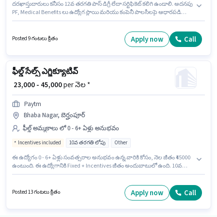
దరఖాస్తుదారులు కనీసం 12వ తరగతి పాస్ డిగ్రీ లేదా సర్టిఫికెట్ కలిగి ఉండాలి. అదనపు
PF, Medical Benefits లు ఉద్యోగ స్థాయి మరియు కంపెనీ పాలసీలపై ఆధారపడి
ఇప్పించబడతాయి. ఈ ఉద్యోగం Khagrabari, కూచ్ బెహార్ లో ఉంది. ఈ ఉద్యోగానికి
Fixed జీతం ఇవ్వబడుతుంది. ఈ ఉద్యోగం 1 - 5 ఏళ్లు సంవత్సరాల అనుభవం ఉన్న
వారికి కోసం అనుకూలంగా ఉంటుంది. మీరు నెలకు ₹35000 వరకు సంపాదించవచ్చు.
Apply now
Call
Posted 9 గంటలు క్రితం
Paytm లో ఫీల్డ్ అమ్మకాలు విభాగంలో అసిస్టెంట్ మేనేజర్ గా చేరండి.
ఫీల్డ్ సేల్స్ ఎగ్జిక్యూటివ్
₹ 23,000 - 45,000
per నెల *
Paytm
Bhaba Nagar, బెర్హంపూర్
ఫీల్డ్ అమ్మకాలు లో 0 - 6+ ఏళ్లు అనుభవం
Incentives included
10వ తరగతి లోపు
Other
ఈ ఉద్యోగం 0 - 6+ ఏళ్లు సంవత్సరాల అనుభవం ఉన్న వారికి కోసం, నెల జీతం ₹45000
ఉంటుంది. ఈ ఉద్యోగానికి Fixed + Incentives జీతం అందుబాటులో ఉంది. 10వ
తరగతి లోపు అర్హత ఉన్న అభ్యర్థులు ఈ ఉద్యోగానికి అప్లై చేసుకోవచ్చు. ఈ ఉద్యోగంలో
అదనపు ప్రయోజనాలు Insurance, PF, Medical Benefits ఉన్నాయి. ఈ ఖాళీ
Bhaba Nagar, బెర్హంపూర్ లో ఉంది. Paytm ఫీల్డ్ అమ్మకాలు విభాగంలో ఫీల్డ్ సేల్స్
Apply now
Call
Posted 13 గంటలు క్రితం
ఎగ్జిక్యూటివ్ ఉద్యోగానికి క్రియాశీలకంగా నియామకం జరుగుతోంది.