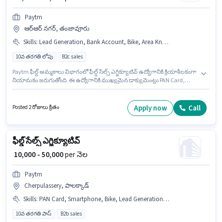
Paytm
ఆర్ఆర్ నగర్, తంజావూరు
Skills
:
Lead Generation, Bank Account, Bike, Area Knowledge, 2-Wheeler Driving Licence, PAN Card, Aadhar Card, Smartphone
10వ తరగతి లోపు
B2c sales
Paytm ఫీల్డ్ అమ్మకాలు విభాగంలో ఫీల్డ్ సేల్స్ ఎగ్జిక్యూటివ్ ఉద్యోగానికి క్రియాశీలకంగా
నియామకం జరుగుతోంది. ఈ ఉద్యోగానికి ముఖ్యమైన డాక్యుమెంట్లు PAN Card,
Aadhar Card, 2-Wheeler Driving Licence, Bank Account అవసరం. ఈ ఖాళీ
ఆర్ఆర్ నగర్, తంజావూరు లో ఉంది. ఈ ఉద్యోగానికి Bike, Smartphone కలిగి
ఉండటం ముఖ్యం. ఈ ఉద్యోగం 0 - 1 ఏళ్లు సంవత్సరాల అనుభవం ఉన్న వారికి కోసం,
Apply now
Call
Posted 2 రోజులు క్రితం
నెల జీతం ₹40000 ఉంటుంది. ఈ ఉద్యోగానికి అర్హత పొందేందుకు అభ్యర్థికి Lead
Generation, Area Knowledge వంటి నైపుణ్యాలు ఉండాలి.
ఫీల్డ్ సేల్స్ ఎగ్జిక్యూటివ్
₹ 10,000 - 50,000
per నెల
Paytm
Cherpulassery, పాలక్కాడ్
Skills
:
PAN Card, Smartphone, Bike, Lead Generation, Product Demo, Aadhar Card, Wiring, Bank Account, 2-Wheeler Driving Licence, Area Knowledge
10వ తరగతి పాస్
B2b sales