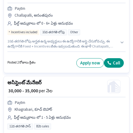
Paytm
Challapalli, అనంతపురం
ఫీల్డ్ అమ్మకాలు లో 0 - 6+ ఏళ్లు అనుభవం
Incentives included
10వ తరగతి లోపు
Other
10వ తరగతి లోపు అర్హత ఉన్న అభ్యర్థులు ఈ ఉద్యోగానికి అప్లై చేసుకోవచ్చు. ఈ
ఉద్యోగానికి Fixed + Incentives జీతం ఇవ్వబడుతుంది. ఈ ఖాళీ Challapalli,
అనంతపురం లో ఉంది. అదనపు Insurance, PF, Medical Benefits లు ఉద్యోగ
స్థాయి మరియు కంపెనీ పాలసీలపై ఆధారపడి ఇప్పించబడతాయి. Paytm ఫీల్డ్
అమ్మకాలు విభాగంలో ఫీల్డ్ సేల్స్ ఎగ్జిక్యూటివ్ ఉద్యోగానికి క్రియాశీలకంగా నియామకం
Apply now
Call
Posted 2 రోజులు క్రితం
జరుగుతోంది. ఈ ఉద్యోగం 0 - 6+ ఏళ్లు సంవత్సరాల అనుభవం ఉన్న వారికి కోసం, నెల
జీతం ₹45000 ఉంటుంది.
అసిస్టెంట్ మేనేజర్
₹ 30,000 - 35,000
per నెల
Paytm
Khagrabari, కూచ్ బెహార్
ఫీల్డ్ అమ్మకాలు లో 1 - 5 ఏళ్లు అనుభవం
12వ తరగతి పాస్
B2b sales