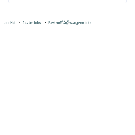
>
>
Job Hai
Paytm jobs
Paytmలో ఫీల్డ్ అమ్మకాలు jobs