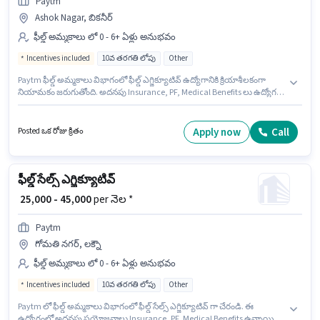
Paytm
Ashok Nagar, బికనీర్
ఫీల్డ్ అమ్మకాలు లో 0 - 6+ ఏళ్లు అనుభవం
Incentives included
10వ తరగతి లోపు
Other
Paytm ఫీల్డ్ అమ్మకాలు విభాగంలో ఫీల్డ్ ఎగ్జిక్యూటివ్ ఉద్యోగానికి క్రియాశీలకంగా
నియామకం జరుగుతోంది. అదనపు Insurance, PF, Medical Benefits లు ఉద్యోగ
స్థాయి మరియు కంపెనీ పాలసీలపై ఆధారపడి ఇప్పించబడతాయి. ఈ ఖాళీ Ashok
Nagar, బికనీర్ లో ఉంది. ఈ ఉద్యోగానికి Fixed + Incentives జీతం అందుబాటులో
ఉంది. ఈ ఉద్యోగానికి 10వ తరగతి లోపు అర్హత ఉన్న అభ్యర్థులు దరఖాస్తు
Apply now
Call
Posted ఒక రోజు క్రితం
చేయవచ్చు. ఈ ఉద్యోగం 0 - 6+ ఏళ్లు సంవత్సరాల అనుభవం ఉన్న వారికి కోసం
అనుకూలంగా ఉంటుంది. మీరు నెలకు ₹45000 వరకు సంపాదించవచ్చు.
ఫీల్డ్ సేల్స్ ఎగ్జిక్యూటివ్
₹ 25,000 - 45,000
per నెల *
Paytm
గోమతి నగర్, లక్నౌ
ఫీల్డ్ అమ్మకాలు లో 0 - 6+ ఏళ్లు అనుభవం
Incentives included
10వ తరగతి లోపు
Other
Paytm లో ఫీల్డ్ అమ్మకాలు విభాగంలో ఫీల్డ్ సేల్స్ ఎగ్జిక్యూటివ్ గా చేరండి. ఈ
ఉద్యోగంలో అదనపు ప్రయోజనాలు Insurance, PF, Medical Benefits ఉన్నాయి.