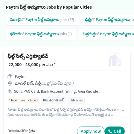
Paytm ఫీల్డ్ అమ్మకాలు Jobs by Popular Cities
ముంబై
లో
Paytm
ఫీల్డ్ అమ్మకాలు
jobs (62)
ఢిల్లీ
లో
Paytm
ఫీల్డ్ అమ్మకాలు
jo
భోపాల్
లో
Paytm
ఫీల్డ్ అమ్మకాలు
jobs (7)
చిత్రదుర్గ
లో
Paytm
ఫీల్డ్ అమ్మకాలు
ఫీల్డ్ సేల్స్ ఎగ్జిక్యూటివ్
₹ 22,000 - 43,000
per నెల *
Paytm
మోడల్ టౌన్, ఢిల్లీ
(
మెట్రో స్టేషన్‌కు దగ్గర',
)
Skills
:
PAN Card, Bank Account, Wiring, Area Knowledge, Aadhar Card, Lead Generation, Smartphone
Incentives included
10వ తరగతి పాస్
B2b sales
Paytm ఫీల్డ్ అమ్మకాలు విభాగంలో ఫీల్డ్ సేల్స్ ఎగ్జిక్యూటివ్ ఉద్యోగానికి క్రియాశీలకంగా
నియామకం జరుగుతోంది. ఈ ఉద్యోగానికి దరఖాస్తు చేయాలనుకునే అభ్యర్థి వద్ద
Smartphone ఉండాలి. ఈ ఉద్యోగం మోడల్ టౌన్, ఢిల్లీ లో ఉంది. ఈ ఉద్యోగంలో
అదనపు ప్రయోజనాలు PF ఉన్నాయి. ఈ ఉద్యోగానికి అభ్యర్థులు తప్పనిసరిగా 10వ
తరగతి పాస్ డిగ్రీ/సర్టిఫికెట్ కలిగి ఉండాలి. ఈ ఉద్యోగానికి అభ్యర్థి వద్ద Lead
Apply now
Call
Posted ఒక రోజు క్రితం