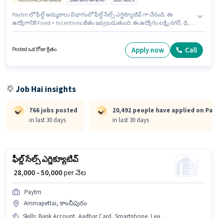
Paytm లో ఫీల్డ్ అమ్మకాలు విభాగంలో ఫీల్డ్ సేల్స్ ఎగ్జిక్యూటివ్ గా చేరండి. ఈ
ఉద్యోగానికి Fixed + Incentives జీతం ఇవ్వబడుతుంది. ఈ ఉద్యోగం లక్ష్మి నగర్, ఢిల్లీ
లో ఉంది. అదనపు PF, Medical Benefits లు ఉద్యోగ స్థాయి మరియు కంపెనీ
పాలసీలపై ఆధారపడి ఇప్పించబడతాయి. ఈ ఉద్యోగానికి అభ్యర్థులు తప్పనిసరిగా
10వ తరగతి పాస్ డిగ్రీ/సర్టిఫికెట్ కలిగి ఉండాలి. ఈ ఉద్యోగం 0 - 6 నెలలు సంవత్సరాల
Apply now
Call
Posted ఒక రోజు క్రితం
అనుభవం ఉన్న వారికి కోసం అనుకూలంగా ఉంటుంది. మీరు నెలకు ₹49000 వరకు
సంపాదించవచ్చు.
Job Hai insights
766 jobs posted
20,492 people have applied on Pa
in last 30 days
in last 30 days
ఫీల్డ్ సేల్స్ ఎగ్జిక్యూటివ్
₹ 28,000 - 50,000
per నెల
Paytm
Ammapettai, కాంచీపురం
Skills
:
Bank Account, Aadhar Card, Smartphone, Lead Generation, PAN Card, 2-Wheeler Driving Licence, Area Knowledge, Bike