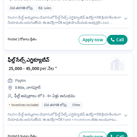
10వ తరగతి లోపు
B2c sales
Paytm ఫీల్డ్ అమ్మకాలు విభాగంలో ఫీల్డ్ సేల్స్ ఎగ్జిక్యూటివ్ ఉద్యోగానికి క్రియాశీలకంగా
నియామకం జరుగుతోంది. ఈ ఉద్యోగానికి అర్హత పొందేందుకు అభ్యర్థికి Lead
Generation, Area Knowledge వంటి నైపుణ్యాలు ఉండాలి. ఈ ఉద్యోగం
Ammapettai, కాంచీపురం లో ఉంది. ఈ ఉద్యోగానికి ముఖ్యమైన డాక్యుమెంట్లు PAN
Card, Aadhar Card, 2-Wheeler Driving Licence, Bank Account అవసరం.
Apply now
Call
Posted 2 రోజులు క్రితం
10వ తరగతి లోపు అర్హత ఉన్న అభ్యర్థులు ఈ ఉద్యోగానికి అప్లై చేసుకోవచ్చు. ఈ
ఉద్యోగానికి Bike, Smartphone కలిగి ఉండటం ముఖ్యం.
ఫీల్డ్ సేల్స్ ఎగ్జిక్యూటివ్
₹ 25,000 - 45,000
per నెల *
Paytm
8 Mile, నాగపూర్
ఫీల్డ్ అమ్మకాలు లో 0 - 6+ ఏళ్లు అనుభవం
Incentives included
10వ తరగతి లోపు
Other
Paytm ఫీల్డ్ అమ్మకాలు విభాగంలో ఫీల్డ్ సేల్స్ ఎగ్జిక్యూటివ్ ఉద్యోగానికి క్రియాశీలకంగా
నియామకం జరుగుతోంది. ఈ ఉద్యోగానికి Fixed + Incentives జీతం అందుబాటులో
ఉంది. ఈ ఖాళీ 8 Mile, నాగపూర్ లో ఉంది. ఈ ఉద్యోగంలో అదనపు ప్రయోజనాలు
Insurance, PF, Medical Benefits ఉన్నాయి. ఈ ఉద్యోగం 0 - 6+ ఏళ్లు సంవత్సరాల
అనుభవం ఉన్న వారికి కోసం, నెల జీతం ₹45000 ఉంటుంది. ఈ ఉద్యోగానికి 10వ తరగతి
Apply now
Call
Posted 8 గంటలు క్రితం