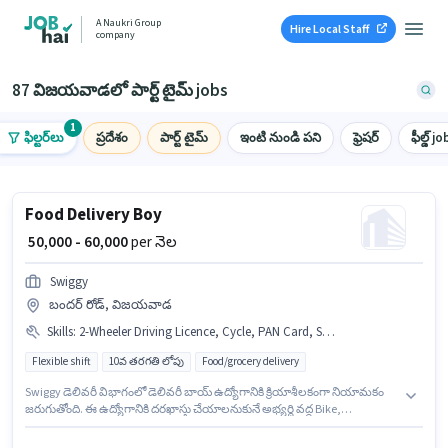
A Naukri Group
Hire Local Staff
company
87 విజయవాడలో పార్ట్ టైమ్ jobs
1
ఫిల్టర్‌లు
ప్రదేశం
పార్ట్ టైమ్
ఇంటి నుండి పని
ఫ్రెషర్
ఫీల్డ్ jo
Food Delivery Boy
₹ 50,000 - 60,000
per నెల
Swiggy
బందర్ రోడ్, విజయవాడ
Skills
:
2-Wheeler Driving Licence, Cycle, PAN Card, Smartphone, RC, Bank Account, Aadhar Card, Two-Wheeler Driving, Bike
Flexible shift
10వ తరగతి లోపు
Food/grocery delivery
Swiggy డెలివరీ విభాగంలో డెలివరీ బాయ్ ఉద్యోగానికి క్రియాశీలకంగా నియామకం
జరుగుతోంది. ఈ ఉద్యోగానికి దరఖాస్తు చేయాలనుకునే అభ్యర్థి వద్ద Bike,
Smartphone, Cycle ఉండాలి. ఈ ఖాళీ బందర్ రోడ్, విజయవాడ లో ఉంది. ఈ
ఉద్యోగానికి Fixed జీతం ఇవ్వబడుతుంది. 10వ తరగతి లోపు అర్హత ఉన్న అభ్యర్థులు