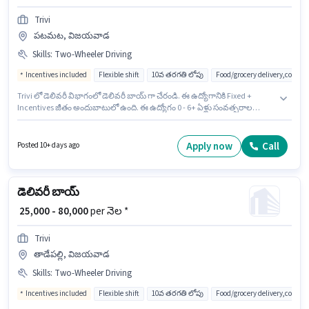
Trivi
పటమట, విజయవాడ
Skills
:
Two-Wheeler Driving
Incentives included
Flexible shift
10వ తరగతి లోపు
Food/grocery delivery,courie
Trivi లో డెలివరీ విభాగంలో డెలివరీ బాయ్ గా చేరండి. ఈ ఉద్యోగానికి Fixed +
Incentives జీతం అందుబాటులో ఉంది. ఈ ఉద్యోగం 0 - 6+ ఏళ్లు సంవత్సరాల
అనుభవం ఉన్న వారికి కోసం, నెల జీతం ₹80000 ఉంటుంది. ఈ ఉద్యోగంలో అదనపు
ప్రయోజనాలు Insurance, Medical Benefits ఉన్నాయి. ఈ ఖాళీ పటమట,
విజయవాడ లో ఉంది. ఈ ఉద్యోగానికి అభ్యర్థి వద్ద Two-Wheeler Driving ఉండాలి.
Apply now
Call
Posted 10+ days ago
డెలివరీ బాయ్
₹ 25,000 - 80,000
per నెల *
Trivi
తాడేపల్లి, విజయవాడ
Skills
:
Two-Wheeler Driving
Incentives included
Flexible shift
10వ తరగతి లోపు
Food/grocery delivery,courie