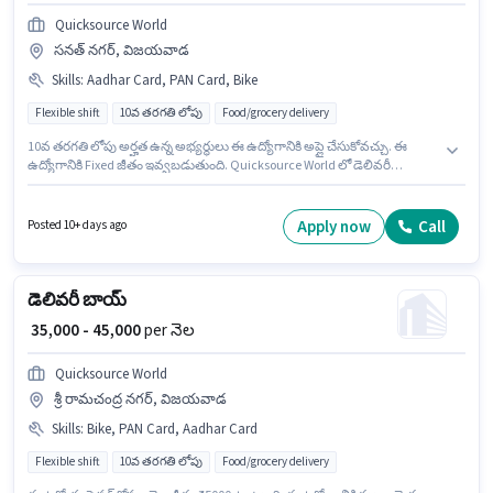
Quicksource World
సనత్ నగర్, విజయవాడ
Skills
:
Aadhar Card, PAN Card, Bike
Flexible shift
10వ తరగతి లోపు
Food/grocery delivery
10వ తరగతి లోపు అర్హత ఉన్న అభ్యర్థులు ఈ ఉద్యోగానికి అప్లై చేసుకోవచ్చు. ఈ
ఉద్యోగానికి Fixed జీతం ఇవ్వబడుతుంది. Quicksource World లో డెలివరీ
విభాగంలో డెలివరీ బాయ్ గా చేరండి. ఈ ఉద్యోగానికి ముఖ్యమైన డాక్యుమెంట్లు PAN
Card, Aadhar Card అవసరం. ఈ ఉద్యోగం ఫ్రెషర్ కోసం, నెల జీతం ₹45000
ఉంటుంది. ఈ ఉద్యోగంలో అదనపు ప్రయోజనాలు Insurance ఉన్నాయి.
Apply now
Call
Posted 10+ days ago
డెలివరీ బాయ్
₹ 35,000 - 45,000
per నెల
Quicksource World
శ్రీ రామచంద్ర నగర్, విజయవాడ
Skills
:
Bike, PAN Card, Aadhar Card
Flexible shift
10వ తరగతి లోపు
Food/grocery delivery