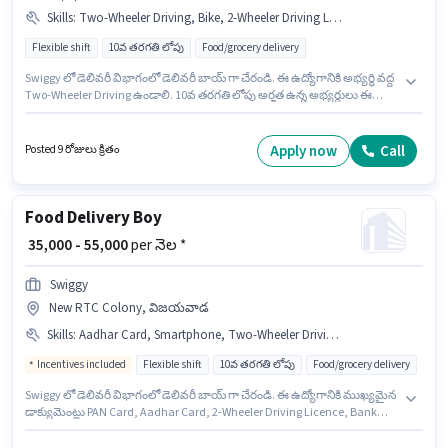
Skills
:
Two-Wheeler Driving, Bike, 2-Wheeler Driving Licence, Smartphone, PAN Card, Aadhar Card, Cycle, RC, Bank Account
Flexible shift
10వ తరగతి లోపు
Food/grocery delivery
Swiggy లో డెలివరీ విభాగంలో డెలివరీ బాయ్ గా చేరండి. ఈ ఉద్యోగానికి అభ్యర్థి వద్ద
Two-Wheeler Driving ఉండాలి. 10వ తరగతి లోపు అర్హత ఉన్న అభ్యర్థులు ఈ
ఉద్యోగానికి అప్లై చేసుకోవచ్చు. ఈ ఉద్యోగానికి Fixed జీతం అందుబాటులో ఉంది. ఈ
ఉద్యోగం 0 - 3 ఏళ్లు సంవత్సరాల అనుభవం ఉన్న వారికి కోసం, నెల జీతం ₹60000
ఉంటుంది. ఈ ఉద్యోగానికి Bike, Smartphone, Cycle కలిగి ఉండటం ముఖ్యం.
Apply now
Call
Posted 9 రోజులు క్రితం
Food Delivery Boy
₹ 35,000 - 55,000
per నెల *
Swiggy
New RTC Colony, విజయవాడ
Skills
:
Aadhar Card, Smartphone, Two-Wheeler Driving, Bike, PAN Card, 2-Wheeler Driving Licence, Bank Account
Incentives included
Flexible shift
10వ తరగతి లోపు
Food/grocery delivery
Swiggy లో డెలివరీ విభాగంలో డెలివరీ బాయ్ గా చేరండి. ఈ ఉద్యోగానికి ముఖ్యమైన
డాక్యుమెంట్లు PAN Card, Aadhar Card, 2-Wheeler Driving Licence, Bank
Account అవసరం. ఈ ఖాళీ New RTC Colony, విజయవాడ లో ఉంది. ఈ
ఉద్యోగంలో అదనపు ప్రయోజనాలు Insurance, Medical Benefits ఉన్నాయి. ఈ