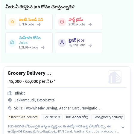
మీరు ఏ రకమైన job కోసం చూస్తున్నారు?
ఇంటి నుండి పని
పార్ట్ టైమ్
2,713
+
Jobs
27,865
+
Jobs
మహిళల కోసం
ఫ్రెషర్ jobs
Jobs
16,289
+
Jobs
1,21,914
+
Jobs
Grocery Delivery Boy
₹ 45,000 - 65,000
per నెల *
Blinkit
Jakkampudi, విజయవాడ
Skills
:
Two-Wheeler Driving, Aadhar Card, Navigation Skills, Bike, Bank Account, Area Knowledge, Smartphone, PAN Card
Incentives included
Flexible shift
10వ తరగతి లోపు
Food/grocery delivery
10వ తరగతి లోపు అర్హత ఉన్న అభ్యర్థులు ఈ ఉద్యోగానికి అప్లై చేసుకోవచ్చు. ఈ
ఉద్యోగానికి ముఖ్యమైన డాక్యుమెంట్లు PAN Card, Aadhar Card, Bank Account