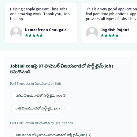
Helping people get Part Time Jobs
This is a very good application
and amazing work. Thank you, Job
find part time job options. App
Hai app.
provides all types of jobs. I ha
and I feel it’s genuine and total
application, so use it and mak
Uzmaafreen Chougala
Jagdish Rajput
career best ☺️
JobHai.comపై 87 పాపులర్ విజయవాడలో పార్ట్ టైమ్ jobs
కనుగొనండి
Part Time Jobs in విజయవాడ by Shift
పగలు విజయవాడలో పార్ట్ టైమ్ jobs (6)
రాత్రి విజయవాడలో పార్ట్ టైమ్ jobs
Part Time Jobs in విజయవాడ by Qualification
10వ తరగతి లోపు కొరకు విజయవాడలో పార్ట్ టైమ్ jobs (77)