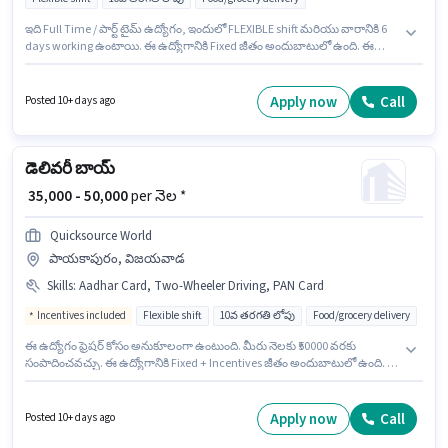
ఇది Full Time / పార్ట్ టైమ్ ఉద్యోగం, ఇందులో FLEXIBLE shift మరియు వారానికి 6
days working ఉంటాయి. ఈ ఉద్యోగానికి Fixed జీతం అందుబాటులో ఉంది. ఈ
ఉద్యోగం 0 - 3 ఏళ్లు సంవత్సరాల అనుభవం ఉన్న వారికి కోసం, నెల జీతం ₹60000
ఉంటుంది. అదనపు Insurance లు ఉద్యోగ స్థాయి మరియు కంపెనీ పాలసీలపై
ఆధారపడి ఇప్పించబడతాయి. ఈ ఉద్యోగానికి 10వ తరగతి లోపు అర్హత ఉన్న
Apply now
Call
Posted 10+ days ago
అభ్యర్థులు దరఖాస్తు చేయవచ్చు. ఈ ఉద్యోగానికి అర్హత పొందేందుకు అభ్యర్థికి Two-
Wheeler Driving వంటి నైపుణ్యాలు ఉండాలి.
డెలివరీ బాయ్
₹ 35,000 - 50,000
per నెల *
Quicksource World
పాయకాపురం, విజయవాడ
Skills
:
Aadhar Card, Two-Wheeler Driving, PAN Card
Incentives included
Flexible shift
10వ తరగతి లోపు
Food/grocery delivery
ఈ ఉద్యోగం ఫ్రెషర్ కోసం అనుకూలంగా ఉంటుంది. మీరు నెలకు ₹50000 వరకు
సంపాదించవచ్చు. ఈ ఉద్యోగానికి Fixed + Incentives జీతం అందుబాటులో ఉంది. ఈ
ఖాళీ పాయకాపురం, విజయవాడ లో ఉంది. ఈ ఉద్యోగానికి అవసరమైన డాక్యుమెంట్లు
PAN Card, Aadhar Card కలిగి ఉండాలి. ఈ ఉద్యోగానికి 10వ తరగతి లోపు అర్హత
ఉన్న అభ్యర్థులు దరఖాస్తు చేయవచ్చు. అదనపు Insurance లు ఉద్యోగ స్థాయి
Apply now
Call
Posted 10+ days ago
మరియు కంపెనీ పాలసీలపై ఆధారపడి ఇప్పించబడతాయి.