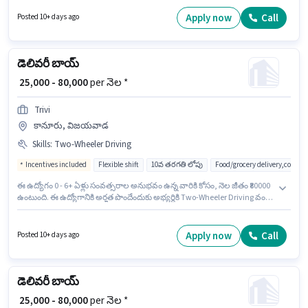
Two-Wheeler Driving ఉండాలి. ఈ ఉద్యోగానికి 10వ తరగతి లోపు అర్హత ఉన్న
అభ్యర్థులు దరఖాస్తు చేయవచ్చు. ఈ ఉద్యోగానికి Fixed + Incentives జీతం
Apply now
Call
Posted 10+ days ago
అందుబాటులో ఉంది.
డెలివరీ బాయ్
₹ 25,000 - 80,000
per నెల *
Trivi
కానూరు, విజయవాడ
Skills
:
Two-Wheeler Driving
Incentives included
Flexible shift
10వ తరగతి లోపు
Food/grocery delivery,courie
ఈ ఉద్యోగం 0 - 6+ ఏళ్లు సంవత్సరాల అనుభవం ఉన్న వారికి కోసం, నెల జీతం ₹80000
ఉంటుంది. ఈ ఉద్యోగానికి అర్హత పొందేందుకు అభ్యర్థికి Two-Wheeler Driving వంటి
నైపుణ్యాలు ఉండాలి. ఈ ఉద్యోగానికి 10వ తరగతి లోపు అర్హత ఉన్న అభ్యర్థులు
దరఖాస్తు చేయవచ్చు. అదనపు Insurance, Medical Benefits లు ఉద్యోగ స్థాయి
మరియు కంపెనీ పాలసీలపై ఆధారపడి ఇప్పించబడతాయి. ఈ ఖాళీ కానూరు,
Apply now
Call
Posted 10+ days ago
విజయవాడ లో ఉంది. ఈ ఉద్యోగానికి Fixed + Incentives జీతం అందుబాటులో
ఉంది.
డెలివరీ బాయ్
₹ 25,000 - 80,000
per నెల *