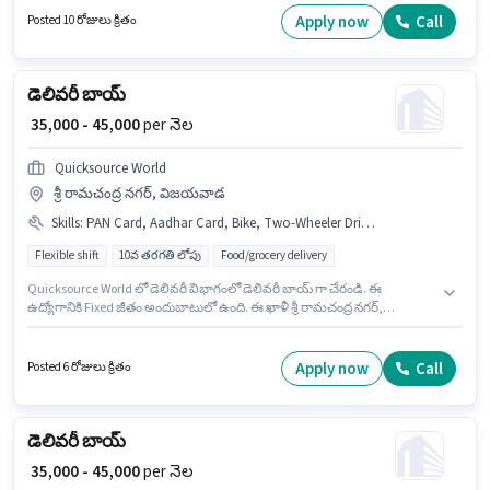
ఉద్యోగం 0 - 6 నెలలు సంవత్సరాల అనుభవం ఉన్న వారికి కోసం అనుకూలంగా
Apply now
Call
Posted 10 రోజులు క్రితం
ఉంటుంది. మీరు నెలకు ₹55000 వరకు సంపాదించవచ్చు. ఈ ఉద్యోగానికి Fixed +
Incentives జీతం అందుబాటులో ఉంది.
డెలివరీ బాయ్
₹ 35,000 - 45,000
per నెల
Quicksource World
శ్రీ రామచంద్ర నగర్, విజయవాడ
Skills
:
PAN Card, Aadhar Card, Bike, Two-Wheeler Driving
Flexible shift
10వ తరగతి లోపు
Food/grocery delivery
Quicksource World లో డెలివరీ విభాగంలో డెలివరీ బాయ్ గా చేరండి. ఈ
ఉద్యోగానికి Fixed జీతం అందుబాటులో ఉంది. ఈ ఖాళీ శ్రీ రామచంద్ర నగర్,
విజయవాడ లో ఉంది. ఈ ఉద్యోగంలో అదనపు ప్రయోజనాలు Insurance ఉన్నాయి.
ఈ ఉద్యోగానికి 10వ తరగతి లోపు అర్హత ఉన్న అభ్యర్థులు దరఖాస్తు చేయవచ్చు. ఈ
ఉద్యోగానికి అభ్యర్థి వద్ద Two-Wheeler Driving ఉండాలి.
Apply now
Call
Posted 6 రోజులు క్రితం
డెలివరీ బాయ్
₹ 35,000 - 45,000
per నెల