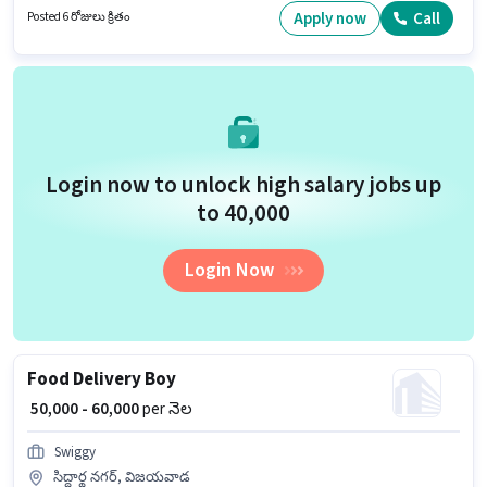
ఈ ఉద్యోగానికి అప్లై చేసుకోవచ్చు. ఈ ఉద్యోగానికి ముఖ్యమైన డాక్యుమెంట్లు PAN
Apply now
Call
Posted 6 రోజులు క్రితం
Card, RC, Aadhar Card, 2-Wheeler Driving Licence, Bank Account
అవసరం.
Login now to unlock high salary jobs up
to ₹40,000
Login Now
Food Delivery Boy
₹ 50,000 - 60,000
per నెల
Swiggy
సిద్ధార్థ నగర్, విజయవాడ