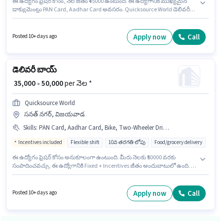
ఈ ఉద్యోగం ఫ్రెషర్ కోసం, నెల జీతం ₹45000 ఉంటుంది. ఈ ఉద్యోగానికి ముఖ్యమైన
డాక్యుమెంట్లు PAN Card, Aadhar Card అవసరం. Quicksource World డెలివరీ
విభాగంలో డెలివరీ బాయ్ ఉద్యోగానికి క్రియాశీలకంగా నియామకం జరుగుతోంది. ఈ
ఉద్యోగానికి Bike కలిగి ఉండటం ముఖ్యం. ఈ ఖాళీ శ్రీ రామచంద్ర నగర్, విజయవాడ
లో ఉంది. ఈ ఉద్యోగానికి Fixed జీతం అందుబాటులో ఉంది.
Apply now
Call
Posted 10+ days ago
డెలివరీ బాయ్
₹ 35,000 - 50,000
per నెల *
Quicksource World
సనత్ నగర్, విజయవాడ
Skills
:
PAN Card, Aadhar Card, Bike, Two-Wheeler Driving
Incentives included
Flexible shift
10వ తరగతి లోపు
Food/grocery delivery
ఈ ఉద్యోగం ఫ్రెషర్ కోసం అనుకూలంగా ఉంటుంది. మీరు నెలకు ₹50000 వరకు
సంపాదించవచ్చు. ఈ ఉద్యోగానికి Fixed + Incentives జీతం అందుబాటులో ఉంది. ఈ
ఖాళీ సనత్ నగర్, విజయవాడ లో ఉంది. ఈ ఉద్యోగంలో అదనపు ప్రయోజనాలు
Insurance ఉన్నాయి. Quicksource World లో డెలివరీ విభాగంలో డెలివరీ బాయ్ గా
చేరండి. ఈ ఉద్యోగానికి అర్హత పొందేందుకు అభ్యర్థికి Two-Wheeler Driving వంటి
Apply now
Call
Posted 10+ days ago
నైపుణ్యాలు ఉండాలి.