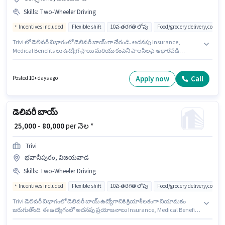
Skills
:
Two-Wheeler Driving
Incentives included
Flexible shift
10వ తరగతి లోపు
Food/grocery delivery,courie
Trivi లో డెలివరీ విభాగంలో డెలివరీ బాయ్ గా చేరండి. అదనపు Insurance,
Medical Benefits లు ఉద్యోగ స్థాయి మరియు కంపెనీ పాలసీలపై ఆధారపడి
ఇప్పించబడతాయి. ఈ ఖాళీ కరెన్సీ నగర్, విజయవాడ లో ఉంది. ఈ ఉద్యోగానికి Fixed
+ Incentives జీతం అందుబాటులో ఉంది. ఈ ఉద్యోగం 0 - 6+ ఏళ్లు సంవత్సరాల
అనుభవం ఉన్న వారికి కోసం, నెల జీతం ₹80000 ఉంటుంది. ఈ ఉద్యోగానికి అభ్యర్థి వద్ద
Apply now
Call
Posted 10+ days ago
Two-Wheeler Driving ఉండాలి.
డెలివరీ బాయ్
₹ 25,000 - 80,000
per నెల *
Trivi
భవానీపురం, విజయవాడ
Skills
:
Two-Wheeler Driving
Incentives included
Flexible shift
10వ తరగతి లోపు
Food/grocery delivery,courie
Trivi డెలివరీ విభాగంలో డెలివరీ బాయ్ ఉద్యోగానికి క్రియాశీలకంగా నియామకం
జరుగుతోంది. ఈ ఉద్యోగంలో అదనపు ప్రయోజనాలు Insurance, Medical Benefits
ఉన్నాయి. ఈ ఖాళీ భవానీపురం, విజయవాడ లో ఉంది. ఈ ఉద్యోగానికి అభ్యర్థి వద్ద