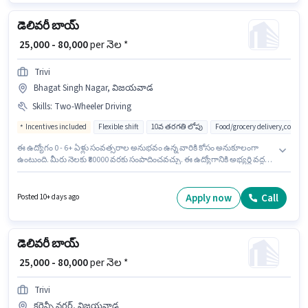
డెలివరీ బాయ్
₹ 25,000 - 80,000
per నెల *
Trivi
Bhagat Singh Nagar, విజయవాడ
Skills
:
Two-Wheeler Driving
Incentives included
Flexible shift
10వ తరగతి లోపు
Food/grocery delivery,courie
ఈ ఉద్యోగం 0 - 6+ ఏళ్లు సంవత్సరాల అనుభవం ఉన్న వారికి కోసం అనుకూలంగా
ఉంటుంది. మీరు నెలకు ₹80000 వరకు సంపాదించవచ్చు. ఈ ఉద్యోగానికి అభ్యర్థి వద్ద
Two-Wheeler Driving ఉండాలి. ఈ ఉద్యోగానికి 10వ తరగతి లోపు అర్హత ఉన్న
అభ్యర్థులు దరఖాస్తు చేయవచ్చు. అదనపు Insurance, Medical Benefits లు
ఉద్యోగ స్థాయి మరియు కంపెనీ పాలసీలపై ఆధారపడి ఇప్పించబడతాయి. ఈ ఖాళీ
Apply now
Call
Posted 10+ days ago
Bhagat Singh Nagar, విజయవాడ లో ఉంది. ఈ ఉద్యోగానికి Fixed + Incentives
జీతం ఇవ్వబడుతుంది.
డెలివరీ బాయ్
₹ 25,000 - 80,000
per నెల *
Trivi
కరెన్సీ నగర్, విజయవాడ