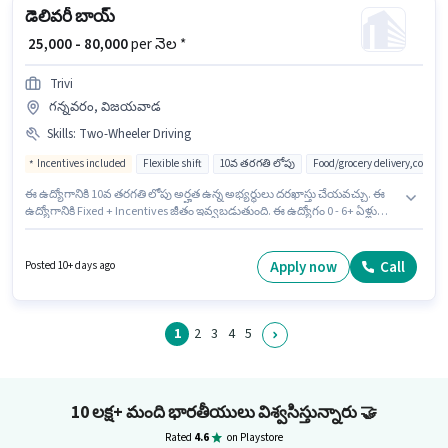
డెలివరీ బాయ్
₹ 25,000 - 80,000
per నెల *
Trivi
గన్నవరం, విజయవాడ
Skills
:
Two-Wheeler Driving
Incentives included
Flexible shift
10వ తరగతి లోపు
Food/grocery delivery,courie
ఈ ఉద్యోగానికి 10వ తరగతి లోపు అర్హత ఉన్న అభ్యర్థులు దరఖాస్తు చేయవచ్చు. ఈ
ఉద్యోగానికి Fixed + Incentives జీతం ఇవ్వబడుతుంది. ఈ ఉద్యోగం 0 - 6+ ఏళ్లు
సంవత్సరాల అనుభవం ఉన్న వారికి కోసం అనుకూలంగా ఉంటుంది. మీరు నెలకు
₹80000 వరకు సంపాదించవచ్చు. ఈ ఉద్యోగంలో అదనపు ప్రయోజనాలు Insurance,
Medical Benefits ఉన్నాయి. ఈ ఉద్యోగం గన్నవరం, విజయవాడ లో ఉంది. ఈ
Apply now
Call
Posted 10+ days ago
ఉద్యోగానికి అభ్యర్థి వద్ద Two-Wheeler Driving ఉండాలి.
1
2
3
4
5
10 లక్ష+ మంది భారతీయులు విశ్వసిస్తున్నారు
🤝
Rated
4.6
on Playstore