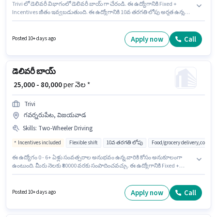
Trivi లో డెలివరీ విభాగంలో డెలివరీ బాయ్ గా చేరండి. ఈ ఉద్యోగానికి Fixed +
Incentives జీతం ఇవ్వబడుతుంది. ఈ ఉద్యోగానికి 10వ తరగతి లోపు అర్హత ఉన్న
అభ్యర్థులు దరఖాస్తు చేయవచ్చు. ఈ ఉద్యోగంలో అదనపు ప్రయోజనాలు Insurance,
Medical Benefits ఉన్నాయి. ఈ ఉద్యోగం 0 - 6+ ఏళ్లు సంవత్సరాల అనుభవం ఉన్న
వారికి కోసం, నెల జీతం ₹80000 ఉంటుంది. ఈ ఉద్యోగానికి అర్హత పొందేందుకు అభ్యర్థికి
Apply now
Call
Posted 10+ days ago
Two-Wheeler Driving వంటి నైపుణ్యాలు ఉండాలి.
డెలివరీ బాయ్
₹ 25,000 - 80,000
per నెల *
Trivi
గవర్నరుపేట, విజయవాడ
Skills
:
Two-Wheeler Driving
Incentives included
Flexible shift
10వ తరగతి లోపు
Food/grocery delivery,courie
ఈ ఉద్యోగం 0 - 6+ ఏళ్లు సంవత్సరాల అనుభవం ఉన్న వారికి కోసం అనుకూలంగా
ఉంటుంది. మీరు నెలకు ₹80000 వరకు సంపాదించవచ్చు. ఈ ఉద్యోగానికి Fixed +
Incentives జీతం అందుబాటులో ఉంది. 10వ తరగతి లోపు అర్హత ఉన్న అభ్యర్థులు
ఈ ఉద్యోగానికి అప్లై చేసుకోవచ్చు. ఈ ఉద్యోగానికి అర్హత పొందేందుకు అభ్యర్థికి Two-
Wheeler Driving వంటి నైపుణ్యాలు ఉండాలి. Trivi డెలివరీ విభాగంలో డెలివరీ
Apply now
Call
Posted 10+ days ago
బాయ్ ఉద్యోగానికి క్రియాశీలకంగా నియామకం జరుగుతోంది. ఈ ఉద్యోగంలో అదనపు
ప్రయోజనాలు Insurance, Medical Benefits ఉన్నాయి.