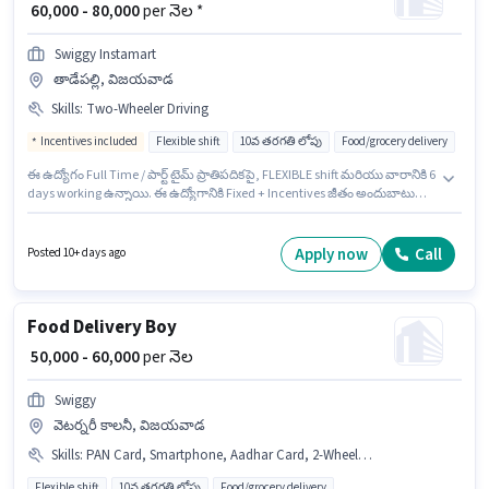
₹ 60,000 - 80,000
per నెల *
Swiggy Instamart
తాడేపల్లి, విజయవాడ
Skills
:
Two-Wheeler Driving
Incentives included
Flexible shift
10వ తరగతి లోపు
Food/grocery delivery
ఈ ఉద్యోగం Full Time / పార్ట్ టైమ్ ప్రాతిపదికపై, FLEXIBLE shift మరియు వారానికి 6
days working ఉన్నాయి. ఈ ఉద్యోగానికి Fixed + Incentives జీతం అందుబాటులో
ఉంది. Swiggy Instamart లో డెలివరీ విభాగంలో డెలివరీ బాయ్ గా చేరండి. ఈ
ఉద్యోగానికి అర్హత పొందేందుకు అభ్యర్థికి Two-Wheeler Driving వంటి నైపుణ్యాలు
ఉండాలి. ఈ ఉద్యోగం తాడేపల్లి, విజయవాడ లో ఉంది. ఈ ఉద్యోగంలో అదనపు
Apply now
Call
Posted 10+ days ago
ప్రయోజనాలు Insurance ఉన్నాయి.
Food Delivery Boy
₹ 50,000 - 60,000
per నెల
Swiggy
వెటర్నరీ కాలనీ, విజయవాడ
Skills
:
PAN Card, Smartphone, Aadhar Card, 2-Wheeler Driving Licence, Bike, Cycle, Two-Wheeler Driving, RC, Bank Account
Flexible shift
10వ తరగతి లోపు
Food/grocery delivery