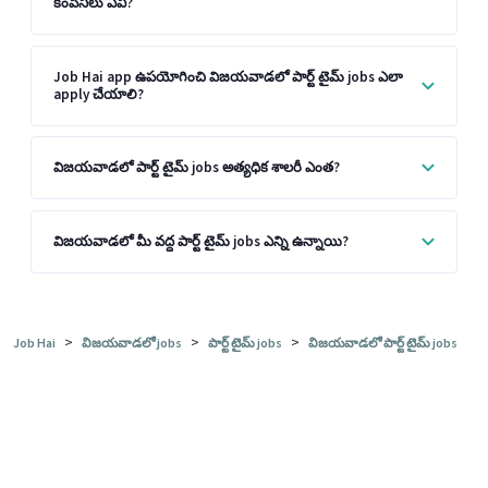
కంపెనీలు ఏవి?
Job Hai app ఉపయోగించి విజయవాడలో పార్ట్ టైమ్ jobs ఎలా
apply చేయాలి?
విజయవాడలో పార్ట్ టైమ్ jobs అత్యధిక శాలరీ ఎంత?
విజయవాడలో మీ వద్ద పార్ట్ టైమ్ jobs ఎన్ని ఉన్నాయి?
>
>
>
Job Hai
విజయవాడలో jobs
పార్ట్ టైమ్ jobs
విజయవాడలో పార్ట్ టైమ్ jobs