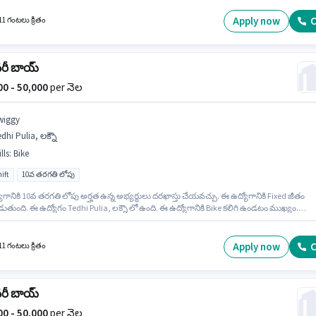
ోంది. ఈ ఉద్యోగానికి Fixed జీతం అందుబాటులో ఉంది.
Apply now
C
11 గంటలు క్రితం
వరీ బాయ్
000 - 50,000
per నెల
wiggy
dhi Pulia, లక్నౌ
lls
:
Bike
ift
10వ తరగతి లోపు
గానికి 10వ తరగతి లోపు అర్హత ఉన్న అభ్యర్థులు దరఖాస్తు చేయవచ్చు. ఈ ఉద్యోగానికి Fixed జీతం
ుతుంది. ఈ ఉద్యోగం Tedhi Pulia, లక్నౌ లో ఉంది. ఈ ఉద్యోగానికి Bike కలిగి ఉండటం ముఖ్యం.
లో డెలివరీ విభాగంలో డెలివరీ బాయ్ గా చేరండి. ఇంగ్లీష్ లో నైపుణ్యం ఉన్నవారికి ప్రాధాన్యత ఇస్తారు.
Apply now
C
11 గంటలు క్రితం
వరీ బాయ్
000 - 50,000
per నెల