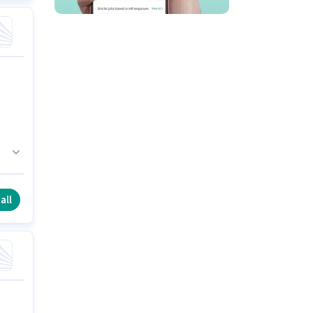
నపు
all