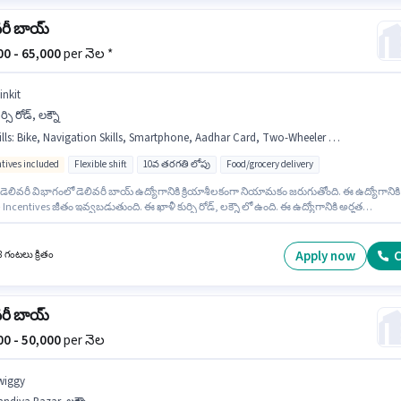
వరీ బాయ్
000 - 65,000
per నెల *
inkit
ర్సి రోడ్, లక్నౌ
lls
:
Bike, Navigation Skills, Smartphone, Aadhar Card, Two-Wheeler Driving, PAN Card, Bank Account, Area Knowledge
ntives included
Flexible shift
10వ తరగతి లోపు
Food/grocery delivery
 డెలివరీ విభాగంలో డెలివరీ బాయ్ ఉద్యోగానికి క్రియాశీలకంగా నియామకం జరుగుతోంది. ఈ ఉద్యోగానికి
 Incentives జీతం ఇవ్వబడుతుంది. ఈ ఖాళీ కుర్సి రోడ్, లక్నౌ లో ఉంది. ఈ ఉద్యోగానికి అర్హత
ుకు అభ్యర్థికి Area Knowledge, Two-Wheeler Driving, Navigation Skills వంటి నైపుణ్యాలు
. ఈ ఉద్యోగానికి 10వ తరగతి లోపు అర్హత ఉన్న అభ్యర్థులు దరఖాస్తు చేయవచ్చు. ఈ ఉద్యోగంలో అద
నాలు Insurance, Medical Benefits ఉన్నాయి.
Apply now
C
8 గంటలు క్రితం
వరీ బాయ్
000 - 50,000
per నెల
wiggy