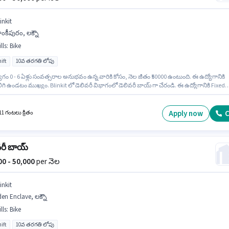
inkit
ంకీపురం, లక్నౌ
lls
:
Bike
ift
10వ తరగతి లోపు
గం 0 - 6 ఏళ్లు సంవత్సరాల అనుభవం ఉన్న వారికి కోసం, నెల జీతం ₹50000 ఉంటుంది. ఈ ఉద్యోగానికి
ిగి ఉండటం ముఖ్యం. Blinkit లో డెలివరీ విభాగంలో డెలివరీ బాయ్ గా చేరండి. ఈ ఉద్యోగానికి Fixed
దుబాటులో ఉంది. ఈ ఖాళీ జాంకీపురం, లక్నౌ లో ఉంది. ఇంగ్లీష్ లో నైపుణ్యం ఉన్నవారికి ప్రాధాన్యత
Apply now
C
11 గంటలు క్రితం
వరీ బాయ్
000 - 50,000
per నెల
inkit
en Enclave, లక్నౌ
lls
:
Bike
ift
10వ తరగతి లోపు