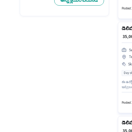
అన్ని క్లియర్ చేయండి
జరుగుత
Posted 
డెలి
₹ 35,
S
Te
Ski
Day sh
ఈ ఉద్యో
ఇవ్వబడ
Swiggy 
Posted 
డెలి
₹ 35,