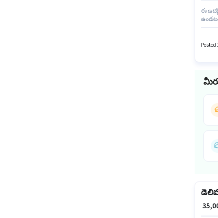
ఈ ఉద్యో
ఉండటం మ
working
గా చేరండ
Posted 
మీర
డెలి
₹ 35,