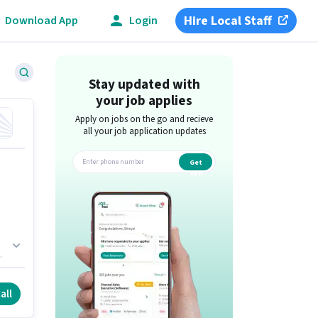
Hire Local Staff
Download App
Login
Stay updated with
your job applies
Apply on jobs on the go and recieve
all your job application updates
Get
app
ు
.
all