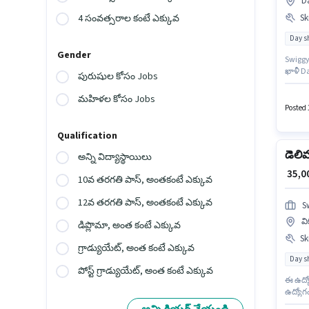
Da
Ski
4 సంవత్సరాల కంటే ఎక్కువ
Day sh
Gender
Swiggy 
ఖాళీ Da
పురుషుల కోసం Jobs
తరగతి ల
అందుబ
మహిళల కోసం Jobs
Posted 
Qualification
డెలి
అన్ని విద్యాస్థాయిలు
₹ 35,
10వ తరగతి పాస్, అంతకంటే ఎక్కువ
12వ తరగతి పాస్, అంతకంటే ఎక్కువ
S
వి
డిప్లొమా, అంత కంటే ఎక్కువ
Ski
గ్రాడ్యుయేట్, అంత కంటే ఎక్కువ
Day sh
పోస్ట్ గ్రాడ్యుయేట్, అంత కంటే ఎక్కువ
ఈ ఉద్యో
ఉద్యోగం
నిపుణు