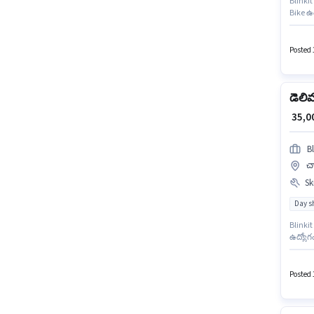
Blinkit
Bike ఉం
లోపు అర
ఇస్తారు.
Posted 
డెలి
₹ 35,
Bl
చా
Ski
Day sh
Blinkit
ఉద్యోగం
ఉద్యోగా
ఉన్న వా
Posted 