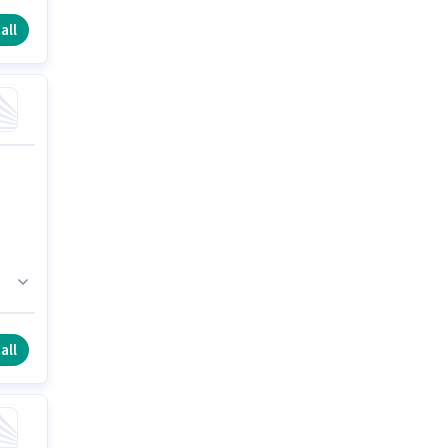
all
all