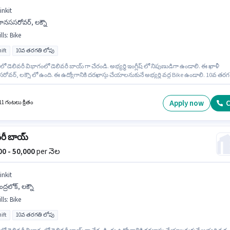
inkit
ానససరోవర్, లక్నౌ
lls
:
Bike
ift
10వ తరగతి లోపు
 లో డెలివరీ విభాగంలో డెలివరీ బాయ్ గా చేరండి. అభ్యర్థి ఇంగ్లీష్ లో నిపుణుడిగా ఉండాలి. ఈ ఖాళీ
వర్, లక్నౌ లో ఉంది. ఈ ఉద్యోగానికి దరఖాస్తు చేయాలనుకునే అభ్యర్థి వద్ద Bike ఉండాలి. 10వ తరగ
్హత ఉన్న అభ్యర్థులు ఈ ఉద్యోగానికి అప్లై చేసుకోవచ్చు. ఈ ఉద్యోగానికి Fixed జీతం అందుబాటులో ఉంద
Apply now
C
11 గంటలు క్రితం
వరీ బాయ్
000 - 50,000
per నెల
inkit
ద్రలోక్, లక్నౌ
lls
:
Bike
ift
10వ తరగతి లోపు