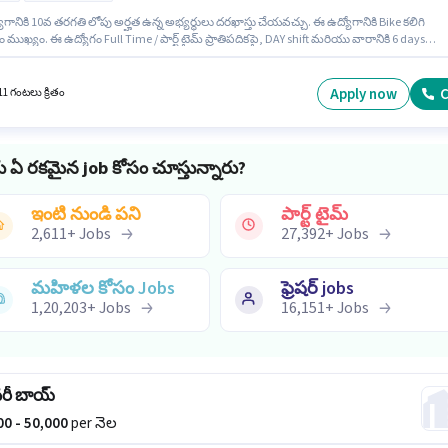
గానికి 10వ తరగతి లోపు అర్హత ఉన్న అభ్యర్థులు దరఖాస్తు చేయవచ్చు. ఈ ఉద్యోగానికి Bike కలిగి
ుఖ్యం. ఈ ఉద్యోగం Full Time / పార్ట్ టైమ్ ప్రాతిపదికపై, DAY shift మరియు వారానికి 6 days
 ఉన్నాయి. ఈ ఉద్యోగానికి Fixed జీతం ఇవ్వబడుతుంది. Blinkit లో డెలివరీ విభాగంలో డెలివరీ బాయ
ి. ఇంగ్లీష్ లో నైపుణ్యం ఉన్నవారికి ప్రాధాన్యత ఇస్తారు.
Apply now
C
11 గంటలు క్రితం
ు ఏ రకమైన job కోసం చూస్తున్నారు?
ఇంటి నుండి పని
పార్ట్ టైమ్
2,611
+
Jobs
27,392
+
Jobs
మహిళల కోసం Jobs
ఫ్రెషర్ jobs
1,20,203
+
Jobs
16,151
+
Jobs
వరీ బాయ్
000 - 50,000
per నెల