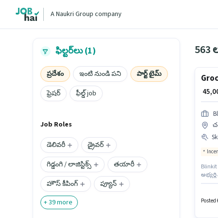
A Naukri Group company
563 ల
ఫిల్టర్‌లు (1)
ప్రదేశం
ఇంటి నుండి పని
పార్ట్ టైమ్
Groc
₹ 45,
ఫ్రెషర్
ఫీల్డ్ job
Bl
Job Roles
చం
Ski
డెలివరీ
డ్రైవర్
Ince
గిడ్డంగి / లాజిస్టిక్స్
తయారీ
Blinkit
అభ్యర్థ
హౌస్ కీపింగ్
ప్యూన్
సంవత్స
అదనపు 
ఇప్పించ
Posted 
+
39
more
Aadha