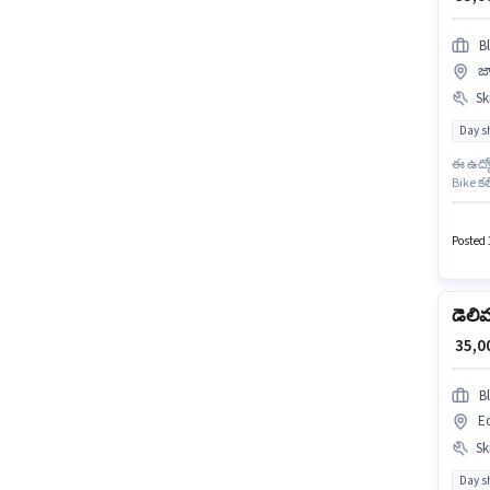
Bl
జా
Ski
Day sh
ఈ ఉద్యో
Bike కల
జీతం అం
ఇస్తారు.
Posted 
డెలి
₹ 35,
Bl
Ed
Ski
Day sh