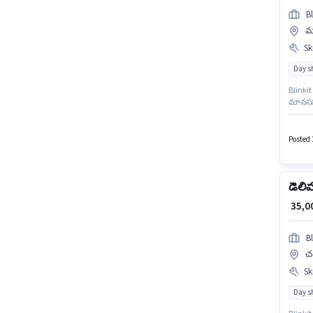
Bl
మ
Ski
Day sh
Blinkit
మానససరో
లోపు అర
Posted 
డెలి
₹ 35,
Bl
చం
Ski
Day sh