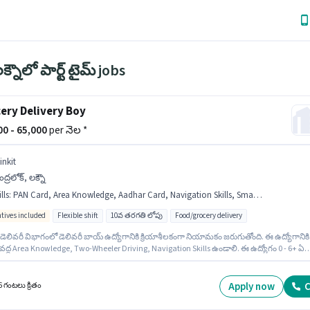
క్నౌలో పార్ట్ టైమ్ jobs
ery Delivery Boy
000 - 65,000
per నెల *
inkit
ద్రలోక్, లక్నౌ
lls
:
PAN Card, Area Knowledge, Aadhar Card, Navigation Skills, Smartphone, Two-Wheeler Driving, Bike, Bank Account
ntives included
Flexible shift
10వ తరగతి లోపు
Food/grocery delivery
 డెలివరీ విభాగంలో డెలివరీ బాయ్ ఉద్యోగానికి క్రియాశీలకంగా నియామకం జరుగుతోంది. ఈ ఉద్యోగానికి
ి వద్ద Area Knowledge, Two-Wheeler Driving, Navigation Skills ఉండాలి. ఈ ఉద్యోగం 0 - 6+ ఏళ్ల
రాల అనుభవం ఉన్న వారికి కోసం అనుకూలంగా ఉంటుంది. మీరు నెలకు ₹65000 వరకు సంపాదించవచ్చు
Insurance, Medical Benefits లు ఉద్యోగ స్థాయి మరియు కంపెనీ పాలసీలపై ఆధారపడి
బడతాయి. ఈ ఖాళీ చంద్రలోక్, లక్నౌ లో ఉంది. ఈ ఉద్యోగానికి ముఖ్యమైన డాక్యుమెంట్లు PAN Card,
Apply now
C
6 గంటలు క్రితం
r Card, Bank Account అవసరం.