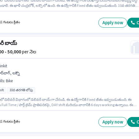
 లో డెలివరీ విభాగంలో డెలివరీ బాయ్ గా చేరండి. ఈ ఉద్యోగానికి దరఖాస్తు చేయాలనుకునే అభ్యర్థి వద్ద
డాలి. ఈ ఖాళీ చంద్రలోక్, లక్నౌ లో ఉంది. ఈ ఉద్యోగానికి Fixed జీతం ఇవ్వబడుతుంది. 10వ తరగతి
్హత ఉన్న అభ్యర్థులు ఈ ఉద్యోగానికి అప్లై చేసుకోవచ్చు. ఇంగ్లీష్ లో నైపుణ్యం ఉన్నవారికి ప్రాధాన్యత
Apply now
C
11 గంటలు క్రితం
వరీ బాయ్
000 - 50,000
per నెల
inkit
ర్‌బాగ్, లక్నౌ
lls
:
Bike
ift
10వ తరగతి లోపు
 లో డెలివరీ విభాగంలో డెలివరీ బాయ్ గా చేరండి. ఈ ఉద్యోగానికి Fixed జీతం ఇవ్వబడుతుంది. ఈ
 Full Time / పార్ట్ టైమ్ ప్రాతిపదికపై, DAY shift మరియు వారానికి 6 days working ఉన్నాయి. ఈ
నికి దరఖాస్తు చేయాలనుకునే అభ్యర్థి వద్ద Bike ఉండాలి. ఈ ఉద్యోగం 0 - 6 ఏళ్లు సంవత్సరాల అనుభవ
రికి కోసం, నెల జీతం ₹50000 ఉంటుంది. ఇంగ్లీష్ లో నైపుణ్యం ఉన్నవారికి ప్రాధాన్యత ఇస్తారు.
Apply now
C
11 గంటలు క్రితం