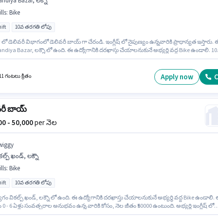
ndiya Bazar, లక్నౌ
lls
:
Bike
ift
10వ తరగతి లోపు
లో డెలివరీ విభాగంలో డెలివరీ బాయ్ గా చేరండి. ఇంగ్లీష్ లో నైపుణ్యం ఉన్నవారికి ప్రాధాన్యత ఇస్తారు. 
ndiya Bazar, లక్నౌ లో ఉంది. ఈ ఉద్యోగానికి దరఖాస్తు చేయాలనుకునే అభ్యర్థి వద్ద Bike ఉండాలి. 1
ోపు అర్హత ఉన్న అభ్యర్థులు ఈ ఉద్యోగానికి అప్లై చేసుకోవచ్చు. ఈ ఉద్యోగానికి Fixed జీతం
ాటులో ఉంది.
Apply now
C
11 గంటలు క్రితం
వరీ బాయ్
000 - 50,000
per నెల
wiggy
కల్ప్ ఖండ్, లక్నౌ
lls
:
Bike
ift
10వ తరగతి లోపు
గం వికల్ప్ ఖండ్, లక్నౌ లో ఉంది. ఈ ఉద్యోగానికి దరఖాస్తు చేయాలనుకునే అభ్యర్థి వద్ద Bike ఉండాలి.
 0 - 6 ఏళ్లు సంవత్సరాల అనుభవం ఉన్న వారికి కోసం, నెల జీతం ₹50000 ఉంటుంది. అభ్యర్థి ఇంగ్లీష్ లో
డిగా ఉండాలి. Swiggy డెలివరీ విభాగంలో డెలివరీ బాయ్ ఉద్యోగానికి క్రియాశీలకంగా నియామకం