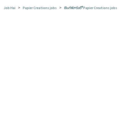
>
>
Job Hai
Papier Creations jobs
బెంగళూరులో Papier Creations jobs