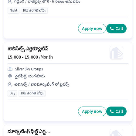
గిడ్డంగి / లాజిస్టిక్స్ లో 0 - 6 నెలలు అనుభవం
Night
10వ తరగతి లోపు
Apply now
Call
టెలిసేల్స్ ఎగ్జిక్యూటివ్
15,000 -
15,000
/Month
Silver Sky Groups
వైట్‌ఫీల్డ్, బెంగళూరు
టెలిసెల్స్ / టెలిమార్కెటింగ్ లో ఫ్రెషర్స్
Day
10వ తరగతి లోపు
Apply now
Call
మార్కెటింగ్ ఫీల్డ్ ఎగ్జిక్యూటివ్