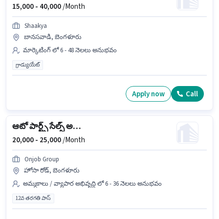
15,000 -
40,000
/Month
Shaakya
బానసవాడి, బెంగళూరు
మార్కెటింగ్ లో 6 - 48 నెలలు అనుభవం
గ్రాడ్యుయేట్
Apply now
Call
ఆటో పార్ట్స్ సేల్స్ అసోసియేట్
20,000 -
25,000
/Month
Onjob Group
హోసా రోడ్, బెంగళూరు
అమ్మకాలు / వ్యాపార అభివృద్ధి లో 6 - 36 నెలలు అనుభవం
12వ తరగతి పాస్