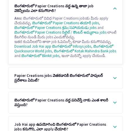
బెంగళూరులో Papier Creations వద్ద ఉన్న తాజా job
వెకెన్సీలను ఎలా కనుగొనాలి?
Ans:
బెంగళూరులో వివిధ Papier Creations jobsకు మీరు apply
చేయవచ్చు.
బెంగళూరులో Papier Creations తయారీ jobs
,
బెంగళూరులో Papier Creations శ్రమ/సహాయకుడు jobs
and
బెంగళూరులో Papier Creations రిటైల్ / కౌంటర్ అమ్మకాలు jobs
లాంటి
కేటగిరీల నుండి మీరు jobs ఎంచుకోవచ్చు.
ఇతర కంపెనీలలోని తాజా job ఓపెనింగ్స్ కూడా మీరు కనుగొనవచ్చు.
Download Job Hai app
బెంగళూరులో Infosys jobs
,
బెంగళూరులో
Quicksource World jobs
,
బెంగళూరులో Kotak Mahindra Bank jobs
and
బెంగళూరులో Blinkit jobs
, ఇంకా మరెన్నో apply చేయండి.
Papier Creations jobs వెతకడానికి బెంగళూరులో పాపులర్
ప్రదేశాలు ఏమిటి?
బెంగళూరులో Papier Creations వద్ద పనిచేస్తే నాకు ఎంత శాలరీ
వస్తుంది?
Job Hai app ఉపయోగించి బెంగళూరులో Papier Creations
jobs కనుగొని, ఎలా apply చేయాలి?