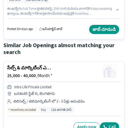
ఈ ఉద్యోగం Full Time ప్రాతిపదికపై, DAY shift మరియు వారానికి 6 days working
ఉన్నాయి. ఈ ఉద్యోగానికి అర్హత పొందేందుకు అభ్యర్థికి Inventory
Control/Planning, Machine/Equipment Maintenance,
Machine/Equipment Operation, Production Scheduling వంటి నైపుణ్యాలు
ఉండాలి. ఈ ఉద్యోగం 0 - 2 ఏళ్లు సంవత్సరాల అనుభవం ఉన్న వారికి కోసం
జాబ్ చూడండి
Posted 10+ days ago
ఇన్‌యాక్టివ్ జాబ్
అనుకూలంగా ఉంటుంది. మీరు నెలకు ₹15000 వరకు సంపాదించవచ్చు. ఈ ఉద్యోగానికి
Fixed జీతం ఇవ్వబడుతుంది. Papier Creations లో తయారీ విభాగంలో మెషిన్
ఆపరేటర్ గా చేరండి. ఈ ఖాళీ పీన్యా, బెంగళూరు లో ఉంది.
Similar Job Openings almost matching your
search
సేల్స్ & మార్కెటింగ్ ఎగ్జిక్యూటివ్
25,000 -
40,000
/Month *
Intra Life Private Limited
బనశంకరి స్టేజ్ III, బెంగళూరు
టెలిసెల్స్ / టెలిమార్కెటింగ్ లో 2 - 3 ఏళ్లు అనుభవం
Incentives included
Day
12వ తరగతి పాస్
Apply now
Call