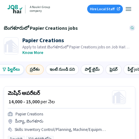
A Naukri Group
Hire Local Staff
company
బెంగళూరులో Papier Creations jobs
Papier Creations
Apply to latest బెంగళూరులో Papier Creations jobs on Job Hai!
Recruiter is actively hiring in your area.
Know More
ఫిల్టర్‌లు
ప్రదేశం
ఇంటి నుండి పని
పార్ట్ టైమ్
ఫ్రెషర్
ఫీల్డ్ jo
మెషిన్ ఆపరేటర్
₹ 14,000 - 15,000
per నెల
Papier Creations
పీన్యా, బెంగళూరు
Skills
:
Inventory Control/Planning, Machine/Equipment Operation, Production Scheduling, Machine/Equipment Maintenance
Day shift
10వ తరగతి లోపు