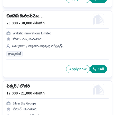
బిజినెస్ డెవలప్‌మెంట్ ఎగ్జిక్యూటివ్
25,000 -
30,000
/Month
Wakefit Innovations Limited
కోరమంగల, బెంగళూరు
అమ్మకాలు / వ్యాపార అభివృద్ధి లో ఫ్రెషర్స్
గ్రాడ్యుయేట్
Apply now
Call
పిక్కర్ / లోడర్
17,000 -
21,000
/Month
Silver Sky Groups
బేగూర్, బెంగళూరు