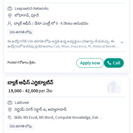
Leapswitch Networks
లోహెగావ్, పూనే
బ్యాక్ ఆఫీస్ / డేటా ఎంట్రీ లో 0 - 6 నెలలు అనుభవం
10వ తరగతి లోపు
ఈ ఉద్యోగానికి 10వ తరగతి లోపు అర్హత ఉన్న అభ్యర్థులు దరఖాస్తు చేయవచ్చు. ఈ
ఉద్యోగంలో అదనపు ప్రయోజనాలు Cab, Meal, Insurance, PF, Medical Benefits
ఉన్నాయి. ఈ ఖాళీ లోహెగావ్, పూనే లో ఉంది. ఈ ఉద్యోగానికి Fixed జీతం
ఇవ్వబడుతుంది. Leapswitch Networks లో బ్యాక్ ఆఫీస్ / డేటా ఎంట్రీ విభాగంలో
బ్యాక్ ఆఫీస్ ఎగ్జిక్యూటివ్ గా చేరండి. ఈ ఉద్యోగం 0 - 6 నెలలు సంవత్సరాల అనుభవం
Apply now
Call
Posted 4 రోజులు క్రితం
ఉన్న వారికి కోసం అనుకూలంగా ఉంటుంది. మీరు నెలకు ₹35000 వరకు
సంపాదించవచ్చు.
బ్యాక్ ఆఫీస్ ఎగ్జిక్యూటివ్
₹ 19,000 - 42,000
per నెల
Lakhveer
నిర్ణయ్ నగర్ సెక్టార్ ఇ, అహ్మదాబాద్
Skills
:
MS Excel, MS Word, Computer Knowledge, Data Entry, Email Writing, Internet Surfing, > 30 WPM Typing Speed
10వ తరగతి లోపు