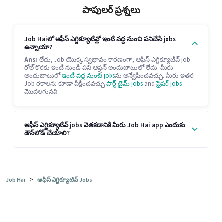
పాపులర్ ప్రశ్నలు
Job Haiలో ఆఫీస్ ఎగ్జిక్యూటివ్లో ఇంటి వద్ద నుంచి పనిచేసే jobs
ఉన్నాయా?
Ans:
లేదు, Job యొక్క స్వభావం కారణంగా, ఆఫీస్ ఎగ్జిక్యూటివ్ job
రోల్ కొరకు ఇంటి నుండి పని ఆప్షన్ అందుబాటులో లేదు. మీరు
అందుబాటులో
ఇంటి వద్ద నుంచి jobs
ను అన్వేషించవచ్చు. మీరు ఇతర
Job రకాలను కూడా వీక్షించవచ్చు
పార్ట్ టైమ్ jobs
and
ఫ్రెషర్ jobs
మొదలగునవి.
ఆఫీస్ ఎగ్జిక్యూటివ్ jobs వెతకడానికి మీరు Job Hai app ఎందుకు
డౌన్‌లోడ్ చేయాలి?
>
Job Hai
ఆఫీస్ ఎగ్జిక్యూటివ్ Jobs