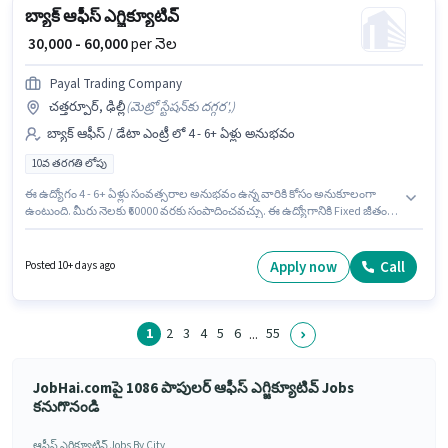
బ్యాక్ ఆఫీస్ ఎగ్జిక్యూటివ్
₹ 30,000 - 60,000
per నెల
Payal Trading Company
చత్తర్పూర్, ఢిల్లీ
(
మెట్రో స్టేషన్‌కు దగ్గర',
)
బ్యాక్ ఆఫీస్ / డేటా ఎంట్రీ లో 4 - 6+ ఏళ్లు అనుభవం
10వ తరగతి లోపు
ఈ ఉద్యోగం 4 - 6+ ఏళ్లు సంవత్సరాల అనుభవం ఉన్న వారికి కోసం అనుకూలంగా
ఉంటుంది. మీరు నెలకు ₹60000 వరకు సంపాదించవచ్చు. ఈ ఉద్యోగానికి Fixed జీతం
ఇవ్వబడుతుంది. ఈ ఉద్యోగానికి 10వ తరగతి లోపు అర్హత ఉన్న అభ్యర్థులు దరఖాస్తు
చేయవచ్చు. ఈ ఖాళీ చత్తర్పూర్, ఢిల్లీ లో ఉంది. Payal Trading Company లో బ్యాక్
ఆఫీస్ / డేటా ఎంట్రీ విభాగంలో బ్యాక్ ఆఫీస్ ఎగ్జిక్యూటివ్ గా చేరండి.
Apply now
Call
Posted 10+ days ago
1
2
3
4
5
6
55
...
JobHai.comపై 1086 పాపులర్ ఆఫీస్ ఎగ్జిక్యూటివ్ Jobs
కనుగొనండి
ఆఫీస్ ఎగ్జిక్యూటివ్ Jobs By City