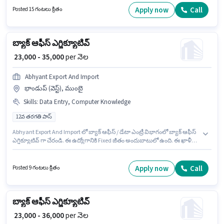
ఉండాలి. అదనపు Insurance, PF, Medical Benefits లు ఉద్యోగ స్థాయి మరియు
Apply now
Call
Posted 15 గంటలు క్రితం
కంపెనీ పాలసీలపై ఆధారపడి ఇప్పించబడతాయి. ఈ ఖాళీ చెంబూర్, ముంబై లో ఉంది.
ఈ ఉద్యోగానికి Fixed జీతం ఇవ్వబడుతుంది.
బ్యాక్ ఆఫీస్ ఎగ్జిక్యూటివ్
₹ 23,000 - 35,000
per నెల
Abhyant Export And Import
భాండుప్ (వెస్ట్), ముంబై
Skills
:
Data Entry, Computer Knowledge
12వ తరగతి పాస్
Abhyant Export And Import లో బ్యాక్ ఆఫీస్ / డేటా ఎంట్రీ విభాగంలో బ్యాక్ ఆఫీస్
ఎగ్జిక్యూటివ్ గా చేరండి. ఈ ఉద్యోగానికి Fixed జీతం అందుబాటులో ఉంది. ఈ ఖాళీ
భాండుప్ (వెస్ట్), ముంబై లో ఉంది. ఈ ఉద్యోగంలో అదనపు ప్రయోజనాలు Cab,
Insurance, PF, Medical Benefits ఉన్నాయి. దరఖాస్తుదారులు కనీసం 12వ తరగతి
పాస్ డిగ్రీ లేదా సర్టిఫికెట్ కలిగి ఉండాలి. ఈ ఉద్యోగానికి అర్హత పొందేందుకు అభ్యర్థికి
Apply now
Call
Posted 9 గంటలు క్రితం
Computer Knowledge, Data Entry వంటి నైపుణ్యాలు ఉండాలి.
బ్యాక్ ఆఫీస్ ఎగ్జిక్యూటివ్
₹ 23,000 - 36,000
per నెల