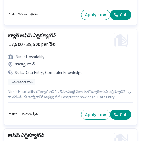
కనీసం 12వ తరగతి పాస్ డిగ్రీ లేదా సర్టిఫికెట్ కలిగి ఉండాలి. ఈ ఉద్యోగంలో అదనపు
ప్రయోజనాలు Cab, Insurance, PF, Medical Benefits ఉన్నాయి. ఈ ఉద్యోగం థానే
(ఈస్ట్), ముంబై లో ఉంది. ఈ ఉద్యోగానికి అర్హత పొందేందుకు అభ్యర్థికి Computer
Apply now
Call
Posted 9 గంటలు క్రితం
Knowledge, Data Entry వంటి నైపుణ్యాలు ఉండాలి.
బ్యాక్ ఆఫీస్ ఎగ్జిక్యూటివ్
₹ 17,500 - 39,500
per నెల
Nimis Hospitality
కాల్వా, థానే
Skills
:
Data Entry, Computer Knowledge
12వ తరగతి పాస్
Nimis Hospitality లో బ్యాక్ ఆఫీస్ / డేటా ఎంట్రీ విభాగంలో బ్యాక్ ఆఫీస్ ఎగ్జిక్యూటివ్
గా చేరండి. ఈ ఉద్యోగానికి అభ్యర్థి వద్ద Computer Knowledge, Data Entry
ఉండాలి. ఈ ఉద్యోగం 0 - 2 ఏళ్లు సంవత్సరాల అనుభవం ఉన్న వారికి కోసం
అనుకూలంగా ఉంటుంది. మీరు నెలకు ₹39500 వరకు సంపాదించవచ్చు. అదనపు Cab,
Insurance, PF, Medical Benefits లు ఉద్యోగ స్థాయి మరియు కంపెనీ పాలసీలపై
Apply now
Call
Posted 15 గంటలు క్రితం
ఆధారపడి ఇప్పించబడతాయి. ఈ ఉద్యోగానికి అభ్యర్థులు తప్పనిసరిగా 12వ తరగతి
పాస్ డిగ్రీ/సర్టిఫికెట్ కలిగి ఉండాలి. ఈ ఉద్యోగానికి Fixed జీతం ఇవ్వబడుతుంది.
ఆఫీస్ ఎగ్జిక్యూటివ్