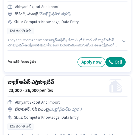
Abhyant Export And Import
గోవంది, ముంబై
(
మెట్రో స్టేషన్‌కు దగ్గర',
)
Skills
:
Computer Knowledge, Data Entry
12వ తరగతి పాస్
Abhyant Export And Import బ్యాక్ ఆఫీస్ / డేటా ఎంట్రీ విభాగంలో బ్యాక్ ఆఫీస్
ఎగ్జిక్యూటివ్ ఉద్యోగానికి క్రియాశీలకంగా నియామకం జరుగుతోంది. ఈ ఉద్యోగంలో
అదనపు ప్రయోజనాలు Cab, Insurance, PF, Medical Benefits ఉన్నాయి. ఈ
ఉద్యోగం గోవంది, ముంబై లో ఉంది. ఈ ఉద్యోగానికి Fixed జీతం అందుబాటులో ఉంది.
దరఖాస్తుదారులు కనీసం 12వ తరగతి పాస్ డిగ్రీ లేదా సర్టిఫికెట్ కలిగి ఉండాలి. ఈ
Apply now
Call
Posted 9 గంటలు క్రితం
ఉద్యోగానికి అర్హత పొందేందుకు అభ్యర్థికి Computer Knowledge, Data Entry వంటి
నైపుణ్యాలు ఉండాలి.
బ్యాక్ ఆఫీస్ ఎగ్జిక్యూటివ్
₹ 23,000 - 36,000
per నెల
Abhyant Export And Import
బేలాపూర్, నవీ ముంబై
(
మెట్రో స్టేషన్‌కు దగ్గర',
)
Skills
:
Computer Knowledge, Data Entry
12వ తరగతి పాస్