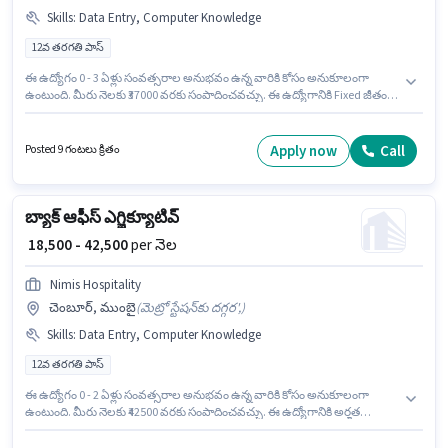
Skills
:
Data Entry, Computer Knowledge
12వ తరగతి పాస్
ఈ ఉద్యోగం 0 - 3 ఏళ్లు సంవత్సరాల అనుభవం ఉన్న వారికి కోసం అనుకూలంగా
ఉంటుంది. మీరు నెలకు ₹37000 వరకు సంపాదించవచ్చు. ఈ ఉద్యోగానికి Fixed జీతం
ఇవ్వబడుతుంది. Abhyant Export And Import బ్యాక్ ఆఫీస్ / డేటా ఎంట్రీ విభాగంలో
బ్యాక్ ఆఫీస్ ఎగ్జిక్యూటివ్ ఉద్యోగానికి క్రియాశీలకంగా నియామకం జరుగుతోంది. ఈ
ఉద్యోగంలో అదనపు ప్రయోజనాలు Cab, Insurance, PF, Medical Benefits
Apply now
Call
Posted 9 గంటలు క్రితం
ఉన్నాయి. ఈ ఖాళీ భివాండి, ముంబై లో ఉంది. ఈ ఉద్యోగానికి అభ్యర్థి వద్ద Computer
Knowledge, Data Entry ఉండాలి.
బ్యాక్ ఆఫీస్ ఎగ్జిక్యూటివ్
₹ 18,500 - 42,500
per నెల
Nimis Hospitality
చెంబూర్, ముంబై
(
మెట్రో స్టేషన్‌కు దగ్గర',
)
Skills
:
Data Entry, Computer Knowledge
12వ తరగతి పాస్
ఈ ఉద్యోగం 0 - 2 ఏళ్లు సంవత్సరాల అనుభవం ఉన్న వారికి కోసం అనుకూలంగా
ఉంటుంది. మీరు నెలకు ₹42500 వరకు సంపాదించవచ్చు. ఈ ఉద్యోగానికి అర్హత
పొందేందుకు అభ్యర్థికి Computer Knowledge, Data Entry వంటి నైపుణ్యాలు
ఉండాలి. దరఖాస్తుదారులు కనీసం 12వ తరగతి పాస్ డిగ్రీ లేదా సర్టిఫికెట్ కలిగి