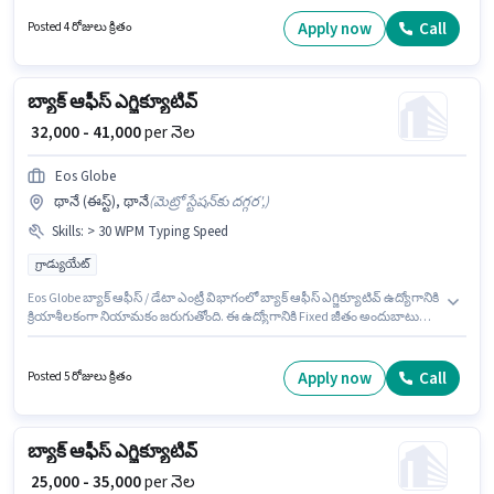
క్రియాశీలకంగా నియామకం జరుగుతోంది. ఈ ఉద్యోగానికి అభ్యర్థి వద్ద > 30 WPM
Typing Speed, Computer Knowledge, Data Entry, Email Writing, Internet
Apply now
Call
Posted 4 రోజులు క్రితం
Surfing, MS Excel, MS Word ఉండాలి. ఈ ఉద్యోగం 0 - 6 ఏళ్లు సంవత్సరాల
అనుభవం ఉన్న వారికి కోసం, నెల జీతం ₹46500 ఉంటుంది. ఈ ఉద్యోగానికి Fixed జీతం
ఇవ్వబడుతుంది.
బ్యాక్ ఆఫీస్ ఎగ్జిక్యూటివ్
₹ 32,000 - 41,000
per నెల
Eos Globe
థానే (ఈస్ట్), థానే
(
మెట్రో స్టేషన్‌కు దగ్గర',
)
Skills
:
> 30 WPM Typing Speed
గ్రాడ్యుయేట్
Eos Globe బ్యాక్ ఆఫీస్ / డేటా ఎంట్రీ విభాగంలో బ్యాక్ ఆఫీస్ ఎగ్జిక్యూటివ్ ఉద్యోగానికి
క్రియాశీలకంగా నియామకం జరుగుతోంది. ఈ ఉద్యోగానికి Fixed జీతం అందుబాటులో
ఉంది. ఈ ఉద్యోగం 2 - 5 ఏళ్లు సంవత్సరాల అనుభవం ఉన్న వారికి కోసం అనుకూలంగా
ఉంటుంది. మీరు నెలకు ₹41000 వరకు సంపాదించవచ్చు. ఈ ఉద్యోగానికి అర్హత
పొందేందుకు అభ్యర్థికి > 30 WPM Typing Speed వంటి నైపుణ్యాలు ఉండాలి. ఈ
Apply now
Call
Posted 5 రోజులు క్రితం
ఉద్యోగానికి అభ్యర్థులు తప్పనిసరిగా గ్రాడ్యుయేట్ డిగ్రీ/సర్టిఫికెట్ కలిగి ఉండాలి.
అదనపు PF లు ఉద్యోగ స్థాయి మరియు కంపెనీ పాలసీలపై ఆధారపడి
ఇప్పించబడతాయి.
బ్యాక్ ఆఫీస్ ఎగ్జిక్యూటివ్
₹ 25,000 - 35,000
per నెల