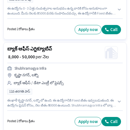
ఈ ఉద్యోగం 0 - 3 ఏళ్లు సంవత్సరాల అనుభవం ఉన్న వారికి కోసం అనుకూలంగా
ఉంటుంది. మీరు నెలకు ₹35000 వరకు సంపాదించవచ్చు. ఈ ఉద్యోగానికి Fixed జీతం
ఇవ్వబడుతుంది. Amazon లో బ్యాక్ ఆఫీస్ / డేటా ఎంట్రీ విభాగంలో బ్యాక్ ఆఫీస్
ఎగ్జిక్యూటివ్ గా చేరండి. ఈ ఉద్యోగానికి అర్హత పొందేందుకు అభ్యర్థికి Computer
Knowledge, Data Entry, Email Writing, Internet Surfing, MS Excel, MS
Apply now
Call
Posted 2 రోజులు క్రితం
Word వంటి నైపుణ్యాలు ఉండాలి. ఈ ఉద్యోగం గోరెగావ్ (ఈస్ట్), ముంబై లో ఉంది. ఈ
ఉద్యోగానికి 10వ తరగతి లోపు అర్హత ఉన్న అభ్యర్థులు దరఖాస్తు చేయవచ్చు.
బ్యాక్ ఆఫీస్ ఎగ్జిక్యూటివ్
₹ 8,000 - 50,000
per నెల
Shubhramagya Infra
కృష్ణా నగర్, లక్నౌ
బ్యాక్ ఆఫీస్ / డేటా ఎంట్రీ లో ఫ్రెషర్స్
12వ తరగతి పాస్
ఈ ఖాళీ కృష్ణా నగర్, లక్నౌ లో ఉంది. ఈ ఉద్యోగానికి Fixed జీతం ఇవ్వబడుతుంది. ఈ
ఉద్యోగం ఫ్రెషర్ కోసం, నెల జీతం ₹50000 ఉంటుంది. Shubhramagya Infra లో బ్యాక్
ఆఫీస్ / డేటా ఎంట్రీ విభాగంలో బ్యాక్ ఆఫీస్ ఎగ్జిక్యూటివ్ గా చేరండి. ఈ ఉద్యోగానికి
అభ్యర్థులు తప్పనిసరిగా 12వ తరగతి పాస్ డిగ్రీ/సర్టిఫికెట్ కలిగి ఉండాలి.
Apply now
Call
Posted 2 రోజులు క్రితం