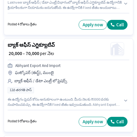
Lakhveer బ్యాక్ ఆఫీస్ / డేటా ఎంట్రీ విభాగంలో బ్యాక్ ఆఫీస్ ఎగ్జిక్యూటివ్ ఉద్యోగానికి
క్రియాశీలకంగా నియామకం జరుగుతోంది. ఈ ఉద్యోగానికి Fixed జీతం అందుబాటులో
ఉంది. ఈ ఖాళీ నిర్ణయ్ నగర్ సెక్టార్ ఇ, అహ్మదాబాద్ లో ఉంది. అదనపు Cab, Meal,
Insurance, PF, Medical Benefits లు ఉద్యోగ స్థాయి మరియు కంపెనీ పాలసీలపై
ఆధారపడి ఇప్పించబడతాయి. 10వ తరగతి లోపు అర్హత ఉన్న అభ్యర్థులు ఈ
Apply now
Call
Posted 4 రోజులు క్రితం
ఉద్యోగానికి అప్లై చేసుకోవచ్చు. ఈ ఉద్యోగానికి అర్హత పొందేందుకు అభ్యర్థికి > 30 WPM
Typing Speed, Computer Knowledge, Data Entry, Email Writing, Internet
Surfing, MS Excel, MS Word వంటి నైపుణ్యాలు ఉండాలి.
బ్యాక్ ఆఫీస్ ఎగ్జిక్యూటివ్
₹ 20,000 - 70,000
per నెల
Abhyant Export And Import
ఘట్కోపర్ (ఈస్ట్), ముంబై
బ్యాక్ ఆఫీస్ / డేటా ఎంట్రీ లో ఫ్రెషర్స్
12వ తరగతి పాస్
ఈ ఉద్యోగం ఫ్రెషర్ కోసం అనుకూలంగా ఉంటుంది. మీరు నెలకు ₹70000 వరకు
సంపాదించవచ్చు. ఈ ఉద్యోగానికి Fixed జీతం ఇవ్వబడుతుంది. Abhyant Export
And Import బ్యాక్ ఆఫీస్ / డేటా ఎంట్రీ విభాగంలో బ్యాక్ ఆఫీస్ ఎగ్జిక్యూటివ్
ఉద్యోగానికి క్రియాశీలకంగా నియామకం జరుగుతోంది. ఈ ఖాళీ ఘట్కోపర్ (ఈస్ట్),
ముంబై లో ఉంది. దరఖాస్తుదారులు కనీసం 12వ తరగతి పాస్ డిగ్రీ లేదా సర్టిఫికెట్ కలిగి
Apply now
Call
Posted 9 రోజులు క్రితం
ఉండాలి.