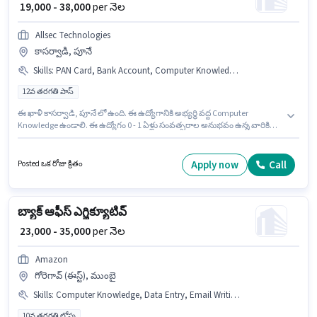
₹ 19,000 - 38,000
per నెల
Allsec Technologies
కాసర్వాడి, పూనే
Skills
:
PAN Card, Bank Account, Computer Knowledge, Aadhar Card
12వ తరగతి పాస్
ఈ ఖాళీ కాసర్వాడి, పూనే లో ఉంది. ఈ ఉద్యోగానికి అభ్యర్థి వద్ద Computer
Knowledge ఉండాలి. ఈ ఉద్యోగం 0 - 1 ఏళ్లు సంవత్సరాల అనుభవం ఉన్న వారికి
కోసం అనుకూలంగా ఉంటుంది. మీరు నెలకు ₹38000 వరకు సంపాదించవచ్చు. అదనపు
Cab, Meal, Insurance, Medical Benefits లు ఉద్యోగ స్థాయి మరియు కంపెనీ
పాలసీలపై ఆధారపడి ఇప్పించబడతాయి. Allsec Technologies లో బ్యాక్ ఆఫీస్ /
Apply now
Call
Posted ఒక రోజు క్రితం
డేటా ఎంట్రీ విభాగంలో ఆఫీస్ ఎగ్జిక్యూటివ్ గా చేరండి. ఈ ఉద్యోగానికి Fixed జీతం
అందుబాటులో ఉంది.
బ్యాక్ ఆఫీస్ ఎగ్జిక్యూటివ్
₹ 23,000 - 35,000
per నెల
Amazon
గోరెగావ్ (ఈస్ట్), ముంబై
Skills
:
Computer Knowledge, Data Entry, Email Writing, Internet Surfing, MS Excel, MS Word
10వ తరగతి లోపు