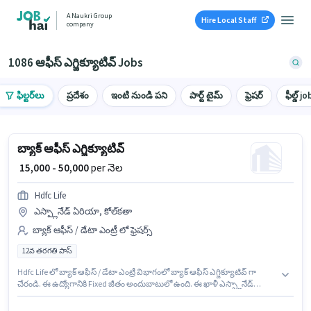
A Naukri Group
Hire Local Staff
company
1086 ఆఫీస్ ఎగ్జిక్యూటివ్ Jobs
ఫిల్టర్‌లు
ప్రదేశం
ఇంటి నుండి పని
పార్ట్ టైమ్
ఫ్రెషర్
ఫీల్డ్ jo
బ్యాక్ ఆఫీస్ ఎగ్జిక్యూటివ్
₹ 15,000 - 50,000
per నెల
Hdfc Life
ఎస్ప్లానేడ్ ఏరియా, కోల్‌కతా
బ్యాక్ ఆఫీస్ / డేటా ఎంట్రీ లో ఫ్రెషర్స్
12వ తరగతి పాస్
Hdfc Life లో బ్యాక్ ఆఫీస్ / డేటా ఎంట్రీ విభాగంలో బ్యాక్ ఆఫీస్ ఎగ్జిక్యూటివ్ గా
చేరండి. ఈ ఉద్యోగానికి Fixed జీతం అందుబాటులో ఉంది. ఈ ఖాళీ ఎస్ప్లానేడ్
ఏరియా, కోల్‌కతా లో ఉంది. ఈ ఉద్యోగంలో అదనపు ప్రయోజనాలు PF, Medical
Benefits ఉన్నాయి. ఈ ఉద్యోగానికి అభ్యర్థులు తప్పనిసరిగా 12వ తరగతి పాస్ డిగ్రీ/