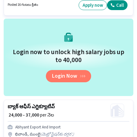
సర్టిఫికెట్ కలిగి ఉండాలి. ఈ ఉద్యోగం ఫ్రెషర్ కోసం, నెల జీతం ₹50000 ఉంటుంది.
Apply now
Call
Posted 16 గంటలు క్రితం
Login now to unlock high salary jobs up
to ₹40,000
Login Now
బ్యాక్ ఆఫీస్ ఎగ్జిక్యూటివ్
₹ 24,000 - 37,000
per నెల
Abhyant Export And Import
భివాండి, ముంబై
(
మెట్రో స్టేషన్‌కు దగ్గర',
)