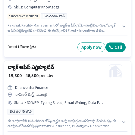
Skills
:
Computer Knowledge
Incentives included
12వ తరగతి పాస్
Rakshak Facility Management లో బ్యాక్ ఆఫీస్ / డేటా ఎంట్రీ విభాగంలో బ్యాక్
ఆఫీస్ ఎగ్జిక్యూటివ్ గా చేరండి. ఈ ఉద్యోగానికి Fixed + Incentives జీతం
ఇవ్వబడుతుంది. ఈ ఉద్యోగం డోంబివిలి (వెస్ట్), ముంబై లో ఉంది. అదనపు Cab,
Insurance, PF, Medical Benefits లు ఉద్యోగ స్థాయి మరియు కంపెనీ పాలసీలపై
ఆధారపడి ఇప్పించబడతాయి. దరఖాస్తుదారులు కనీసం 12వ తరగతి పాస్ డిగ్రీ లేదా
Apply now
Call
Posted 4 రోజులు క్రితం
సర్టిఫికెట్ కలిగి ఉండాలి. ఈ ఉద్యోగానికి అభ్యర్థి వద్ద Computer Knowledge
ఉండాలి.
బ్యాక్ ఆఫీస్ ఎగ్జిక్యూటివ్
₹ 19,800 - 46,500
per నెల
Dhanversha Finance
నాహుర్ ఈస్ట్, ముంబై
Skills
:
> 30 WPM Typing Speed, Email Writing, Data Entry, Internet Surfing, MS Excel, Computer Knowledge, MS Word
10వ తరగతి లోపు
ఈ ఉద్యోగానికి 10వ తరగతి లోపు అర్హత ఉన్న అభ్యర్థులు దరఖాస్తు చేయవచ్చు. ఈ
ఉద్యోగంలో అదనపు ప్రయోజనాలు Insurance, PF ఉన్నాయి. Dhanversha
Finance బ్యాక్ ఆఫీస్ / డేటా ఎంట్రీ విభాగంలో బ్యాక్ ఆఫీస్ ఎగ్జిక్యూటివ్ ఉద్యోగానికి