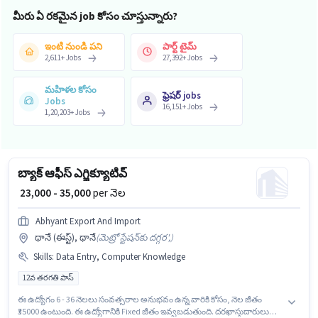
మీరు ఏ రకమైన job కోసం చూస్తున్నారు?
ఇంటి నుండి పని
పార్ట్ టైమ్
2,611
+
Jobs
27,392
+
Jobs
మహిళల కోసం
ఫ్రెషర్ jobs
Jobs
16,151
+
Jobs
1,20,203
+
Jobs
బ్యాక్ ఆఫీస్ ఎగ్జిక్యూటివ్
₹ 23,000 - 35,000
per నెల
Abhyant Export And Import
థానే (ఈస్ట్), థానే
(
మెట్రో స్టేషన్‌కు దగ్గర',
)
Skills
:
Data Entry, Computer Knowledge
12వ తరగతి పాస్
ఈ ఉద్యోగం 6 - 36 నెలలు సంవత్సరాల అనుభవం ఉన్న వారికి కోసం, నెల జీతం
₹35000 ఉంటుంది. ఈ ఉద్యోగానికి Fixed జీతం ఇవ్వబడుతుంది. దరఖాస్తుదారులు