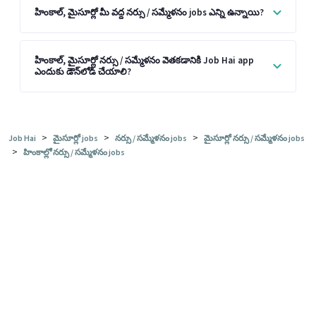
హింకాల్, మైసూర్లో మీ వద్ద నర్సు / సమ్మేళనం jobs ఎన్ని ఉన్నాయి?
హింకాల్, మైసూర్లో నర్సు / సమ్మేళనం వెతకడానికి Job Hai app
ఎందుకు డౌన్‌లోడ్ చేయాలి?
>
>
>
Job Hai
మైసూర్లో jobs
నర్సు / సమ్మేళనం jobs
మైసూర్లో నర్సు / సమ్మేళనం jobs
>
హింకాల్లో నర్సు / సమ్మేళనం jobs