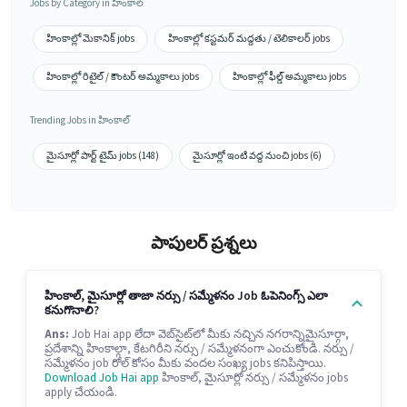
Jobs by Category in హింకాల్
హింకాల్లో మెకానిక్ jobs
హింకాల్లో కస్టమర్ మద్దతు / టెలికాలర్ jobs
హింకాల్లో రిటైల్ / కౌంటర్ అమ్మకాలు jobs
హింకాల్లో ఫీల్డ్ అమ్మకాలు jobs
Trending Jobs in హింకాల్
మైసూర్లో పార్ట్ టైమ్ jobs (148)
మైసూర్లో ఇంటి వద్ద నుంచి jobs (6)
పాపులర్ ప్రశ్నలు
హింకాల్, మైసూర్లో తాజా నర్సు / సమ్మేళనం Job ఓపెనింగ్స్ ఎలా
కనుగొనాలి?
Ans:
Job Hai app లేదా వెబ్‌సైట్‌లో మీకు నచ్చిన నగరాన్నిమైసూర్గా,
ప్రదేశాన్ని హింకాల్గా, కేటగిరీని నర్సు / సమ్మేళనంగా ఎంచుకోండి. నర్సు /
సమ్మేళనం job రోల్ కోసం మీకు వందల సంఖ్య jobs కనిపిస్తాయి.
Download Job Hai app
హింకాల్, మైసూర్లో నర్సు / సమ్మేళనం jobs
apply చేయండి.