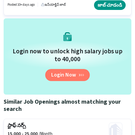
B.SC in Nursing, GNM Certificate వంటి నైపుణ్యాలు ఉండాలి. ఈ ఖాళీ హింకాల్,
జాబ్ చూడండి
Posted 10+ days ago
ఇన్‌యాక్టివ్ జాబ్
మైసూర్ లో ఉంది. ఈ ఉద్యోగం Full Time ప్రాతిపదికపై, DAY shift మరియు వారానికి
6 days working ఉన్నాయి.
Login now to unlock high salary jobs up
to ₹40,000
Login Now
Similar Job Openings almost matching your
search
స్టాఫ్ నర్స్
15,000 -
25,000
/Month