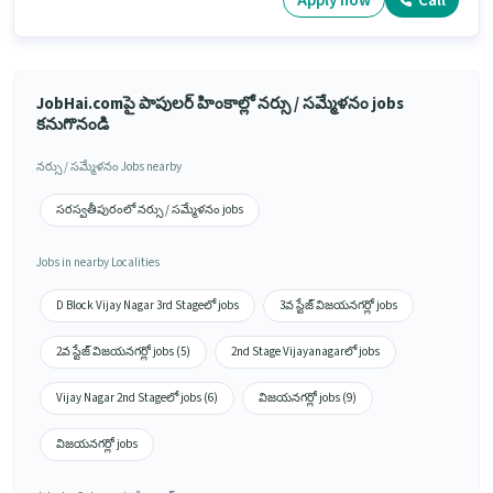
Apply now
Call
JobHai.comపై పాపులర్ హింకాల్లో నర్సు / సమ్మేళనం jobs
కనుగొనండి
నర్సు / సమ్మేళనం Jobs nearby
సరస్వతీపురంలో నర్సు / సమ్మేళనం jobs
Jobs in nearby Localities
D Block Vijay Nagar 3rd Stageలో jobs
3వ స్టేజ్ విజయనగర్లో jobs
2వ స్టేజ్ విజయనగర్లో jobs (5)
2nd Stage Vijayanagarలో jobs
Vijay Nagar 2nd Stageలో jobs (6)
విజయనగర్లో jobs (9)
విజయనగర్లో jobs