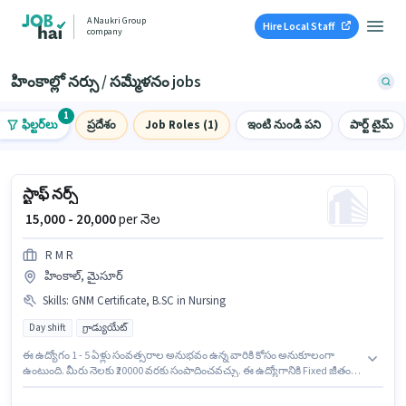
A Naukri Group
Hire Local Staff
company
హింకాల్లో నర్సు / సమ్మేళనం jobs
1
ఫిల్టర్‌లు
ప్రదేశం
Job Roles (1)
ఇంటి నుండి పని
పార్ట్ టైమ్
స్టాఫ్ నర్స్
₹ 15,000 - 20,000
per నెల
R M R
హింకాల్, మైసూర్
Skills
:
GNM Certificate, B.SC in Nursing
Day shift
గ్రాడ్యుయేట్
ఈ ఉద్యోగం 1 - 5 ఏళ్లు సంవత్సరాల అనుభవం ఉన్న వారికి కోసం అనుకూలంగా
ఉంటుంది. మీరు నెలకు ₹20000 వరకు సంపాదించవచ్చు. ఈ ఉద్యోగానికి Fixed జీతం
అందుబాటులో ఉంది. R M R నర్సు / సమ్మేళనం విభాగంలో స్టాఫ్ నర్స్ ఉద్యోగానికి
క్రియాశీలకంగా నియామకం జరుగుతోంది. ఈ ఉద్యోగానికి అర్హత పొందేందుకు అభ్యర్థికి