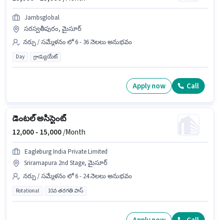
Jambsglobal
సరస్వతీపురం, మైసూర్
నర్సు / సమ్మేళనం లో 6 - 36 నెలలు అనుభవం
Day
గ్రాడ్యుయేట్
Apply now
Call
డెంటల్ అసిస్టెంట్
12,000 -
15,000
/Month
Eagleburg India Private Limited
Sriramapura 2nd Stage, మైసూర్
నర్సు / సమ్మేళనం లో 6 - 24 నెలలు అనుభవం
Rotational
10వ తరగతి పాస్