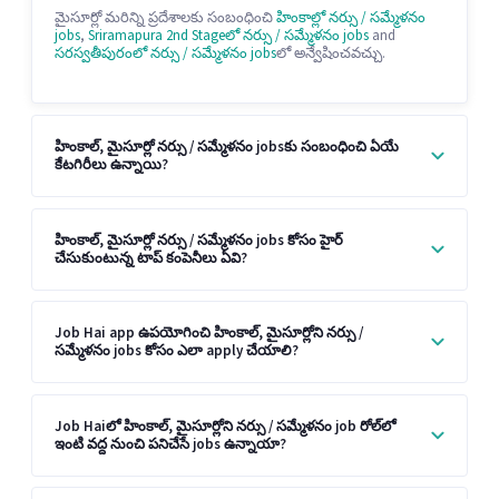
మైసూర్లో మరిన్ని ప్రదేశాలకు సంబంధించి
హింకాల్లో నర్సు / సమ్మేళనం
jobs
,
Sriramapura 2nd Stageలో నర్సు / సమ్మేళనం jobs
and
సరస్వతీపురంలో నర్సు / సమ్మేళనం jobs
లో అన్వేషించవచ్చు.
హింకాల్, మైసూర్లో నర్సు / సమ్మేళనం jobsకు సంబంధించి ఏయే
కేటగిరీలు ఉన్నాయి?
హింకాల్, మైసూర్లో నర్సు / సమ్మేళనం jobs కోసం హైర్
చేసుకుంటున్న టాప్ కంపెనీలు ఏవి?
Job Hai app ఉపయోగించి హింకాల్, మైసూర్లోని నర్సు /
సమ్మేళనం jobs కోసం ఎలా apply చేయాలి?
Job Haiలో హింకాల్, మైసూర్లోని నర్సు / సమ్మేళనం job రోల్‌లో
ఇంటి వద్ద నుంచి పనిచేసే jobs ఉన్నాయా?