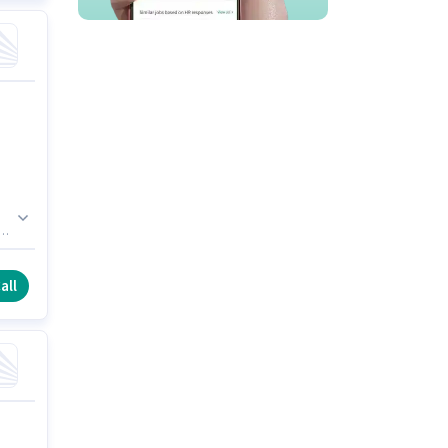
తి
ి.
all