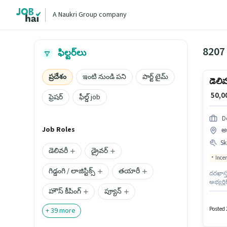
A Naukri Group company
8207
ఫిల్టర్‌లు
ప్రదేశం
ఇంటి నుండి పని
పార్ట్ టైమ్
డెలి
₹ 50,
ఫ్రెషర్
ఫీల్డ్ job
D
Job Roles
అ
Ski
డెలివరీ
డ్రైవర్
Ince
గిడ్డంగి / లాజిస్టిక్స్
తయారీ
దరఖాస్త
అభ్యర్
హౌస్ కీపింగ్
ప్యూన్
రాకర్ 
Accoun
సంపాది
Posted 
+
39
more