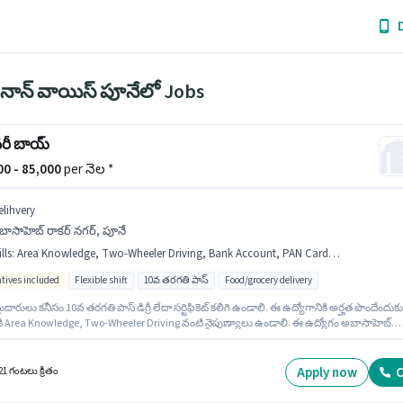
 నాన్ వాయిస్ పూనేలో Jobs
వరీ బాయ్
000 - 85,000
per నెల *
elihvery
బాసాహెబ్ రాకర్ నగర్, పూనే
lls
:
Area Knowledge, Two-Wheeler Driving, Bank Account, PAN Card, Bike, Smartphone, Aadhar Card
ntives included
Flexible shift
10వ తరగతి పాస్
Food/grocery delivery
ుదారులు కనీసం 10వ తరగతి పాస్ డిగ్రీ లేదా సర్టిఫికెట్ కలిగి ఉండాలి. ఈ ఉద్యోగానికి అర్హత పొందేందుకు
థికి Area Knowledge, Two-Wheeler Driving వంటి నైపుణ్యాలు ఉండాలి. ఈ ఉద్యోగం అబాసాహెబ్
నగర్, పూనే లో ఉంది. ఈ ఉద్యోగానికి ముఖ్యమైన డాక్యుమెంట్లు PAN Card, Aadhar Card, Bank
t అవసరం. ఈ ఉద్యోగం ఫ్రెషర్ కోసం అనుకూలంగా ఉంటుంది. మీరు నెలకు ₹85000 వరకు
ంచవచ్చు. ఈ ఉద్యోగానికి Fixed + Incentives జీతం ఇవ్వబడుతుంది.
Apply now
C
21 గంటలు క్రితం