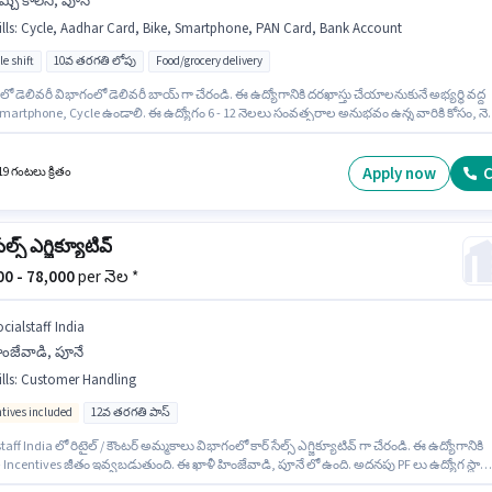
్చీ కాలనీ, పూనే
lls
:
Cycle, Aadhar Card, Bike, Smartphone, PAN Card, Bank Account
le shift
10వ తరగతి లోపు
Food/grocery delivery
 లో డెలివరీ విభాగంలో డెలివరీ బాయ్ గా చేరండి. ఈ ఉద్యోగానికి దరఖాస్తు చేయాలనుకునే అభ్యర్థి వద్ద
Smartphone, Cycle ఉండాలి. ఈ ఉద్యోగం 6 - 12 నెలలు సంవత్సరాల అనుభవం ఉన్న వారికి కోసం, నె
70000 ఉంటుంది. ఈ ఉద్యోగంలో అదనపు ప్రయోజనాలు Insurance, Medical Benefits ఉన్నాయి. ఈ
నికి 10వ తరగతి లోపు అర్హత ఉన్న అభ్యర్థులు దరఖాస్తు చేయవచ్చు. ఈ ఉద్యోగానికి Fixed జీతం
ుతుంది.
Apply now
C
19 గంటలు క్రితం
ేల్స్ ఎగ్జిక్యూటివ్
000 - 78,000
per నెల *
cialstaff India
ింజేవాడి, పూనే
lls
:
Customer Handling
ntives included
12వ తరగతి పాస్
taff India లో రిటైల్ / కౌంటర్ అమ్మకాలు విభాగంలో కార్ సేల్స్ ఎగ్జిక్యూటివ్ గా చేరండి. ఈ ఉద్యోగానికి
+ Incentives జీతం ఇవ్వబడుతుంది. ఈ ఖాళీ హింజేవాడి, పూనే లో ఉంది. అదనపు PF లు ఉద్యోగ స్థాయ
కంపెనీ పాలసీలపై ఆధారపడి ఇప్పించబడతాయి. ఈ ఉద్యోగానికి అభ్యర్థులు తప్పనిసరిగా 12వ తరగత