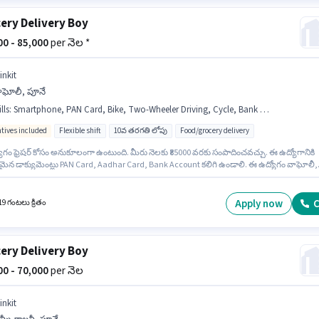
ery Delivery Boy
000 - 85,000
per నెల *
inkit
ాఘోలీ, పూనే
lls
:
Smartphone, PAN Card, Bike, Two-Wheeler Driving, Cycle, Bank Account, Aadhar Card
ntives included
Flexible shift
10వ తరగతి లోపు
Food/grocery delivery
ోగం ఫ్రెషర్ కోసం అనుకూలంగా ఉంటుంది. మీరు నెలకు ₹85000 వరకు సంపాదించవచ్చు. ఈ ఉద్యోగానికి
న డాక్యుమెంట్లు PAN Card, Aadhar Card, Bank Account కలిగి ఉండాలి. ఈ ఉద్యోగం వాఘోలీ,
ో ఉంది. ఈ ఉద్యోగానికి Bike, Smartphone, Cycle కలిగి ఉండటం ముఖ్యం. ఈ ఉద్యోగానికి 10వ తరగ
్హత ఉన్న అభ్యర్థులు దరఖాస్తు చేయవచ్చు. ఈ ఉద్యోగానికి అభ్యర్థి వద్ద Two-Wheeler Driving ఉండాల
Apply now
C
19 గంటలు క్రితం
ery Delivery Boy
000 - 70,000
per నెల
inkit