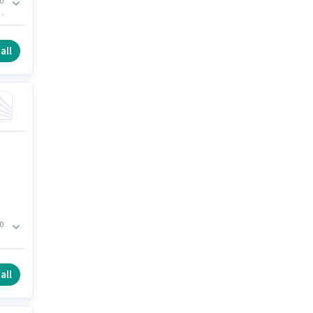
0
all
0
all