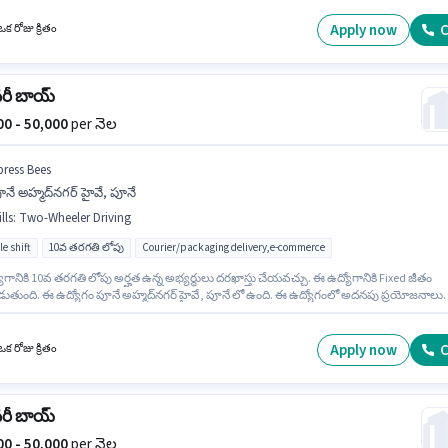
గ్రీ/సర్టిఫికెట్ కలిగి ఉండాలి. ఈ ఉద్యోగానికి అభ్యర్థి వద్ద Customer Handling ఉండాలి.
Apply now
C
క రోజు క్రితం
వరీ బాయ్
000 - 50,000
per నెల
press Bees
నే అహ్మద్‌నగర్ హైవే, పూనే
lls
:
Two-Wheeler Driving
le shift
10వ తరగతి లోపు
Courier/packaging delivery,e-commerce
గానికి 10వ తరగతి లోపు అర్హత ఉన్న అభ్యర్థులు దరఖాస్తు చేయవచ్చు. ఈ ఉద్యోగానికి Fixed జీతం
ుతుంది. ఈ ఉద్యోగం పూనే అహ్మద్‌నగర్ హైవే, పూనే లో ఉంది. ఈ ఉద్యోగంలో అదనపు ప్రయోజనాలు
nce ఉన్నాయి. ఈ ఉద్యోగం 0 - 6 నెలలు సంవత్సరాల అనుభవం ఉన్న వారికి కోసం అనుకూలంగా
. మీరు నెలకు ₹50000 వరకు సంపాదించవచ్చు. ఈ ఉద్యోగానికి అభ్యర్థి వద్ద Two-Wheeler Driving
.
Apply now
C
క రోజు క్రితం
వరీ బాయ్
000 - 50,000
per నెల