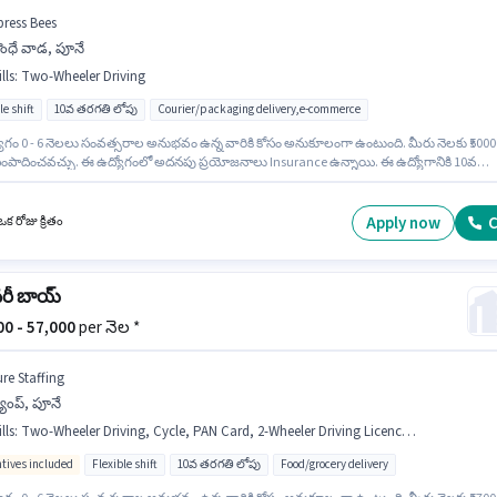
press Bees
ొంధే వాడ, పూనే
lls
:
Two-Wheeler Driving
le shift
10వ తరగతి లోపు
Courier/packaging delivery,e-commerce
ోగం 0 - 6 నెలలు సంవత్సరాల అనుభవం ఉన్న వారికి కోసం అనుకూలంగా ఉంటుంది. మీరు నెలకు ₹5000
ంపాదించవచ్చు. ఈ ఉద్యోగంలో అదనపు ప్రయోజనాలు Insurance ఉన్నాయి. ఈ ఉద్యోగానికి 10వ
లోపు అర్హత ఉన్న అభ్యర్థులు దరఖాస్తు చేయవచ్చు. ఈ ఉద్యోగానికి Fixed జీతం ఇవ్వబడుతుంది. ఈ ఖా
ాడ, పూనే లో ఉంది. ఈ ఉద్యోగానికి అర్హత పొందేందుకు అభ్యర్థికి Two-Wheeler Driving వంటి
యాలు ఉండాలి.
Apply now
C
క రోజు క్రితం
వరీ బాయ్
000 - 57,000
per నెల *
ure Staffing
యాంప్, పూనే
lls
:
Two-Wheeler Driving, Cycle, PAN Card, 2-Wheeler Driving Licence, Bike, RC, Aadhar Card, Smartphone, Bank Account
ntives included
Flexible shift
10వ తరగతి లోపు
Food/grocery delivery