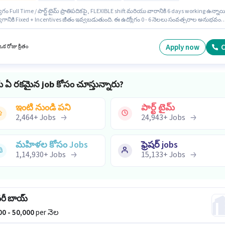
ll Time / పార్ట్ టైమ్ ప్రాతిపదికపై, FLEXIBLE shift మరియు వారానికి 6 days working ఉన్నాయి.
ోగానికి Fixed + Incentives జీతం ఇవ్వబడుతుంది. ఈ ఉద్యోగం 0 - 6 నెలలు సంవత్సరాల అనుభవం
ారికి కోసం అనుకూలంగా ఉంటుంది. మీరు నెలకు ₹63000 వరకు సంపాదించవచ్చు. ఈ ఉద్యోగానికి 10వ
ోపు అర్హత ఉన్న అభ్యర్థులు దరఖాస్తు చేయవచ్చు. ఈ ఉద్యోగం పునావాలే, పూనే లో ఉంది. Blinkit
ీ విభాగంలో డెలివరీ బాయ్ ఉద్యోగానికి క్రియాశీలకంగా నియామకం జరుగుతోంది.
Apply now
C
క రోజు క్రితం
ు ఏ రకమైన job కోసం చూస్తున్నారు?
ఇంటి నుండి పని
పార్ట్ టైమ్
2,464
+
Jobs
24,943
+
Jobs
మహిళల కోసం Jobs
ఫ్రెషర్ jobs
1,14,930
+
Jobs
15,133
+
Jobs
వరీ బాయ్
000 - 50,000
per నెల