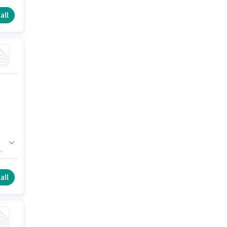
all
all