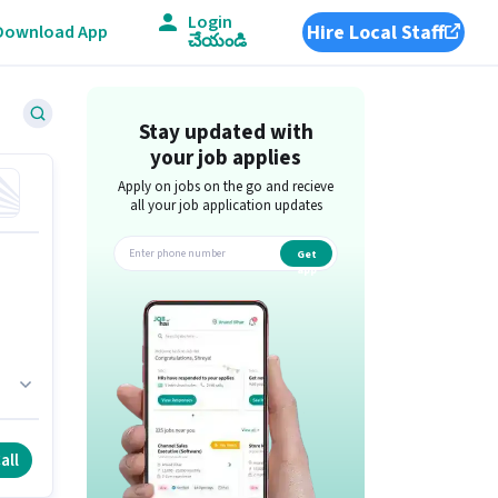
Login
Hire Local Staff
Download App
చేయండి
Stay updated with
your job applies
Apply on jobs on the go and recieve
all your job application updates
Get
app
all