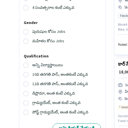
ఆమ
Ski
4 సంవత్సరాల కంటే ఎక్కువ
Flexib
Gender
Blinkit
Bike, 
పురుషుల కోసం Jobs
జీతం ₹
ఉద్యోగా
మహిళల కోసం Jobs
ఇవ్వబడ
Posted 
Qualification
కార్ స
అన్ని విద్యాస్థాయిలు
₹ 18,
10వ తరగతి పాస్, అంతకంటే ఎక్కువ
12వ తరగతి పాస్, అంతకంటే ఎక్కువ
So
హ
డిప్లొమా, అంత కంటే ఎక్కువ
Ski
గ్రాడ్యుయేట్, అంత కంటే ఎక్కువ
Ince
పోస్ట్ గ్రాడ్యుయేట్, అంత కంటే ఎక్కువ
Socials
Fixed 
మరియు 