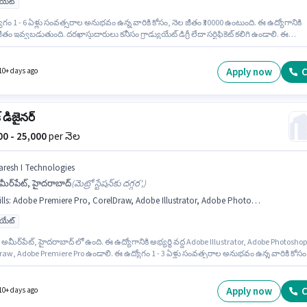
యుయేట్
గం 1 - 6 ఏళ్లు సంవత్సరాల అనుభవం ఉన్న వారికి కోసం, నెల జీతం ₹30000 ఉంటుంది. ఈ ఉద్యోగానికి
ీతం ఇవ్వబడుతుంది. దరఖాస్తుదారులు కనీసం గ్రాడ్యుయేట్ డిగ్రీ లేదా సర్టిఫికెట్ కలిగి ఉండాలి. ఈ
నికి అభ్యర్థి వద్ద B2B Marketing, B2C Marketing, Brand Marketing ఉండాలి. ఈ ఉద్యోగం
ేట్, హైదరాబాద్ లో ఉంది. Naresh I Technologies లో మార్కెటింగ్ విభాగంలో మార్కెటింగ్ ఫీల్డ్
ూటివ్ గా చేరండి.
Apply now
C
10+ days ago
క్ డిజైనర్
000 - 25,000
per నెల
aresh I Technologies
ీర్‌పేట్, హైదరాబాద్
(
మెట్రో స్టేషన్‌కు దగ్గర',
)
lls
:
Adobe Premiere Pro, CorelDraw, Adobe Illustrator, Adobe Photoshop
యుయేట్
అమీర్‌పేట్, హైదరాబాద్ లో ఉంది. ఈ ఉద్యోగానికి అభ్యర్థి వద్ద Adobe Illustrator, Adobe Photoshop
raw, Adobe Premiere Pro ఉండాలి. ఈ ఉద్యోగం 1 - 3 ఏళ్లు సంవత్సరాల అనుభవం ఉన్న వారికి కోసం
ంగా ఉంటుంది. మీరు నెలకు ₹25000 వరకు సంపాదించవచ్చు. ఈ ఉద్యోగానికి Fixed జీతం
తుంది. దరఖాస్తుదారులు కనీసం గ్రాడ్యుయేట్ డిగ్రీ లేదా సర్టిఫికెట్ కలిగి ఉండాలి. Naresh I
gies లో గ్రాఫిక్ / వెబ్ డిజైనర్ విభాగంలో గ్రాఫిక్ డిజైనర్ గా చేరండి.
Apply now
C
10+ days ago