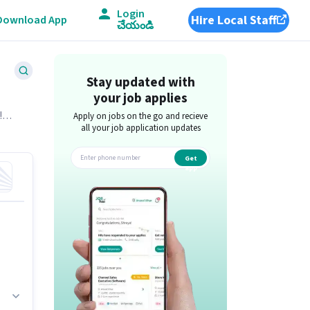
Login
Hire Local Staff
Download App
చేయండి
Stay updated with
your job applies
!
Apply on jobs on the go and recieve
all your job application updates
Get
app