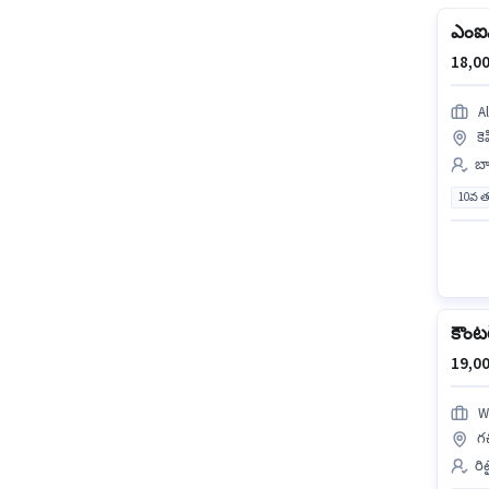
ఎంఐఎస
18,00
A
కె
బ్
10వ త
కౌంటర్
19,00
W
గచ
రి