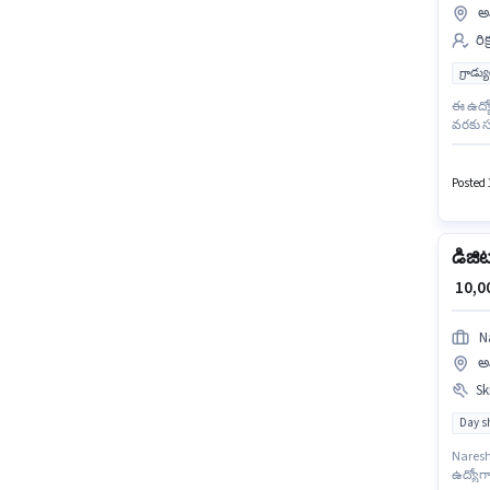
అమ
రి
గ్రాడ్
ఈ ఉద్య
వరకు స
/ హెచ్ఆ
డిగ్రీ/
Posted 
డిజిట
₹ 10,
N
అమ
Ski
Day sh
Naresh 
ఉద్యోగా