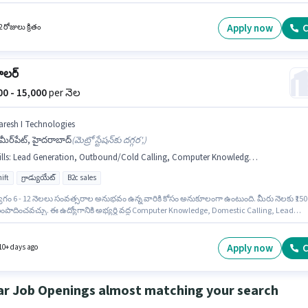
ి. ఈ ఉద్యోగానికి Fixed జీతం ఇవ్వబడుతుంది. ఈ ఉద్యోగం 0 - 3 ఏళ్లు సంవత్సరాల అనుభవం ఉన్న
 కోసం అనుకూలంగా ఉంటుంది. మీరు నెలకు ₹25000 వరకు సంపాదించవచ్చు. దరఖాస్తుదారులు కనీసం
యేట్ డిగ్రీ లేదా సర్టిఫికెట్ కలిగి ఉండాలి.
Apply now
C
 రోజులు క్రితం
ాలర్
000 - 15,000
per నెల
aresh I Technologies
ీర్‌పేట్, హైదరాబాద్
(
మెట్రో స్టేషన్‌కు దగ్గర',
)
lls
:
Lead Generation, Outbound/Cold Calling, Computer Knowledge, Domestic Calling, Communication Skill, Wiring
ift
గ్రాడ్యుయేట్
B2c sales
ోగం 6 - 12 నెలలు సంవత్సరాల అనుభవం ఉన్న వారికి కోసం అనుకూలంగా ఉంటుంది. మీరు నెలకు ₹150
ంపాదించవచ్చు. ఈ ఉద్యోగానికి అభ్యర్థి వద్ద Computer Knowledge, Domestic Calling, Lead
tion, Outbound/Cold Calling, Wiring, Communication Skill ఉండాలి. ఇది Full Time ఉద్యోగం
 DAY shift మరియు వారానికి 6 days working ఉంటాయి. ఈ ఉద్యోగానికి Fixed జీతం అందుబాటులో
aresh I Technologies టెలిసెల్స్ / టెలిమార్కెటింగ్ విభాగంలో టెలికాలర్ ఉద్యోగానికి క్రియాశీలకంగా
Apply now
C
10+ days ago
ం జరుగుతోంది. ఈ ఖాళీ అమీర్‌పేట్, హైదరాబాద్ లో ఉంది.
ar Job Openings almost matching your search