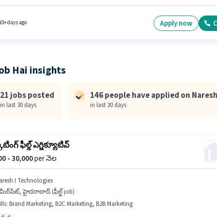
రిగా గ్రాడ్యుయేట్ డిగ్రీ/సర్టిఫికెట్ కలిగి ఉండాలి. ఈ ఉద్యోగానికి Fixed జీతం ఇవ్వబడుతుంది. ఈ ఉద్యో
ఏళ్లు సంవత్సరాల అనుభవం ఉన్న వారికి కోసం, నెల జీతం ₹30000 ఉంటుంది. ఈ ఖాళీ అమీర్‌పేట్,
ాద్ లో ఉంది.
Apply now
C
10+ days ago
ob Hai insights
21 jobs posted
146 people have applied on Naresh
in last 30 days
in last 30 days
టింగ్ ఫీల్డ్ ఎగ్జిక్యూటివ్
000 - 30,000
per నెల
aresh I Technologies
ీర్‌పేట్, హైదరాబాద్ (ఫీల్డ్ job)
lls
:
Brand Marketing, B2C Marketing, B2B Marketing