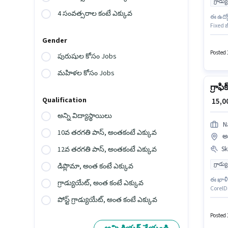
గ్రాడ్
4 సంవత్సరాల కంటే ఎక్కువ
ఈ ఉద్యో
Fixed జ
ఉద్యోగా
Gender
అమీర్‌ప
ఎగ్జిక్య
Posted 
పురుషుల కోసం Jobs
మహిళల కోసం Jobs
గ్రాఫి
Qualification
₹ 15,
అన్ని విద్యాస్థాయిలు
N
10వ తరగతి పాస్, అంతకంటే ఎక్కువ
అమ
Ski
12వ తరగతి పాస్, అంతకంటే ఎక్కువ
గ్రాడ్
డిప్లొమా, అంత కంటే ఎక్కువ
ఈ ఖాళీ 
గ్రాడ్యుయేట్, అంత కంటే ఎక్కువ
CorelD
అనుకూల
పోస్ట్ గ్రాడ్యుయేట్, అంత కంటే ఎక్కువ
ఇవ్వబడు
Technolo
Posted 