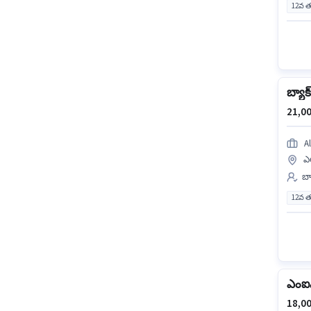
12వ త
బ్యాక్
21,00
A
ఎల
బ్
12వ త
ఎంఐఎస
18,00