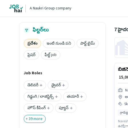
A Naukri Group company
7 హైదర
ఫిల్టర్‌లు
ప్రదేశం
ఇంటి నుండి పని
పార్ట్ టైమ్
ఫ్రెషర్
ఫీల్డ్ job
బిజిన
Job Roles
₹ 15,
డెలివరీ
డ్రైవర్
N
గిడ్డంగి / లాజిస్టిక్స్
తయారీ
అమ
Ski
హౌస్ కీపింగ్
ప్యూన్
గ్రాడ్
+
39
more
Naresh 
ఉద్యోగా