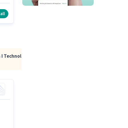
గం
all
 I Technologies