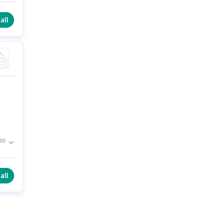
all
00
,
all