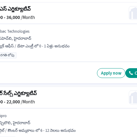
్ ఎగ్జిక్యూటివ్
0 -
36,000
/Month
llsec Technologies
పిహెచ్‌బి, హైదరాబాద్
యాక్ ఆఫీస్ / డేటా ఎంట్రీ లో 0 - 1 ఏళ్లు అనుభవం
రగతి లోపు
Apply now
C
 సేల్స్ ఎగ్జిక్యూటివ్
0 -
22,000
/Month
ipro
్చిబౌలి, హైదరాబాద్
టైల్ / కౌంటర్ అమ్మకాలు లో 6 - 12 నెలలు అనుభవం