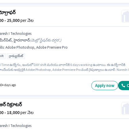
ోగ్రాఫర్
000 - 25,000
per నెల
aresh I Technologies
ీర్‌పేట్, హైదరాబాద్
(
మెట్రో స్టేషన్‌కు దగ్గర',
)
lls
:
Adobe Photoshop, Adobe Premiere Pro
ift
గ్రాడ్యుయేట్
ll Time ఉద్యోగం, ఇందులో DAY shift మరియు వారానికి 6 days working ఉంటాయి. ఈ ఉద్యోగానికి
ొందేందుకు అభ్యర్థికి Adobe Photoshop, Adobe Premiere Pro వంటి నైపుణ్యాలు ఉండాలి. Naresh I
ogies లో వీడియో ఎడిటర్ విభాగంలో వీడియోగ్రాఫర్ గా చేరండి. ఈ ఉద్యోగానికి Fixed జీతం
తుంది. ఈ ఉద్యోగం అమీర్‌పేట్, హైదరాబాద్ లో ఉంది. ఈ ఉద్యోగానికి అభ్యర్థులు తప్పనిసరిగా
యేట్ డిగ్రీ/సర్టిఫికెట్ కలిగి ఉండాలి.
Apply now
C
10+ days ago
ఆర్ రిక్రూటర్
000 - 18,000
per నెల
aresh I Technologies