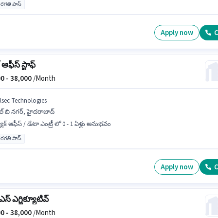
రగతి పాస్
Apply now
C
 ఆఫీస్ స్టాఫ్
0 -
38,000
/Month
llsec Technologies
్ బి నగర్, హైదరాబాద్
యాక్ ఆఫీస్ / డేటా ఎంట్రీ లో 0 - 1 ఏళ్లు అనుభవం
రగతి పాస్
Apply now
C
్ ఎగ్జిక్యూటివ్
0 -
38,000
/Month