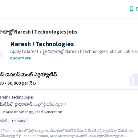
ాబాద్లో Naresh I Technologies jobs
Naresh I Technologies
Apply to latest 7 హైదరాబాద్లో Naresh I Technologies jobs on Job Hai
Recruiter is actively hiring in your area.
Know More
ెస్ డెవలప్‌మెంట్ ఎగ్జిక్యూటివ్
000 - 30,000
per నెల
aresh I Technologies
ీర్‌పేట్, హైదరాబాద్
(
మెట్రో స్టేషన్‌కు దగ్గర',
)
lls
:
Area Knowledge, Lead Generation
యుయేట్
Education
I Technologies లో ఫీల్డ్ అమ్మకాలు విభాగంలో బిజినెస్ డెవలప్‌మెంట్ ఎగ్జిక్యూటివ్ గా చేరండి. ఈ
నికి అభ్యర్థి వద్ద Lead Generation, Area Knowledge ఉండాలి. ఈ ఉద్యోగానికి అభ్యర్థులు