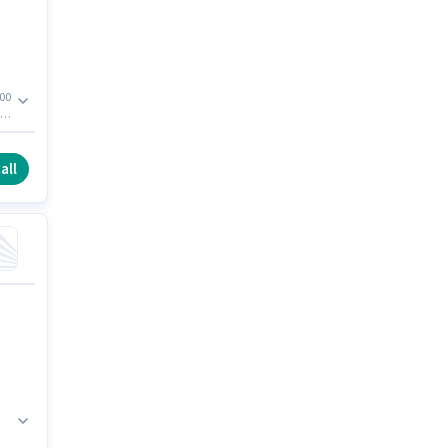
00
ర్
ట్
all
ద్