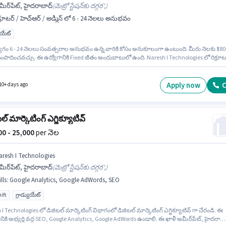
ీర్‌పేట్, హైదరాబాద్
(
మెట్రో స్టేషన్‌కు దగ్గర',
)
క్రూటర్ / హెచ్ఆర్ / అడ్మిన్ లో 6 - 24 నెలలు అనుభవం
యుయేట్
ోగం 6 - 24 నెలలు సంవత్సరాల అనుభవం ఉన్న వారికి కోసం అనుకూలంగా ఉంటుంది. మీరు నెలకు ₹180
ంపాదించవచ్చు. ఈ ఉద్యోగానికి Fixed జీతం అందుబాటులో ఉంది. Naresh I Technologies లో రిక్రూట
ర్ / అడ్మిన్ విభాగంలో హెచ్‌ఆర్ రిక్రూటర్ గా చేరండి. ఈ ఉద్యోగానికి అభ్యర్థులు తప్పనిసరిగా గ్రాడ్యుయే
సర్టిఫికెట్ కలిగి ఉండాలి. ఈ ఖాళీ అమీర్‌పేట్, హైదరాబాద్ లో ఉంది.
Apply now
C
10+ days ago
ల్ మార్కెటింగ్ ఎగ్జిక్యూటివ్
000 - 25,000
per నెల
aresh I Technologies
ీర్‌పేట్, హైదరాబాద్
(
మెట్రో స్టేషన్‌కు దగ్గర',
)
lls
:
Google Analytics, Google AdWords, SEO
ift
గ్రాడ్యుయేట్
I Technologies లో డిజిటల్ మార్కెటింగ్ విభాగంలో డిజిటల్ మార్కెటింగ్ ఎగ్జిక్యూటివ్ గా చేరండి. ఈ
నికి అభ్యర్థి వద్ద SEO, Google Analytics, Google AdWords ఉండాలి. ఈ ఖాళీ అమీర్‌పేట్, హైదరాబా