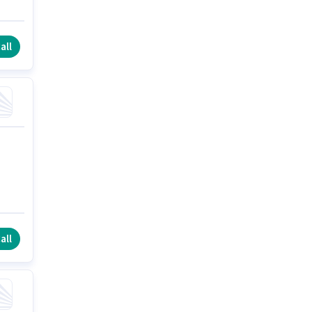
all
all