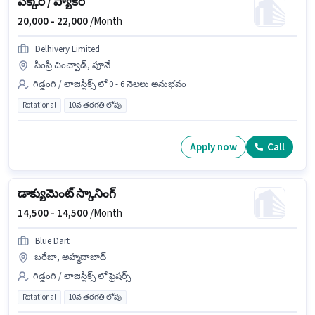
పిక్కర్ / ప్యాకర్
20,000 -
22,000
/Month
Delhivery Limited
పింప్రి చించ్వాడ్, పూనే
గిడ్డంగి / లాజిస్టిక్స్ లో 0 - 6 నెలలు అనుభవం
Rotational
10వ తరగతి లోపు
Apply now
Call
డాక్యుమెంట్ స్కానింగ్
14,500 -
14,500
/Month
Blue Dart
బరేజా, అహ్మదాబాద్
గిడ్డంగి / లాజిస్టిక్స్ లో ఫ్రెషర్స్
Rotational
10వ తరగతి లోపు