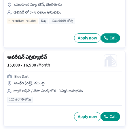
యలహంక న్యూ టౌన్, బెంగళూరు
డెలివరీ లో 0 - 6 నెలలు అనుభవం
Incentives included
Day
10వ తరగతి లోపు
Apply now
Call
ఆపరేషన్ ఎగ్జిక్యూటివ్
15,000 -
16,500
/Month
Blue Dart
అంధేరి (వెస్ట్), ముంబై
బ్యాక్ ఆఫీస్ / డేటా ఎంట్రీ లో 0 - 3 ఏళ్లు అనుభవం
10వ తరగతి లోపు
Apply now
Call