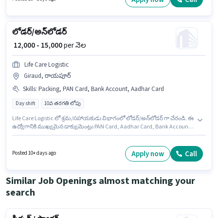
అభ్యర్థి వద్ద Inventory Control, Order Processing, Stock Taking, Freight
Forwarding ఉండాలి.
లోడర్/అన్‌లోడర్
₹ 12,000 - 15,000
per నెల
Life Care Logistic
Giraud, రాయపూర్
Skills
:
Packing, PAN Card, Bank Account, Aadhar Card
Day shift
10వ తరగతి లోపు
Life Care Logistic లో శ్రమ/సహాయకుడు విభాగంలో లోడర్/అన్‌లోడర్ గా చేరండి. ఈ
ఉద్యోగానికి ముఖ్యమైన డాక్యుమెంట్లు PAN Card, Aadhar Card, Bank Account
అవసరం. ఈ ఉద్యోగం Full Time ప్రాతిపదికపై, DAY shift మరియు వారానికి 6 days
working ఉన్నాయి. ఈ ఉద్యోగానికి Fixed జీతం అందుబాటులో ఉంది. ఈ ఖాళీ
Giraud, రాయపూర్ లో ఉంది. ఈ ఉద్యోగంలో అదనపు ప్రయోజనాలు PF, Medical
Apply now
Call
Posted 10+ days ago
Benefits ఉన్నాయి.
Similar Job Openings almost matching your
search