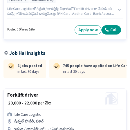
Life Care Logistic లో గిడ్డంగి / లాజిస్టిక్స్ విభాగంలో Forklift driver గా చేరండి. ఈ
ఉద్యోగానికి అవసరమైన డాక్యుమెంట్లు PAN Card, Aadhar Card, Bank Account
కలిగి ఉండాలి. ఈ ఖాళీ వాఘోలీ, పూనే లో ఉంది. అదనపు PF లు ఉద్యోగ స్థాయి
మరియు కంపెనీ పాలసీలపై ఆధారపడి ఇప్పించబడతాయి. ఇది Full Time ఉద్యోగం,
ఇందులో FLEXIBLE shift మరియు వారానికి 6 days working ఉంటాయి. ఈ
Apply now
Call
Posted 3 రోజులు క్రితం
ఉద్యోగానికి Fixed జీతం అందుబాటులో ఉంది.
Job Hai insights
6 jobs posted
745 people have applied on Life Care
in last 30 days
in last 30 days
Forklift driver
₹ 20,000 - 22,000
per నెల
Life Care Logistic
షేత్ఫల్ హవేలీ, పూనే
గిడ్డంగి / లాజిస్టిక్స్ లో 1 - 6 ఏళ్లు అనుభవం