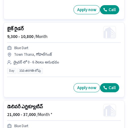
Apply now
Call
బైక్ రైడర్
9,300 -
10,800
/Month
Blue Dart
Town Thana, గోపాల్‌గంజ్
డ్రైవర్ లో 0 - 6 నెలలు అనుభవం
Day
10వ తరగతి లోపు
Apply now
Call
డెలివరీ ఎగ్జిక్యూటివ్
21,000 -
37,000
/Month *
Blue Dart