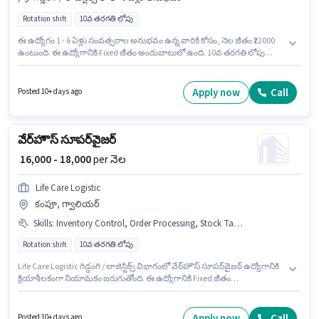
Rotation shift
10వ తరగతి లోపు
ఈ ఉద్యోగం 1 - 6 ఏళ్లు సంవత్సరాల అనుభవం ఉన్న వారికి కోసం, నెల జీతం ₹22000
ఉంటుంది. ఈ ఉద్యోగానికి Fixed జీతం అందుబాటులో ఉంది. 10వ తరగతి లోపు
అర్హత ఉన్న అభ్యర్థులు ఈ ఉద్యోగానికి అప్లై చేసుకోవచ్చు. ఈ ఉద్యోగంలో అదనపు
ప్రయోజనాలు PF ఉన్నాయి. ఈ ఉద్యోగం Full Time ప్రాతిపదికపై, Rotation Shift
మరియు వారానికి 6 days working ఉన్నాయి. ఈ ఉద్యోగం షేత్ఫల్ హవేలీ, పూనే లో
Apply now
Call
Posted 10+ days ago
ఉంది.
వేర్‌హౌస్ సూపర్‌వైజర్
₹ 16,000 - 18,000
per నెల
Life Care Logistic
కంపూ, గ్వాలియర్
Skills
:
Inventory Control, Order Processing, Stock Taking, Freight Forwarding
Rotation shift
10వ తరగతి లోపు
Life Care Logistic గిడ్డంగి / లాజిస్టిక్స్ విభాగంలో వేర్‌హౌస్ సూపర్‌వైజర్ ఉద్యోగానికి
క్రియాశీలకంగా నియామకం జరుగుతోంది. ఈ ఉద్యోగానికి Fixed జీతం
ఇవ్వబడుతుంది. ఈ ఉద్యోగం కంపూ, గ్వాలియర్ లో ఉంది. ఈ ఉద్యోగంలో అదనపు
ప్రయోజనాలు Insurance, PF ఉన్నాయి. ఇది Full Time ఉద్యోగం, ఇందులో
Rotation Shift మరియు వారానికి 6 days working ఉంటాయి. ఈ ఉద్యోగానికి
Apply now
Call
Posted 10+ days ago