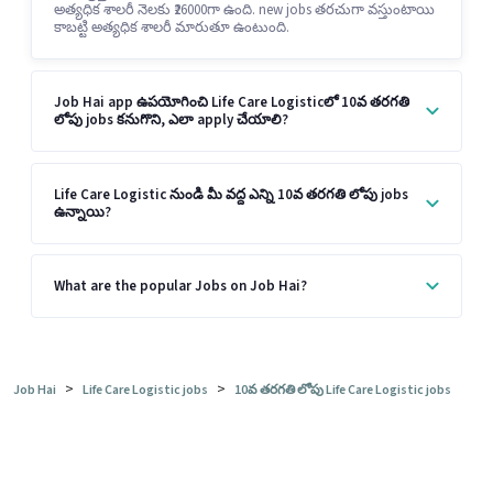
అత్యధిక శాలరీ నెలకు ₹26000గా ఉంది. new jobs తరచుగా వస్తుంటాయి
కాబట్టి అత్యధిక శాలరీ మారుతూ ఉంటుంది.
Job Hai app ఉపయోగించి Life Care Logisticలో 10వ తరగతి
లోపు jobs కనుగొని, ఎలా apply చేయాలి?
Life Care Logistic నుండి మీ వద్ద ఎన్ని 10వ తరగతి లోపు jobs
ఉన్నాయి?
What are the popular Jobs on Job Hai?
>
>
Job Hai
Life Care Logistic jobs
10వ తరగతి లోపు Life Care Logistic jobs