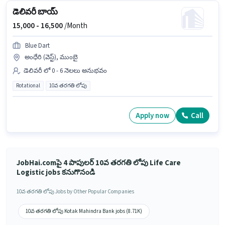
డెలివరీ బాయ్
15,000 -
16,500
/Month
Blue Dart
అంధేరి (వెస్ట్), ముంబై
డెలివరీ లో 0 - 6 నెలలు అనుభవం
Rotational
10వ తరగతి లోపు
Apply now
Call
JobHai.comపై 4 పాపులర్ 10వ తరగతి లోపు Life Care
Logistic jobs కనుగొనండి
10వ తరగతి లోపు Jobs by Other Popular Companies
10వ తరగతి లోపు Kotak Mahindra Bank jobs (8.71K)