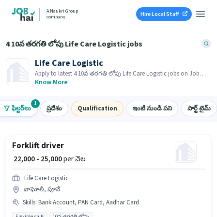
A Naukri Group
Hire Local Staff
company
4 10వ తరగతి లోపు Life Care Logistic jobs
Life Care Logistic
Apply to latest 4 10వ తరగతి లోపు Life Care Logistic jobs on Job
Hai! Recruiter is actively hiring in your area.
Know More
1
ఫిల్టర్‌లు
ప్రదేశం
Qualification
ఇంటి నుండి పని
పార్ట్ టైమ్
Forklift driver
₹ 22,000 - 25,000
per నెల
Life Care Logistic
వాఘోలీ, పూనే
Skills
:
Bank Account, PAN Card, Aadhar Card
Flexible shift
10వ తరగతి లోపు