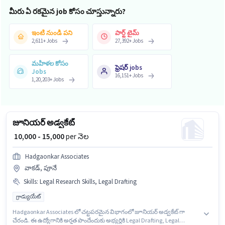
మీరు ఏ రకమైన job కోసం చూస్తున్నారు?
ఇంటి నుండి పని
పార్ట్ టైమ్
2,611
+
Jobs
27,392
+
Jobs
మహిళల కోసం
ఫ్రెషర్ jobs
Jobs
16,151
+
Jobs
1,20,203
+
Jobs
జూనియర్ అడ్వకేట్
₹ 10,000 - 15,000
per నెల
Hadgaonkar Associates
వాకడ్, పూనే
Skills
:
Legal Research Skills, Legal Drafting
గ్రాడ్యుయేట్
Hadgaonkar Associates లో చట్టపరమైన విభాగంలో జూనియర్ అడ్వకేట్ గా
చేరండి. ఈ ఉద్యోగానికి అర్హత పొందేందుకు అభ్యర్థికి Legal Drafting, Legal