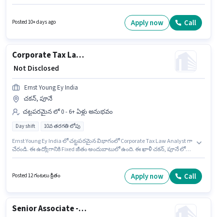
Research Skills వంటి నైపుణ్యాలు ఉండాలి. ఈ ఉద్యోగం 6 - 12 నెలలు సంవత్సరాల
అనుభవం ఉన్న వారికి కోసం, నెల జీతం ₹15000 ఉంటుంది. ఈ ఉద్యోగానికి Fixed జీతం
ఇవ్వబడుతుంది. ఈ ఖాళీ వాకడ్, పూనే లో ఉంది. ఈ ఉద్యోగానికి అభ్యర్థులు
Apply now
Call
Posted 10+ days ago
తప్పనిసరిగా గ్రాడ్యుయేట్ డిగ్రీ/సర్టిఫికెట్ కలిగి ఉండాలి.
Corporate Tax Law Analyst
₹ Not Disclosed
Ernst Young Ey India
చకన్, పూనే
చట్టపరమైన లో 0 - 6+ ఏళ్లు అనుభవం
Day shift
10వ తరగతి లోపు
Ernst Young Ey India లో చట్టపరమైన విభాగంలో Corporate Tax Law Analyst గా
చేరండి. ఈ ఉద్యోగానికి Fixed జీతం అందుబాటులో ఉంది. ఈ ఖాళీ చకన్, పూనే లో
ఉంది. ఈ ఉద్యోగం 0 - 6+ ఏళ్లు సంవత్సరాల అనుభవం ఉన్న వారికి కోసం
అనుకూలంగా ఉంటుంది. మీరు నెలకు ₹1 వరకు సంపాదించవచ్చు. ఈ ఉద్యోగం Full
Time ప్రాతిపదికపై, DAY shift మరియు వారానికి 5 days working ఉన్నాయి. 10వ
Apply now
Call
Posted 12 గంటలు క్రితం
తరగతి లోపు అర్హత ఉన్న అభ్యర్థులు ఈ ఉద్యోగానికి అప్లై చేసుకోవచ్చు.
Senior Associate - Identity and Access Management (IAM) Implementer