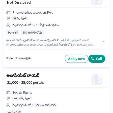
₹ Not Disclosed
Pricewaterhousecoopers Pwc
చకన్, పూనే
చట్టపరమైన లో 3 - 6+ ఏళ్లు అనుభవం
Day shift
10వ తరగతి లోపు
ఈ ఖాళీ చకన్, పూనే లో ఉంది. ఈ ఉద్యోగానికి Fixed జీతం ఇవ్వబడుతుంది.
Pricewaterhousecoopers Pwc చట్టపరమైన విభాగంలో Senior Associate -
Identity and Access Management (IAM) Implementer ఉద్యోగానికి
క్రియాశీలకంగా నియామకం జరుగుతోంది. ఈ ఉద్యోగం 3 - 6+ ఏళ్లు సంవత్సరాల
అనుభవం ఉన్న వారికి కోసం అనుకూలంగా ఉంటుంది. మీరు నెలకు ₹1 వరకు
Apply now
Call
Posted 12 గంటలు క్రితం
సంపాదించవచ్చు. ఈ ఉద్యోగానికి 10వ తరగతి లోపు అర్హత ఉన్న అభ్యర్థులు దరఖాస్తు
చేయవచ్చు. ఇది Full Time ఉద్యోగం, ఇందులో DAY shift మరియు వారానికి 5 days
working ఉంటాయి.
అసోసియేట్ లాయర్
₹ 21,000 - 25,000
per నెల
Society Rights
వాఘోలీ, పూనే
చట్టపరమైన లో 6+ నెలలు అనుభవం
గ్రాడ్యుయేట్