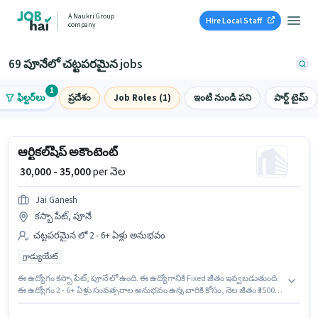
A Naukri Group
Hire Local Staff
company
69 పూనేలో చట్టపరమైన jobs
1
ఫిల్టర్‌లు
ప్రదేశం
Job Roles (1)
ఇంటి నుండి పని
పార్ట్ టైమ్
ఆర్టికల్‌షిప్ అకౌంటెంట్
₹ 30,000 - 35,000
per నెల
Jai Ganesh
కస్బా పేట్, పూనే
చట్టపరమైన లో 2 - 6+ ఏళ్లు అనుభవం
గ్రాడ్యుయేట్
ఈ ఉద్యోగం కస్బా పేట్, పూనే లో ఉంది. ఈ ఉద్యోగానికి Fixed జీతం ఇవ్వబడుతుంది.
ఈ ఉద్యోగం 2 - 6+ ఏళ్లు సంవత్సరాల అనుభవం ఉన్న వారికి కోసం, నెల జీతం ₹35000
ఉంటుంది. Jai Ganesh లో చట్టపరమైన విభాగంలో ఆర్టికల్‌షిప్ అకౌంటెంట్ గా
చేరండి. దరఖాస్తుదారులు కనీసం గ్రాడ్యుయేట్ డిగ్రీ లేదా సర్టిఫికెట్ కలిగి ఉండాలి.