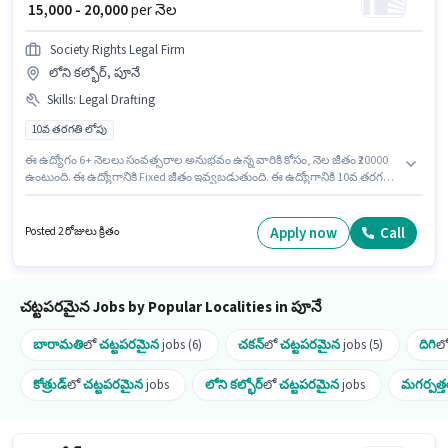
₹ 15,000 - 20,000
per నెల
Society Rights Legal Firm
లోని కల్భోర్, పూనే
Skills
:
Legal Drafting
10వ తరగతి లోపు
ఈ ఉద్యోగం 6+ నెలలు సంవత్సరాల అనుభవం ఉన్న వారికి కోసం, నెల జీతం ₹20000
ఉంటుంది. ఈ ఉద్యోగానికి Fixed జీతం ఇవ్వబడుతుంది. ఈ ఉద్యోగానికి 10వ తరగతి
లోపు అర్హత ఉన్న అభ్యర్థులు దరఖాస్తు చేయవచ్చు. ఈ ఉద్యోగానికి అభ్యర్థి వద్ద Legal
Drafting ఉండాలి. Society Rights Legal Firm లో చట్టపరమైన విభాగంలో లీగల్
అడ్వైజర్ గా చేరండి. ఈ ఖాళీ లోని కల్భోర్, పూనే లో ఉంది.
Apply now
Call
Posted 2 రోజులు క్రితం
చట్టపరమైన Jobs by Popular Localities in పూనే
బారామతి
లో
చట్టపరమైన
jobs (6)
చకన్
లో
చట్టపరమైన
jobs (5)
దిగి
ల
కోత్రుడ్
లో
చట్టపరమైన
jobs
లోని కల్భోర్
లో
చట్టపరమైన
jobs
మగర్పత్త