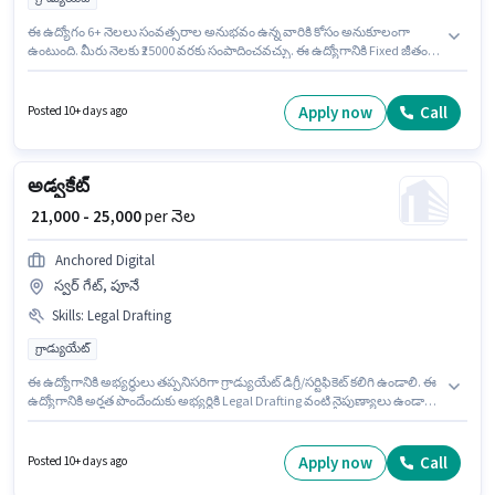
ఈ ఉద్యోగం 6+ నెలలు సంవత్సరాల అనుభవం ఉన్న వారికి కోసం అనుకూలంగా
ఉంటుంది. మీరు నెలకు ₹25000 వరకు సంపాదించవచ్చు. ఈ ఉద్యోగానికి Fixed జీతం
ఇవ్వబడుతుంది. దరఖాస్తుదారులు కనీసం గ్రాడ్యుయేట్ డిగ్రీ లేదా సర్టిఫికెట్ కలిగి
ఉండాలి. ఈ ఖాళీ వాఘోలీ, పూనే లో ఉంది. Society Rights చట్టపరమైన విభాగంలో
అసోసియేట్ లాయర్ ఉద్యోగానికి క్రియాశీలకంగా నియామకం జరుగుతోంది.
Apply now
Call
Posted 10+ days ago
అడ్వకేట్
₹ 21,000 - 25,000
per నెల
Anchored Digital
స్వర్ గేట్, పూనే
Skills
:
Legal Drafting
గ్రాడ్యుయేట్
ఈ ఉద్యోగానికి అభ్యర్థులు తప్పనిసరిగా గ్రాడ్యుయేట్ డిగ్రీ/సర్టిఫికెట్ కలిగి ఉండాలి. ఈ
ఉద్యోగానికి అర్హత పొందేందుకు అభ్యర్థికి Legal Drafting వంటి నైపుణ్యాలు ఉండాలి.
Anchored Digital చట్టపరమైన విభాగంలో అడ్వకేట్ ఉద్యోగానికి క్రియాశీలకంగా
నియామకం జరుగుతోంది. ఈ ఉద్యోగానికి Fixed జీతం ఇవ్వబడుతుంది. ఈ ఉద్యోగం
6+ నెలలు సంవత్సరాల అనుభవం ఉన్న వారికి కోసం అనుకూలంగా ఉంటుంది. మీరు
Apply now
Call
Posted 10+ days ago
నెలకు ₹25000 వరకు సంపాదించవచ్చు. ఈ ఖాళీ స్వర్ గేట్, పూనే లో ఉంది.