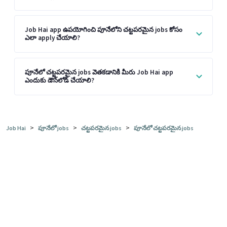
Job Hai app ఉపయోగించి పూనేలోని చట్టపరమైన jobs కోసం
ఎలా apply చేయాలి?
పూనేలో చట్టపరమైన jobs వెతకడానికి మీరు Job Hai app
ఎందుకు డౌన్‌లోడ్ చేయాలి?
>
>
>
Job Hai
పూనేలో jobs
చట్టపరమైన jobs
పూనేలో చట్టపరమైన jobs