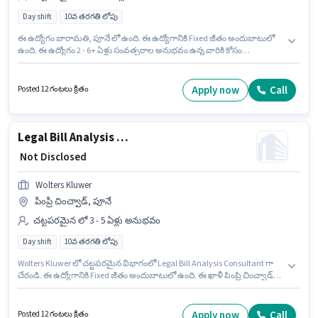
Day shift
10వ తరగతి లోపు
ఈ ఉద్యోగం బారామతి, పూనే లో ఉంది. ఈ ఉద్యోగానికి Fixed జీతం అందుబాటులో
ఉంది. ఈ ఉద్యోగం 2 - 6+ ఏళ్లు సంవత్సరాల అనుభవం ఉన్న వారికి కోసం
అనుకూలంగా ఉంటుంది. మీరు నెలకు ₹1 వరకు సంపాదించవచ్చు. ఇది Full Time
ఉద్యోగం, ఇందులో DAY shift మరియు వారానికి 5 days working ఉంటాయి.
Mastercard India చట్టపరమైన విభాగంలో Associate Analyst - Legal
Apply now
Call
Posted 12 గంటలు క్రితం
Compliance ఉద్యోగానికి క్రియాశీలకంగా నియామకం జరుగుతోంది. 10వ తరగతి
లోపు అర్హత ఉన్న అభ్యర్థులు ఈ ఉద్యోగానికి అప్లై చేసుకోవచ్చు.
Legal Bill Analysis Consultant
₹ Not Disclosed
Wolters Kluwer
పింప్రి చించ్వాడ్, పూనే
చట్టపరమైన లో 3 - 5 ఏళ్లు అనుభవం
Day shift
10వ తరగతి లోపు
Wolters Kluwer లో చట్టపరమైన విభాగంలో Legal Bill Analysis Consultant గా
చేరండి. ఈ ఉద్యోగానికి Fixed జీతం అందుబాటులో ఉంది. ఈ ఖాళీ పింప్రి చించ్వాడ్,
పూనే లో ఉంది. ఈ ఉద్యోగానికి 10వ తరగతి లోపు అర్హత ఉన్న అభ్యర్థులు దరఖాస్తు
చేయవచ్చు. ఈ ఉద్యోగం 3 - 5 ఏళ్లు సంవత్సరాల అనుభవం ఉన్న వారికి కోసం
అనుకూలంగా ఉంటుంది. మీరు నెలకు ₹1 వరకు సంపాదించవచ్చు. ఇది Full Time
Apply now
Call
Posted 12 గంటలు క్రితం