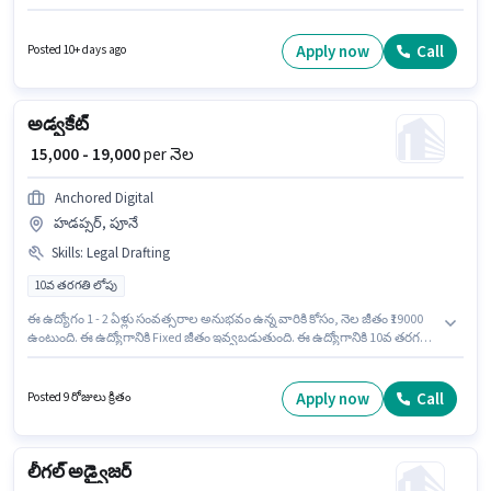
లో ఉంది. ఈ ఉద్యోగానికి Fixed జీతం ఇవ్వబడుతుంది. ఈ ఉద్యోగానికి అభ్యర్థులు
తప్పనిసరిగా గ్రాడ్యుయేట్ డిగ్రీ/సర్టిఫికెట్ కలిగి ఉండాలి. ఈ ఉద్యోగం 6+ నెలలు
సంవత్సరాల అనుభవం ఉన్న వారికి కోసం, నెల జీతం ₹25000 ఉంటుంది.
Apply now
Call
Posted 10+ days ago
అడ్వకేట్
₹ 15,000 - 19,000
per నెల
Anchored Digital
హడప్సర్, పూనే
Skills
:
Legal Drafting
10వ తరగతి లోపు
ఈ ఉద్యోగం 1 - 2 ఏళ్లు సంవత్సరాల అనుభవం ఉన్న వారికి కోసం, నెల జీతం ₹19000
ఉంటుంది. ఈ ఉద్యోగానికి Fixed జీతం ఇవ్వబడుతుంది. ఈ ఉద్యోగానికి 10వ తరగతి
లోపు అర్హత ఉన్న అభ్యర్థులు దరఖాస్తు చేయవచ్చు. ఈ ఉద్యోగానికి అర్హత పొందేందుకు
అభ్యర్థికి Legal Drafting వంటి నైపుణ్యాలు ఉండాలి. ఈ ఉద్యోగం హడప్సర్, పూనే
లో ఉంది. Anchored Digital చట్టపరమైన విభాగంలో అడ్వకేట్ ఉద్యోగానికి
Apply now
Call
Posted 9 రోజులు క్రితం
క్రియాశీలకంగా నియామకం జరుగుతోంది.
లీగల్ అడ్వైజర్