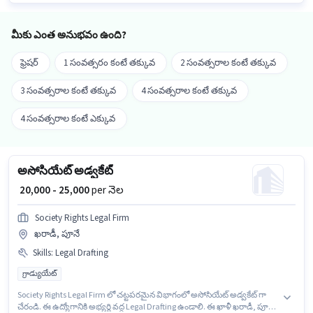
మీకు ఎంత అనుభవం ఉంది?
ఫ్రెషర్
1 సంవత్సరం కంటే తక్కువ
2 సంవత్సరాల కంటే తక్కువ
3 సంవత్సరాల కంటే తక్కువ
4 సంవత్సరాల కంటే తక్కువ
4 సంవత్సరాల కంటే ఎక్కువ
అసోసియేట్ అడ్వకేట్
₹ 20,000 - 25,000
per నెల
Society Rights Legal Firm
ఖరాడీ, పూనే
Skills
:
Legal Drafting
గ్రాడ్యుయేట్
Society Rights Legal Firm లో చట్టపరమైన విభాగంలో అసోసియేట్ అడ్వకేట్ గా
చేరండి. ఈ ఉద్యోగానికి అభ్యర్థి వద్ద Legal Drafting ఉండాలి. ఈ ఖాళీ ఖరాడీ, పూనే