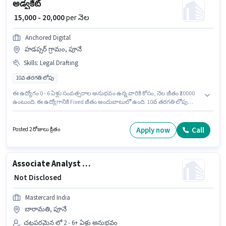
అడ్వకేట్
₹ 15,000 - 20,000
per నెల
Anchored Digital
హడప్సర్ గ్రామం, పూనే
Skills
:
Legal Drafting
10వ తరగతి లోపు
ఈ ఉద్యోగం 0 - 6 ఏళ్లు సంవత్సరాల అనుభవం ఉన్న వారికి కోసం, నెల జీతం ₹20000
ఉంటుంది. ఈ ఉద్యోగానికి Fixed జీతం అందుబాటులో ఉంది. 10వ తరగతి లోపు
అర్హత ఉన్న అభ్యర్థులు ఈ ఉద్యోగానికి అప్లై చేసుకోవచ్చు. ఈ ఉద్యోగానికి అభ్యర్థి వద్ద
Legal Drafting ఉండాలి. ఈ ఖాళీ హడప్సర్ గ్రామం, పూనే లో ఉంది. Anchored
Digital చట్టపరమైన విభాగంలో అడ్వకేట్ ఉద్యోగానికి క్రియాశీలకంగా నియామకం
Apply now
Call
Posted 2 రోజులు క్రితం
జరుగుతోంది.
Associate Analyst - Legal Compliance
₹ Not Disclosed
Mastercard India
బారామతి, పూనే
చట్టపరమైన లో 2 - 6+ ఏళ్లు అనుభవం