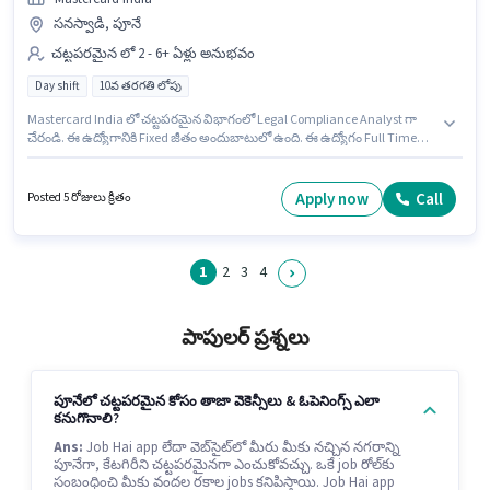
సనస్వాడి, పూనే
చట్టపరమైన లో 2 - 6+ ఏళ్లు అనుభవం
Day shift
10వ తరగతి లోపు
Mastercard India లో చట్టపరమైన విభాగంలో Legal Compliance Analyst గా
చేరండి. ఈ ఉద్యోగానికి Fixed జీతం అందుబాటులో ఉంది. ఈ ఉద్యోగం Full Time
ప్రాతిపదికపై, DAY shift మరియు వారానికి 5 days working ఉన్నాయి. ఈ ఖాళీ
సనస్వాడి, పూనే లో ఉంది. ఈ ఉద్యోగానికి 10వ తరగతి లోపు అర్హత ఉన్న అభ్యర్థులు
దరఖాస్తు చేయవచ్చు. ఈ ఉద్యోగం 2 - 6+ ఏళ్లు సంవత్సరాల అనుభవం ఉన్న వారికి
Apply now
Call
Posted 5 రోజులు క్రితం
కోసం అనుకూలంగా ఉంటుంది. మీరు నెలకు ₹1 వరకు సంపాదించవచ్చు.
1
2
3
4
పాపులర్ ప్రశ్నలు
పూనేలో చట్టపరమైన కోసం తాజా వెకెన్సీలు & ఓపెనింగ్స్ ఎలా
కనుగొనాలి?
Ans:
Job Hai app లేదా వెబ్‌సైట్‌లో మీరు మీకు నచ్చిన నగరాన్ని
పూనేగా, కేటగిరీని చట్టపరమైనగా ఎంచుకోవచ్చు. ఒకే job రోల్‌కు
సంబంధించి మీకు వందల రకాల jobs కనిపిస్తాయి. Job Hai app