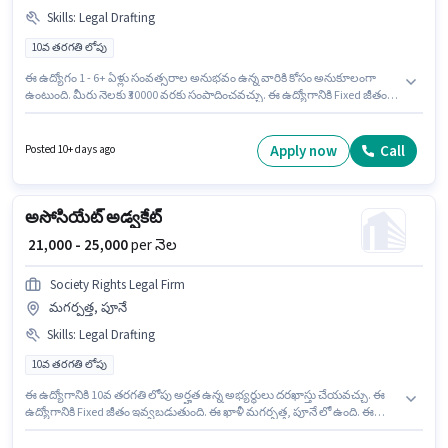
Skills
:
Legal Drafting
10వ తరగతి లోపు
ఈ ఉద్యోగం 1 - 6+ ఏళ్లు సంవత్సరాల అనుభవం ఉన్న వారికి కోసం అనుకూలంగా
ఉంటుంది. మీరు నెలకు ₹30000 వరకు సంపాదించవచ్చు. ఈ ఉద్యోగానికి Fixed జీతం
ఇవ్వబడుతుంది. 10వ తరగతి లోపు అర్హత ఉన్న అభ్యర్థులు ఈ ఉద్యోగానికి అప్లై
చేసుకోవచ్చు. ఈ ఉద్యోగానికి అర్హత పొందేందుకు అభ్యర్థికి Legal Drafting వంటి
నైపుణ్యాలు ఉండాలి. ఈ ఖాళీ కుంజీర్వాడి, పూనే లో ఉంది. Anchored Digital
Apply now
Call
Posted 10+ days ago
చట్టపరమైన విభాగంలో అడ్వకేట్ ఉద్యోగానికి క్రియాశీలకంగా నియామకం
జరుగుతోంది.
అసోసియేట్ అడ్వకేట్
₹ 21,000 - 25,000
per నెల
Society Rights Legal Firm
మగర్పత్త, పూనే
Skills
:
Legal Drafting
10వ తరగతి లోపు
ఈ ఉద్యోగానికి 10వ తరగతి లోపు అర్హత ఉన్న అభ్యర్థులు దరఖాస్తు చేయవచ్చు. ఈ
ఉద్యోగానికి Fixed జీతం ఇవ్వబడుతుంది. ఈ ఖాళీ మగర్పత్త, పూనే లో ఉంది. ఈ
ఉద్యోగానికి అభ్యర్థి వద్ద Legal Drafting ఉండాలి. Society Rights Legal Firm
చట్టపరమైన విభాగంలో అసోసియేట్ అడ్వకేట్ ఉద్యోగానికి క్రియాశీలకంగా నియామకం