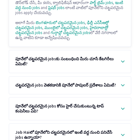
డౌన్‌లోడ్ చేసి, మీ skills, క్వాలిఫికేషన్ ఆధారంగా
పార్ట్ టైమ్ jobs
,
ఇంటి
వద్ద నుంచి jobs
and
ఫ్రెషర్ jobs
లాంటి వాటిలో పూనేలోని చట్టపరమైన
jobs apply చేయవచ్చు.
అలాగే మీరు
బెంగళూరులో చట్టపరమైన jobs
,
ఢిల్లీ ఎన్‌సీఆర్లో
చట్టపరమైన jobs
,
ముంబైలో చట్టపరమైన jobs
,
హైదరాబాద్లో
చట్టపరమైన jobs
and
గుర్గావ్లో చట్టపరమైన jobs
లో వేరే నగరాలలో
ఉన్న వాటిని కూడా అన్వేషించవచ్చు.
పూనేలో చట్టపరమైన jobsకు సంబంధించి మీరు చూసే కేటగిరీలు
ఏమిటి?
చట్టపరమైన jobs వెతకడానికి పూనేలో పాపులర్ ప్రదేశాలు ఏమిటి?
పూనేలో చట్టపరమైన jobs కోసం హైర్ చేసుకుంటున్న టాప్
కంపెనీలు ఏవి?
Job Haiలో పూనేలోని చట్టపరమైనలో ఇంటి వద్ద నుంచి పనిచేసే
jobs ఉన్నాయా?