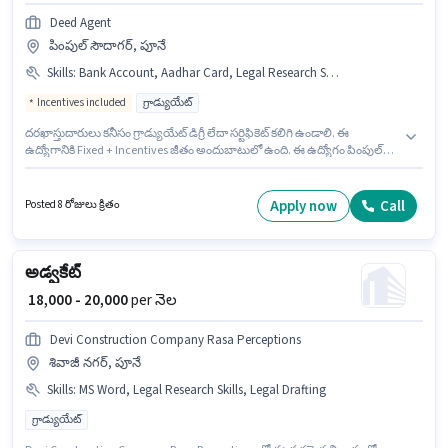
Deed Agent
పింపుల్ సౌదాగర్, పూనే
Skills
:
Bank Account, Aadhar Card, Legal Research Skills, Legal Drafting, PAN Card
Incentives included
గ్రాడ్యుయేట్
దరఖాస్తుదారులు కనీసం గ్రాడ్యుయేట్ డిగ్రీ లేదా సర్టిఫికెట్ కలిగి ఉండాలి. ఈ
ఉద్యోగానికి Fixed + Incentives జీతం అందుబాటులో ఉంది. ఈ ఉద్యోగం పింపుల్
సౌదాగర్, పూనే లో ఉంది. ఈ ఉద్యోగానికి అర్హత పొందేందుకు అభ్యర్థికి Legal
Drafting, Legal Research Skills వంటి నైపుణ్యాలు ఉండాలి. ఈ ఉద్యోగం 0 - 2
ఏళ్లు సంవత్సరాల అనుభవం ఉన్న వారికి కోసం అనుకూలంగా ఉంటుంది. మీరు నెలకు
Apply now
Call
Posted 8 రోజులు క్రితం
₹25000 వరకు సంపాదించవచ్చు. ఈ ఉద్యోగానికి అవసరమైన డాక్యుమెంట్లు PAN
Card, Aadhar Card, Bank Account కలిగి ఉండాలి.
అడ్వకేట్
₹ 18,000 - 20,000
per నెల
Devi Construction Company Rasa Perceptions
శివాజీ నగర్, పూనే
Skills
:
MS Word, Legal Research Skills, Legal Drafting
గ్రాడ్యుయేట్