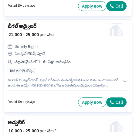
జరుగుతోంది. ఈ ఉద్యోగం 1 - 6+ ఏళ్లు సంవత్సరాల అనుభవం ఉన్న వారికి కోసం
Apply now
Call
Posted 10+ days ago
అనుకూలంగా ఉంటుంది. మీరు నెలకు ₹25000 వరకు సంపాదించవచ్చు.
లీగల్ అడ్వైజర్
₹ 21,000 - 25,000
per నెల
Society Rights
పింపుల్ గౌరవ్, పూనే
చట్టపరమైన లో 1 - 6+ ఏళ్లు అనుభవం
10వ తరగతి లోపు
ఈ ఖాళీ పింపుల్ గౌరవ్, పూనే లో ఉంది. ఈ ఉద్యోగానికి Fixed జీతం అందుబాటులో
ఉంది. ఈ ఉద్యోగానికి 10వ తరగతి లోపు అర్హత ఉన్న అభ్యర్థులు దరఖాస్తు
చేయవచ్చు. ఈ ఉద్యోగం 1 - 6+ ఏళ్లు సంవత్సరాల అనుభవం ఉన్న వారికి కోసం, నెల
జీతం ₹25000 ఉంటుంది. Society Rights లో చట్టపరమైన విభాగంలో లీగల్ అడ్వైజర్
గా చేరండి.
Apply now
Call
Posted 10+ days ago
అడ్వకేట్
₹ 10,000 - 25,000
per నెల *