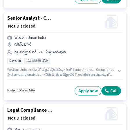
ఉద్యోగం, ఇందులో DAY shift మరియు వారానికి 5 days working ఉంటాయి.
Senior Analyst - Compliance Systems and Analytics
₹ Not Disclosed
Western Union India
చకన్, పూనే
చట్టపరమైన లో 3 - 6+ ఏళ్లు అనుభవం
Day shift
10వ తరగతి లోపు
Western Union India లో చట్టపరమైన విభాగంలో Senior Analyst - Compliance
Systems and Analytics గా చేరండి. ఈ ఉద్యోగానికి Fixed జీతం అందుబాటులో
ఉంది. ఈ ఖాళీ చకన్, పూనే లో ఉంది. 10వ తరగతి లోపు అర్హత ఉన్న అభ్యర్థులు ఈ
ఉద్యోగానికి అప్లై చేసుకోవచ్చు. ఈ ఉద్యోగం Full Time ప్రాతిపదికపై, DAY shift
మరియు వారానికి 5 days working ఉన్నాయి. ఈ ఉద్యోగం 3 - 6+ ఏళ్లు సంవత్సరాల
Apply now
Call
Posted 5 రోజులు క్రితం
అనుభవం ఉన్న వారికి కోసం అనుకూలంగా ఉంటుంది. మీరు నెలకు ₹1 వరకు
సంపాదించవచ్చు.
Legal Compliance Analyst
₹ Not Disclosed
Mastercard India