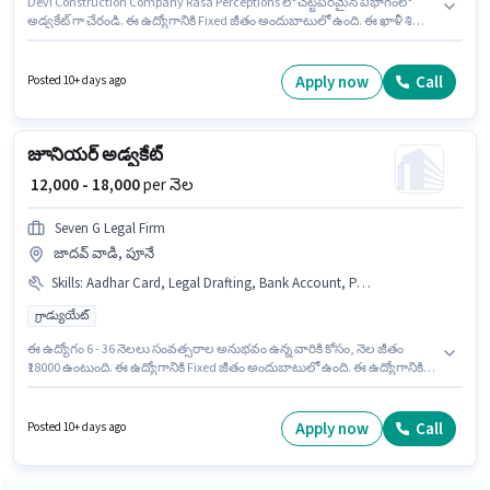
Devi Construction Company Rasa Perceptions లో చట్టపరమైన విభాగంలో
అడ్వకేట్ గా చేరండి. ఈ ఉద్యోగానికి Fixed జీతం అందుబాటులో ఉంది. ఈ ఖాళీ శివాజీ
నగర్, పూనే లో ఉంది. ఈ ఉద్యోగానికి అభ్యర్థి వద్ద Legal Drafting, Legal Research
Skills, MS Word ఉండాలి. ఈ ఉద్యోగం 4 - 6+ ఏళ్లు సంవత్సరాల అనుభవం ఉన్న
వారికి కోసం అనుకూలంగా ఉంటుంది. మీరు నెలకు ₹20000 వరకు సంపాదించవచ్చు. ఈ
Apply now
Call
Posted 10+ days ago
ఉద్యోగానికి అభ్యర్థులు తప్పనిసరిగా గ్రాడ్యుయేట్ డిగ్రీ/సర్టిఫికెట్ కలిగి ఉండాలి.
జూనియర్ అడ్వకేట్
₹ 12,000 - 18,000
per నెల
Seven G Legal Firm
జాదవ్ వాడి, పూనే
Skills
:
Aadhar Card, Legal Drafting, Bank Account, PAN Card, Legal Research Skills
గ్రాడ్యుయేట్
ఈ ఉద్యోగం 6 - 36 నెలలు సంవత్సరాల అనుభవం ఉన్న వారికి కోసం, నెల జీతం
₹18000 ఉంటుంది. ఈ ఉద్యోగానికి Fixed జీతం అందుబాటులో ఉంది. ఈ ఉద్యోగానికి
అభ్యర్థులు తప్పనిసరిగా గ్రాడ్యుయేట్ డిగ్రీ/సర్టిఫికెట్ కలిగి ఉండాలి. ఈ ఉద్యోగానికి
అవసరమైన డాక్యుమెంట్లు PAN Card, Aadhar Card, Bank Account కలిగి
ఉండాలి. ఈ ఉద్యోగం జాదవ్ వాడి, పూనే లో ఉంది. ఈ ఉద్యోగానికి అర్హత పొందేందుకు
Apply now
Call
Posted 10+ days ago
అభ్యర్థికి Legal Drafting, Legal Research Skills వంటి నైపుణ్యాలు ఉండాలి.