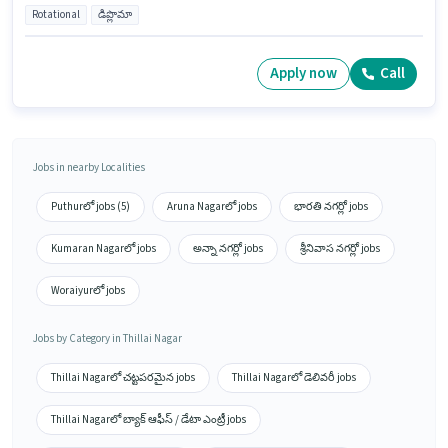
Rotational
డిప్లొమా
Apply now
Call
Jobs in nearby Localities
Puthurలో jobs (5)
Aruna Nagarలో jobs
భారతి నగర్లో jobs
Kumaran Nagarలో jobs
అన్నా నగర్లో jobs
శ్రీనివాస నగర్లో jobs
Woraiyurలో jobs
Jobs by Category in Thillai Nagar
Thillai Nagarలో చట్టపరమైన jobs
Thillai Nagarలో డెలివరీ jobs
Thillai Nagarలో బ్యాక్ ఆఫీస్ / డేటా ఎంట్రీ jobs