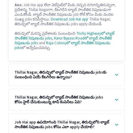
Ans:
Job Hai app లేదా వెబ్‌సైట్‌లో మీకు నచ్చిన నగరాన్నితిరుచ్చిగా,
ప్రదేశాన్ని Thillai Nagarగా, కేటగిరీని ల్యాబ్ సాంకేతిక నిపుణుడుగా
ఎంచుకోండి. ల్యాబ్ సాంకేతిక నిపుణుడు job రోల్ కోసం మీకు వందల
సంఖ్య jobs కనిపిస్తాయి.
Download Job Hai app
Thillai Nagar,
తిరుచ్చిలో ల్యాబ్ సాంకేతిక నిపుణుడు jobs apply చేయండి.
తిరుచ్చిలో మరిన్ని ప్రదేశాలకు సంబంధించి
Trichy Highwayలో ల్యాబ్
సాంకేతిక నిపుణుడు jobs
,
Karur Bypass Roadలో ల్యాబ్ సాంకేతిక
నిపుణుడు jobs
and
Raja Colonyలో ల్యాబ్ సాంకేతిక నిపుణుడు
jobs
లో అన్వేషించవచ్చు.
Thillai Nagar, తిరుచ్చిలో ల్యాబ్ సాంకేతిక నిపుణుడు jobsకు
సంబంధించి ఏయే కేటగిరీలు ఉన్నాయి?
Thillai Nagar, తిరుచ్చిలో ల్యాబ్ సాంకేతిక నిపుణుడు jobs
కోసం హైర్ చేసుకుంటున్న టాప్ కంపెనీలు ఏవి?
Job Hai app ఉపయోగించి Thillai Nagar, తిరుచ్చిలోని ల్యాబ్
సాంకేతిక నిపుణుడు jobs కోసం ఎలా apply చేయాలి?