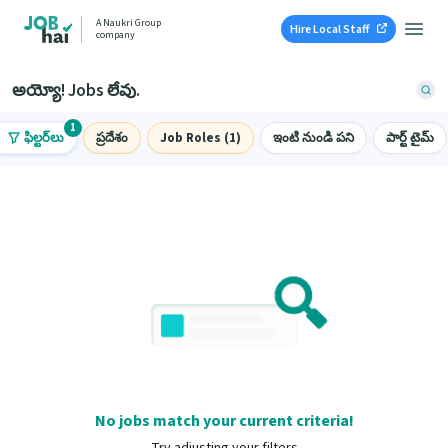
A Naukri Group
Hire Local Staff
company
అయ్యో! Jobs లేవు.
1
ఫిల్టర్‌లు
ప్రదేశం
Job Roles (1)
ఇంటి నుండి పని
పార్ట్ టైమ్
No jobs match your current criteria!
Try adjusting your filters