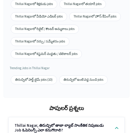
Thillai Nagarలో శిక్షకుడు jobs
Thillai Nagarలో తయారీ jobs
Thillai Nagarలో వీడియో ఎడిటర్ jobs
Thillai Nagarలో హౌస్ కీపింగ్ jobs
Thillai Nagarలో రిటైల్ / కౌంటర్ అమ్మకాలు jobs
Thillai Nagarలో నర్సు / సమ్మేళనం jobs
Thillai Nagarలో కస్టమర్ మద్దతు / టెలికాలర్ jobs
Trending Jobs in Thillai Nagar
తిరుచ్చిలో పార్ట్ టైమ్ jobs (10)
తిరుచ్చిలో ఇంటి వద్ద నుంచి jobs
పాపులర్ ప్రశ్నలు
Thillai Nagar, తిరుచ్చిలో తాజా ల్యాబ్ సాంకేతిక నిపుణుడు
Job ఓపెనింగ్స్ ఎలా కనుగొనాలి?