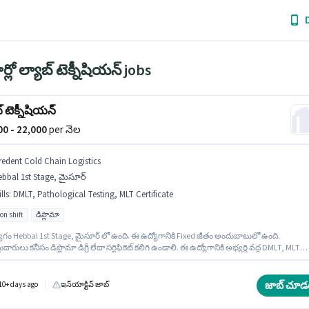
్లో ల్యాబ్ టెక్నీషియన్ jobs
్ టెక్నీషియన్
000 - 22,000
per నెల
redent Cold Chain Logistics
bbal 1st Stage, మైసూర్
lls
:
DMLT, Pathological Testing, MLT Certificate
on shift
డిప్లొమా
ోగం Hebbal 1st Stage, మైసూర్ లో ఉంది. ఈ ఉద్యోగానికి Fixed జీతం అందుబాటులో ఉంది.
ుదారులు కనీసం డిప్లొమా డిగ్రీ లేదా సర్టిఫికెట్ కలిగి ఉండాలి. ఈ ఉద్యోగానికి అభ్యర్థి వద్ద DMLT, MLT
cate, Pathological Testing ఉండాలి. ఈ ఉద్యోగం Full Time ప్రాతిపదికపై, Rotation Shift మరియు
ి 6 days working ఉన్నాయి. ఈ ఉద్యోగం 1 - 6+ ఏళ్లు సంవత్సరాల అనుభవం ఉన్న వారికి కోసం, నెల
22000 ఉంటుంది.
జాబ్ చూడ
10+ days ago
ఇన్‌యాక్టివ్ జాబ్