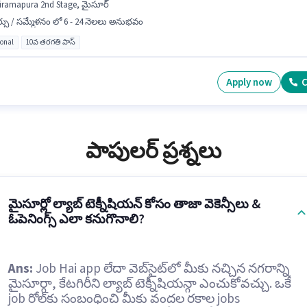
riramapura 2nd Stage, మైసూర్
్సు / సమ్మేళనం లో 6 - 24 నెలలు అనుభవం
ional
10వ తరగతి పాస్
Apply now
C
పాపులర్ ప్రశ్నలు
మైసూర్లో ల్యాబ్ టెక్నీషియన్ కోసం తాజా వెకెన్సీలు &
ఓపెనింగ్స్ ఎలా కనుగొనాలి?
Ans:
Job Hai app లేదా వెబ్‌సైట్‌లో మీకు నచ్చిన నగరాన్ని
మైసూర్గా, కేటగిరీని ల్యాబ్ టెక్నీషియన్గా ఎంచుకోవచ్చు. ఒకే
job రోల్‌కు సంబంధించి మీకు వందల రకాల jobs