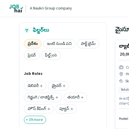
A Naukri Group company
మైసూర
ఫిల్టర్‌లు
ప్రదేశం
ఇంటి నుండి పని
పార్ట్ టైమ్
ల్యాబ
₹ 20,
ఫ్రెషర్
ఫీల్డ్ job
C
Job Roles
He
Ski
డెలివరీ
డ్రైవర్
Rotati
గిడ్డంగి / లాజిస్టిక్స్
తయారీ
ఈ ఉద్య
దరఖాస్త
హౌస్ కీపింగ్
ప్యూన్
Certifi
వారానిక
జీతం ₹
Posted 
+
39
more