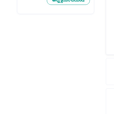
అన్ని క్లియర్ చేయండి