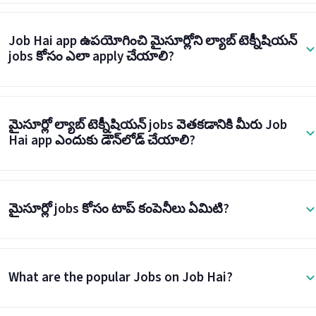
Job Hai app ఉపయోగించి మైసూర్లోని ల్యాబ్ టెక్నీషియన్
jobs కోసం ఎలా apply చేయాలి?
మైసూర్లో ల్యాబ్ టెక్నీషియన్ jobs వెతకడానికి మీరు Job
Hai app ఎందుకు డౌన్‌లోడ్ చేయాలి?
మైసూర్లో jobs కోసం టాప్ కంపెనీలు ఏమిటి?
What are the popular Jobs on Job Hai?