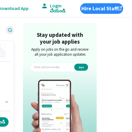
Login
Hire Local Staff
Download App
చేయండి
Stay updated with
your job applies
Apply on jobs on the go and recieve
all your job application updates
Get
app
ండి