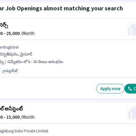
ar Job Openings almost matching your search
 నర్స్
0 -
25,000
/Month
ambsglobal
రస్వతీపురం, మైసూర్
్సు / సమ్మేళనం లో 6 - 36 నెలలు అనుభవం
గ్రాడ్యుయేట్
Apply now
C
్ అసిస్టెంట్
0 -
15,000
/Month
agleburg India Private Limited