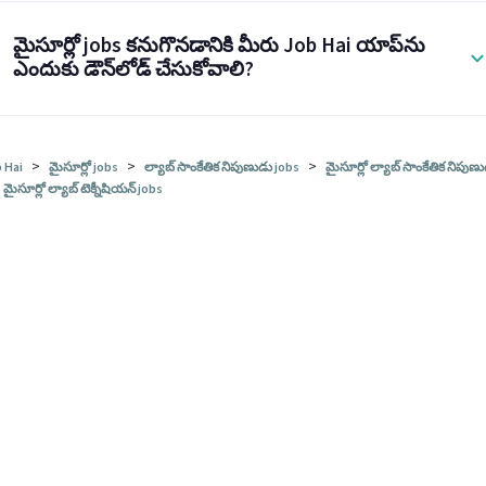
మైసూర్లో jobs కనుగొనడానికి మీరు Job Hai యాప్‌ను
ఎందుకు డౌన్‌లోడ్ చేసుకోవాలి?
>
>
>
 Hai
మైసూర్లో jobs
ల్యాబ్ సాంకేతిక నిపుణుడు jobs
మైసూర్లో ల్యాబ్ సాంకేతిక నిపుణ
మైసూర్లో ల్యాబ్ టెక్నీషియన్ jobs