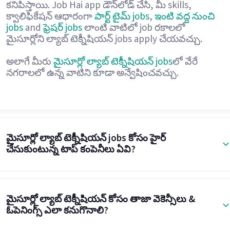
కనిపిస్తాయి. Job Hai app డౌన్‌లోడ్ చేసి, మీ skills,
క్వాలిఫికేషన్ ఆధారంగా
పార్ట్ టైమ్ jobs
,
ఇంటి వద్ద నుంచి
jobs
and
ఫ్రెషర్ jobs
లాంటి వాటిలో job రకాలలో
మైసూర్లోని ల్యాబ్ టెక్నీషియన్ jobs apply చేయవచ్చు.
అలాగే మీరు
మైసూర్లో ల్యాబ్ టెక్నీషియన్ jobs
లో వేరే
నగరాలలో ఉన్న వాటిని కూడా అన్వేషించవచ్చు.
మైసూర్లో ల్యాబ్ టెక్నీషియన్ jobs కోసం హైర్
చేసుకుంటున్న టాప్ కంపెనీలు ఏవి?
మైసూర్లో ల్యాబ్ టెక్నీషియన్ కోసం తాజా వెకెన్సీలు &
ఓపెనింగ్స్ ఎలా కనుగొనాలి?