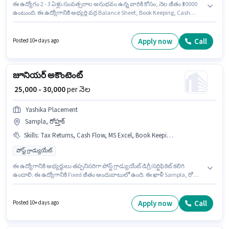
ఈ ఉద్యోగం 2 - 3 ఏళ్లు సంవత్సరాల అనుభవం ఉన్న వారికి కోసం, నెల జీతం ₹30000
ఉంటుంది. ఈ ఉద్యోగానికి అభ్యర్థి వద్ద Balance Sheet, Book Keeping, Cash
Flow, GST, MS Excel, Tally, Tax Returns, Taxation - VAT & Sales Tax, TDS
ఉండాలి. ఈ ఖాళీ పంజాబీ బాగ్ వెస్ట్, ఢిల్లీ లో ఉంది. ఈ ఉద్యోగానికి Fixed జీతం
ఇవ్వబడుతుంది. CLOTHWARI PRINTING PRIVATE LIMITED లో అకౌంటెంట్
Apply now
Call
Posted 10+ days ago
విభాగంలో జూనియర్ అకౌంటెంట్ గా చేరండి. ఈ ఉద్యోగానికి అభ్యర్థులు తప్పనిసరిగా
గ్రాడ్యుయేట్ డిగ్రీ/సర్టిఫికెట్ కలిగి ఉండాలి.
జూనియర్ అకౌంటెంట్
₹ 25,000 - 30,000
per నెల
Yashika Placement
Sampla, రోహ్తక్
Skills
:
Tax Returns, Cash Flow, MS Excel, Book Keeping, Tally, TDS, GST
పోస్ట్ గ్రాడ్యుయేట్
ఈ ఉద్యోగానికి అభ్యర్థులు తప్పనిసరిగా పోస్ట్ గ్రాడ్యుయేట్ డిగ్రీ/సర్టిఫికెట్ కలిగి
ఉండాలి. ఈ ఉద్యోగానికి Fixed జీతం అందుబాటులో ఉంది. ఈ ఖాళీ Sampla, రోహ్తక్
లో ఉంది. ఈ ఉద్యోగంలో అదనపు ప్రయోజనాలు Insurance, PF, Medical Benefits
ఉన్నాయి. ఈ ఉద్యోగం 2 - 4 ఏళ్లు సంవత్సరాల అనుభవం ఉన్న వారికి కోసం
అనుకూలంగా ఉంటుంది. మీరు నెలకు ₹30000 వరకు సంపాదించవచ్చు. ఈ ఉద్యోగానికి
Apply now
Call
Posted 10+ days ago
అభ్యర్థి వద్ద Book Keeping, Cash Flow, GST, MS Excel, Tally, Tax Returns,
TDS ఉండాలి.