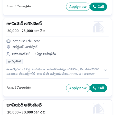
వంటి నైపుణ్యాలు ఉండాలి. ఈ ఉద్యోగం 6+ నెలలు సంవత్సరాల అనుభవం ఉన్న
వారికి కోసం అనుకూలంగా ఉంటుంది. మీరు నెలకు ₹30000 వరకు సంపాదించవచ్చు.
Apply now
Call
Posted 6 రోజులు క్రితం
అదనపు Meal, PF, Medical Benefits లు ఉద్యోగ స్థాయి మరియు కంపెనీ పాలసీలపై
ఆధారపడి ఇప్పించబడతాయి. ఈ ఖాళీ Ichchhapor, సూరత్ లో ఉంది. ఈ
ఉద్యోగానికి Fixed జీతం అందుబాటులో ఉంది.
జూనియర్ అకౌంటెంట్
₹ 20,000 - 25,000
per నెల
Arthouse Feb Decor
లకడ్గంజ్, నాగపూర్
అకౌంటెంట్ లో 1 - 2 ఏళ్లు అనుభవం
గ్రాడ్యుయేట్
ఈ ఉద్యోగం 1 - 2 ఏళ్లు సంవత్సరాల అనుభవం ఉన్న వారికి కోసం, నెల జీతం ₹25000
ఉంటుంది. ఈ ఉద్యోగానికి Fixed జీతం ఇవ్వబడుతుంది. Arthouse Feb Decor
అకౌంటెంట్ విభాగంలో జూనియర్ అకౌంటెంట్ ఉద్యోగానికి క్రియాశీలకంగా నియామకం
జరుగుతోంది. ఈ ఉద్యోగం లకడ్గంజ్, నాగపూర్ లో ఉంది. దరఖాస్తుదారులు కనీసం
గ్రాడ్యుయేట్ డిగ్రీ లేదా సర్టిఫికెట్ కలిగి ఉండాలి.
Apply now
Call
Posted 7 రోజులు క్రితం
జూనియర్ అకౌంటెంట్
₹ 20,000 - 30,000
per నెల