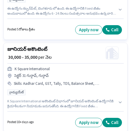
ఈ ఉద్యోగం కబ్బన్‌పేట్, బెంగళూరు లో ఉంది. ఈ ఉద్యోగానికి Fixed జీతం
అందుబాటులో ఉంది. ఈ ఉద్యోగం 6 - 24 నెలలు సంవత్సరాల అనుభవం ఉన్న వారికి
కోసం, నెల జీతం ₹25000 ఉంటుంది. ఈ ఉద్యోగానికి అభ్యర్థి వద్ద Balance Sheet,
Book Keeping, Cash Flow, GST, MS Excel, Tally, Tax Returns, Taxation -
VAT & Sales Tax, TDS ఉండాలి. Asif Javed లో అకౌంటెంట్ విభాగంలో జూనియర్
Apply now
Call
Posted 5 రోజులు క్రితం
అకౌంటెంట్ గా చేరండి. దరఖాస్తుదారులు కనీసం గ్రాడ్యుయేట్ డిగ్రీ లేదా సర్టిఫికెట్ కలిగి
ఉండాలి.
జూనియర్ అకౌంటెంట్
₹ 30,000 - 35,000
per నెల
K Square International
సెక్టర్ 31 గుర్గావ్, గుర్గావ్
Skills
:
Aadhar Card, GST, Tally, TDS, Balance Sheet, MS Excel, Cash Flow, Book Keeping, PAN Card, Bank Account
గ్రాడ్యుయేట్
K Square International అకౌంటెంట్ విభాగంలో జూనియర్ అకౌంటెంట్ ఉద్యోగానికి
క్రియాశీలకంగా నియామకం జరుగుతోంది. ఈ ఉద్యోగానికి Fixed జీతం
ఇవ్వబడుతుంది. ఈ ఉద్యోగం 2 - 5 ఏళ్లు సంవత్సరాల అనుభవం ఉన్న వారికి కోసం
అనుకూలంగా ఉంటుంది. మీరు నెలకు ₹35000 వరకు సంపాదించవచ్చు. ఈ ఉద్యోగానికి
అభ్యర్థి వద్ద Balance Sheet, Book Keeping, Cash Flow, GST, MS Excel, Tally,
Apply now
Call
Posted 10+ days ago
TDS ఉండాలి. ఈ ఉద్యోగం సెక్టర్ 31 గుర్గావ్, గుర్గావ్ లో ఉంది. ఈ ఉద్యోగానికి