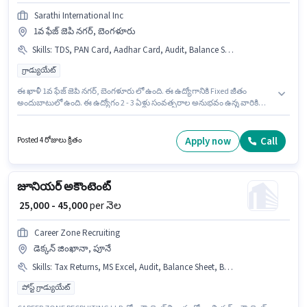
Sarathi International Inc
1వ ఫేజ్ జెపి నగర్, బెంగళూరు
Skills
:
TDS, PAN Card, Aadhar Card, Audit, Balance Sheet, Tally, GST, Bank Account, Taxation - VAT & Sales Tax
గ్రాడ్యుయేట్
ఈ ఖాళీ 1వ ఫేజ్ జెపి నగర్, బెంగళూరు లో ఉంది. ఈ ఉద్యోగానికి Fixed జీతం
అందుబాటులో ఉంది. ఈ ఉద్యోగం 2 - 3 ఏళ్లు సంవత్సరాల అనుభవం ఉన్న వారికి
కోసం అనుకూలంగా ఉంటుంది. మీరు నెలకు ₹25000 వరకు సంపాదించవచ్చు. అదనపు
PF లు ఉద్యోగ స్థాయి మరియు కంపెనీ పాలసీలపై ఆధారపడి ఇప్పించబడతాయి. ఈ
ఉద్యోగానికి అభ్యర్థులు తప్పనిసరిగా గ్రాడ్యుయేట్ డిగ్రీ/సర్టిఫికెట్ కలిగి ఉండాలి. ఈ
Apply now
Call
Posted 4 రోజులు క్రితం
ఉద్యోగానికి అభ్యర్థి వద్ద Audit, Balance Sheet, GST, Tally, Taxation - VAT &
Sales Tax, TDS ఉండాలి.
జూనియర్ అకౌంటెంట్
₹ 25,000 - 45,000
per నెల
Career Zone Recruiting
డెక్కన్ జింఖానా, పూనే
Skills
:
Tax Returns, MS Excel, Audit, Balance Sheet, Book Keeping, TDS, GST, Tally, Taxation - VAT & Sales Tax
పోస్ట్ గ్రాడ్యుయేట్