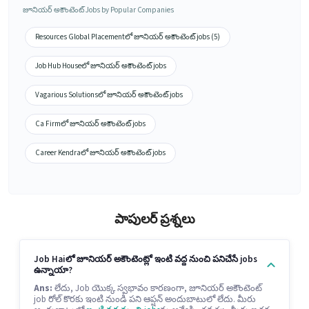
జూనియర్ అకౌంటెంట్ Jobs by Popular Companies
Resources Global Placementలో జూనియర్ అకౌంటెంట్ jobs (5)
Job Hub Houseలో జూనియర్ అకౌంటెంట్ jobs
Vagarious Solutionsలో జూనియర్ అకౌంటెంట్ jobs
Ca Firmలో జూనియర్ అకౌంటెంట్ jobs
Career Kendraలో జూనియర్ అకౌంటెంట్ jobs
పాపులర్ ప్రశ్నలు
Job Haiలో జూనియర్ అకౌంటెంట్లో ఇంటి వద్ద నుంచి పనిచేసే jobs
ఉన్నాయా?
Ans:
లేదు, Job యొక్క స్వభావం కారణంగా, జూనియర్ అకౌంటెంట్
job రోల్ కొరకు ఇంటి నుండి పని ఆప్షన్ అందుబాటులో లేదు. మీరు