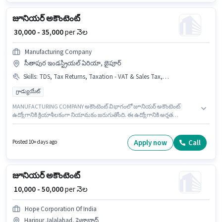
ముఖ్యమైన డాక్యుమెంట్లు PAN Card, Aadhar Card, Bank Account అవసరం.
జూనియర్ అకౌంటెంట్
₹ 30,000 - 35,000
per నెల
Manufacturing Company
సీతాపుర ఇండస్ట్రియల్ ఏరియా, జైపూర్
Skills
:
TDS, Tax Returns, Taxation - VAT & Sales Tax, Cash Flow, GST, MS Excel, Tally, Book Keeping, Balance Sheet, Audit
గ్రాడ్యుయేట్
MANUFACTURING COMPANY అకౌంటెంట్ విభాగంలో జూనియర్ అకౌంటెంట్
ఉద్యోగానికి క్రియాశీలకంగా నియామకం జరుగుతోంది. ఈ ఉద్యోగానికి అర్హత
పొందేందుకు అభ్యర్థికి Balance Sheet, TDS, Taxation - VAT & Sales Tax, Tax
Returns, Tally, MS Excel, GST, Cash Flow, Book Keeping, Audit వంటి
నైపుణ్యాలు ఉండాలి. దరఖాస్తుదారులు కనీసం గ్రాడ్యుయేట్ డిగ్రీ లేదా సర్టిఫికెట్ కలిగి
Apply now
Call
Posted 10+ days ago
ఉండాలి. అదనపు PF లు ఉద్యోగ స్థాయి మరియు కంపెనీ పాలసీలపై ఆధారపడి
ఇప్పించబడతాయి. ఈ ఉద్యోగం 2 - 3 ఏళ్లు సంవత్సరాల అనుభవం ఉన్న వారికి కోసం
అనుకూలంగా ఉంటుంది. మీరు నెలకు ₹35000 వరకు సంపాదించవచ్చు. ఈ ఉద్యోగానికి
Fixed జీతం అందుబాటులో ఉంది.
జూనియర్ అకౌంటెంట్
₹ 10,000 - 50,000
per నెల
Hope Corporation Of India
Haripur Jalalabad, ఫైజాబాద్