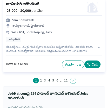
జూనియర్ అకౌంటెంట్
₹ 25,000 - 30,000
per నెల
Sam Consultants
నానక్రాం గూడ, హైదరాబాద్
Skills
:
GST, Book Keeping, Tally
గ్రాడ్యుయేట్
ఈ ఉద్యోగం 1 - 2 ఏళ్లు సంవత్సరాల అనుభవం ఉన్న వారికి కోసం, నెల జీతం ₹30000
ఉంటుంది. ఈ ఉద్యోగానికి Fixed జీతం ఇవ్వబడుతుంది. Sam Consultants
అకౌంటెంట్ విభాగంలో జూనియర్ అకౌంటెంట్ ఉద్యోగానికి క్రియాశీలకంగా నియామకం
జరుగుతోంది. ఈ ఉద్యోగానికి అర్హత పొందేందుకు అభ్యర్థికి Book Keeping, GST,
Tally వంటి నైపుణ్యాలు ఉండాలి. ఈ ఉద్యోగం నానక్రాం గూడ, హైదరాబాద్ లో ఉంది.
Apply now
Call
Posted 10+ days ago
దరఖాస్తుదారులు కనీసం గ్రాడ్యుయేట్ డిగ్రీ లేదా సర్టిఫికెట్ కలిగి ఉండాలి.
1
2
3
4
5
6
12
...
JobHai.comపై 224 పాపులర్ జూనియర్ అకౌంటెంట్ Jobs
కనుగొనండి
జూనియర్ అకౌంటెంట్ Jobs By City