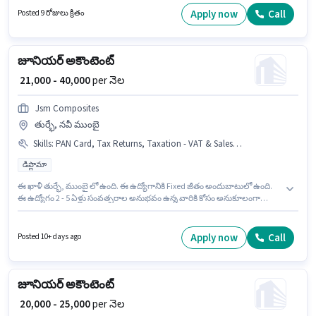
ఉంటుంది. ఈ ఉద్యోగానికి Fixed జీతం అందుబాటులో ఉంది. ఈ ఖాళీ సంగమ్నేర్,
Apply now
Call
Posted 9 రోజులు క్రితం
అహ్మద్‌నగర్ లో ఉంది. ఈ ఉద్యోగానికి అభ్యర్థులు తప్పనిసరిగా గ్రాడ్యుయేట్ డిగ్రీ/
సర్టిఫికెట్ కలిగి ఉండాలి.
జూనియర్ అకౌంటెంట్
₹ 21,000 - 40,000
per నెల
Jsm Composites
తుర్భే, నవీ ముంబై
Skills
:
PAN Card, Tax Returns, Taxation - VAT & Sales Tax, GST, TDS, Audit, Book Keeping, Balance Sheet, Aadhar Card
డిప్లొమా
ఈ ఖాళీ తుర్భే, ముంబై లో ఉంది. ఈ ఉద్యోగానికి Fixed జీతం అందుబాటులో ఉంది.
ఈ ఉద్యోగం 2 - 5 ఏళ్లు సంవత్సరాల అనుభవం ఉన్న వారికి కోసం అనుకూలంగా
ఉంటుంది. మీరు నెలకు ₹40000 వరకు సంపాదించవచ్చు. ఈ ఉద్యోగానికి అర్హత
పొందేందుకు అభ్యర్థికి Audit, Balance Sheet, Book Keeping, GST, Tax Returns,
Taxation - VAT & Sales Tax, TDS వంటి నైపుణ్యాలు ఉండాలి. దరఖాస్తుదారులు
Apply now
Call
Posted 10+ days ago
కనీసం డిప్లొమా డిగ్రీ లేదా సర్టిఫికెట్ కలిగి ఉండాలి. ఈ ఉద్యోగానికి ముఖ్యమైన
డాక్యుమెంట్లు PAN Card, Aadhar Card అవసరం.
జూనియర్ అకౌంటెంట్
₹ 20,000 - 25,000
per నెల