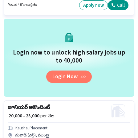
ఉద్యోగం సెక్టర్ 132 నోయిడా, నోయిడా లో ఉంది. ఈ ఉద్యోగం 1 - 6+ ఏళ్లు సంవత్సరాల
Apply now
Call
Posted 4 రోజులు క్రితం
అనుభవం ఉన్న వారికి కోసం, నెల జీతం ₹30000 ఉంటుంది.
Login now to unlock high salary jobs up
to ₹40,000
Login Now
జూనియర్ అకౌంటెంట్
₹ 20,000 - 25,000
per నెల
Kaushal Placement
మలాడ్ (వెస్ట్), ముంబై