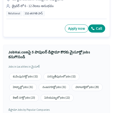
డ్రైవర్ లో 6 - 12 నెలలు అనుభవం
Rotational
10వ తరగతి పాస్
Apply now
Call
JobHai.comపై 5 పాపులర్ డిప్లొమా కొరకు మైసూర్లో jobs
కనుగొనండి
Jobs in Localities in మైసూర్
కువెంపునగర్లో jobs (32)
సరస్వతీపురంలో jobs (32)
హెబ్బాల్లో jobs (31)
నంజనగూడ్లో jobs (31)
హూటగల్లిలో jobs (29)
కెఆర్ నగర్లో jobs (23)
పెరియపట్నలో jobs (22)
డిప్లొమా Jobs by Popular Companies