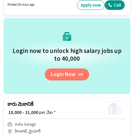
సంవత్సరాల అనుభవం ఉన్న వారికి కోసం అనుకూలంగా ఉంటుంది. మీరు నెలకు
Apply now
Call
Posted 10+ days ago
₹50000 వరకు సంపాదించవచ్చు.
Login now to unlock high salary jobs up
to ₹40,000
Login Now
కారు మెకానిక్
₹ 18,000 - 31,000
per నెల *
India Garage
హింకాల్, మైసూర్