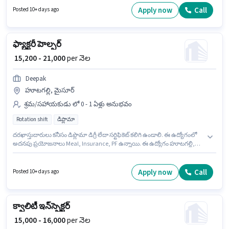
కనీసం డిప్లొమా డిగ్రీ లేదా సర్టిఫికెట్ కలిగి ఉండాలి.
Apply now
Call
Posted 10+ days ago
ఫ్యాక్టరీ హెల్పర్
₹ 15,200 - 21,000
per నెల
Deepak
హూటగల్లి, మైసూర్
శ్రమ/సహాయకుడు లో 0 - 1 ఏళ్లు అనుభవం
Rotation shift
డిప్లొమా
దరఖాస్తుదారులు కనీసం డిప్లొమా డిగ్రీ లేదా సర్టిఫికెట్ కలిగి ఉండాలి. ఈ ఉద్యోగంలో
అదనపు ప్రయోజనాలు Meal, Insurance, PF ఉన్నాయి. ఈ ఉద్యోగం హూటగల్లి,
మైసూర్ లో ఉంది. ఈ ఉద్యోగానికి Fixed జీతం అందుబాటులో ఉంది. ఈ ఉద్యోగం Full
Time ప్రాతిపదికపై, Rotation Shift మరియు వారానికి 6 days working ఉన్నాయి.
ఈ ఉద్యోగం 0 - 1 ఏళ్లు సంవత్సరాల అనుభవం ఉన్న వారికి కోసం అనుకూలంగా
Apply now
Call
Posted 10+ days ago
ఉంటుంది. మీరు నెలకు ₹21000 వరకు సంపాదించవచ్చు.
క్వాలిటీ ఇన్‌స్పెక్టర్
₹ 15,000 - 16,000
per నెల