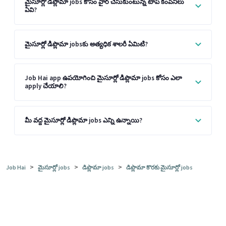
మైసూర్లో డిప్లొమా jobs కోసం హైర్ చేసుకుంటున్న టాప్ కంపెనీలు
ఏవి?
మైసూర్లో డిప్లొమా jobsకు అత్యధిక శాలరీ ఏమిటి?
Job Hai app ఉపయోగించి మైసూర్లో డిప్లొమా jobs కోసం ఎలా
apply చేయాలి?
మీ వద్ద మైసూర్లో డిప్లొమా jobs ఎన్ని ఉన్నాయి?
>
>
>
Job Hai
మైసూర్లో jobs
డిప్లొమా jobs
డిప్లొమా కొరకు మైసూర్లో jobs