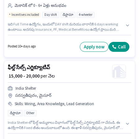
మెకానిక్ లో 0 - 6+ ఏళ్లు అనుభవం
Incentives included
Day shift
డిప్లొమా
4-wheeler
ఇది Full Time ఉద్యోగం, ఇందులో DAY shift మరియు వారానికి 6 days working
ఉంటాయి. అదనపు Insurance, PF, Medical Benefits లు ఉద్యోగ స్థాయి మరియు
కంపెనీ పాలసీలపై ఆధారపడి ఇప్పించబడతాయి. ఈ ఖాళీ హింకాల్, మైసూర్ లో
ఉంది. ఈ ఉద్యోగానికి Fixed + Incentives జీతం ఇవ్వబడుతుంది. ఈ ఉద్యోగానికి
అభ్యర్థులు తప్పనిసరిగా డిప్లొమా డిగ్రీ/సర్టిఫికెట్ కలిగి ఉండాలి. ఈ ఉద్యోగం 0 - 6+
Apply now
Call
Posted 10+ days ago
ఏళ్లు సంవత్సరాల అనుభవం ఉన్న వారికి కోసం, నెల జీతం ₹31000 ఉంటుంది.
ఫీల్డ్ సేల్స్ ఎగ్జిక్యూటివ్
₹ 15,000 - 20,000
per నెల
India Shelter
సరస్వతీపురం, మైసూర్
Skills
:
Wiring, Area Knowledge, Lead Generation
డిప్లొమా
Other
India Shelter లో ఫీల్డ్ అమ్మకాలు విభాగంలో ఫీల్డ్ సేల్స్ ఎగ్జిక్యూటివ్ గా చేరండి. ఈ
ఉద్యోగానికి Fixed జీతం అందుబాటులో ఉంది. ఈ ఖాళీ సరస్వతీపురం, మైసూర్ లో
ఉంది. ఈ ఉద్యోగానికి అభ్యర్థి వద్ద Lead Generation, Wiring, Area Knowledge
ఉండాలి. ఈ ఉద్యోగం ఫ్రెషర్ కోసం, నెల జీతం ₹20000 ఉంటుంది. దరఖాస్తుదారులు