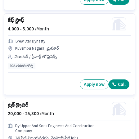
కేఫ్ స్టాఫ్
4,000 -
5,000
/Month
Brew Star Dynasty
Kuvempu Nagara, మైసూర్
వెయిటర్ / స్టీవార్డ్ లో ఫ్రెషర్స్
10వ తరగతి లోపు
Apply now
Call
ట్రక్ డ్రైవర్
20,000 -
25,300
/Month
Dy Uppar And Sons Engineers And Construction
Company
1వ స్టేజ్ విజయనగరం, మైసూర్(ఫీల్డ్ job)