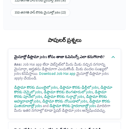
12వ తరగతి పాస్ కొరకు మైసూర్లో jobs (30)
10వ తరగతి పాస్ కొరకు మైసూర్లో jobs (22)
పాపులర్ ప్రశ్నలు
మైసూర్లో డిప్లొమా jobs కోసం తాజా ఓపెనింగ్స్ ఎలా కనుగొనాలి?
Ans:
Job Hai app లేదా వెబ్‌సైట్‌లో మీరు మీకు నచ్చిన నగరాన్ని
మైసూర్గా, అర్హతను డిప్లొమాగా ఎంచుకోండి. మీకు వందల సంఖ్యలో
jobs కనిపిస్తాయి.
Download Job Hai app
మైసూర్లో డిప్లొమా jobs
apply చేయండి.
డిప్లొమా కొరకు ముంబైలో jobs
,
డిప్లొమా కొరకు ఢిల్లీలో jobs
,
డిప్లొమా
కొరకు చెన్నైలో jobs
,
డిప్లొమా కొరకు బెంగళూరులో jobs
,
డిప్లొమా
కొరకు పూనేలో jobs
,
డిప్లొమా కొరకు గుర్గావ్లో jobs
,
డిప్లొమా కొరకు
అహ్మదాబాద్లో jobs
,
డిప్లొమా కొరకు నోయిడాలో jobs
,
డిప్లొమా కొరకు
ఘజియాబాద్లో jobs
and
డిప్లొమా కొరకు హైదరాబాద్లో jobs
మాదిరిగా
మీరు ఇతర నగరాల్లో కూడా ఫ్రెషర్ డిప్లొమా jobs అన్వేషించవచ్చు.