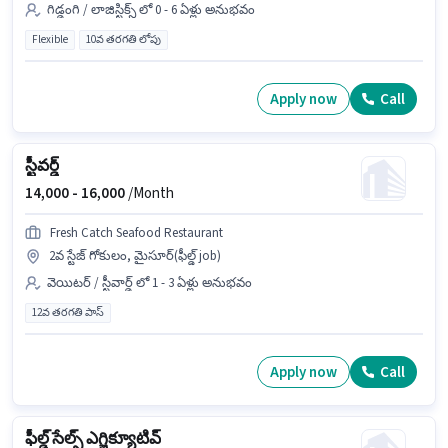
గిడ్డంగి / లాజిస్టిక్స్ లో 0 - 6 ఏళ్లు అనుభవం
Flexible
10వ తరగతి లోపు
Apply now
Call
స్టీవర్డ్
14,000 -
16,000
/Month
Fresh Catch Seafood Restaurant
2వ స్టేజ్ గోకులం, మైసూర్(ఫీల్డ్ job)
వెయిటర్ / స్టీవార్డ్ లో 1 - 3 ఏళ్లు అనుభవం
12వ తరగతి పాస్
Apply now
Call
ఫీల్డ్ సేల్స్ ఎగ్జిక్యూటివ్