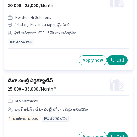
20,000 -
25,000
/Month
Headsup Hr Solutions
1st stage Kuvempunagar, మైసూర్
ఫీల్డ్ అమ్మకాలు లో 0 - 6 నెలలు అనుభవం
10వ తరగతి పాస్
Apply now
Call
డేటా ఎంట్రీ ఎగ్జిక్యూటివ్
25,000 -
33,000
/Month *
M S Garments
బ్యాక్ ఆఫీస్ / డేటా ఎంట్రీ లో 0 - 3 ఏళ్లు అనుభవం
Incentives included
10వ తరగతి లోపు
Apply now
Call