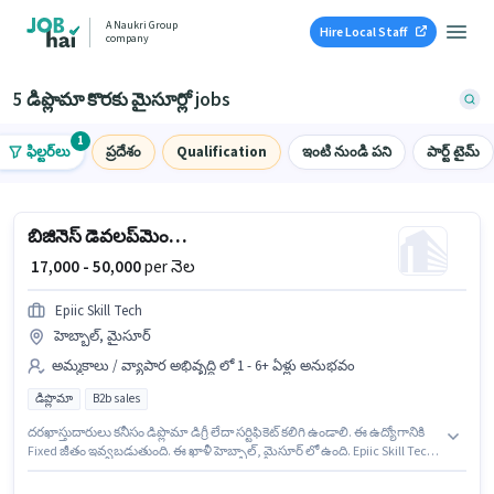
A Naukri Group
Hire Local Staff
company
5 డిప్లొమా కొరకు మైసూర్లో jobs
1
ఫిల్టర్‌లు
ప్రదేశం
Qualification
ఇంటి నుండి పని
పార్ట్ టైమ్
బిజినెస్ డెవలప్‌మెంట్ ఎగ్జిక్యూటివ్
₹ 17,000 - 50,000
per నెల
Epiic Skill Tech
హెబ్బాల్, మైసూర్
అమ్మకాలు / వ్యాపార అభివృద్ధి లో 1 - 6+ ఏళ్లు అనుభవం
డిప్లొమా
B2b sales
దరఖాస్తుదారులు కనీసం డిప్లొమా డిగ్రీ లేదా సర్టిఫికెట్ కలిగి ఉండాలి. ఈ ఉద్యోగానికి
Fixed జీతం ఇవ్వబడుతుంది. ఈ ఖాళీ హెబ్బాల్, మైసూర్ లో ఉంది. Epiic Skill Tech
అమ్మకాలు / వ్యాపార అభివృద్ధి విభాగంలో బిజినెస్ డెవలప్‌మెంట్ ఎగ్జిక్యూటివ్
ఉద్యోగానికి క్రియాశీలకంగా నియామకం జరుగుతోంది. ఈ ఉద్యోగం 1 - 6+ ఏళ్లు