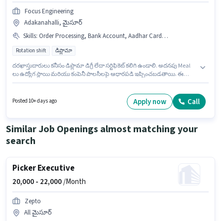
Focus Engineering
Adakanahalli, మైసూర్
Skills
:
Order Processing, Bank Account, Aadhar Card, PAN Card
Rotation shift
డిప్లొమా
దరఖాస్తుదారులు కనీసం డిప్లొమా డిగ్రీ లేదా సర్టిఫికెట్ కలిగి ఉండాలి. అదనపు Meal
లు ఉద్యోగ స్థాయి మరియు కంపెనీ పాలసీలపై ఆధారపడి ఇప్పించబడతాయి. ఈ
ఉద్యోగం Full Time ప్రాతిపదికపై, Rotation Shift మరియు వారానికి 6 days
working ఉన్నాయి. ఈ ఉద్యోగానికి ముఖ్యమైన డాక్యుమెంట్లు PAN Card, Aadhar
Card, Bank Account అవసరం. ఈ ఉద్యోగం Adakanahalli, మైసూర్ లో ఉంది. ఈ
Apply now
Call
Posted 10+ days ago
ఉద్యోగానికి అర్హత పొందేందుకు అభ్యర్థికి Order Processing వంటి నైపుణ్యాలు
ఉండాలి.
Similar Job Openings almost matching your
search
Picker Executive
20,000 -
22,000
/Month
Zepto
All మైసూర్