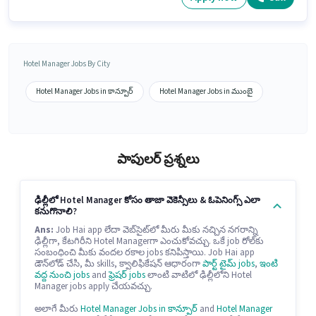
Hotel Manager Jobs By City
Hotel Manager Jobs in కాన్పూర్
Hotel Manager Jobs in ముంబై
పాపులర్ ప్రశ్నలు
ఢిల్లీలో Hotel Manager కోసం తాజా వెకెన్సీలు & ఓపెనింగ్స్ ఎలా
కనుగొనాలి?
Ans:
Job Hai app లేదా వెబ్‌సైట్‌లో మీరు మీకు నచ్చిన నగరాన్ని
ఢిల్లీగా, కేటగిరీని Hotel Managerగా ఎంచుకోవచ్చు. ఒకే job రోల్‌కు
సంబంధించి మీకు వందల రకాల jobs కనిపిస్తాయి. Job Hai app
డౌన్‌లోడ్ చేసి, మీ skills, క్వాలిఫికేషన్ ఆధారంగా
పార్ట్ టైమ్ jobs
,
ఇంటి
వద్ద నుంచి jobs
and
ఫ్రెషర్ jobs
లాంటి వాటిలో ఢిల్లీలోని Hotel
Manager jobs apply చేయవచ్చు.
అలాగే మీరు
Hotel Manager Jobs in కాన్పూర్
and
Hotel Manager