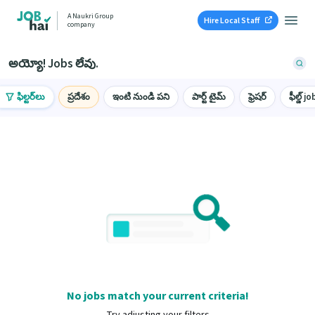
A Naukri Group
Hire Local Staff
company
అయ్యో! Jobs లేవు.
ఫిల్టర్‌లు
ప్రదేశం
ఇంటి నుండి పని
పార్ట్ టైమ్
ఫ్రెషర్
ఫీల్డ్ jo
No jobs match your current criteria!
Try adjusting your filters