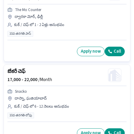
The Mo Counter
ద్వారకా మోర్, ఢిల్లీ
కుక్ / చెఫ్ లో 1 - 2 ఏళ్లు అనుభవం
10వ తరగతి పాస్
Apply now
Call
బేకరీ చెఫ్
17,000 -
22,000
/Month
Snacko
దాస్నా, ఘజియాబాద్
కుక్ / చెఫ్ లో 6 - 12 నెలలు అనుభవం
10వ తరగతి లోపు
Apply now
Call