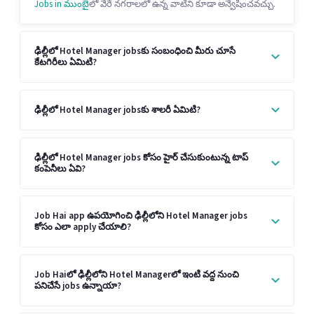
Jobs in ముంబై
లో వేరే నగరాలలో ఉన్న వాటిని కూడా అన్వేషించవచ్చు.
ఢిల్లీలో Hotel Manager jobsకు సంబంధించి మీరు చూసే
కేటగిరీలు ఏమిటి?
ఢిల్లీలో Hotel Manager jobsకు శాలరీ ఏమిటి?
ఢిల్లీలో Hotel Manager jobs కోసం హైర్ చేసుకుంటున్న టాప్
కంపెనీలు ఏవి?
Job Hai app ఉపయోగించి ఢిల్లీలోని Hotel Manager jobs
కోసం ఎలా apply చేయాలి?
Job Haiలో ఢిల్లీలోని Hotel Managerలో ఇంటి వద్ద నుంచి
పనిచేసే jobs ఉన్నాయా?