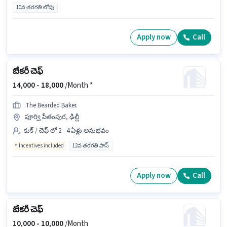
10వ తరగతి లోపు
Apply now
Call
బేకరీ చెఫ్
14,000 -
18,000
/Month *
The Bearded Baker.
పూర్వి పీతంపుర, ఢిల్లీ
కుక్ / చెఫ్ లో 2 - 4 ఏళ్లు అనుభవం
Incentives included
12వ తరగతి పాస్
Apply now
Call
బేకరీ చెఫ్
10,000 -
10,000
/Month