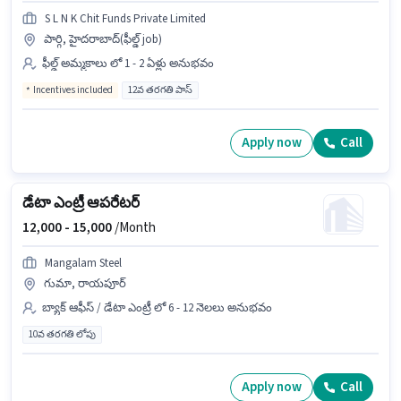
S L N K Chit Funds Private Limited
పార్గి, హైదరాబాద్(ఫీల్డ్ job)
ఫీల్డ్ అమ్మకాలు లో 1 - 2 ఏళ్లు అనుభవం
Incentives included
12వ తరగతి పాస్
Apply now
Call
డేటా ఎంట్రీ ఆపరేటర్
12,000 -
15,000
/Month
Mangalam Steel
గుమా, రాయపూర్
బ్యాక్ ఆఫీస్ / డేటా ఎంట్రీ లో 6 - 12 నెలలు అనుభవం
10వ తరగతి లోపు
Apply now
Call