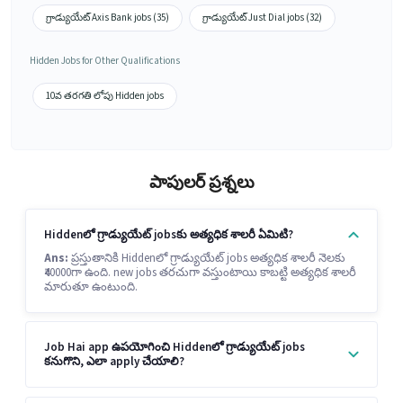
గ్రాడ్యుయేట్ Axis Bank jobs (35)
గ్రాడ్యుయేట్ Just Dial jobs (32)
Hidden Jobs for Other Qualifications
10వ తరగతి లోపు Hidden jobs
పాపులర్ ప్రశ్నలు
Hiddenలో గ్రాడ్యుయేట్ jobsకు అత్యధిక శాలరీ ఏమిటి?
Ans:
ప్రస్తుతానికి Hiddenలో గ్రాడ్యుయేట్ jobs అత్యధిక శాలరీ నెలకు
₹40000గా ఉంది. new jobs తరచుగా వస్తుంటాయి కాబట్టి అత్యధిక శాలరీ
మారుతూ ఉంటుంది.
Job Hai app ఉపయోగించి Hiddenలో గ్రాడ్యుయేట్ jobs
కనుగొని, ఎలా apply చేయాలి?