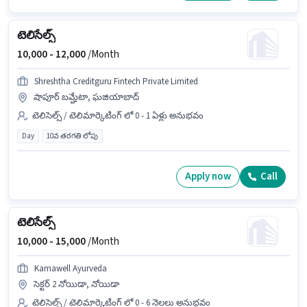
టెలిసేల్స్
10,000 -
12,000
/Month
Shreshtha Creditguru Fintech Private Limited
షాపూర్ బమ్హేటా, ఘజియాబాద్
టెలిసెల్స్ / టెలిమార్కెటింగ్ లో 0 - 1 ఏళ్లు అనుభవం
Day
10వ తరగతి లోపు
Apply now
Call
టెలిసేల్స్
10,000 -
15,000
/Month
Kamawell Ayurveda
సెక్టర్ 2 నోయిడా, నోయిడా
టెలిసెల్స్ / టెలిమార్కెటింగ్ లో 0 - 6 నెలలు అనుభవం