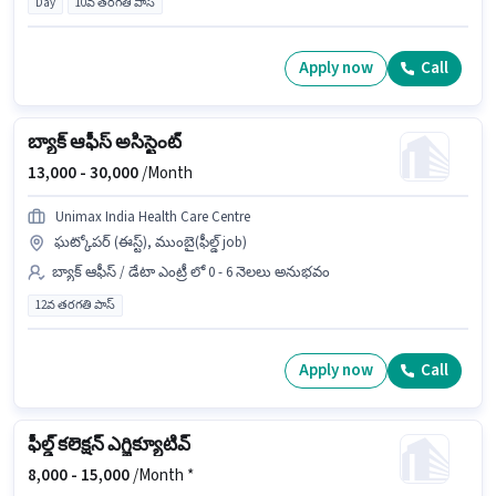
Day
10వ తరగతి పాస్
Apply now
Call
బ్యాక్ ఆఫీస్ అసిస్టెంట్
13,000 -
30,000
/Month
Unimax India Health Care Centre
ఘట్కోపర్ (ఈస్ట్), ముంబై(ఫీల్డ్ job)
బ్యాక్ ఆఫీస్ / డేటా ఎంట్రీ లో 0 - 6 నెలలు అనుభవం
12వ తరగతి పాస్
Apply now
Call
ఫీల్డ్ కలెక్షన్ ఎగ్జిక్యూటివ్
8,000 -
15,000
/Month *