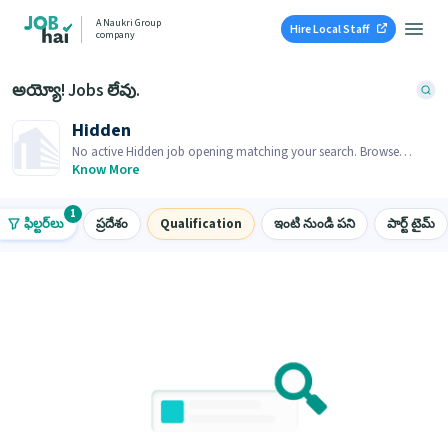
A Naukri Group
Hire Local Staff
company
అయ్యో! Jobs లేవు.
Hidden
No active Hidden job opening matching your search. Browse
similar job openings below.
Know More
1
ఫిల్టర్‌లు
ప్రదేశం
Qualification
ఇంటి నుండి పని
పార్ట్ టైమ్