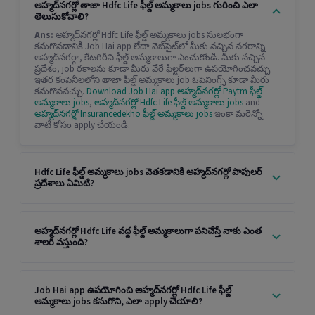
అహ్మద్‌నగర్లో తాజా Hdfc Life ఫీల్డ్ అమ్మకాలు jobs గురించి ఎలా
తెలుసుకోవాలి?
Ans:
అహ్మద్‌నగర్లో Hdfc Life ఫీల్డ్ అమ్మకాలు jobs సులభంగా
కనుగొనడానికి Job Hai app లేదా వెబ్‌సైట్‌లో మీకు నచ్చిన నగరాన్ని
అహ్మద్‌నగర్గా, కేటగిరీని ఫీల్డ్ అమ్మకాలుగా ఎంచుకోండి. మీకు నచ్చిన
ప్రదేశం, job రకాలను కూడా మీరు వేరే ఫిల్టర్‌లుగా ఉపయోగించవచ్చు.
ఇతర కంపెనీలలోని తాజా ఫీల్డ్ అమ్మకాలు job ఓపెనింగ్స్ కూడా మీరు
కనుగొనవచ్చు.
Download Job Hai app
అహ్మద్‌నగర్లో Paytm ఫీల్డ్
అమ్మకాలు jobs
,
అహ్మద్‌నగర్లో Hdfc Life ఫీల్డ్ అమ్మకాలు jobs
and
అహ్మద్‌నగర్లో Insurancedekho ఫీల్డ్ అమ్మకాలు jobs
ఇంకా మరెన్నో
వాటి కోసం apply చేయండి.
Hdfc Life ఫీల్డ్ అమ్మకాలు jobs వెతకడానికి అహ్మద్‌నగర్లో పాపులర్
ప్రదేశాలు ఏమిటి?
అహ్మద్‌నగర్లో Hdfc Life వద్ద ఫీల్డ్ అమ్మకాలుగా పనిచేస్తే నాకు ఎంత
శాలరీ వస్తుంది?
Job Hai app ఉపయోగించి అహ్మద్‌నగర్లో Hdfc Life ఫీల్డ్
అమ్మకాలు jobs కనుగొని, ఎలా apply చేయాలి?