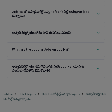
Job Haiలో అహ్మద్‌నగర్లో ఎన్ని Hdfc Life ఫీల్డ్ అమ్మకాలు jobs
ఉన్నాయి?
అహ్మద్‌నగర్లో jobs కోసం టాప్ కంపెనీలు ఏమిటి?
What are the popular Jobs on Job Hai?
అహ్మద్‌నగర్లో jobs కనుగొనడానికి మీరు Job Hai యాప్‌ను
ఎందుకు డౌన్‌లోడ్ చేసుకోవాలి?
>
>
>
Job Hai
Hdfc Life jobs
Hdfc Lifeలో ఫీల్డ్ అమ్మకాలు jobs
అహ్మద్‌నగర్లో Hdfc
Life ఫీల్డ్ అమ్మకాలు jobs