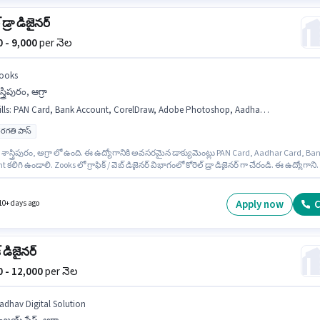
 డ్రా డిజైనర్
0 - 9,000
per నెల
ooks
స్త్రిపురం, ఆగ్రా
lls
:
PAN Card, Bank Account, CorelDraw, Adobe Photoshop, Aadhar Card, Adobe Illustrator
రగతి పాస్
శాస్త్రిపురం, ఆగ్రా లో ఉంది. ఈ ఉద్యోగానికి అవసరమైన డాక్యుమెంట్లు PAN Card, Aadhar Card, Ba
 కలిగి ఉండాలి. Zooks లో గ్రాఫిక్ / వెబ్ డిజైనర్ విభాగంలో కోరెల్ డ్రా డిజైనర్ గా చేరండి. ఈ ఉద్యోగానిక
ి వద్ద Adobe Illustrator, Adobe Photoshop, CorelDraw ఉండాలి. ఈ ఉద్యోగం 6 - 60 నెలలు
రాల అనుభవం ఉన్న వారికి కోసం అనుకూలంగా ఉంటుంది. మీరు నెలకు ₹9000 వరకు సంపాదించవచ్చు.
ోగానికి Fixed జీతం ఇవ్వబడుతుంది.
Apply now
C
10+ days ago
క్ డిజైనర్
00 - 12,000
per నెల
adhav Digital Solution