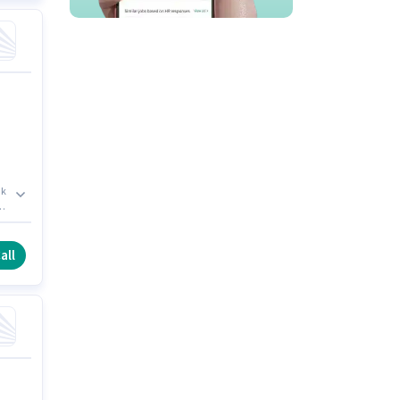
nk
ి
all