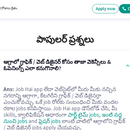
ుకూలంగా ఉంటుంది. మీరు నెలకు ₹15000 వరకు సంపాదించవచ్చు. Quickhire Solutions లో గ్రాఫిక్ /
ైనర్ విభాగంలో గ్రాఫిక్ డిజైనర్ గా చేరండి.
Apply now
C
 రోజులు క్రితం
పాపులర్ ప్రశ్నలు
ఆగ్రాలో గ్రాఫిక్ / వెబ్ డిజైనర్ కోసం తాజా వెకెన్సీలు &
ఓపెనింగ్స్ ఎలా కనుగొనాలి?
Ans:
Job Hai app లేదా వెబ్‌సైట్‌లో మీరు మీకు నచ్చిన
నగరాన్ని ఆగ్రాగా, కేటగిరీని గ్రాఫిక్ / వెబ్ డిజైనర్గా
ఎంచుకోవచ్చు. ఒకే job రోల్‌కు సంబంధించి మీకు వందల
రకాల jobs కనిపిస్తాయి. Job Hai app డౌన్‌లోడ్ చేసి, మీ
skills, క్వాలిఫికేషన్ ఆధారంగా
పార్ట్ టైమ్ jobs
,
ఇంటి వద్ద
నుంచి jobs
and
ఫ్రెషర్ jobs
లాంటి వాటిలో ఆగ్రాలోని గ్రాఫిక్
/ వెబ్ డిజైనర్ jobs apply చేయవచ్చు.