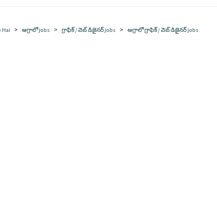
>
>
>
 Hai
ఆగ్రాలో jobs
గ్రాఫిక్ / వెబ్ డిజైనర్ jobs
ఆగ్రాలో గ్రాఫిక్ / వెబ్ డిజైనర్ jobs