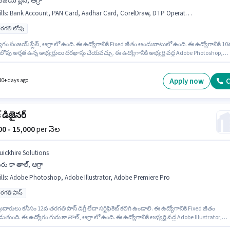
జయ్ ప్లేస్, ఆగ్రా
lls
:
Bank Account, PAN Card, Aadhar Card, CorelDraw, DTP Operator, Adobe Photoshop
రగతి లోపు
గం సంజయ్ ప్లేస్, ఆగ్రా లో ఉంది. ఈ ఉద్యోగానికి Fixed జీతం అందుబాటులో ఉంది. ఈ ఉద్యోగానికి 10
ోపు అర్హత ఉన్న అభ్యర్థులు దరఖాస్తు చేయవచ్చు. ఈ ఉద్యోగానికి అభ్యర్థి వద్ద Adobe Photoshop,
aw, DTP Operator ఉండాలి. Madhav Digital Solution లో గ్రాఫిక్ / వెబ్ డిజైనర్ విభాగంలో గ్రాఫిక్
్ గా చేరండి. ఈ ఉద్యోగానికి ముఖ్యమైన డాక్యుమెంట్లు PAN Card, Aadhar Card, Bank Account
ం.
Apply now
C
10+ days ago
క్ డిజైనర్
000 - 15,000
per నెల
uickhire Solutions
రు కా తాల్, ఆగ్రా
lls
:
Adobe Photoshop, Adobe Illustrator, Adobe Premiere Pro
రగతి పాస్
ుదారులు కనీసం 12వ తరగతి పాస్ డిగ్రీ లేదా సర్టిఫికెట్ కలిగి ఉండాలి. ఈ ఉద్యోగానికి Fixed జీతం
తుంది. ఈ ఉద్యోగం గురు కా తాల్, ఆగ్రా లో ఉంది. ఈ ఉద్యోగానికి అభ్యర్థి వద్ద Adobe Illustrator,
Photoshop, Adobe Premiere Pro ఉండాలి. ఈ ఉద్యోగం 1 - 2 ఏళ్లు సంవత్సరాల అనుభవం ఉన్న వారి