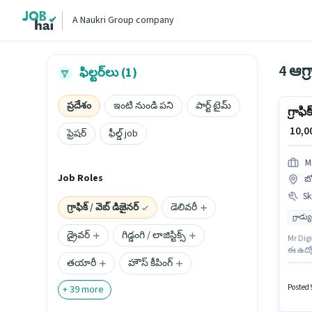
A Naukri Group company
4 ఆగ్ర
ఫిల్టర్‌లు (1)
ప్రదేశం
ఇంటి నుండి పని
పార్ట్ టైమ్
గ్రాఫి
₹ 10,
ఫ్రెషర్
ఫీల్డ్ job
Mr
Job Roles
బో
Ski
గ్రాఫిక్ / వెబ్ డిజైనర్
డెలివరీ
గ్రాడ్
డ్రైవర్
గిడ్డంగి / లాజిస్టిక్స్
Mr Digi
ఈ ఉద్యో
తయారీ
హౌస్ కీపింగ్
అభ్యర్థ
నెలలు 
సంపాదిం
Posted 9
+
39
more