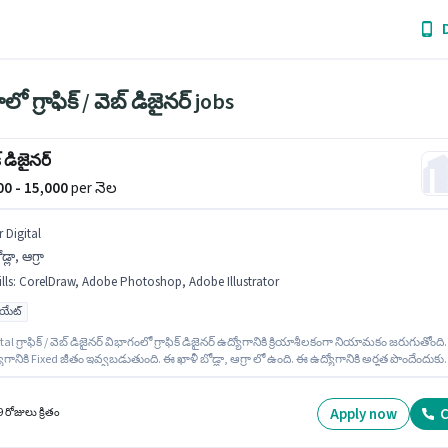
ాలో గ్రాఫిక్ / వెబ్ డిజైనర్ jobs
క్ డిజైనర్
000 - 15,000
per నెల
 Digital
డ్లా, ఆగ్రా
lls
:
CorelDraw, Adobe Photoshop, Adobe Illustrator
యుయేట్
tal గ్రాఫిక్ / వెబ్ డిజైనర్ విభాగంలో గ్రాఫిక్ డిజైనర్ ఉద్యోగానికి క్రియాశీలకంగా నియామకం జరుగుతోంది.
గానికి Fixed జీతం ఇవ్వబడుతుంది. ఈ ఖాళీ బోడ్లా, ఆగ్రా లో ఉంది. ఈ ఉద్యోగానికి అర్హత పొందేందుకు
ికి Adobe Illustrator, Adobe Photoshop, CorelDraw వంటి నైపుణ్యాలు ఉండాలి. ఈ ఉద్యోగం 6 - 36
సంవత్సరాల అనుభవం ఉన్న వారికి కోసం అనుకూలంగా ఉంటుంది. మీరు నెలకు ₹15000 వరకు
చవచ్చు. ఈ ఉద్యోగానికి అభ్యర్థులు తప్పనిసరిగా గ్రాడ్యుయేట్ డిగ్రీ/సర్టిఫికెట్ కలిగి ఉండాలి.
Apply now
C
 రోజులు క్రితం