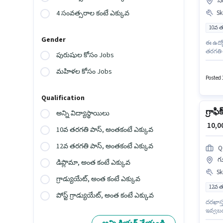
సం
Ski
4 సంవత్సరాల కంటే ఎక్కువ
10వ త
Gender
ఈ ఉద్యో
తరగతి ల
పురుషుల కోసం Jobs
CorelDr
డిజైనర
మహిళల కోసం Jobs
అవసర
Posted 
Qualification
గ్రాఫి
అన్ని విద్యాస్థాయిలు
₹ 10,
10వ తరగతి పాస్, అంతకంటే ఎక్కువ
12వ తరగతి పాస్, అంతకంటే ఎక్కువ
Q
గు
డిప్లొమా, అంత కంటే ఎక్కువ
Ski
గ్రాడ్యుయేట్, అంత కంటే ఎక్కువ
12వ త
పోస్ట్ గ్రాడ్యుయేట్, అంత కంటే ఎక్కువ
దరఖాస్త
ఇవ్వబడు
Adobe 