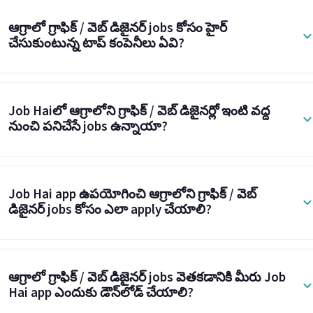
ఆగ్రాలో గ్రాఫిక్ / వెబ్ డిజైనర్ jobs కోసం హైర్
చేసుకుంటున్న టాప్ కంపెనీలు ఏవి?
Job Haiలో ఆగ్రాలోని గ్రాఫిక్ / వెబ్ డిజైనర్లో ఇంటి వద్ద
నుంచి పనిచేసే jobs ఉన్నాయా?
Job Hai app ఉపయోగించి ఆగ్రాలోని గ్రాఫిక్ / వెబ్
డిజైనర్ jobs కోసం ఎలా apply చేయాలి?
ఆగ్రాలో గ్రాఫిక్ / వెబ్ డిజైనర్ jobs వెతకడానికి మీరు Job
Hai app ఎందుకు డౌన్‌లోడ్ చేయాలి?