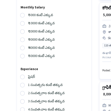
Monthly Salary
కోరెల్
₹ 5,00
₹ 5000 కంటే ఎక్కువ
₹ 10000 కంటే ఎక్కువ
Z
₹ 20000 కంటే ఎక్కువ
శా
Ski
₹ 30000 కంటే ఎక్కువ
12వ త
₹ 40000 కంటే ఎక్కువ
ఈ ఖాళీ 
₹ 50000 కంటే ఎక్కువ
Account
అభ్యర్థ
సంవత్స
Experience
ఈ ఉద్య
Posted 
ఫ్రెషర్
1 సంవత్సరం కంటే తక్కువ
గ్రాఫి
2 సంవత్సరాల కంటే తక్కువ
₹ 8,0
3 సంవత్సరాల కంటే తక్కువ
M
4 సంవత్సరాల కంటే తక్కువ