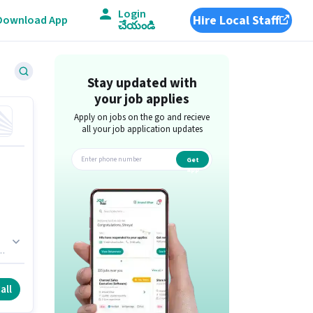
Login
Hire Local Staff
Download App
చేయండి
Stay updated with
your job applies
Apply on jobs on the go and recieve
all your job application updates
Get
app
all