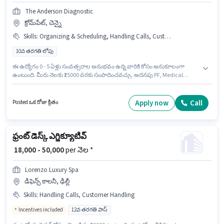
The Anderson Diagnostic
క్రోమ్‌పేట్, చెన్నై
Skills
:
Organizing & Scheduling, Handling Calls, Customer Handling, Computer Knowledge
10వ తరగతి లోపు
ఈ ఉద్యోగం 0 - 5 ఏళ్లు సంవత్సరాల అనుభవం ఉన్న వారికి కోసం అనుకూలంగా
ఉంటుంది. మీరు నెలకు ₹25000 వరకు సంపాదించవచ్చు. అదనపు PF, Medical
Benefits లు ఉద్యోగ స్థాయి మరియు కంపెనీ పాలసీలపై ఆధారపడి
ఇప్పించబడతాయి. The Anderson Diagnostic లో రిసెప్షనిస్ట్ విభాగంలో ఫ్రంట్ డెస్క్
ఎగ్జిక్యూటివ్ గా చేరండి. ఈ ఉద్యోగానికి Fixed జీతం ఇవ్వబడుతుంది. 10వ తరగతి
Apply now
Call
Posted ఒక రోజు క్రితం
లోపు అర్హత ఉన్న అభ్యర్థులు ఈ ఉద్యోగానికి అప్లై చేసుకోవచ్చు. ఈ ఉద్యోగానికి అభ్యర్థి
వద్ద Computer Knowledge, Customer Handling, Handling Calls,
Organizing & Scheduling ఉండాలి.
ఫ్రంట్ డెస్క్ ఎగ్జిక్యూటివ్
₹ 18,000 - 50,000
per నెల *
Lorenzo Luxury Spa
డిఫెన్స్ కాలనీ, ఢిల్లీ
Skills
:
Handling Calls, Customer Handling
Incentives included
12వ తరగతి పాస్