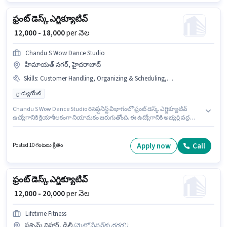
ఫ్రంట్ డెస్క్ ఎగ్జిక్యూటివ్
₹ 12,000 - 18,000
per నెల
Chandu S Wow Dance Studio
హిమాయత్ నగర్, హైదరాబాద్
Skills
:
Customer Handling, Organizing & Scheduling, Handling Calls, Computer Knowledge
గ్రాడ్యుయేట్
Chandu S Wow Dance Studio రిసెప్షనిస్ట్ విభాగంలో ఫ్రంట్ డెస్క్ ఎగ్జిక్యూటివ్
ఉద్యోగానికి క్రియాశీలకంగా నియామకం జరుగుతోంది. ఈ ఉద్యోగానికి అభ్యర్థి వద్ద
Computer Knowledge, Customer Handling, Handling Calls, Organizing &
Scheduling ఉండాలి. ఈ ఖాళీ హిమాయత్ నగర్, హైదరాబాద్ లో ఉంది. ఈ
ఉద్యోగానికి Fixed జీతం అందుబాటులో ఉంది. ఈ ఉద్యోగానికి అభ్యర్థులు
Apply now
Call
Posted 10 గంటలు క్రితం
తప్పనిసరిగా గ్రాడ్యుయేట్ డిగ్రీ/సర్టిఫికెట్ కలిగి ఉండాలి. ఈ ఉద్యోగం 0 - 2 ఏళ్లు
సంవత్సరాల అనుభవం ఉన్న వారికి కోసం, నెల జీతం ₹18000 ఉంటుంది.
ఫ్రంట్ డెస్క్ ఎగ్జిక్యూటివ్
₹ 12,000 - 20,000
per నెల
Lifetime Fitness
పశ్చిమ్ విహార్, ఢిల్లీ
(
మెట్రో స్టేషన్‌కు దగ్గర',
)