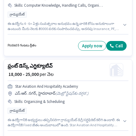
Skills
:
Computer Knowledge, Handling Calls, Organizing & Scheduling, Customer Handling
గ్రాడ్యుయేట్
ఈ ఉద్యోగం 4 - 6+ ఏళ్లు సంవత్సరాల అనుభవం ఉన్న వారికి కోసం అనుకూలంగా
ఉంటుంది. మీరు నెలకు ₹30000 వరకు సంపాదించవచ్చు. అదనపు Insurance, PF,
Medical Benefits లు ఉద్యోగ స్థాయి మరియు కంపెనీ పాలసీలపై ఆధారపడి
ఇప్పించబడతాయి. St Ge లో రిసెప్షనిస్ట్ విభాగంలో ఫ్రంట్ డెస్క్ ఎగ్జిక్యూటివ్ గా చేరండి.
ఈ ఉద్యోగానికి Fixed జీతం అందుబాటులో ఉంది. దరఖాస్తుదారులు కనీసం
Apply now
Call
Posted 8 గంటలు క్రితం
గ్రాడ్యుయేట్ డిగ్రీ లేదా సర్టిఫికెట్ కలిగి ఉండాలి. ఈ ఉద్యోగానికి అభ్యర్థి వద్ద Computer
Knowledge, Customer Handling, Handling Calls, Organizing &
Scheduling ఉండాలి.
ఫ్రంట్ డెస్క్ ఎగ్జిక్యూటివ్
₹ 18,000 - 25,000
per నెల
Star Aviation And Hospitality Academy
ఎస్.ఆర్. నగర్, హైదరాబాద్
(
మెట్రో స్టేషన్‌కు దగ్గర',
)
Skills
:
Organizing & Scheduling
గ్రాడ్యుయేట్
ఈ ఉద్యోగానికి అభ్యర్థులు తప్పనిసరిగా గ్రాడ్యుయేట్ డిగ్రీ/సర్టిఫికెట్ కలిగి ఉండాలి. ఈ
ఉద్యోగానికి Fixed జీతం అందుబాటులో ఉంది. Star Aviation And Hospitality
Academy లో రిసెప్షనిస్ట్ విభాగంలో ఫ్రంట్ డెస్క్ ఎగ్జిక్యూటివ్ గా చేరండి. ఈ
ఉద్యోగంలో అదనపు ప్రయోజనాలు Insurance, PF ఉన్నాయి. ఈ ఉద్యోగం ఫ్రెషర్