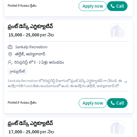
కోసం, నెల జీతం ₹25000 ఉంటుంది. ఈ ఉద్యోగానికి అర్హత పొందేందుకు అభ్యర్థికి
Apply now
Call
Posted 9 గంటలు క్రితం
Organizing & Scheduling వంటి నైపుణ్యాలు ఉండాలి.
ఫ్రంట్ డెస్క్ ఎగ్జిక్యూటివ్
₹ 15,000 - 25,000
per నెల
Sankalp Recreation
తల్తేజ్, అహ్మదాబాద్
రిసెప్షనిస్ట్ లో 0 - 2 ఏళ్లు అనుభవం
గ్రాడ్యుయేట్
Sankalp Recreation లో రిసెప్షనిస్ట్ విభాగంలో ఫ్రంట్ డెస్క్ ఎగ్జిక్యూటివ్ గా చేరండి. ఈ
ఉద్యోగానికి Fixed జీతం అందుబాటులో ఉంది. ఈ ఉద్యోగం తల్తేజ్, అహ్మదాబాద్ లో
ఉంది. ఈ ఉద్యోగానికి అభ్యర్థులు తప్పనిసరిగా గ్రాడ్యుయేట్ డిగ్రీ/సర్టిఫికెట్ కలిగి
ఉండాలి. ఈ ఉద్యోగం 0 - 2 ఏళ్లు సంవత్సరాల అనుభవం ఉన్న వారికి కోసం, నెల జీతం
₹25000 ఉంటుంది.
Apply now
Call
Posted 8 గంటలు క్రితం
ఫ్రంట్ డెస్క్ ఎగ్జిక్యూటివ్
₹ 17,000 - 25,000
per నెల