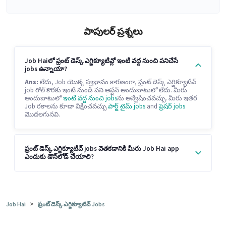
పాపులర్ ప్రశ్నలు
Job Haiలో ఫ్రంట్ డెస్క్ ఎగ్జిక్యూటివ్లో ఇంటి వద్ద నుంచి పనిచేసే
jobs ఉన్నాయా?
Ans:
లేదు, Job యొక్క స్వభావం కారణంగా, ఫ్రంట్ డెస్క్ ఎగ్జిక్యూటివ్
job రోల్ కొరకు ఇంటి నుండి పని ఆప్షన్ అందుబాటులో లేదు. మీరు
అందుబాటులో
ఇంటి వద్ద నుంచి jobs
ను అన్వేషించవచ్చు. మీరు ఇతర
Job రకాలను కూడా వీక్షించవచ్చు
పార్ట్ టైమ్ jobs
and
ఫ్రెషర్ jobs
మొదలగునవి.
ఫ్రంట్ డెస్క్ ఎగ్జిక్యూటివ్ jobs వెతకడానికి మీరు Job Hai app
ఎందుకు డౌన్‌లోడ్ చేయాలి?
>
Job Hai
ఫ్రంట్ డెస్క్ ఎగ్జిక్యూటివ్ Jobs