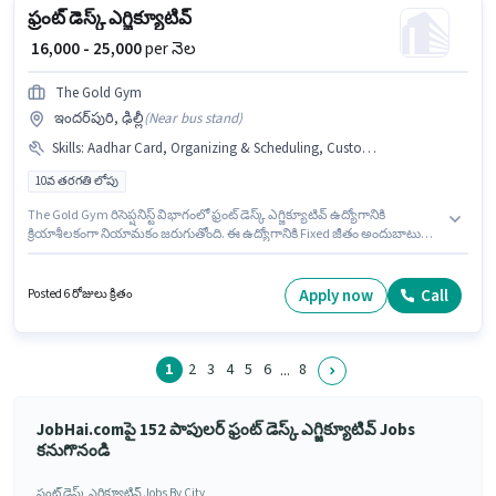
ఫ్రంట్ డెస్క్ ఎగ్జిక్యూటివ్
₹ 16,000 - 25,000
per నెల
The Gold Gym
ఇందర్‌పురి, ఢిల్లీ
(
Near bus stand
)
Skills
:
Aadhar Card, Organizing & Scheduling, Customer Handling, Handling Calls, Computer Knowledge, PAN Card
10వ తరగతి లోపు
The Gold Gym రిసెప్షనిస్ట్ విభాగంలో ఫ్రంట్ డెస్క్ ఎగ్జిక్యూటివ్ ఉద్యోగానికి
క్రియాశీలకంగా నియామకం జరుగుతోంది. ఈ ఉద్యోగానికి Fixed జీతం అందుబాటులో
ఉంది. ఈ ఉద్యోగం ఇందర్‌పురి, ఢిల్లీ లో ఉంది. ఈ ఉద్యోగానికి అభ్యర్థి వద్ద Computer
Knowledge, Customer Handling, Handling Calls, Organizing &
Scheduling ఉండాలి. ఈ ఉద్యోగం 0 - 2 ఏళ్లు సంవత్సరాల అనుభవం ఉన్న వారికి
Apply now
Call
Posted 6 రోజులు క్రితం
కోసం, నెల జీతం ₹25000 ఉంటుంది. ఈ ఉద్యోగానికి అవసరమైన డాక్యుమెంట్లు PAN
Card, Aadhar Card కలిగి ఉండాలి.
1
2
3
4
5
6
8
...
JobHai.comపై 152 పాపులర్ ఫ్రంట్ డెస్క్ ఎగ్జిక్యూటివ్ Jobs
కనుగొనండి
ఫ్రంట్ డెస్క్ ఎగ్జిక్యూటివ్ Jobs By City