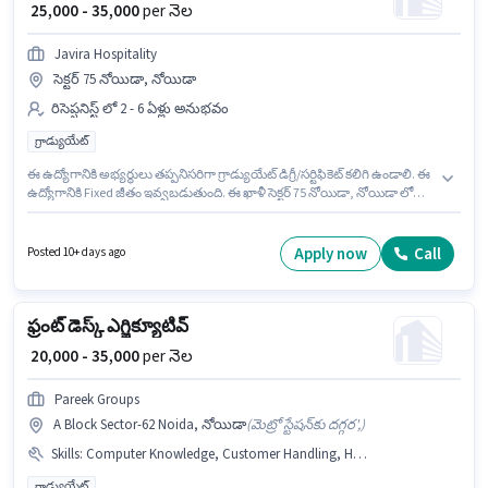
₹ 25,000 - 35,000
per నెల
Javira Hospitality
సెక్టర్ 75 నోయిడా, నోయిడా
రిసెప్షనిస్ట్ లో 2 - 6 ఏళ్లు అనుభవం
గ్రాడ్యుయేట్
ఈ ఉద్యోగానికి అభ్యర్థులు తప్పనిసరిగా గ్రాడ్యుయేట్ డిగ్రీ/సర్టిఫికెట్ కలిగి ఉండాలి. ఈ
ఉద్యోగానికి Fixed జీతం ఇవ్వబడుతుంది. ఈ ఖాళీ సెక్టర్ 75 నోయిడా, నోయిడా లో
ఉంది. Javira Hospitality రిసెప్షనిస్ట్ విభాగంలో ఫ్రంట్ డెస్క్ ఎగ్జిక్యూటివ్ ఉద్యోగానికి
క్రియాశీలకంగా నియామకం జరుగుతోంది. ఈ ఉద్యోగం 2 - 6 ఏళ్లు సంవత్సరాల
అనుభవం ఉన్న వారికి కోసం, నెల జీతం ₹35000 ఉంటుంది.
Apply now
Call
Posted 10+ days ago
ఫ్రంట్ డెస్క్ ఎగ్జిక్యూటివ్
₹ 20,000 - 35,000
per నెల
Pareek Groups
A Block Sector-62 Noida, నోయిడా
(
మెట్రో స్టేషన్‌కు దగ్గర',
)
Skills
:
Computer Knowledge, Customer Handling, Handling Calls
గ్రాడ్యుయేట్