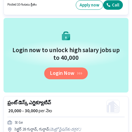
ఉండాలి. ఈ ఉద్యోగానికి అభ్యర్థులు తప్పనిసరిగా గ్రాడ్యుయేట్ డిగ్రీ/సర్టిఫికెట్ కలిగి
Apply now
Call
Posted 10 గంటలు క్రితం
ఉండాలి. ఈ ఉద్యోగం 2 - 6 ఏళ్లు సంవత్సరాల అనుభవం ఉన్న వారికి కోసం
అనుకూలంగా ఉంటుంది. మీరు నెలకు ₹40000 వరకు సంపాదించవచ్చు.
Login now to unlock high salary jobs up
to ₹40,000
Login Now
ఫ్రంట్ డెస్క్ ఎగ్జిక్యూటివ్
₹ 20,000 - 30,000
per నెల
St Ge
సెక్టర్ 28 గుర్గావ్, గుర్గావ్
(
మెట్రో స్టేషన్‌కు దగ్గర',
)