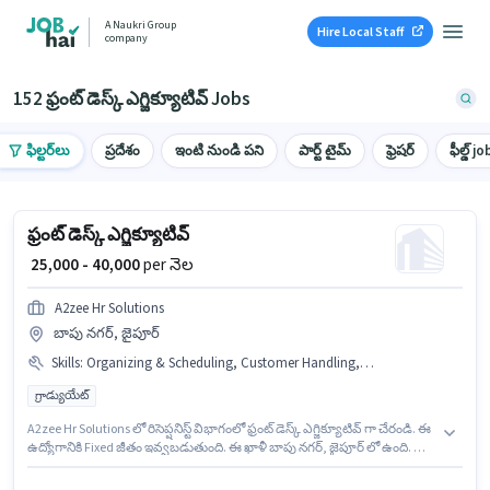
A Naukri Group
Hire Local Staff
company
152 ఫ్రంట్ డెస్క్ ఎగ్జిక్యూటివ్ Jobs
ఫిల్టర్‌లు
ప్రదేశం
ఇంటి నుండి పని
పార్ట్ టైమ్
ఫ్రెషర్
ఫీల్డ్ jo
ఫ్రంట్ డెస్క్ ఎగ్జిక్యూటివ్
₹ 25,000 - 40,000
per నెల
A2zee Hr Solutions
బాపు నగర్, జైపూర్
Skills
:
Organizing & Scheduling, Customer Handling, Handling Calls, Computer Knowledge
గ్రాడ్యుయేట్
A2zee Hr Solutions లో రిసెప్షనిస్ట్ విభాగంలో ఫ్రంట్ డెస్క్ ఎగ్జిక్యూటివ్ గా చేరండి. ఈ
ఉద్యోగానికి Fixed జీతం ఇవ్వబడుతుంది. ఈ ఖాళీ బాపు నగర్, జైపూర్ లో ఉంది. ఈ
ఉద్యోగానికి అర్హత పొందేందుకు అభ్యర్థికి Computer Knowledge, Customer
Handling, Handling Calls, Organizing & Scheduling వంటి నైపుణ్యాలు