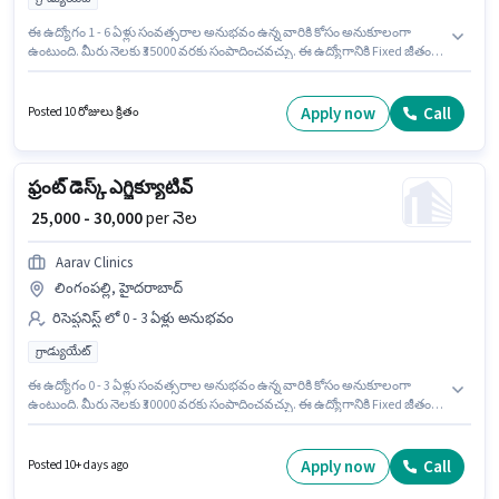
ఈ ఉద్యోగం 1 - 6 ఏళ్లు సంవత్సరాల అనుభవం ఉన్న వారికి కోసం అనుకూలంగా
ఉంటుంది. మీరు నెలకు ₹35000 వరకు సంపాదించవచ్చు. ఈ ఉద్యోగానికి Fixed జీతం
ఇవ్వబడుతుంది. ఈ ఉద్యోగానికి అభ్యర్థులు తప్పనిసరిగా గ్రాడ్యుయేట్ డిగ్రీ/సర్టిఫికెట్
కలిగి ఉండాలి. అదనపు PF లు ఉద్యోగ స్థాయి మరియు కంపెనీ పాలసీలపై ఆధారపడి
ఇప్పించబడతాయి. PAREEK GROUPS లో రిసెప్షనిస్ట్ విభాగంలో ఫ్రంట్ డెస్క్
Apply now
Call
Posted 10 రోజులు క్రితం
ఎగ్జిక్యూటివ్ గా చేరండి. ఈ ఉద్యోగానికి అభ్యర్థి వద్ద Computer Knowledge,
Customer Handling, Handling Calls ఉండాలి.
ఫ్రంట్ డెస్క్ ఎగ్జిక్యూటివ్
₹ 25,000 - 30,000
per నెల
Aarav Clinics
లింగంపల్లి, హైదరాబాద్
రిసెప్షనిస్ట్ లో 0 - 3 ఏళ్లు అనుభవం
గ్రాడ్యుయేట్
ఈ ఉద్యోగం 0 - 3 ఏళ్లు సంవత్సరాల అనుభవం ఉన్న వారికి కోసం అనుకూలంగా
ఉంటుంది. మీరు నెలకు ₹30000 వరకు సంపాదించవచ్చు. ఈ ఉద్యోగానికి Fixed జీతం
ఇవ్వబడుతుంది. దరఖాస్తుదారులు కనీసం గ్రాడ్యుయేట్ డిగ్రీ లేదా సర్టిఫికెట్ కలిగి
ఉండాలి. ఈ ఖాళీ లింగంపల్లి, హైదరాబాద్ లో ఉంది. Aarav Clinics రిసెప్షనిస్ట్
విభాగంలో ఫ్రంట్ డెస్క్ ఎగ్జిక్యూటివ్ ఉద్యోగానికి క్రియాశీలకంగా నియామకం
Apply now
Call
Posted 10+ days ago
జరుగుతోంది.