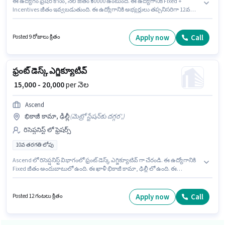
ఈ ఉద్యోగం ఫ్రెషర్ కోసం, నెల జీతం ₹50000 ఉంటుంది. ఈ ఉద్యోగానికి Fixed +
Incentives జీతం ఇవ్వబడుతుంది. ఈ ఉద్యోగానికి అభ్యర్థులు తప్పనిసరిగా 12వ
తరగతి పాస్ డిగ్రీ/సర్టిఫికెట్ కలిగి ఉండాలి. ఈ ఉద్యోగానికి అర్హత పొందేందుకు అభ్యర్థికి
Customer Handling, Handling Calls వంటి నైపుణ్యాలు ఉండాలి. ఈ ఖాళీ డిఫెన్స్
కాలనీ, ఢిల్లీ లో ఉంది. Lorenzo Luxury Spa లో రిసెప్షనిస్ట్ విభాగంలో ఫ్రంట్ డెస్క్
Apply now
Call
Posted 9 రోజులు క్రితం
ఎగ్జిక్యూటివ్ గా చేరండి.
ఫ్రంట్ డెస్క్ ఎగ్జిక్యూటివ్
₹ 15,000 - 20,000
per నెల
Ascend
భికాజీ కామా, ఢిల్లీ
(
మెట్రో స్టేషన్‌కు దగ్గర',
)
రిసెప్షనిస్ట్ లో ఫ్రెషర్స్
10వ తరగతి లోపు
Ascend లో రిసెప్షనిస్ట్ విభాగంలో ఫ్రంట్ డెస్క్ ఎగ్జిక్యూటివ్ గా చేరండి. ఈ ఉద్యోగానికి
Fixed జీతం అందుబాటులో ఉంది. ఈ ఖాళీ భికాజీ కామా, ఢిల్లీ లో ఉంది. ఈ
ఉద్యోగానికి 10వ తరగతి లోపు అర్హత ఉన్న అభ్యర్థులు దరఖాస్తు చేయవచ్చు. ఈ
ఉద్యోగం ఫ్రెషర్ కోసం, నెల జీతం ₹20000 ఉంటుంది.
Apply now
Call
Posted 12 గంటలు క్రితం