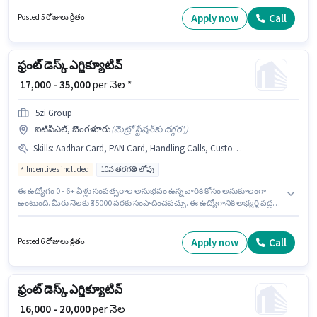
Customer Handling, Handling Calls, Organizing & Scheduling ఉండాలి.
దరఖాస్తుదారులు కనీసం డిప్లొమా డిగ్రీ లేదా సర్టిఫికెట్ కలిగి ఉండాలి. ఈ ఉద్యోగం 2 -
Apply now
Call
Posted 5 రోజులు క్రితం
6+ ఏళ్లు సంవత్సరాల అనుభవం ఉన్న వారికి కోసం, నెల జీతం ₹25000 ఉంటుంది.
ఫ్రంట్ డెస్క్ ఎగ్జిక్యూటివ్
₹ 17,000 - 35,000
per నెల *
5zi Group
ఐటిపిఎల్, బెంగళూరు
(
మెట్రో స్టేషన్‌కు దగ్గర',
)
Skills
:
Aadhar Card, PAN Card, Handling Calls, Customer Handling
Incentives included
10వ తరగతి లోపు
ఈ ఉద్యోగం 0 - 6+ ఏళ్లు సంవత్సరాల అనుభవం ఉన్న వారికి కోసం అనుకూలంగా
ఉంటుంది. మీరు నెలకు ₹35000 వరకు సంపాదించవచ్చు. ఈ ఉద్యోగానికి అభ్యర్థి వద్ద
Customer Handling, Handling Calls ఉండాలి. ఈ ఉద్యోగానికి 10వ తరగతి లోపు
అర్హత ఉన్న అభ్యర్థులు దరఖాస్తు చేయవచ్చు. ఈ ఉద్యోగానికి Fixed + Incentives
జీతం ఇవ్వబడుతుంది. ఈ ఖాళీ ఐటిపిఎల్, బెంగళూరు లో ఉంది. ఈ ఉద్యోగానికి
Apply now
Call
Posted 6 రోజులు క్రితం
అవసరమైన డాక్యుమెంట్లు PAN Card, Aadhar Card కలిగి ఉండాలి.
ఫ్రంట్ డెస్క్ ఎగ్జిక్యూటివ్
₹ 16,000 - 20,000
per నెల