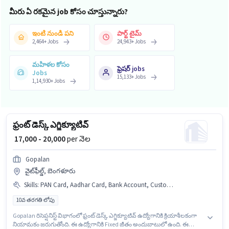
మీరు ఏ రకమైన job కోసం చూస్తున్నారు?
ఇంటి నుండి పని
పార్ట్ టైమ్
2,464
+
Jobs
24,943
+
Jobs
మహిళల కోసం
ఫ్రెషర్ jobs
Jobs
15,133
+
Jobs
1,14,930
+
Jobs
ఫ్రంట్ డెస్క్ ఎగ్జిక్యూటివ్
₹ 17,000 - 20,000
per నెల
Gopalan
వైట్‌ఫీల్డ్, బెంగళూరు
Skills
:
PAN Card, Aadhar Card, Bank Account, Customer Handling
10వ తరగతి లోపు
Gopalan రిసెప్షనిస్ట్ విభాగంలో ఫ్రంట్ డెస్క్ ఎగ్జిక్యూటివ్ ఉద్యోగానికి క్రియాశీలకంగా
నియామకం జరుగుతోంది. ఈ ఉద్యోగానికి Fixed జీతం అందుబాటులో ఉంది. ఈ