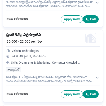
Numishal రిసెప్షనిస్ట్ విభాగంలో ఫ్రంట్ డెస్క్ ఎగ్జిక్యూటివ్ ఉద్యోగానికి క్రియాశీలకంగా
నియామకం జరుగుతోంది. ఈ ఉద్యోగానికి Fixed జీతం అందుబాటులో ఉంది. ఈ
ఉద్యోగం నాలెడ్జ్ పార్క్ II, గ్రేటర్ నోయిడా లో ఉంది. అదనపు Meal లు ఉద్యోగ స్థాయి
మరియు కంపెనీ పాలసీలపై ఆధారపడి ఇప్పించబడతాయి. ఈ ఉద్యోగం 6 - 60 నెలలు
సంవత్సరాల అనుభవం ఉన్న వారికి కోసం అనుకూలంగా ఉంటుంది. మీరు నెలకు
Apply now
Call
Posted 3 రోజులు క్రితం
₹25000 వరకు సంపాదించవచ్చు. ఈ ఉద్యోగానికి అభ్యర్థి వద్ద Computer Knowledge,
Customer Handling, Handling Calls, Organizing & Scheduling ఉండాలి.
ఫ్రంట్ డెస్క్ ఎగ్జిక్యూటివ్
₹ 20,000 - 22,000
per నెల
Vishvin Technologies
బనశంకరి స్టేజ్ III, బెంగళూరు
Skills
:
Organizing & Scheduling, Computer Knowledge, Handling Calls, Customer Handling
గ్రాడ్యుయేట్
ఈ ఉద్యోగం 1 - 2 ఏళ్లు సంవత్సరాల అనుభవం ఉన్న వారికి కోసం అనుకూలంగా
ఉంటుంది. మీరు నెలకు ₹22000 వరకు సంపాదించవచ్చు. ఈ ఉద్యోగానికి Fixed జీతం
అందుబాటులో ఉంది. ఈ ఉద్యోగానికి అభ్యర్థులు తప్పనిసరిగా గ్రాడ్యుయేట్ డిగ్రీ/
సర్టిఫికెట్ కలిగి ఉండాలి. ఈ ఉద్యోగంలో అదనపు ప్రయోజనాలు Insurance, PF
ఉన్నాయి. ఈ ఉద్యోగం బనశంకరి స్టేజ్ III, బెంగళూరు లో ఉంది. ఈ ఉద్యోగానికి అర్హత
Apply now
Call
Posted 3 రోజులు క్రితం
పొందేందుకు అభ్యర్థికి Customer Handling, Handling Calls, Organizing &
Scheduling, Computer Knowledge వంటి నైపుణ్యాలు ఉండాలి.