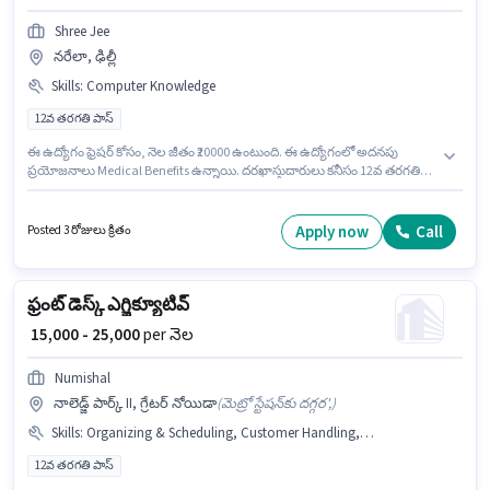
Shree Jee
నరేలా, ఢిల్లీ
Skills
:
Computer Knowledge
12వ తరగతి పాస్
ఈ ఉద్యోగం ఫ్రెషర్ కోసం, నెల జీతం ₹20000 ఉంటుంది. ఈ ఉద్యోగంలో అదనపు
ప్రయోజనాలు Medical Benefits ఉన్నాయి. దరఖాస్తుదారులు కనీసం 12వ తరగతి
పాస్ డిగ్రీ లేదా సర్టిఫికెట్ కలిగి ఉండాలి. ఈ ఉద్యోగానికి అభ్యర్థి వద్ద Computer
Knowledge ఉండాలి. ఈ ఉద్యోగం నరేలా, ఢిల్లీ లో ఉంది. ఈ ఉద్యోగానికి Fixed జీతం
అందుబాటులో ఉంది.
Apply now
Call
Posted 3 రోజులు క్రితం
ఫ్రంట్ డెస్క్ ఎగ్జిక్యూటివ్
₹ 15,000 - 25,000
per నెల
Numishal
నాలెడ్జ్ పార్క్ II, గ్రేటర్ నోయిడా
(
మెట్రో స్టేషన్‌కు దగ్గర',
)
Skills
:
Organizing & Scheduling, Customer Handling, Handling Calls, Computer Knowledge
12వ తరగతి పాస్