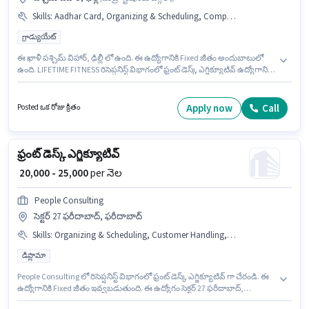
Skills
:
Aadhar Card, Organizing & Scheduling, Computer Knowledge, Handling Calls, Customer Handling
గ్రాడ్యుయేట్
ఈ ఖాళీ పశ్చిమ్ విహార్, ఢిల్లీ లో ఉంది. ఈ ఉద్యోగానికి Fixed జీతం అందుబాటులో
ఉంది. LIFETIME FITNESS రిసెప్షనిస్ట్ విభాగంలో ఫ్రంట్ డెస్క్ ఎగ్జిక్యూటివ్ ఉద్యోగానికి
క్రియాశీలకంగా నియామకం జరుగుతోంది. ఈ ఉద్యోగానికి అభ్యర్థి వద్ద Computer
Knowledge, Customer Handling, Handling Calls, Organizing &
Scheduling ఉండాలి. ఈ ఉద్యోగానికి అభ్యర్థులు తప్పనిసరిగా గ్రాడ్యుయేట్ డిగ్రీ/
Apply now
Call
Posted ఒక రోజు క్రితం
సర్టిఫికెట్ కలిగి ఉండాలి. ఈ ఉద్యోగానికి ముఖ్యమైన డాక్యుమెంట్లు Aadhar Card
అవసరం.
ఫ్రంట్ డెస్క్ ఎగ్జిక్యూటివ్
₹ 20,000 - 25,000
per నెల
People Consulting
సెక్టర్ 27 ఫరీదాబాద్, ఫరీదాబాద్
Skills
:
Organizing & Scheduling, Customer Handling, Handling Calls, Computer Knowledge
డిప్లొమా
People Consulting లో రిసెప్షనిస్ట్ విభాగంలో ఫ్రంట్ డెస్క్ ఎగ్జిక్యూటివ్ గా చేరండి. ఈ
ఉద్యోగానికి Fixed జీతం ఇవ్వబడుతుంది. ఈ ఉద్యోగం సెక్టర్ 27 ఫరీదాబాద్,
ఫరీదాబాద్ లో ఉంది. ఈ ఉద్యోగానికి అభ్యర్థి వద్ద Computer Knowledge,