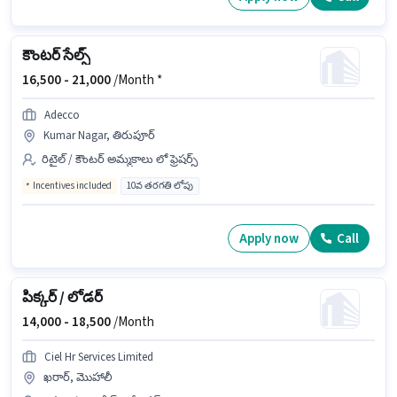
కౌంటర్ సేల్స్
16,500 -
21,000
/Month *
Adecco
Kumar Nagar, తిరుపూర్
రిటైల్ / కౌంటర్ అమ్మకాలు లో ఫ్రెషర్స్
Incentives included
10వ తరగతి లోపు
Apply now
Call
పిక్కర్ / లోడర్
14,000 -
18,500
/Month
Ciel Hr Services Limited
ఖరార్, మొహాలీ