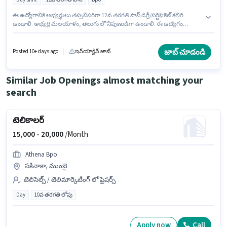
ఈ ఉద్యోగానికి అభ్యర్థులు తప్పనిసరిగా 12వ తరగతి పాస్ డిగ్రీ/సర్టిఫికెట్ కలిగి
ఉండాలి. అభ్యర్థి మలయాళం, తెలుగు లో నిపుణుడిగా ఉండాలి. ఈ ఉద్యోగం
హెబ్బాల్, బెంగళూరు లో ఉంది. అదనపు PF లు ఉద్యోగ స్థాయి మరియు కంపెనీ
పాలసీలపై ఆధారపడి ఇప్పించబడతాయి. ఇది Full Time ఉద్యోగం, ఇందులో DAY
shift మరియు వారానికి 6 days working ఉంటాయి. ఈ ఉద్యోగానికి Fixed జీతం
జాబ్ చూడండి
Posted 10+ days ago
ఇన్‌యాక్టివ్ జాబ్
అందుబాటులో ఉంది.
Similar Job Openings almost matching your
search
టెలికాలర్
15,000 -
20,000
/Month
Athena Bpo
సకినాకా, ముంబై
టెలిసెల్స్ / టెలిమార్కెటింగ్ లో ఫ్రెషర్స్
Day
10వ తరగతి లోపు
Apply now
Call