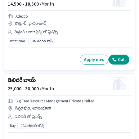
14,500 -
18,500
/Month
Adecco
కొత్తూర్, హైదరాబాద్
గిడ్డంగి / లాజిస్టిక్స్ లో ఫ్రెషర్స్
Rotational
10వ తరగతి పాస్
Apply now
Call
డెలివరీ బాయ్
25,000 -
30,000
/Month
Big Tree Resource Management Private Limited
సిమ్లాపురి, లూధియానా
డెలివరీ లో ఫ్రెషర్స్
Day
10వ తరగతి లోపు