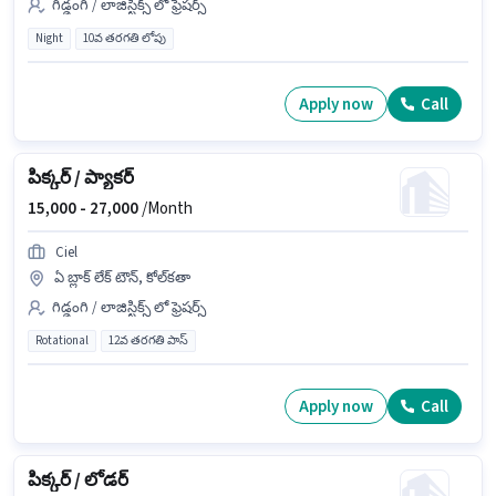
గిడ్డంగి / లాజిస్టిక్స్ లో ఫ్రెషర్స్
Night
10వ తరగతి లోపు
Apply now
Call
పిక్కర్ / ప్యాకర్
15,000 -
27,000
/Month
Ciel
ఏ బ్లాక్ లేక్ టౌన్, కోల్‌కతా
గిడ్డంగి / లాజిస్టిక్స్ లో ఫ్రెషర్స్
Rotational
12వ తరగతి పాస్
Apply now
Call
పిక్కర్ / లోడర్