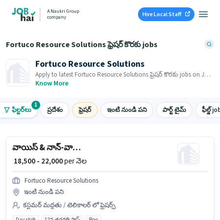
A Naukri Group
Hire Local Staff
company
Fortuco Resource Solutions ఫ్రెషర్ కొరకు jobs
Fortuco Resource Solutions
Apply to latest Fortuco Resource Solutions ఫ్రెషర్ కొరకు jobs on Job
Hai! Recruiter is actively hiring in your area.
Know More
1
ఫిల్టర్‌లు
ప్రదేశం
ఫ్రెషర్
ఇంటి నుండి పని
పార్ట్ టైమ్
ఫీల్డ్ jo
వాయిస్ & నాన్-వాయిస్ కస్టమర్ సపోర్ట్ ఎగ్జిక్యూటివ్
₹ 18,500 - 22,000
per నెల
Fortuco Resource Solutions
ఇంటి నుండి పని
కస్టమర్ మద్దతు / టెలికాలర్ లో ఫ్రెషర్స్
Day shift
12వ తరగతి పాస్
Bpo