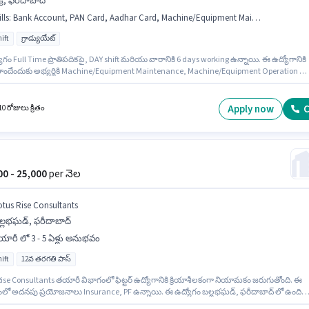
క్రీ, ఫరీదాబాద్
lls
:
Bank Account, PAN Card, Aadhar Card, Machine/Equipment Maintenance, Machine/Equipment Operation
ift
గ్రాడ్యుయేట్
గం Full Time ప్రాతిపదికపై, DAY shift మరియు వారానికి 6 days working ఉన్నాయి. ఈ ఉద్యోగానికి
పొందేందుకు అభ్యర్థికి Machine/Equipment Maintenance, Machine/Equipment Operation వం
ాలు ఉండాలి. ఈ ఉద్యోగం 1 - 2 ఏళ్లు సంవత్సరాల అనుభవం ఉన్న వారికి కోసం, నెల జీతం ₹20000
ి. అదనపు Medical Benefits లు ఉద్యోగ స్థాయి మరియు కంపెనీ పాలసీలపై ఆధారపడి
బడతాయి. ఈ ఉద్యోగం సిక్రీ, ఫరీదాబాద్ లో ఉంది. ఈ ఉద్యోగానికి Fixed జీతం ఇవ్వబడుతుంది.
Apply now
C
0 రోజులు క్రితం
000 - 25,000
per నెల
otus Rise Consultants
ల్లభఘడ్, ఫరీదాబాద్
ారీ లో 3 - 5 ఏళ్లు అనుభవం
ift
12వ తరగతి పాస్
Rise Consultants తయారీ విభాగంలో ఫిట్టర్ ఉద్యోగానికి క్రియాశీలకంగా నియామకం జరుగుతోంది. ఈ
ంలో అదనపు ప్రయోజనాలు Insurance, PF ఉన్నాయి. ఈ ఉద్యోగం బల్లభఘడ్, ఫరీదాబాద్ లో ఉంది.
నికి Fixed జీతం ఇవ్వబడుతుంది. ఈ ఉద్యోగం 3 - 5 ఏళ్లు సంవత్సరాల అనుభవం ఉన్న వారికి కోసం