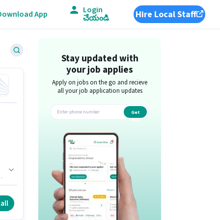
Login
Hire Local Staff
Download App
చేయండి
Stay updated with
your job applies
Apply on jobs on the go and recieve
all your job application updates
Get
app
all