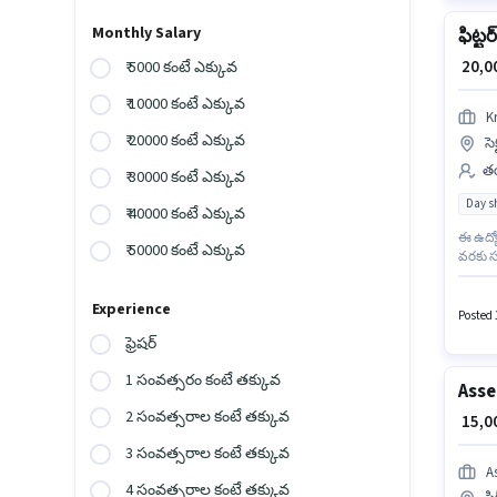
Monthly Salary
ఫిట్టర్
₹ 20,
₹ 5000 కంటే ఎక్కువ
₹ 10000 కంటే ఎక్కువ
K
₹ 20000 కంటే ఎక్కువ
సె
తయ
₹ 30000 కంటే ఎక్కువ
Day sh
₹ 40000 కంటే ఎక్కువ
ఈ ఉద్య
₹ 50000 కంటే ఎక్కువ
వరకు స
ఇప్పిం
జరుగుతో
Experience
ఉద్యోగం
Posted 
ఫ్రెషర్
1 సంవత్సరం కంటే తక్కువ
Asse
2 సంవత్సరాల కంటే తక్కువ
₹ 15,
3 సంవత్సరాల కంటే తక్కువ
As
4 సంవత్సరాల కంటే తక్కువ