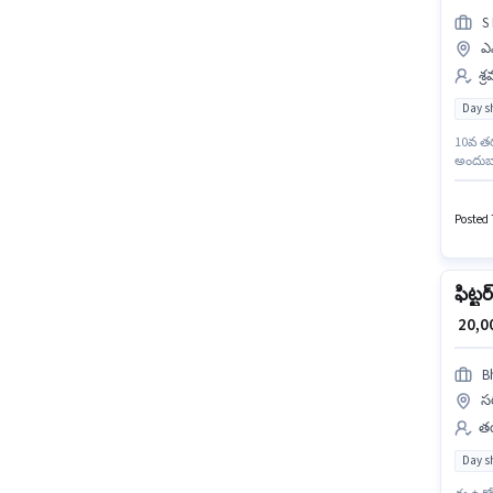
S 
ఎన
శ్
Day sh
10వ తరగ
అందుబా
ఉన్న వా
Fitter 
Posted 7
ఫిట్టర్
₹ 20,
B
స
తయ
Day sh