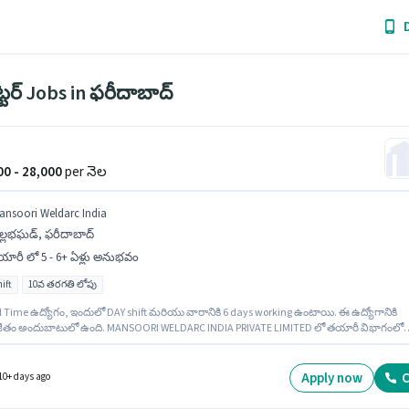
ట్టర్ Jobs in ఫరీదాబాద్
000 - 28,000
per నెల
ansoori Weldarc India
ల్లభఘడ్, ఫరీదాబాద్
ారీ లో 5 - 6+ ఏళ్లు అనుభవం
ift
10వ తరగతి లోపు
ll Time ఉద్యోగం, ఇందులో DAY shift మరియు వారానికి 6 days working ఉంటాయి. ఈ ఉద్యోగానికి
జీతం అందుబాటులో ఉంది. MANSOORI WELDARC INDIA PRIVATE LIMITED లో తయారీ విభాగంలో
 గా చేరండి. ఈ ఖాళీ బల్లభఘడ్, ఫరీదాబాద్ లో ఉంది. ఈ ఉద్యోగానికి 10వ తరగతి లోపు అర్హత ఉన్న
థులు దరఖాస్తు చేయవచ్చు. ఈ ఉద్యోగం 5 - 6+ ఏళ్లు సంవత్సరాల అనుభవం ఉన్న వారికి కోసం
ంగా ఉంటుంది. మీరు నెలకు ₹28000 వరకు సంపాదించవచ్చు.
Apply now
C
10+ days ago