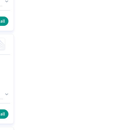
్
ద్
all
లి.
all