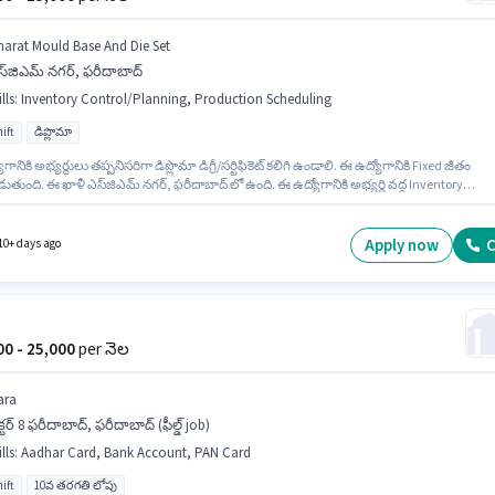
harat Mould Base And Die Set
్‌జిఎమ్ నగర్, ఫరీదాబాద్
lls
:
Inventory Control/Planning, Production Scheduling
ift
డిప్లొమా
గానికి అభ్యర్థులు తప్పనిసరిగా డిప్లొమా డిగ్రీ/సర్టిఫికెట్ కలిగి ఉండాలి. ఈ ఉద్యోగానికి Fixed జీతం
తుంది. ఈ ఖాళీ ఎస్‌జిఎమ్ నగర్, ఫరీదాబాద్ లో ఉంది. ఈ ఉద్యోగానికి అభ్యర్థి వద్ద Inventory
l/Planning, Production Scheduling ఉండాలి. ఈ ఉద్యోగం 2 - 6+ ఏళ్లు సంవత్సరాల అనుభవం ఉన్
కోసం, నెల జీతం ₹25000 ఉంటుంది. ఇది Full Time ఉద్యోగం, ఇందులో DAY shift మరియు వారానికి 6 d
ng ఉంటాయి.
Apply now
C
10+ days ago
000 - 25,000
per నెల
ara
క్టర్ 8 ఫరీదాబాద్, ఫరీదాబాద్ (ఫీల్డ్ job)
lls
:
Aadhar Card, Bank Account, PAN Card
ift
10వ తరగతి లోపు