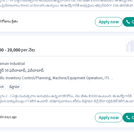
ోగం 1 - 6+ ఏళ్లు సంవత్సరాల అనుభవం ఉన్న వారికి కోసం, నెల జీతం ₹25000 ఉంటుంది. ఈ ఉద్యోగంలో
ప్రయోజనాలు Medical Benefits ఉన్నాయి. ఈ ఉద్యోగానికి అభ్యర్థులు తప్పనిసరిగా 10వ తరగతి పాస
సర్టిఫికెట్ కలిగి ఉండాలి. ఈ ఉద్యోగానికి Fixed జీతం అందుబాటులో ఉంది. Bharti Heavy Engineering
y లో తయారీ విభాగంలో ఫిట్టర్ గా చేరండి. ఈ ఉద్యోగం సరూర్‌పూర్ ఇండస్ట్రియల్ ఏరియా, ఫరీదాబా
ి.
Apply now
C
 రోజులు క్రితం
000 - 20,000
per నెల
aman Industrial
క్టర్ 59 ఫరీదాబాద్, ఫరీదాబాద్
lls
:
Inventory Control/Planning, Machine/Equipment Operation, ITI, Production Scheduling, Machine/Equipment Maintenance
ift
డిప్లొమా
గం 2 - 3 ఏళ్లు సంవత్సరాల అనుభవం ఉన్న వారికి కోసం, నెల జీతం ₹20000 ఉంటుంది. ఈ ఉద్యోగానికి
 డాక్యుమెంట్లు ITI కలిగి ఉండాలి. దరఖాస్తుదారులు కనీసం డిప్లొమా డిగ్రీ లేదా సర్టిఫికెట్ కలిగి ఉండా
గానికి Fixed జీతం అందుబాటులో ఉంది. ఈ ఉద్యోగం సెక్టర్ 59 ఫరీదాబాద్, ఫరీదాబాద్ లో ఉంది. ఈ
నికి అర్హత పొందేందుకు అభ్యర్థికి Inventory Control/Planning, Machine/Equipment
nance, Machine/Equipment Operation, Production Scheduling వంటి నైపుణ్యాలు ఉండాలి.
Apply now
C
10+ days ago