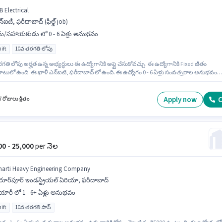
B Electrical
్ఐటి, ఫరీదాబాద్ (ఫీల్డ్ job)
రమ/సహాయకుడు లో 0 - 6 ఏళ్లు అనుభవం
ift
10వ తరగతి లోపు
తి లోపు అర్హత ఉన్న అభ్యర్థులు ఈ ఉద్యోగానికి అప్లై చేసుకోవచ్చు. ఈ ఉద్యోగానికి Fixed జీతం
టులో ఉంది. ఈ ఖాళీ ఎన్ఐటి, ఫరీదాబాద్ లో ఉంది. ఈ ఉద్యోగం 0 - 6 ఏళ్లు సంవత్సరాల అనుభవం
రికి కోసం, నెల జీతం ₹20000 ఉంటుంది. S B Electrical లో శ్రమ/సహాయకుడు విభాగంలో Electrical
గా చేరండి. ఈ ఉద్యోగం Full Time ప్రాతిపదికపై, DAY shift మరియు వారానికి 6 days working ఉన్నాయ
Apply now
C
 రోజులు క్రితం
000 - 25,000
per నెల
harti Heavy Engineering Company
రూర్‌పూర్ ఇండస్ట్రియల్ ఏరియా, ఫరీదాబాద్
ారీ లో 1 - 6+ ఏళ్లు అనుభవం
ift
10వ తరగతి పాస్