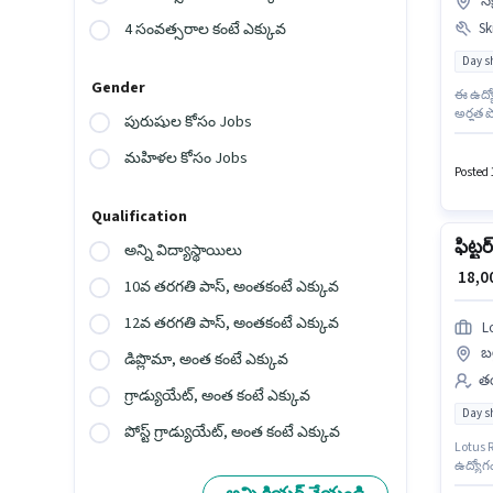
సి
Ski
4 సంవత్సరాల కంటే ఎక్కువ
Day sh
Gender
ఈ ఉద్యో
అర్హత 
పురుషుల కోసం Jobs
నైపుణ్య
ఉంటుంద
మహిళల కోసం Jobs
ఇప్పించ
Posted 1
Qualification
ఫిట్టర్
అన్ని విద్యాస్థాయిలు
₹ 18,
10వ తరగతి పాస్, అంతకంటే ఎక్కువ
12వ తరగతి పాస్, అంతకంటే ఎక్కువ
L
బ
డిప్లొమా, అంత కంటే ఎక్కువ
తయ
గ్రాడ్యుయేట్, అంత కంటే ఎక్కువ
Day sh
పోస్ట్ గ్రాడ్యుయేట్, అంత కంటే ఎక్కువ
Lotus 
ఉద్యోగ
ఉద్యోగా