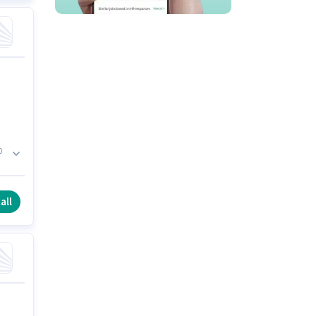
0
 ఈ
all