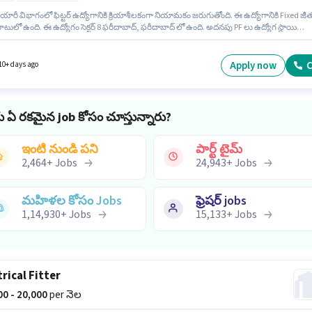
ారీ విభాగంలో ఫిట్టర్ ఉద్యోగానికి క్రియాశీలకంగా నియామకం జరుగుతోంది. ఈ ఉద్యోగానికి Fixed జీ
ులో ఉంది. ఈ ఉద్యోగం సెక్టర్ 8 ఫరీదాబాద్, ఫరీదాబాద్ లో ఉంది. అదనపు PF లు ఉద్యోగ స్థాయి
కంపెనీ పాలసీలపై ఆధారపడి ఇప్పించబడతాయి. ఈ ఉద్యోగం Full Time ప్రాతిపదికపై, DAY shift
వారానికి 6 days working ఉన్నాయి. ఈ ఉద్యోగానికి అవసరమైన డాక్యుమెంట్లు PAN Card, Aadhar
Bank Account కలిగి ఉండాలి.
Apply now
C
10+ days ago
ు ఏ రకమైన job కోసం చూస్తున్నారు?
ఇంటి నుండి పని
పార్ట్ టైమ్
2,464
+
Jobs
24,943
+
Jobs
మహిళల కోసం Jobs
ఫ్రెషర్ jobs
1,14,930
+
Jobs
15,133
+
Jobs
trical Fitter
000 - 20,000
per నెల