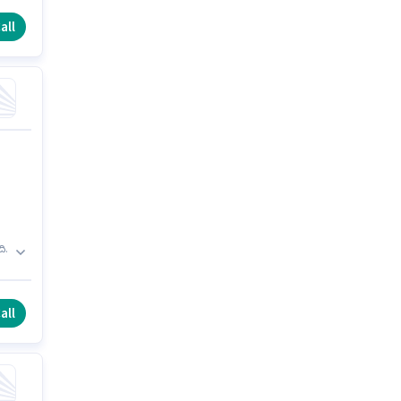
AY
all
ి.
all