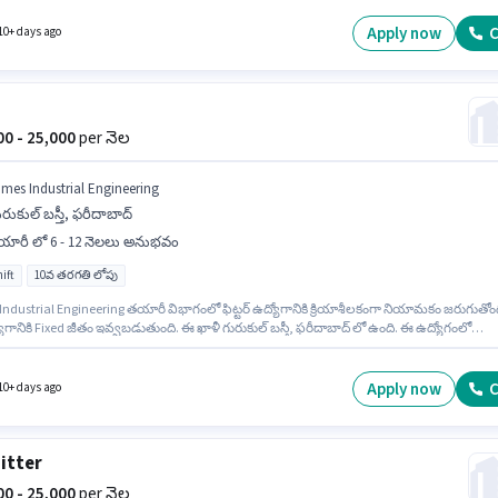
ంగా ఉంటుంది. మీరు నెలకు ₹25000 వరకు సంపాదించవచ్చు. ఈ ఉద్యోగం Full Time ప్రాతిపదికపై, D
మరియు వారానికి 6 days working ఉన్నాయి.
Apply now
C
10+ days ago
000 - 25,000
per నెల
imes Industrial Engineering
రుకుల్ బస్తీ, ఫరీదాబాద్
ారీ లో 6 - 12 నెలలు అనుభవం
ift
10వ తరగతి లోపు
Industrial Engineering తయారీ విభాగంలో ఫిట్టర్ ఉద్యోగానికి క్రియాశీలకంగా నియామకం జరుగుతోంద
గానికి Fixed జీతం ఇవ్వబడుతుంది. ఈ ఖాళీ గురుకుల్ బస్తీ, ఫరీదాబాద్ లో ఉంది. ఈ ఉద్యోగంలో
ప్రయోజనాలు Insurance, PF, Medical Benefits ఉన్నాయి. ఈ ఉద్యోగం 6 - 12 నెలలు సంవత్సరాల
 ఉన్న వారికి కోసం, నెల జీతం ₹25000 ఉంటుంది. 10వ తరగతి లోపు అర్హత ఉన్న అభ్యర్థులు ఈ
ికి అప్లై చేసుకోవచ్చు.
Apply now
C
10+ days ago
Fitter
500 - 25,000
per నెల