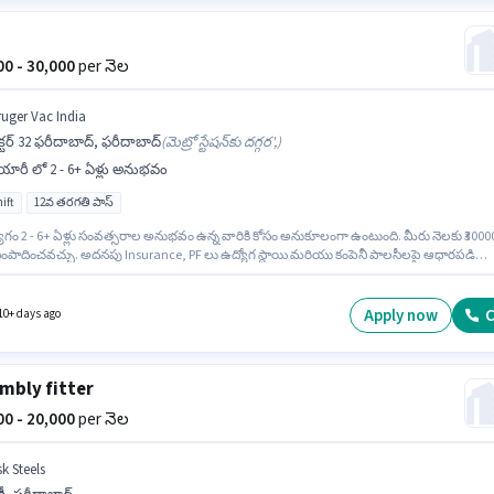
000 - 30,000
per నెల
ruger Vac India
క్టర్ 32 ఫరీదాబాద్, ఫరీదాబాద్
(
మెట్రో స్టేషన్‌కు దగ్గర',
)
ారీ లో 2 - 6+ ఏళ్లు అనుభవం
ift
12వ తరగతి పాస్
ోగం 2 - 6+ ఏళ్లు సంవత్సరాల అనుభవం ఉన్న వారికి కోసం అనుకూలంగా ఉంటుంది. మీరు నెలకు ₹3000
ంపాదించవచ్చు. అదనపు Insurance, PF లు ఉద్యోగ స్థాయి మరియు కంపెనీ పాలసీలపై ఆధారపడి
చబడతాయి. Kruger Vac India తయారీ విభాగంలో ఫిట్టర్ ఉద్యోగానికి క్రియాశీలకంగా నియామకం
ంది. ఈ ఉద్యోగానికి Fixed జీతం ఇవ్వబడుతుంది. ఈ ఖాళీ సెక్టర్ 32 ఫరీదాబాద్, ఫరీదాబాద్ లో ఉంది.
 Full Time ప్రాతిపదికపై, DAY shift మరియు వారానికి 6 days working ఉన్నాయి.
Apply now
C
10+ days ago
mbly fitter
000 - 20,000
per నెల
k Steels