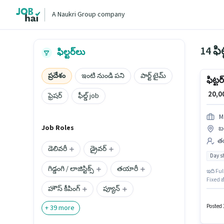
A Naukri Group company
14 ఫి
ఫిల్టర్‌లు
ప్రదేశం
ఇంటి నుండి పని
పార్ట్ టైమ్
ఫిట్టర్
₹ 20,
ఫ్రెషర్
ఫీల్డ్ job
M
Job Roles
బ
తయ
డెలివరీ
డ్రైవర్
Day sh
గిడ్డంగి / లాజిస్టిక్స్
తయారీ
ఇది Fu
Fixed 
హౌస్ కీపింగ్
ప్యూన్
ఫిట్టర్
అభ్యర్
అనుకూల
Posted 
+
39
more